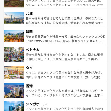
オーストラリアは、壮大な自然と多様な文化が魅力の国。
しみながら、その多様性と豊かな歴史を感じることができ
おすすめ。エメラルドグリーンに輝く海をはじめ、豊かな
シドニーのシンボルであるシドニー・オペラハウス、オー
るだろう。車でのロードトリップや列車の旅も、アメリカ
文化や歴史が息づいている。「アロハスピリット」と呼ば
ストラリア東海岸北部に広がる大サンゴ礁地帯グレートバ
ならではの贅沢な旅のスタイルだ。 なお、新着のアメリカ
台湾
れるおもてなしの心で訪れる人々を迎えてくれるハワイの
リアリーフや大陸中央部にそびえるウルル（エアーズロッ
情報は
コンテンツ一覧
を参照してほしい。
人々、おいしいローカルフードやハワイアンミュージッ
ク）、タスマニアの美しい原生林やケアンズの熱帯雨林な
日本から約４時間ほどでたどり着く台湾は、多彩な文化と
ク、伝統的なフラダンスなど、すべてがハワイの魅力を彩
ど、見どころがたくさん。また、カフェやワイン、オージ
自然が織りなす魅力的な観光地。活気あふれる大都市の台
っている。訪れるたびに新しい発見と感動が待っているハ
ービーフなどの食文化も豊かで、美味しいものであふれて
北やノスタルジックな町並みが人気な九份（ジォウフェ
ワイを、存分に味わってほしい。 なお、新着のハワイ情報
韓国
いる。アクティビティも充実しており、サーフィンやダイ
ン）、静ひつな山岳地帯である台湾東部など、都市の喧騒
は
コンテンツ一覧
を参照してほしい。
ビング、ハイキングなど、アウトドア好きにはたまらな
と山間の静けさが共存しており、訪れる人に新しい発見と
歴史ある王朝文化が残る一方で、最先端のファッションやK
い。オーストラリアの多彩な魅力を存分に味わいつくそ
驚きをもたらしてくれる。また、奥深い台湾の食文化も魅
-POPで世界を席巻している韓国。首都ソウルの宮殿や伝統
う。 なお、新着のオーストラリア情報は
コンテンツ一覧
を
力で、夜市などの屋台グルメから高級料理、ヘルシーで美
家屋が並ぶエリアでは韓国の歴史と文化に浸ることがで
参照してほしい。
ベトナム
容にもいいと評判のスイーツなど、バラエティ豊かな料理
き、地方に足を延ばせば四季折々の自然美を楽しむことが
が味わえる。 なお、新着の台湾情報は
コンテンツ一覧
を参
できる。そして、キムチや焼肉、絶品のストリートフード
豊かな自然と多様な文化が魅力的なベトナム。南北に細長
照してほしい。
まで、さまざまな韓国料理が待っている。夜には、韓国な
く伸びる国土には、広大な田園風景や青々とした山々、世
らではのナイトライフも堪能できる。あたたかいホスピタ
界遺産に登録された壮大な自然景観が点在し、都市部では
タイ
リティに包まれながら、韓国の多彩な魅力を心ゆくまで味
急速な発展と共に伝統が息づく。ハノイの古い町並みやホ
わってみてほしい。 なお、新着の韓国情報は
コンテンツ一
ーチミン市のフランス統治時代の建物も、独特の雰囲気を
タイは、東南アジアに位置する豊かな自然と歴史が息づく
覧
を参照してほしい。
醸し出している。また、バラエティの豊かさとおいしさで
国だ。首都バンコクは高層ビルが立ち並ぶ一方、伝統的な
世界中の食通を魅了してやまないベトナム料理も魅力のひ
寺院や市場がいたるところに点在し、古きよき文化と現代
香港
とつ。フォーやバインミー、ベトナムコーヒーなどは、ぜ
の活気が交差している。北部ではチェンマイなどの山岳地
ひ現地で味わいたい。どの地域を訪れてもあたたかい人々
帯で自然と触れ合い、南部ではプーケットやクラビの美し
アジアと西洋の文化が交わる香港は、特有のエネルギーを
が旅行者を迎えてくれるので、きっと忘れられない旅にな
いビーチでリゾート気分を楽しむことができる。タイ料理
もっている。ヴィクトリア湾に広がる壮大な景色、近未来
るはずだ。 なお、新着のベトナム情報は
コンテンツ一覧
を
は世界的に有名で、屋台から高級レストランまで味覚を刺
的なアートスポット、そして歴史と現代が融合した町並
参照してほしい。
シンガポール
激する。気候は一年中温暖で、どの季節にも異なる楽しみ
み、どこを訪れても感動するはず。観光スポットが密集し
が待っている。親しみやすいタイの人々、仏教を中心とし
ており、効率よく見どころを回れるのも魅力。息をのむよ
アジアの交差点として多文化が融合した独自の魅力を放つ