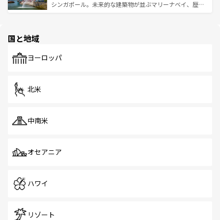
た文化、そして多様な観光資源が、訪れる旅人を魅了し続
うな絶景から文化的な体験まで、香港を存分に楽しみ尽く
シンガポール。未来的な建築物が並ぶマリーナベイ、歴史
ける。 なお、新着のタイ情報は
コンテンツ一覧
を参照して
そう。 なお、新着の香港情報は
コンテンツ一覧
を参照して
と伝統を感じられるエスニックタウン、多数の緑豊かな公
ほしい。
ほしい。
園や自然保護区など、自然が調和した近代的な景観と文化
の多様性あふれるカラフルな町は、どこを歩いても新しい
国と地域
発見がある。さらに、治安のよさや充実した公共交通機関
も、旅行者にとっては魅力的なポイント。グルメも豊富
で、ホーカーズは地元の風情を楽しめる外せないスポット
ヨーロッパ
だ。訪れる人を飽きさせないシンガポールで、多様な魅力
を体感しよう。 なお、新着のシンガポール情報は
コンテン
ツ一覧
を参照してほしい。
北米
中南米
オセアニア
ハワイ
リゾート