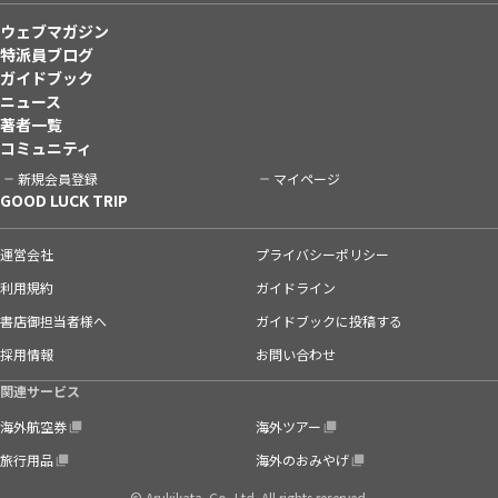
ウェブマガジン
特派員ブログ
ガイドブック
ニュース
著者一覧
コミュニティ
新規会員登録
マイページ
GOOD LUCK TRIP
運営会社
プライバシーポリシー
利用規約
ガイドライン
書店御担当者様へ
ガイドブックに投稿する
採用情報
お問い合わせ
関連サービス
海外航空券
海外ツアー
旅行用品
海外のおみやげ
© Arukikata. Co.,Ltd. All rights reserved.