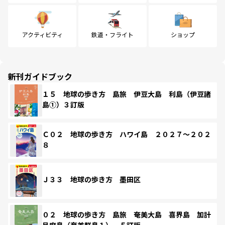
アクティビティ
鉄道・フライト
ショップ
新刊ガイドブック
１５ 地球の歩き方 島旅 伊豆大島 利島（伊豆諸
島①）３訂版
Ｃ０２ 地球の歩き方 ハワイ島 ２０２７～２０２
８
Ｊ３３ 地球の歩き方 墨田区
０２ 地球の歩き方 島旅 奄美大島 喜界島 加計
呂麻島（奄美群島１） ５訂版