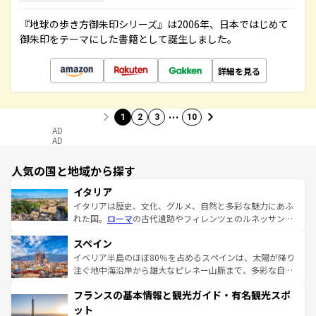
『地球の歩き方御朱印シリーズ』は2006年、日本ではじめて
御朱印をテーマにした書籍として誕生しました。
詳細を見る
…
1
2
3
10
AD
AD
人気の国と地域から探す
イタリア
イタリアは歴史、文化、グルメ、自然と多彩な魅力にあふ
れた国。
ローマ
の古代遺跡やフィレンツェのルネッサンス
美術、ヴェネツィアの運河など、歴史あるスポットはもち
スペイン
ろん、トスカーナの美しい田園風景やアマルフィ海岸の絶
景など、自然景観も見逃せない。観光の合間には、本場の
イベリア半島のほぼ80％を占めるスペインは、太陽が降り
ピザやパスタなど、絶品のイタリア料理を堪能することも
注ぐ地中海沿岸から雄大なピレネー山脈まで、多彩な自然
できる。朝目覚めてから夜眠るまで、すべての瞬間を楽し
と文化が詰まったヨーロッパ屈指の旅行先だ。多様な地域
フランスの基本情報と観光ガイド・有名観光スポ
ませてくれるイタリアで、忘れられない旅をしてみよう！
文化が根付くこの国では、情熱的なフラメンコ、熱気あふ
なお、新着のイタリア情報は
コンテンツ一覧
を参照してほ
れる闘牛、そして美味しいタパスが生活の一部となってい
ット