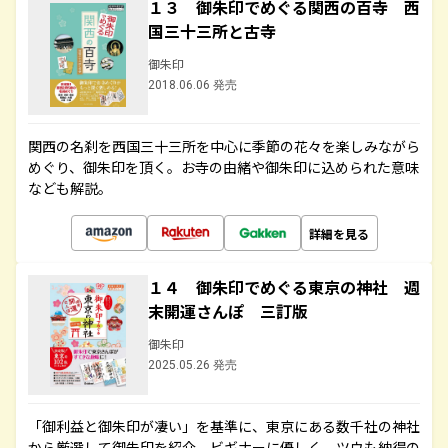
１３ 御朱印でめぐる関西の百寺 西
国三十三所と古寺
御朱印
2018.06.06 発売
関西の名刹を西国三十三所を中心に季節の花々を楽しみながら
めぐり、御朱印を頂く。お寺の由緒や御朱印に込められた意味
なども解説。
詳細を見る
１４ 御朱印でめぐる東京の神社 週
末開運さんぽ 三訂版
御朱印
2025.05.26 発売
「御利益と御朱印が凄い」を基準に、東京にある数千社の神社
から厳選して御朱印を紹介。ビギナーに優しく、ツウも納得の