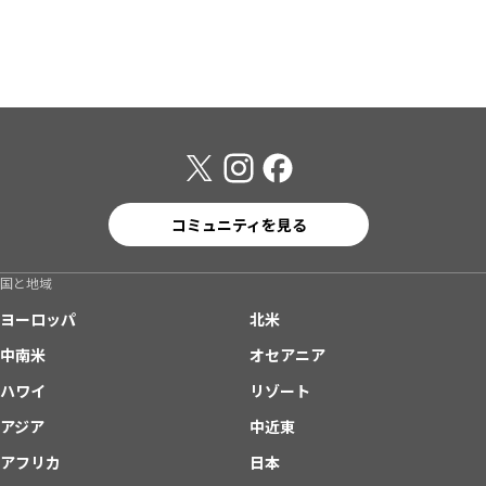
コミュニティを見る
国と地域
ヨーロッパ
北米
中南米
オセアニア
ハワイ
リゾート
アジア
中近東
アフリカ
日本