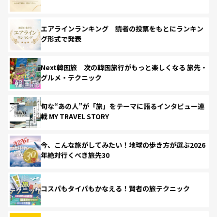
エアラインランキング 読者の投票をもとにランキン
グ形式で発表
Next韓国旅 次の韓国旅行がもっと楽しくなる 旅先・
グルメ・テクニック
旬な“あの人”が「旅」をテーマに語るインタビュー連
載 MY TRAVEL STORY
今、こんな旅がしてみたい！地球の歩き方が選ぶ2026
年絶対行くべき旅先30
コスパもタイパもかなえる！賢者の旅テクニック