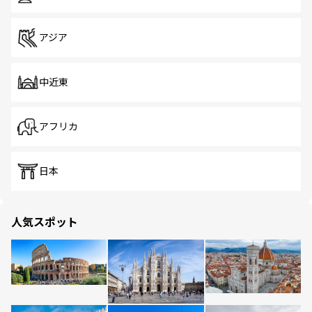
アジア
中近東
アフリカ
日本
人気スポット