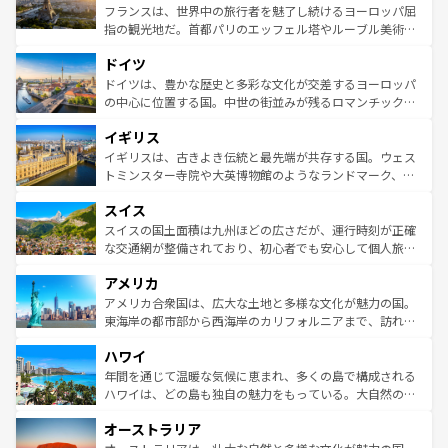
しい。
る。首都マドリードの洗練された雰囲気や、バルセロナの
フランスは、世界中の旅行者を魅了し続けるヨーロッパ屈
アートに溢れた街角から、地方では古代ローマ遺跡や中世
指の観光地だ。首都パリのエッフェル塔やルーブル美術館
の城塞都市、穏やかなビーチリゾートまで多彩な表情を見
といった象徴的なスポットから、田舎町の古風な美しさま
せる。地方によって風土や気候が異なるスペインはその個
ドイツ
で、幅広い魅力が詰まっている。華麗な宮殿、歴史的な大
性で訪れる人を魅了する。 なお、新着のスペイン情報は
コ
聖堂、美しいビーチ、そして豊かな自然が、訪れる者を心
ドイツは、豊かな歴史と多彩な文化が交差するヨーロッパ
ンテンツ一覧
を参照してほしい。
から魅了する。また、フランスは美食の国としても知ら
の中心に位置する国。中世の街並みが残るロマンチック街
れ、フランス料理はユネスコ無形文化遺産にも登録されて
道から、未来を先取りするようなモダンな都市まで多様な
イギリス
いる。シャンパンの発祥地であるランス、プロヴァンスの
顔を持つこの国は、どこを歩いても飽きることがない。ベ
香り高いラベンダー畑など、多彩な楽しみ方が可能だ。さ
ルリンの文化的活気、バイエルン州のアルプスの絶景、そ
イギリスは、古きよき伝統と最先端が共存する国。ウェス
らに、パリ以外の地域にも魅力が溢れており、どの街角に
してライン川沿いのワイン畑といった風景は必見。ビール
トミンスター寺院や大英博物館のようなランドマーク、歴
も豊かな歴史と文化が息づいている。パリ以外の個性あふ
とソーセージを味わいながら地元の人と過ごす楽しい時間
史ある大学都市、美しい丘陵地帯や牧歌的な風景など、エ
れる地方に足を運ぶとそれぞれで全く異なる文化を体験で
スイス
は、お酒好きな人にはぜひ体験してほしい。 なお、新着の
リアごとに異なる魅力がある。また、優雅なアフタヌーン
きるだろう。 なお、新着のフランス情報は
コンテンツ一覧
ドイツ情報は
コンテンツ一覧
を参照してほしい。
ティー、ビール好きにはたまらない英国パブ、サッカー観
スイスの国土面積は九州ほどの広さだが、運行時刻が正確
を参照してほしい。
戦など、本場だからこそできる体験も豊富。イギリスを旅
な交通網が整備されており、初心者でも安心して個人旅行
して楽しみつくそう。 なお、新着のイギリス情報は
コンテ
を楽しめる。日本同様に時刻表どおりの旅が可能だ。中世
アメリカ
ンツ一覧
を参照してほしい。
の建物がそのまま残る町や、スイスならではのユニークな
博物館もあり、アルプス観光だけでなく町歩きも満喫する
アメリカ合衆国は、広大な土地と多様な文化が魅力の国。
ことができる。国民の所得が高いため物価も高いが、旅行
東海岸の都市部から西海岸のカリフォルニアまで、訪れる
者向けの交通パス提供のサービスもあり、うまく活用すれ
場所ごとに異なる風景と体験が待っている。ニューヨーク
ハワイ
ば市内交通費無料で観光を楽しむこともできる。 なお、新
のような巨大都市は、観光、ショッピング、エンターテイ
着のスイス情報は
コンテンツ一覧
を参照してほしい。
ンメントが詰まった刺激的なスポットだ。一方、アメリカ
年間を通じて温暖な気候に恵まれ、多くの島で構成される
西部には大自然が広がり、グランドキャニオンやイエロー
ハワイは、どの島も独自の魅力をもっている。大自然の神
ストーン国立公園といった絶景が堪能できる。さらに、南
秘を感じたいなら、火山が生み出した壮大な景観を誇るハ
オーストラリア
部のニューオーリンズでは、音楽と美食が融合した独特の
ワイ島は見逃せない。また、定番の観光地といえばオアフ
文化が魅力。旅行者はアメリカの各地域で異なる魅力を楽
島だが、静かな自然を求めるならマウイ島やカウアイ島が