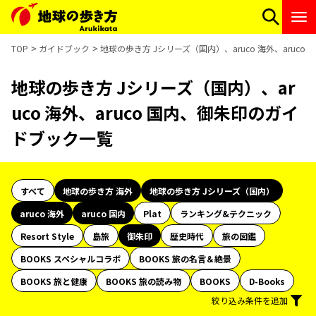
TOP
ガイドブック
地球の歩き方 Jシリーズ（国内）、aruco 海外、aruc
地球の歩き方 Jシリーズ（国内）、ar
uco 海外、aruco 国内、御朱印のガイ
ドブック一覧
すべて
地球の歩き方 海外
地球の歩き方 Jシリーズ（国内）
aruco 海外
aruco 国内
Plat
ランキング&テクニック
Resort Style
島旅
御朱印
歴史時代
旅の図鑑
BOOKS スペシャルコラボ
BOOKS 旅の名言＆絶景
BOOKS 旅と健康
BOOKS 旅の読み物
BOOKS
D-Books
絞り込み条件を追加