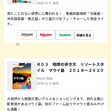
2025.12.11 発売
見たことのない世界に心奪われる！ 奄美群島南部「与論島・
沖永良部島・徳之島」の三島だけをフィーチャーした完全ガイ
ド。
詳細を見る
AD
Ｒ０３ 地球の歩き方 リゾートスタ
イル マウイ島 ２０１９～２０２０
Resort Style
2018.12.12 発売
大自然から感度の高いグルメ＆ショッピングまで、訪れる度に
新発見があるマウイ島。旬のファーム巡りやマウイ産おみやげ
も満載！