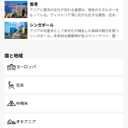
香港
とつ。フォーやバインミー、ベトナムコーヒーなどは、ぜ
の活気が交差している。北部ではチェンマイなどの山岳地
ひ現地で味わいたい。どの地域を訪れてもあたたかい人々
帯で自然と触れ合い、南部ではプーケットやクラビの美し
アジアと西洋の文化が交わる香港は、特有のエネルギーを
が旅行者を迎えてくれるので、きっと忘れられない旅にな
いビーチでリゾート気分を楽しむことができる。タイ料理
もっている。ヴィクトリア湾に広がる壮大な景色、近未来
るはずだ。 なお、新着のベトナム情報は
コンテンツ一覧
を
は世界的に有名で、屋台から高級レストランまで味覚を刺
的なアートスポット、そして歴史と現代が融合した町並
参照してほしい。
シンガポール
激する。気候は一年中温暖で、どの季節にも異なる楽しみ
み、どこを訪れても感動するはず。観光スポットが密集し
が待っている。親しみやすいタイの人々、仏教を中心とし
ており、効率よく見どころを回れるのも魅力。息をのむよ
アジアの交差点として多文化が融合した独自の魅力を放つ
た文化、そして多様な観光資源が、訪れる旅人を魅了し続
うな絶景から文化的な体験まで、香港を存分に楽しみ尽く
シンガポール。未来的な建築物が並ぶマリーナベイ、歴史
ける。 なお、新着のタイ情報は
コンテンツ一覧
を参照して
そう。 なお、新着の香港情報は
コンテンツ一覧
を参照して
と伝統を感じられるエスニックタウン、多数の緑豊かな公
ほしい。
ほしい。
園や自然保護区など、自然が調和した近代的な景観と文化
の多様性あふれるカラフルな町は、どこを歩いても新しい
国と地域
発見がある。さらに、治安のよさや充実した公共交通機関
も、旅行者にとっては魅力的なポイント。グルメも豊富
で、ホーカーズは地元の風情を楽しめる外せないスポット
ヨーロッパ
だ。訪れる人を飽きさせないシンガポールで、多様な魅力
を体感しよう。 なお、新着のシンガポール情報は
コンテン
ツ一覧
を参照してほしい。
北米
中南米
オセアニア