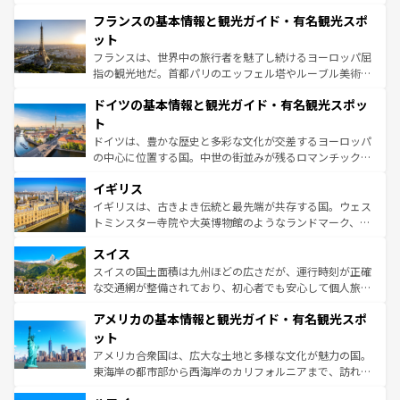
ませてくれるイタリアで、忘れられない旅をしてみよう！
と文化が詰まったヨーロッパ屈指の旅行先だ。多様な地域
なお、新着のイタリア情報は
コンテンツ一覧
を参照してほ
フランスの基本情報と観光ガイド・有名観光スポ
文化が根付くこの国では、情熱的なフラメンコ、熱気あふ
しい。
れる闘牛、そして美味しいタパスが生活の一部となってい
ット
る。首都マドリードの洗練された雰囲気や、バルセロナの
フランスは、世界中の旅行者を魅了し続けるヨーロッパ屈
アートに溢れた街角から、地方では古代ローマ遺跡や中世
指の観光地だ。首都パリのエッフェル塔やルーブル美術館
の城塞都市、穏やかなビーチリゾートまで多彩な表情を見
といった象徴的なスポットから、田舎町の古風な美しさま
せる。地方によって風土や気候が異なるスペインはその個
ドイツの基本情報と観光ガイド・有名観光スポッ
で、幅広い魅力が詰まっている。華麗な宮殿、歴史的な大
性で訪れる人を魅了する。 なお、新着のスペイン情報は
コ
聖堂、美しいビーチ、そして豊かな自然が、訪れる者を心
ト
ンテンツ一覧
を参照してほしい。
から魅了する。また、フランスは美食の国としても知ら
ドイツは、豊かな歴史と多彩な文化が交差するヨーロッパ
れ、フランス料理はユネスコ無形文化遺産にも登録されて
の中心に位置する国。中世の街並みが残るロマンチック街
いる。シャンパンの発祥地であるランス、プロヴァンスの
道から、未来を先取りするようなモダンな都市まで多様な
香り高いラベンダー畑など、多彩な楽しみ方が可能だ。さ
イギリス
顔を持つこの国は、どこを歩いても飽きることがない。ベ
らに、パリ以外の地域にも魅力が溢れており、どの街角に
ルリンの文化的活気、バイエルン州のアルプスの絶景、そ
イギリスは、古きよき伝統と最先端が共存する国。ウェス
も豊かな歴史と文化が息づいている。パリ以外の個性あふ
してライン川沿いのワイン畑といった風景は必見。ビール
トミンスター寺院や大英博物館のようなランドマーク、歴
れる地方に足を運ぶとそれぞれで全く異なる文化を体験で
とソーセージを味わいながら地元の人と過ごす楽しい時間
史ある大学都市、美しい丘陵地帯や牧歌的な風景など、エ
きるだろう。 なお、新着のフランス情報は
コンテンツ一覧
スイス
は、お酒好きな人にはぜひ体験してほしい。 なお、新着の
リアごとに異なる魅力がある。また、優雅なアフタヌーン
を参照してほしい。
ドイツ情報は
コンテンツ一覧
を参照してほしい。
ティー、ビール好きにはたまらない英国パブ、サッカー観
スイスの国土面積は九州ほどの広さだが、運行時刻が正確
戦など、本場だからこそできる体験も豊富。イギリスを旅
な交通網が整備されており、初心者でも安心して個人旅行
して楽しみつくそう。 なお、新着のイギリス情報は
コンテ
を楽しめる。日本同様に時刻表どおりの旅が可能だ。中世
アメリカの基本情報と観光ガイド・有名観光スポ
ンツ一覧
を参照してほしい。
の建物がそのまま残る町や、スイスならではのユニークな
博物館もあり、アルプス観光だけでなく町歩きも満喫する
ット
ことができる。国民の所得が高いため物価も高いが、旅行
アメリカ合衆国は、広大な土地と多様な文化が魅力の国。
者向けの交通パス提供のサービスもあり、うまく活用すれ
東海岸の都市部から西海岸のカリフォルニアまで、訪れる
ば市内交通費無料で観光を楽しむこともできる。 なお、新
場所ごとに異なる風景と体験が待っている。ニューヨーク
着のスイス情報は
コンテンツ一覧
を参照してほしい。