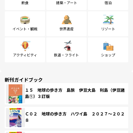
飲食
建築・アート
宿泊
イベント・観戦
世界遺産
リゾート
アクティビティ
鉄道・フライト
ショップ
新刊ガイドブック
１５ 地球の歩き方 島旅 伊豆大島 利島（伊豆諸
島①）３訂版
Ｃ０２ 地球の歩き方 ハワイ島 ２０２７～２０２
８