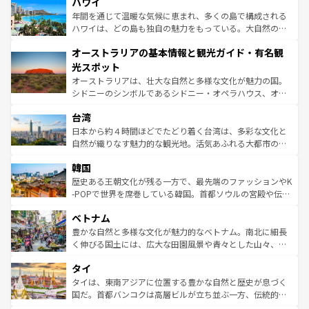
ハワイ
のような巨大都市は、観光、ショッピング、エンターテイ
ンメントが詰まった刺激的なスポットだ。一方、アメリカ
年間を通じて温暖な気候に恵まれ、多くの島で構成される
西部には大自然が広がり、グランドキャニオンやイエロー
ハワイは、どの島も独自の魅力をもっている。大自然の神
ストーン国立公園といった絶景が堪能できる。さらに、南
秘を感じたいなら、火山が生み出した壮大な景観を誇るハ
オーストラリアの基本情報と観光ガイド・有名観
部のニューオーリンズでは、音楽と美食が融合した独特の
ワイ島は見逃せない。また、定番の観光地といえばオアフ
文化が魅力。旅行者はアメリカの各地域で異なる魅力を楽
島だが、静かな自然を求めるならマウイ島やカウアイ島が
光スポット
しみながら、その多様性と豊かな歴史を感じることができ
おすすめ。エメラルドグリーンに輝く海をはじめ、豊かな
オーストラリアは、壮大な自然と多様な文化が魅力の国。
るだろう。車でのロードトリップや列車の旅も、アメリカ
文化や歴史が息づいている。「アロハスピリット」と呼ば
シドニーのシンボルであるシドニー・オペラハウス、オー
ならではの贅沢な旅のスタイルだ。 なお、新着のアメリカ
れるおもてなしの心で訪れる人々を迎えてくれるハワイの
ストラリア東海岸北部に広がる大サンゴ礁地帯グレートバ
情報は
コンテンツ一覧
を参照してほしい。
人々、おいしいローカルフードやハワイアンミュージッ
台湾
リアリーフや大陸中央部にそびえるウルル（エアーズロッ
ク、伝統的なフラダンスなど、すべてがハワイの魅力を彩
ク）、タスマニアの美しい原生林やケアンズの熱帯雨林な
日本から約４時間ほどでたどり着く台湾は、多彩な文化と
っている。訪れるたびに新しい発見と感動が待っているハ
ど、見どころがたくさん。また、カフェやワイン、オージ
自然が織りなす魅力的な観光地。活気あふれる大都市の台
ワイを、存分に味わってほしい。 なお、新着のハワイ情報
ービーフなどの食文化も豊かで、美味しいものであふれて
北やノスタルジックな町並みが人気な九份（ジォウフェ
は
コンテンツ一覧
を参照してほしい。
韓国
いる。アクティビティも充実しており、サーフィンやダイ
ン）、静ひつな山岳地帯である台湾東部など、都市の喧騒
ビング、ハイキングなど、アウトドア好きにはたまらな
と山間の静けさが共存しており、訪れる人に新しい発見と
歴史ある王朝文化が残る一方で、最先端のファッションやK
い。オーストラリアの多彩な魅力を存分に味わいつくそ
驚きをもたらしてくれる。また、奥深い台湾の食文化も魅
-POPで世界を席巻している韓国。首都ソウルの宮殿や伝統
う。 なお、新着のオーストラリア情報は
コンテンツ一覧
を
力で、夜市などの屋台グルメから高級料理、ヘルシーで美
家屋が並ぶエリアでは韓国の歴史と文化に浸ることがで
参照してほしい。
ベトナム
容にもいいと評判のスイーツなど、バラエティ豊かな料理
き、地方に足を延ばせば四季折々の自然美を楽しむことが
が味わえる。 なお、新着の台湾情報は
コンテンツ一覧
を参
できる。そして、キムチや焼肉、絶品のストリートフード
豊かな自然と多様な文化が魅力的なベトナム。南北に細長
照してほしい。
まで、さまざまな韓国料理が待っている。夜には、韓国な
く伸びる国土には、広大な田園風景や青々とした山々、世
らではのナイトライフも堪能できる。あたたかいホスピタ
界遺産に登録された壮大な自然景観が点在し、都市部では
タイ
リティに包まれながら、韓国の多彩な魅力を心ゆくまで味
急速な発展と共に伝統が息づく。ハノイの古い町並みやホ
わってみてほしい。 なお、新着の韓国情報は
コンテンツ一
ーチミン市のフランス統治時代の建物も、独特の雰囲気を
タイは、東南アジアに位置する豊かな自然と歴史が息づく
覧
を参照してほしい。
醸し出している。また、バラエティの豊かさとおいしさで
国だ。首都バンコクは高層ビルが立ち並ぶ一方、伝統的な
世界中の食通を魅了してやまないベトナム料理も魅力のひ
寺院や市場がいたるところに点在し、古きよき文化と現代