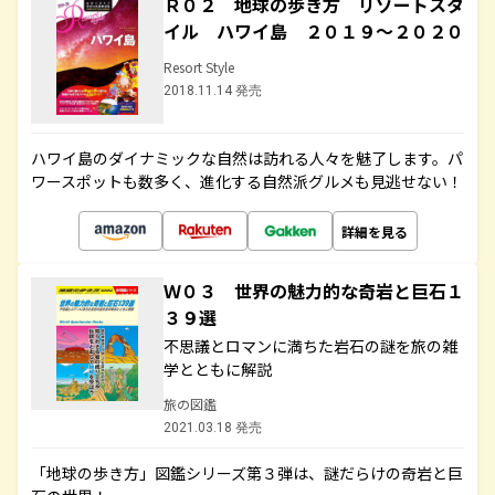
Ｒ０２ 地球の歩き方 リゾートスタ
イル ハワイ島 ２０１９～２０２０
Resort Style
2018.11.14 発売
ハワイ島のダイナミックな自然は訪れる人々を魅了します。パ
ワースポットも数多く、進化する自然派グルメも見逃せない！
詳細を見る
Ｗ０３ 世界の魅力的な奇岩と巨石１
３９選
不思議とロマンに満ちた岩石の謎を旅の雑
学とともに解説
旅の図鑑
2021.03.18 発売
「地球の歩き方」図鑑シリーズ第３弾は、謎だらけの奇岩と巨