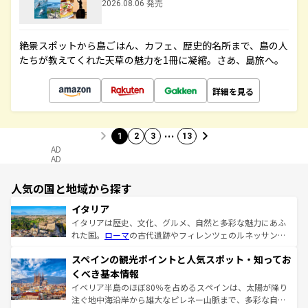
2026.08.06 発売
絶景スポットから島ごはん、カフェ、歴史的名所まで、島の人
たちが教えてくれた天草の魅力を1冊に凝縮。さあ、島旅へ。
詳細を見る
…
1
2
3
13
AD
AD
人気の国と地域から探す
イタリア
イタリアは歴史、文化、グルメ、自然と多彩な魅力にあふ
れた国。
ローマ
の古代遺跡やフィレンツェのルネッサンス
美術、ヴェネツィアの運河など、歴史あるスポットはもち
スペインの観光ポイントと人気スポット・知ってお
ろん、トスカーナの美しい田園風景やアマルフィ海岸の絶
景など、自然景観も見逃せない。観光の合間には、本場の
くべき基本情報
ピザやパスタなど、絶品のイタリア料理を堪能することも
イベリア半島のほぼ80％を占めるスペインは、太陽が降り
できる。朝目覚めてから夜眠るまで、すべての瞬間を楽し
注ぐ地中海沿岸から雄大なピレネー山脈まで、多彩な自然