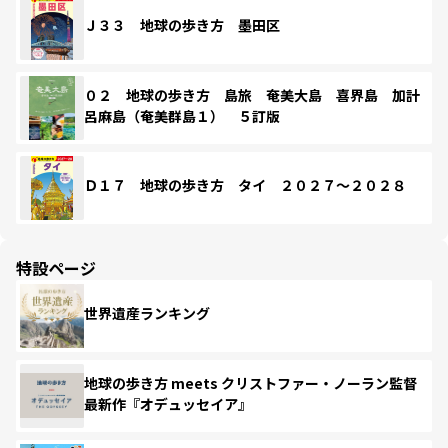
Ｊ３３ 地球の歩き方 墨田区
０２ 地球の歩き方 島旅 奄美大島 喜界島 加計
呂麻島（奄美群島１） ５訂版
Ｄ１７ 地球の歩き方 タイ ２０２７～２０２８
特設ページ
世界遺産ランキング
地球の歩き方 meets クリストファー・ノーラン監督
最新作『オデュッセイア』