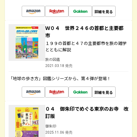
詳細を見る
Ｗ０４ 世界２４６の首都と主要都
市
１９９の首都と４７の主要都市を旅の雑学
とともに解説
旅の図鑑
2021.03.18 発売
「地球の歩き方」図鑑シリーズから、第４弾が登場！
詳細を見る
０４ 御朱印でめぐる東京のお寺 改
訂版
御朱印
2025.11.06 発売