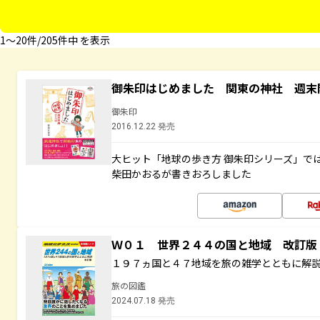
1〜20件/205件中 を表示
御朱印はじめました 関東の神社 週末
御朱印
2016.12.22 発売
大ヒット「地球の歩き方 御朱印シリーズ」で
柴田かおるが書きおろしました
Ｗ０１ 世界２４４の国と地域 改訂版
１９７ヵ国と４７地域を旅の雑学とともに解
旅の図鑑
2024.07.18 発売