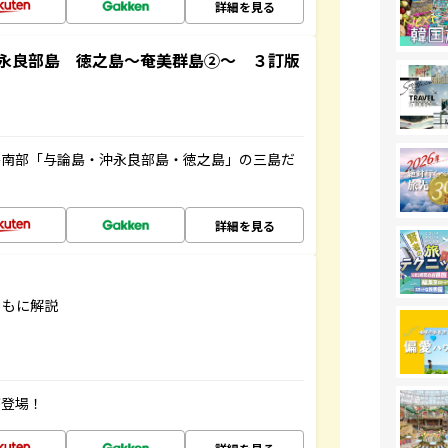
詳細を見る
永良部島 徳之島～奄美群島②～ ３訂版
島南部「与論島・沖永良部島・徳之島」の三島だ
詳細を見る
ともに解説
が登場！