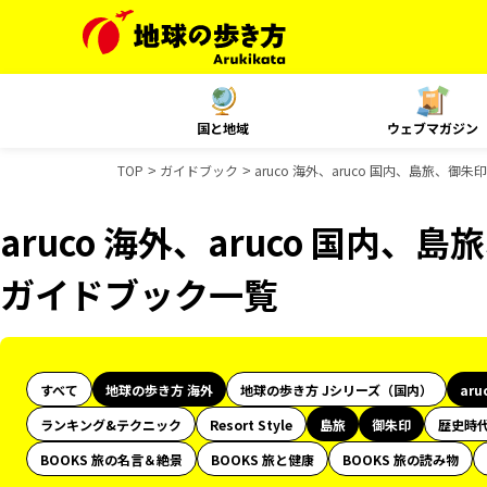
国と地域
ウェブマガジン
TOP
ガイドブック
aruco 海外、aruco 国内、島旅、
aruco 海外、aruco 国内
ガイドブック一覧
すべて
地球の歩き方 海外
地球の歩き方 Jシリーズ（国内）
aru
ランキング&テクニック
Resort Style
島旅
御朱印
歴史時
BOOKS 旅の名言＆絶景
BOOKS 旅と健康
BOOKS 旅の読み物