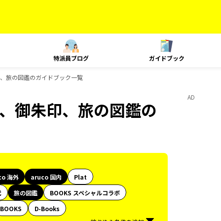
特派員ブログ
ガイドブック
御朱印、旅の図鑑のガイドブック一覧
AD
、島旅、御朱印、旅の図鑑の
co 海外
aruco 国内
Plat
代
旅の図鑑
BOOKS スペシャルコラボ
BOOKS
D-Books