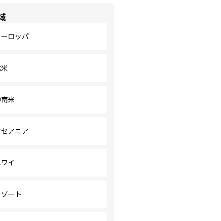
域
ヨーロッパ
北米
中南米
オセアニア
ハワイ
リゾート