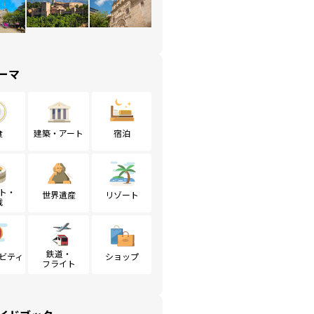
ーマ
食
建築・アート
宿泊
ト・
世界遺産
リゾート
戦
鉄道・
ビティ
ショップ
フライト