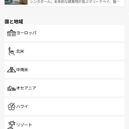
た文化、そして多様な観光資源が、訪れる旅人を魅了し続
うな絶景から文化的な体験まで、香港を存分に楽しみ尽く
シンガポール。未来的な建築物が並ぶマリーナベイ、歴史
ける。 なお、新着のタイ情報は
コンテンツ一覧
を参照して
そう。 なお、新着の香港情報は
コンテンツ一覧
を参照して
と伝統を感じられるエスニックタウン、多数の緑豊かな公
ほしい。
ほしい。
園や自然保護区など、自然が調和した近代的な景観と文化
の多様性あふれるカラフルな町は、どこを歩いても新しい
国と地域
発見がある。さらに、治安のよさや充実した公共交通機関
も、旅行者にとっては魅力的なポイント。グルメも豊富
で、ホーカーズは地元の風情を楽しめる外せないスポット
ヨーロッパ
だ。訪れる人を飽きさせないシンガポールで、多様な魅力
を体感しよう。 なお、新着のシンガポール情報は
コンテン
ツ一覧
を参照してほしい。
北米
中南米
オセアニア
ハワイ
リゾート