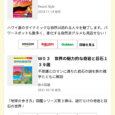
Resort Style
2018.11.14 発売
ハワイ島のダイナミックな自然は訪れる人々を魅了します。パ
ワースポットも数多く、進化する自然派グルメも見逃せない！
詳細を見る
Ｗ０３ 世界の魅力的な奇岩と巨石１
３９選
不思議とロマンに満ちた岩石の謎を旅の雑
学とともに解説
旅の図鑑
2021.03.18 発売
「地球の歩き方」図鑑シリーズ第３弾は、謎だらけの奇岩と巨
石の世界！