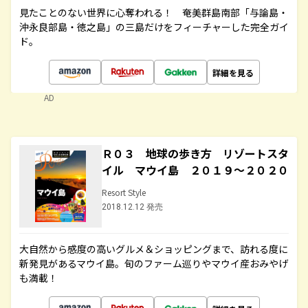
見たことのない世界に心奪われる！ 奄美群島南部「与論島・
沖永良部島・徳之島」の三島だけをフィーチャーした完全ガイ
ド。
詳細を見る
AD
Ｒ０３ 地球の歩き方 リゾートスタ
イル マウイ島 ２０１９～２０２０
Resort Style
2018.12.12 発売
大自然から感度の高いグルメ＆ショッピングまで、訪れる度に
新発見があるマウイ島。旬のファーム巡りやマウイ産おみやげ
も満載！