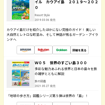
イル カウアイ島 ２０１９～２０２
０
Resort Style
2019.03.06 発売
カウアイ島だけを紹介したほかにない究極のガイド！ 美しい
大自然とレトロな町並み、そして神話が残るガーデン・アイラ
ンドへ
詳細を見る
Ｗ０５ 世界のすごい島３００
多彩な魅力あふれる世界と日本の島々を旅
の雑学とともに解説
旅の図鑑
2021.05.27 発売
「地球の歩き方」図鑑シリーズ第５弾は世界の「島」！