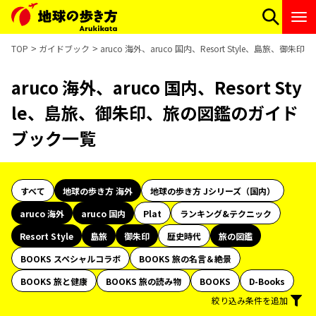
TOP
ガイドブック
aruco 海外、aruco 国内、Resort Style、島旅、
aruco 海外、aruco 国内、Resort Sty
le、島旅、御朱印、旅の図鑑のガイド
ブック一覧
すべて
地球の歩き方 海外
地球の歩き方 Jシリーズ（国内）
aruco 海外
aruco 国内
Plat
ランキング&テクニック
Resort Style
島旅
御朱印
歴史時代
旅の図鑑
BOOKS スペシャルコラボ
BOOKS 旅の名言＆絶景
BOOKS 旅と健康
BOOKS 旅の読み物
BOOKS
D-Books
絞り込み条件を追加