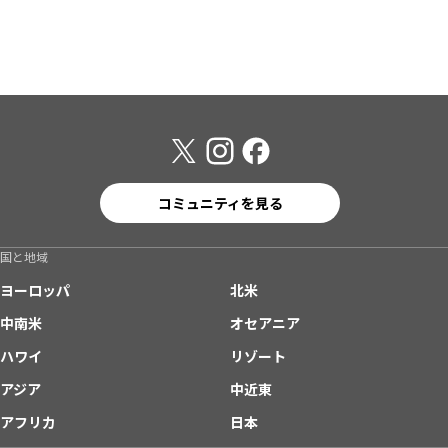
コミュニティを見る
国と地域
ヨーロッパ
北米
中南米
オセアニア
ハワイ
リゾート
アジア
中近東
アフリカ
日本