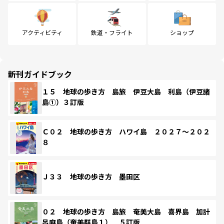
アクティビティ
鉄道・フライト
ショップ
新刊ガイドブック
１５ 地球の歩き方 島旅 伊豆大島 利島（伊豆諸
島①）３訂版
Ｃ０２ 地球の歩き方 ハワイ島 ２０２７～２０２
８
Ｊ３３ 地球の歩き方 墨田区
０２ 地球の歩き方 島旅 奄美大島 喜界島 加計
呂麻島（奄美群島１） ５訂版