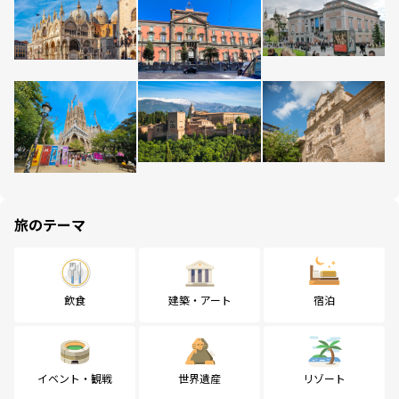
旅のテーマ
飲食
建築・アート
宿泊
イベント・観戦
世界遺産
リゾート