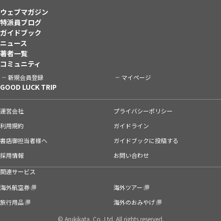
ウェブマガジン
特派員ブログ
ガイドブック
ニュース
著者一覧
コミュニティ
新規会員登録
マイページ
GOOD LUCK TRIP
運営会社
プライバシーポリシー
利用規約
ガイドライン
書店御担当者様へ
ガイドブックに投稿する
採用情報
お問い合わせ
関連サービス
海外航空券
海外ツアー
旅行用品
海外のおみやげ
© Arukikata. Co.,Ltd. All rights reserved.