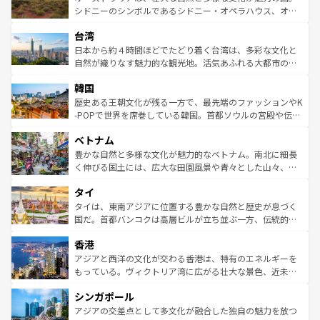
しみながら、その多様性と豊かな歴史を感じることができ
おすすめ。エメラルドグリーンに輝く海をはじめ、豊かな
シドニーのシンボルであるシドニー・オペラハウス、オー
るだろう。車でのロードトリップや列車の旅も、アメリカ
文化や歴史が息づいている。「アロハスピリット」と呼ば
ストラリア東海岸北部に広がる大サンゴ礁地帯グレートバ
ならではの贅沢な旅のスタイルだ。 なお、新着のアメリカ
台湾
れるおもてなしの心で訪れる人々を迎えてくれるハワイの
リアリーフや大陸中央部にそびえるウルル（エアーズロッ
情報は
コンテンツ一覧
を参照してほしい。
人々、おいしいローカルフードやハワイアンミュージッ
ク）、タスマニアの美しい原生林やケアンズの熱帯雨林な
日本から約４時間ほどでたどり着く台湾は、多彩な文化と
ク、伝統的なフラダンスなど、すべてがハワイの魅力を彩
ど、見どころがたくさん。また、カフェやワイン、オージ
自然が織りなす魅力的な観光地。活気あふれる大都市の台
っている。訪れるたびに新しい発見と感動が待っているハ
ービーフなどの食文化も豊かで、美味しいものであふれて
北やノスタルジックな町並みが人気な九份（ジォウフェ
ワイを、存分に味わってほしい。 なお、新着のハワイ情報
韓国
いる。アクティビティも充実しており、サーフィンやダイ
ン）、静ひつな山岳地帯である台湾東部など、都市の喧騒
は
コンテンツ一覧
を参照してほしい。
ビング、ハイキングなど、アウトドア好きにはたまらな
と山間の静けさが共存しており、訪れる人に新しい発見と
歴史ある王朝文化が残る一方で、最先端のファッションやK
い。オーストラリアの多彩な魅力を存分に味わいつくそ
驚きをもたらしてくれる。また、奥深い台湾の食文化も魅
-POPで世界を席巻している韓国。首都ソウルの宮殿や伝統
う。 なお、新着のオーストラリア情報は
コンテンツ一覧
を
力で、夜市などの屋台グルメから高級料理、ヘルシーで美
家屋が並ぶエリアでは韓国の歴史と文化に浸ることがで
参照してほしい。
ベトナム
容にもいいと評判のスイーツなど、バラエティ豊かな料理
き、地方に足を延ばせば四季折々の自然美を楽しむことが
が味わえる。 なお、新着の台湾情報は
コンテンツ一覧
を参
できる。そして、キムチや焼肉、絶品のストリートフード
豊かな自然と多様な文化が魅力的なベトナム。南北に細長
照してほしい。
まで、さまざまな韓国料理が待っている。夜には、韓国な
く伸びる国土には、広大な田園風景や青々とした山々、世
らではのナイトライフも堪能できる。あたたかいホスピタ
界遺産に登録された壮大な自然景観が点在し、都市部では
タイ
リティに包まれながら、韓国の多彩な魅力を心ゆくまで味
急速な発展と共に伝統が息づく。ハノイの古い町並みやホ
わってみてほしい。 なお、新着の韓国情報は
コンテンツ一
ーチミン市のフランス統治時代の建物も、独特の雰囲気を
タイは、東南アジアに位置する豊かな自然と歴史が息づく
覧
を参照してほしい。
醸し出している。また、バラエティの豊かさとおいしさで
国だ。首都バンコクは高層ビルが立ち並ぶ一方、伝統的な
世界中の食通を魅了してやまないベトナム料理も魅力のひ
寺院や市場がいたるところに点在し、古きよき文化と現代
香港
とつ。フォーやバインミー、ベトナムコーヒーなどは、ぜ
の活気が交差している。北部ではチェンマイなどの山岳地
ひ現地で味わいたい。どの地域を訪れてもあたたかい人々
帯で自然と触れ合い、南部ではプーケットやクラビの美し
アジアと西洋の文化が交わる香港は、特有のエネルギーを
が旅行者を迎えてくれるので、きっと忘れられない旅にな
いビーチでリゾート気分を楽しむことができる。タイ料理
もっている。ヴィクトリア湾に広がる壮大な景色、近未来
るはずだ。 なお、新着のベトナム情報は
コンテンツ一覧
を
は世界的に有名で、屋台から高級レストランまで味覚を刺
的なアートスポット、そして歴史と現代が融合した町並
参照してほしい。
シンガポール
激する。気候は一年中温暖で、どの季節にも異なる楽しみ
み、どこを訪れても感動するはず。観光スポットが密集し
が待っている。親しみやすいタイの人々、仏教を中心とし
ており、効率よく見どころを回れるのも魅力。息をのむよ
アジアの交差点として多文化が融合した独自の魅力を放つ