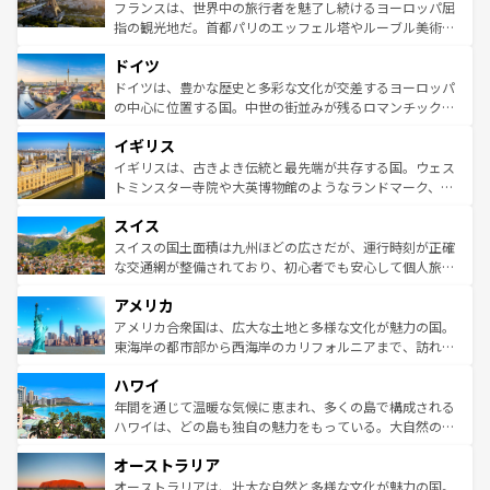
しい。
る。首都マドリードの洗練された雰囲気や、バルセロナの
フランスは、世界中の旅行者を魅了し続けるヨーロッパ屈
アートに溢れた街角から、地方では古代ローマ遺跡や中世
指の観光地だ。首都パリのエッフェル塔やルーブル美術館
の城塞都市、穏やかなビーチリゾートまで多彩な表情を見
といった象徴的なスポットから、田舎町の古風な美しさま
せる。地方によって風土や気候が異なるスペインはその個
ドイツ
で、幅広い魅力が詰まっている。華麗な宮殿、歴史的な大
性で訪れる人を魅了する。 なお、新着のスペイン情報は
コ
聖堂、美しいビーチ、そして豊かな自然が、訪れる者を心
ドイツは、豊かな歴史と多彩な文化が交差するヨーロッパ
ンテンツ一覧
を参照してほしい。
から魅了する。また、フランスは美食の国としても知ら
の中心に位置する国。中世の街並みが残るロマンチック街
れ、フランス料理はユネスコ無形文化遺産にも登録されて
道から、未来を先取りするようなモダンな都市まで多様な
イギリス
いる。シャンパンの発祥地であるランス、プロヴァンスの
顔を持つこの国は、どこを歩いても飽きることがない。ベ
香り高いラベンダー畑など、多彩な楽しみ方が可能だ。さ
ルリンの文化的活気、バイエルン州のアルプスの絶景、そ
イギリスは、古きよき伝統と最先端が共存する国。ウェス
らに、パリ以外の地域にも魅力が溢れており、どの街角に
してライン川沿いのワイン畑といった風景は必見。ビール
トミンスター寺院や大英博物館のようなランドマーク、歴
も豊かな歴史と文化が息づいている。パリ以外の個性あふ
とソーセージを味わいながら地元の人と過ごす楽しい時間
史ある大学都市、美しい丘陵地帯や牧歌的な風景など、エ
れる地方に足を運ぶとそれぞれで全く異なる文化を体験で
スイス
は、お酒好きな人にはぜひ体験してほしい。 なお、新着の
リアごとに異なる魅力がある。また、優雅なアフタヌーン
きるだろう。 なお、新着のフランス情報は
コンテンツ一覧
ドイツ情報は
コンテンツ一覧
を参照してほしい。
ティー、ビール好きにはたまらない英国パブ、サッカー観
スイスの国土面積は九州ほどの広さだが、運行時刻が正確
を参照してほしい。
戦など、本場だからこそできる体験も豊富。イギリスを旅
な交通網が整備されており、初心者でも安心して個人旅行
して楽しみつくそう。 なお、新着のイギリス情報は
コンテ
を楽しめる。日本同様に時刻表どおりの旅が可能だ。中世
アメリカ
ンツ一覧
を参照してほしい。
の建物がそのまま残る町や、スイスならではのユニークな
博物館もあり、アルプス観光だけでなく町歩きも満喫する
アメリカ合衆国は、広大な土地と多様な文化が魅力の国。
ことができる。国民の所得が高いため物価も高いが、旅行
東海岸の都市部から西海岸のカリフォルニアまで、訪れる
者向けの交通パス提供のサービスもあり、うまく活用すれ
場所ごとに異なる風景と体験が待っている。ニューヨーク
ハワイ
ば市内交通費無料で観光を楽しむこともできる。 なお、新
のような巨大都市は、観光、ショッピング、エンターテイ
着のスイス情報は
コンテンツ一覧
を参照してほしい。
ンメントが詰まった刺激的なスポットだ。一方、アメリカ
年間を通じて温暖な気候に恵まれ、多くの島で構成される
西部には大自然が広がり、グランドキャニオンやイエロー
ハワイは、どの島も独自の魅力をもっている。大自然の神
ストーン国立公園といった絶景が堪能できる。さらに、南
秘を感じたいなら、火山が生み出した壮大な景観を誇るハ
オーストラリア
部のニューオーリンズでは、音楽と美食が融合した独特の
ワイ島は見逃せない。また、定番の観光地といえばオアフ
文化が魅力。旅行者はアメリカの各地域で異なる魅力を楽
島だが、静かな自然を求めるならマウイ島やカウアイ島が
オーストラリアは、壮大な自然と多様な文化が魅力の国。