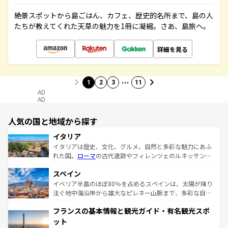
絶景スポットから島ごはん、カフェ、歴史的名所まで、島の人
たちが教えてくれた天草の魅力を1冊に凝縮。さあ、島旅へ。
詳細を見る
…
1
2
3
11
AD
AD
人気の国と地域から探す
イタリア
イタリアは歴史、文化、グルメ、自然と多彩な魅力にあふ
れた国。
ローマ
の古代遺跡やフィレンツェのルネッサンス
美術、ヴェネツィアの運河など、歴史あるスポットはもち
スペイン
ろん、トスカーナの美しい田園風景やアマルフィ海岸の絶
景など、自然景観も見逃せない。観光の合間には、本場の
イベリア半島のほぼ80％を占めるスペインは、太陽が降り
ピザやパスタなど、絶品のイタリア料理を堪能することも
注ぐ地中海沿岸から雄大なピレネー山脈まで、多彩な自然
できる。朝目覚めてから夜眠るまで、すべての瞬間を楽し
と文化が詰まったヨーロッパ屈指の旅行先だ。多様な地域
フランスの基本情報と観光ガイド・有名観光スポ
ませてくれるイタリアで、忘れられない旅をしてみよう！
文化が根付くこの国では、情熱的なフラメンコ、熱気あふ
なお、新着のイタリア情報は
コンテンツ一覧
を参照してほ
れる闘牛、そして美味しいタパスが生活の一部となってい
ット