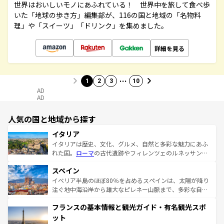
世界はおいしいモノにあふれている！ 世界中を旅して食べ歩
いた「地球の歩き方」編集部が、116の国と地域の「名物料
理」や「スイーツ」「ドリンク」を集めました。
詳細を見る
…
1
2
3
10
AD
AD
人気の国と地域から探す
イタリア
イタリアは歴史、文化、グルメ、自然と多彩な魅力にあふ
れた国。
ローマ
の古代遺跡やフィレンツェのルネッサンス
美術、ヴェネツィアの運河など、歴史あるスポットはもち
スペイン
ろん、トスカーナの美しい田園風景やアマルフィ海岸の絶
景など、自然景観も見逃せない。観光の合間には、本場の
イベリア半島のほぼ80％を占めるスペインは、太陽が降り
ピザやパスタなど、絶品のイタリア料理を堪能することも
注ぐ地中海沿岸から雄大なピレネー山脈まで、多彩な自然
できる。朝目覚めてから夜眠るまで、すべての瞬間を楽し
と文化が詰まったヨーロッパ屈指の旅行先だ。多様な地域
フランスの基本情報と観光ガイド・有名観光スポ
ませてくれるイタリアで、忘れられない旅をしてみよう！
文化が根付くこの国では、情熱的なフラメンコ、熱気あふ
なお、新着のイタリア情報は
コンテンツ一覧
を参照してほ
れる闘牛、そして美味しいタパスが生活の一部となってい
ット