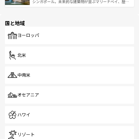
た文化、そして多様な観光資源が、訪れる旅人を魅了し続
うな絶景から文化的な体験まで、香港を存分に楽しみ尽く
シンガポール。未来的な建築物が並ぶマリーナベイ、歴史
ける。 なお、新着のタイ情報は
コンテンツ一覧
を参照して
そう。 なお、新着の香港情報は
コンテンツ一覧
を参照して
と伝統を感じられるエスニックタウン、多数の緑豊かな公
ほしい。
ほしい。
園や自然保護区など、自然が調和した近代的な景観と文化
の多様性あふれるカラフルな町は、どこを歩いても新しい
国と地域
発見がある。さらに、治安のよさや充実した公共交通機関
も、旅行者にとっては魅力的なポイント。グルメも豊富
で、ホーカーズは地元の風情を楽しめる外せないスポット
ヨーロッパ
だ。訪れる人を飽きさせないシンガポールで、多様な魅力
を体感しよう。 なお、新着のシンガポール情報は
コンテン
ツ一覧
を参照してほしい。
北米
中南米
オセアニア
ハワイ
リゾート