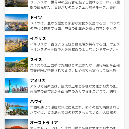
しい。
る。首都マドリードの洗練された雰囲気や、バルセロナの
フランスは、世界中の旅行者を魅了し続けるヨーロッパ屈
アートに溢れた街角から、地方では古代ローマ遺跡や中世
指の観光地だ。首都パリのエッフェル塔やルーブル美術館
の城塞都市、穏やかなビーチリゾートまで多彩な表情を見
といった象徴的なスポットから、田舎町の古風な美しさま
せる。地方によって風土や気候が異なるスペインはその個
ドイツ
で、幅広い魅力が詰まっている。華麗な宮殿、歴史的な大
性で訪れる人を魅了する。 なお、新着のスペイン情報は
コ
聖堂、美しいビーチ、そして豊かな自然が、訪れる者を心
ドイツは、豊かな歴史と多彩な文化が交差するヨーロッパ
ンテンツ一覧
を参照してほしい。
から魅了する。また、フランスは美食の国としても知ら
の中心に位置する国。中世の街並みが残るロマンチック街
れ、フランス料理はユネスコ無形文化遺産にも登録されて
道から、未来を先取りするようなモダンな都市まで多様な
イギリス
いる。シャンパンの発祥地であるランス、プロヴァンスの
顔を持つこの国は、どこを歩いても飽きることがない。ベ
香り高いラベンダー畑など、多彩な楽しみ方が可能だ。さ
ルリンの文化的活気、バイエルン州のアルプスの絶景、そ
イギリスは、古きよき伝統と最先端が共存する国。ウェス
らに、パリ以外の地域にも魅力が溢れており、どの街角に
してライン川沿いのワイン畑といった風景は必見。ビール
トミンスター寺院や大英博物館のようなランドマーク、歴
も豊かな歴史と文化が息づいている。パリ以外の個性あふ
とソーセージを味わいながら地元の人と過ごす楽しい時間
史ある大学都市、美しい丘陵地帯や牧歌的な風景など、エ
れる地方に足を運ぶとそれぞれで全く異なる文化を体験で
スイス
は、お酒好きな人にはぜひ体験してほしい。 なお、新着の
リアごとに異なる魅力がある。また、優雅なアフタヌーン
きるだろう。 なお、新着のフランス情報は
コンテンツ一覧
ドイツ情報は
コンテンツ一覧
を参照してほしい。
ティー、ビール好きにはたまらない英国パブ、サッカー観
スイスの国土面積は九州ほどの広さだが、運行時刻が正確
を参照してほしい。
戦など、本場だからこそできる体験も豊富。イギリスを旅
な交通網が整備されており、初心者でも安心して個人旅行
して楽しみつくそう。 なお、新着のイギリス情報は
コンテ
を楽しめる。日本同様に時刻表どおりの旅が可能だ。中世
アメリカ
ンツ一覧
を参照してほしい。
の建物がそのまま残る町や、スイスならではのユニークな
博物館もあり、アルプス観光だけでなく町歩きも満喫する
アメリカ合衆国は、広大な土地と多様な文化が魅力の国。
ことができる。国民の所得が高いため物価も高いが、旅行
東海岸の都市部から西海岸のカリフォルニアまで、訪れる
者向けの交通パス提供のサービスもあり、うまく活用すれ
場所ごとに異なる風景と体験が待っている。ニューヨーク
ハワイ
ば市内交通費無料で観光を楽しむこともできる。 なお、新
のような巨大都市は、観光、ショッピング、エンターテイ
着のスイス情報は
コンテンツ一覧
を参照してほしい。
ンメントが詰まった刺激的なスポットだ。一方、アメリカ
年間を通じて温暖な気候に恵まれ、多くの島で構成される
西部には大自然が広がり、グランドキャニオンやイエロー
ハワイは、どの島も独自の魅力をもっている。大自然の神
ストーン国立公園といった絶景が堪能できる。さらに、南
秘を感じたいなら、火山が生み出した壮大な景観を誇るハ
オーストラリア
部のニューオーリンズでは、音楽と美食が融合した独特の
ワイ島は見逃せない。また、定番の観光地といえばオアフ
文化が魅力。旅行者はアメリカの各地域で異なる魅力を楽
島だが、静かな自然を求めるならマウイ島やカウアイ島が
オーストラリアは、壮大な自然と多様な文化が魅力の国。