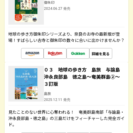
御朱印
2024.06.27 発売
地球の歩き方御朱印シリーズより、奈良のお寺の最新版が登
場！すばらしい古寺と御朱印の数々に合いに出かけませんか？
詳細を見る
０３ 地球の歩き方 島旅 与論島
沖永良部島 徳之島～奄美群島②～
３訂版
島旅
2025.12.11 発売
見たことのない世界に心奪われる！ 奄美群島南部「与論島・
沖永良部島・徳之島」の三島だけをフィーチャーした完全ガイ
ド。