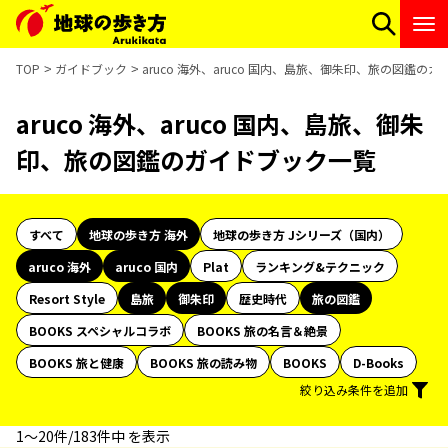
TOP
ガイドブック
aruco 海外、aruco 国内、島旅、御朱印、旅の図鑑の
aruco 海外、aruco 国内、島旅、御朱
印、旅の図鑑のガイドブック一覧
すべて
地球の歩き方 海外
地球の歩き方 Jシリーズ（国内）
aruco 海外
aruco 国内
Plat
ランキング&テクニック
Resort Style
島旅
御朱印
歴史時代
旅の図鑑
BOOKS スペシャルコラボ
BOOKS 旅の名言＆絶景
BOOKS 旅と健康
BOOKS 旅の読み物
BOOKS
D-Books
絞り込み条件を追加
1〜20件/183件中 を表示