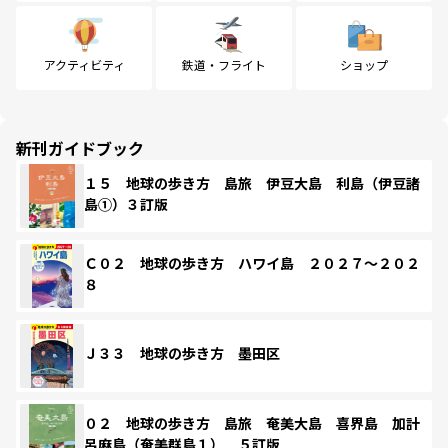
アクティビティ
鉄道・フライト
ショップ
新刊ガイドブック
１５ 地球の歩き方 島旅 伊豆大島 利島（伊豆諸
島①）３訂版
Ｃ０２ 地球の歩き方 ハワイ島 ２０２７～２０２
８
Ｊ３３ 地球の歩き方 墨田区
０２ 地球の歩き方 島旅 奄美大島 喜界島 加計
呂麻島（奄美群島１） ５訂版