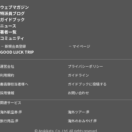
ウェブマガジン
特派員ブログ
ガイドブック
ニュース
著者一覧
コミュニティ
新規会員登録
マイページ
GOOD LUCK TRIP
運営会社
プライバシーポリシー
利用規約
ガイドライン
書店御担当者様へ
ガイドブックに投稿する
採用情報
お問い合わせ
関連サービス
海外航空券
海外ツアー
旅行用品
海外のおみやげ
© Arukikata. Co.,Ltd. All rights reserved.