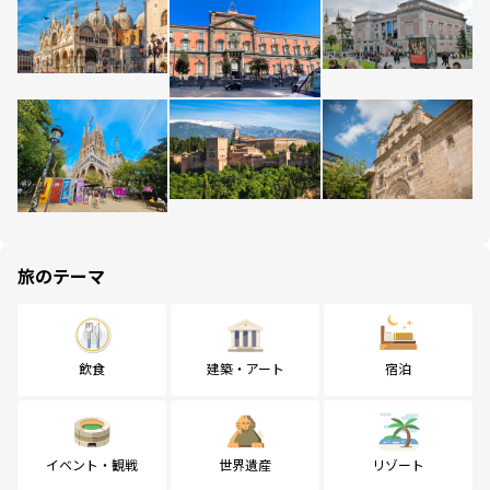
旅のテーマ
飲食
建築・アート
宿泊
イベント・観戦
世界遺産
リゾート