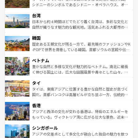
しみながら、その多様性と豊かな歴史を感じることができ
おすすめ。エメラルドグリーンに輝く海をはじめ、豊かな
シドニーのシンボルであるシドニー・オペラハウス、オー
るだろう。車でのロードトリップや列車の旅も、アメリカ
文化や歴史が息づいている。「アロハスピリット」と呼ば
ストラリア東海岸北部に広がる大サンゴ礁地帯グレートバ
ならではの贅沢な旅のスタイルだ。 なお、新着のアメリカ
台湾
れるおもてなしの心で訪れる人々を迎えてくれるハワイの
リアリーフや大陸中央部にそびえるウルル（エアーズロッ
情報は
コンテンツ一覧
を参照してほしい。
人々、おいしいローカルフードやハワイアンミュージッ
ク）、タスマニアの美しい原生林やケアンズの熱帯雨林な
日本から約４時間ほどでたどり着く台湾は、多彩な文化と
ク、伝統的なフラダンスなど、すべてがハワイの魅力を彩
ど、見どころがたくさん。また、カフェやワイン、オージ
自然が織りなす魅力的な観光地。活気あふれる大都市の台
っている。訪れるたびに新しい発見と感動が待っているハ
ービーフなどの食文化も豊かで、美味しいものであふれて
北やノスタルジックな町並みが人気な九份（ジォウフェ
ワイを、存分に味わってほしい。 なお、新着のハワイ情報
韓国
いる。アクティビティも充実しており、サーフィンやダイ
ン）、静ひつな山岳地帯である台湾東部など、都市の喧騒
は
コンテンツ一覧
を参照してほしい。
ビング、ハイキングなど、アウトドア好きにはたまらな
と山間の静けさが共存しており、訪れる人に新しい発見と
歴史ある王朝文化が残る一方で、最先端のファッションやK
い。オーストラリアの多彩な魅力を存分に味わいつくそ
驚きをもたらしてくれる。また、奥深い台湾の食文化も魅
-POPで世界を席巻している韓国。首都ソウルの宮殿や伝統
う。 なお、新着のオーストラリア情報は
コンテンツ一覧
を
力で、夜市などの屋台グルメから高級料理、ヘルシーで美
家屋が並ぶエリアでは韓国の歴史と文化に浸ることがで
参照してほしい。
ベトナム
容にもいいと評判のスイーツなど、バラエティ豊かな料理
き、地方に足を延ばせば四季折々の自然美を楽しむことが
が味わえる。 なお、新着の台湾情報は
コンテンツ一覧
を参
できる。そして、キムチや焼肉、絶品のストリートフード
豊かな自然と多様な文化が魅力的なベトナム。南北に細長
照してほしい。
まで、さまざまな韓国料理が待っている。夜には、韓国な
く伸びる国土には、広大な田園風景や青々とした山々、世
らではのナイトライフも堪能できる。あたたかいホスピタ
界遺産に登録された壮大な自然景観が点在し、都市部では
タイ
リティに包まれながら、韓国の多彩な魅力を心ゆくまで味
急速な発展と共に伝統が息づく。ハノイの古い町並みやホ
わってみてほしい。 なお、新着の韓国情報は
コンテンツ一
ーチミン市のフランス統治時代の建物も、独特の雰囲気を
タイは、東南アジアに位置する豊かな自然と歴史が息づく
覧
を参照してほしい。
醸し出している。また、バラエティの豊かさとおいしさで
国だ。首都バンコクは高層ビルが立ち並ぶ一方、伝統的な
世界中の食通を魅了してやまないベトナム料理も魅力のひ
寺院や市場がいたるところに点在し、古きよき文化と現代
香港
とつ。フォーやバインミー、ベトナムコーヒーなどは、ぜ
の活気が交差している。北部ではチェンマイなどの山岳地
ひ現地で味わいたい。どの地域を訪れてもあたたかい人々
帯で自然と触れ合い、南部ではプーケットやクラビの美し
アジアと西洋の文化が交わる香港は、特有のエネルギーを
が旅行者を迎えてくれるので、きっと忘れられない旅にな
いビーチでリゾート気分を楽しむことができる。タイ料理
もっている。ヴィクトリア湾に広がる壮大な景色、近未来
るはずだ。 なお、新着のベトナム情報は
コンテンツ一覧
を
は世界的に有名で、屋台から高級レストランまで味覚を刺
的なアートスポット、そして歴史と現代が融合した町並
参照してほしい。
シンガポール
激する。気候は一年中温暖で、どの季節にも異なる楽しみ
み、どこを訪れても感動するはず。観光スポットが密集し
が待っている。親しみやすいタイの人々、仏教を中心とし
ており、効率よく見どころを回れるのも魅力。息をのむよ
アジアの交差点として多文化が融合した独自の魅力を放つ