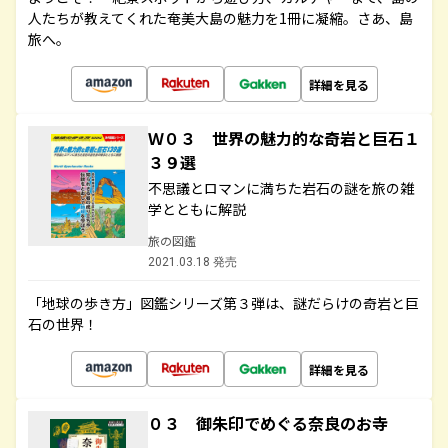
人たちが教えてくれた奄美大島の魅力を1冊に凝縮。さあ、島
旅へ。
詳細を見る
Ｗ０３ 世界の魅力的な奇岩と巨石１
３９選
不思議とロマンに満ちた岩石の謎を旅の雑
学とともに解説
旅の図鑑
2021.03.18 発売
「地球の歩き方」図鑑シリーズ第３弾は、謎だらけの奇岩と巨
石の世界！
詳細を見る
０３ 御朱印でめぐる奈良のお寺