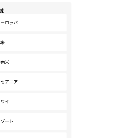
域
ヨーロッパ
北米
中南米
オセアニア
ハワイ
リゾート