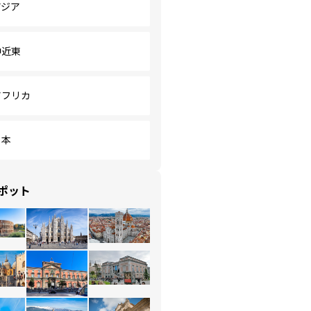
アジア
中近東
アフリカ
日本
ポット