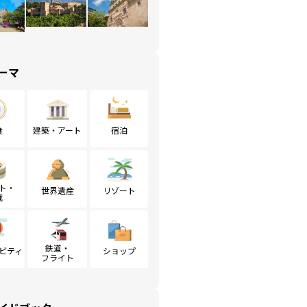
ーマ
食
建築・アート
宿泊
ト・
世界遺産
リゾート
戦
鉄道・
ビティ
ショップ
フライト