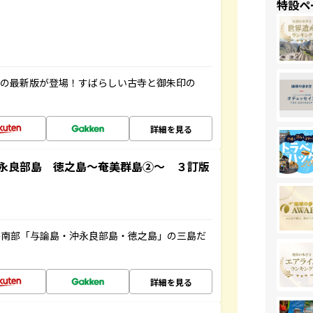
特設ペ
寺の最新版が登場！すばらしい古寺と御朱印の
詳細を見る
永良部島 徳之島～奄美群島②～ ３訂版
島南部「与論島・沖永良部島・徳之島」の三島だ
詳細を見る