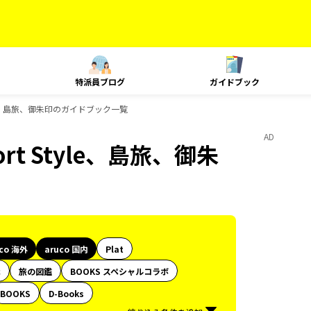
特派員ブログ
ガイドブック
 Style、島旅、御朱印のガイドブック一覧
AD
ort Style、島旅、御朱
uco 海外
aruco 国内
Plat
代
旅の図鑑
BOOKS スペシャルコラボ
BOOKS
D-Books