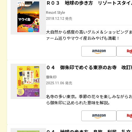
Ｒ０３ 地球の歩き方 リゾートスタイ
Resort Style
2018.12.12 発売
大自然から感度の高いグルメ＆ショッピング
ァーム巡りやマウイ産おみやげも満載！
０４ 御朱印でめぐる東京のお寺 改訂
御朱印
2025.11.06 発売
名寺の多い東京。季節の花々を楽しみながら
ら御朱印に込められた意味を解説。
０４ 地球の歩き方 島旅 利尻 礼文