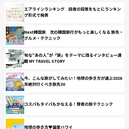
エアラインランキング 読者の投票をもとにランキン
グ形式で発表
Next韓国旅 次の韓国旅行がもっと楽しくなる 旅先・
グルメ・テクニック
旬な“あの人”が「旅」をテーマに語るインタビュー連
載 MY TRAVEL STORY
今、こんな旅がしてみたい！地球の歩き方が選ぶ2026
年絶対行くべき旅先30
コスパもタイパもかなえる！賢者の旅テクニック
地球の歩き方♥偏愛ハワイ