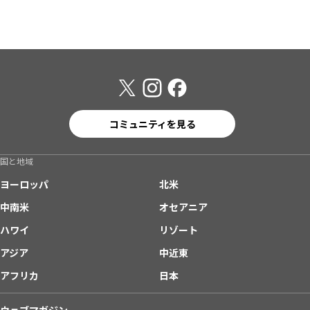
コミュニティを見る
国と地域
ヨーロッパ
北米
中南米
オセアニア
ハワイ
リゾート
アジア
中近東
アフリカ
日本
ウェブマガジン