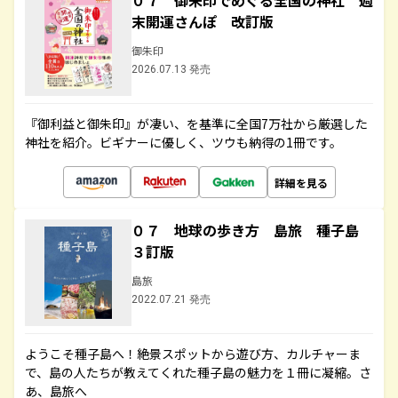
０７ 御朱印でめぐる全国の神社 週
末開運さんぽ 改訂版
御朱印
2026.07.13 発売
『御利益と御朱印』が凄い、を基準に全国7万社から厳選した
神社を紹介。ビギナーに優しく、ツウも納得の1冊です。
詳細を見る
０７ 地球の歩き方 島旅 種子島
３訂版
島旅
2022.07.21 発売
ようこそ種子島へ！絶景スポットから遊び方、カルチャーま
で、島の人たちが教えてくれた種子島の魅力を１冊に凝縮。さ
あ、島旅へ