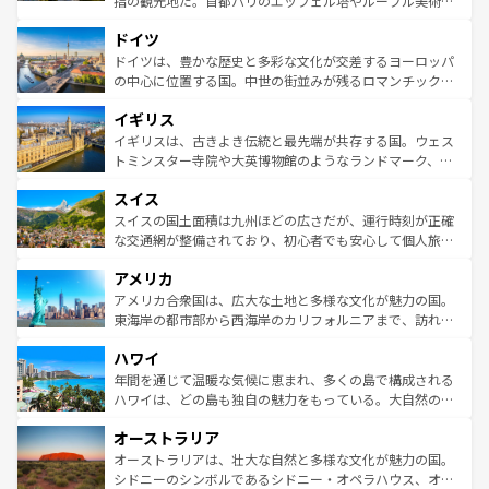
指の観光地だ。首都パリのエッフェル塔やルーブル美術館
の城塞都市、穏やかなビーチリゾートまで多彩な表情を見
といった象徴的なスポットから、田舎町の古風な美しさま
せる。地方によって風土や気候が異なるスペインはその個
ドイツ
で、幅広い魅力が詰まっている。華麗な宮殿、歴史的な大
性で訪れる人を魅了する。 なお、新着のスペイン情報は
コ
聖堂、美しいビーチ、そして豊かな自然が、訪れる者を心
ドイツは、豊かな歴史と多彩な文化が交差するヨーロッパ
ンテンツ一覧
を参照してほしい。
から魅了する。また、フランスは美食の国としても知ら
の中心に位置する国。中世の街並みが残るロマンチック街
れ、フランス料理はユネスコ無形文化遺産にも登録されて
道から、未来を先取りするようなモダンな都市まで多様な
イギリス
いる。シャンパンの発祥地であるランス、プロヴァンスの
顔を持つこの国は、どこを歩いても飽きることがない。ベ
香り高いラベンダー畑など、多彩な楽しみ方が可能だ。さ
ルリンの文化的活気、バイエルン州のアルプスの絶景、そ
イギリスは、古きよき伝統と最先端が共存する国。ウェス
らに、パリ以外の地域にも魅力が溢れており、どの街角に
してライン川沿いのワイン畑といった風景は必見。ビール
トミンスター寺院や大英博物館のようなランドマーク、歴
も豊かな歴史と文化が息づいている。パリ以外の個性あふ
とソーセージを味わいながら地元の人と過ごす楽しい時間
史ある大学都市、美しい丘陵地帯や牧歌的な風景など、エ
れる地方に足を運ぶとそれぞれで全く異なる文化を体験で
スイス
は、お酒好きな人にはぜひ体験してほしい。 なお、新着の
リアごとに異なる魅力がある。また、優雅なアフタヌーン
きるだろう。 なお、新着のフランス情報は
コンテンツ一覧
ドイツ情報は
コンテンツ一覧
を参照してほしい。
ティー、ビール好きにはたまらない英国パブ、サッカー観
スイスの国土面積は九州ほどの広さだが、運行時刻が正確
を参照してほしい。
戦など、本場だからこそできる体験も豊富。イギリスを旅
な交通網が整備されており、初心者でも安心して個人旅行
して楽しみつくそう。 なお、新着のイギリス情報は
コンテ
を楽しめる。日本同様に時刻表どおりの旅が可能だ。中世
アメリカ
ンツ一覧
を参照してほしい。
の建物がそのまま残る町や、スイスならではのユニークな
博物館もあり、アルプス観光だけでなく町歩きも満喫する
アメリカ合衆国は、広大な土地と多様な文化が魅力の国。
ことができる。国民の所得が高いため物価も高いが、旅行
東海岸の都市部から西海岸のカリフォルニアまで、訪れる
者向けの交通パス提供のサービスもあり、うまく活用すれ
場所ごとに異なる風景と体験が待っている。ニューヨーク
ハワイ
ば市内交通費無料で観光を楽しむこともできる。 なお、新
のような巨大都市は、観光、ショッピング、エンターテイ
着のスイス情報は
コンテンツ一覧
を参照してほしい。
ンメントが詰まった刺激的なスポットだ。一方、アメリカ
年間を通じて温暖な気候に恵まれ、多くの島で構成される
西部には大自然が広がり、グランドキャニオンやイエロー
ハワイは、どの島も独自の魅力をもっている。大自然の神
ストーン国立公園といった絶景が堪能できる。さらに、南
秘を感じたいなら、火山が生み出した壮大な景観を誇るハ
オーストラリア
部のニューオーリンズでは、音楽と美食が融合した独特の
ワイ島は見逃せない。また、定番の観光地といえばオアフ
文化が魅力。旅行者はアメリカの各地域で異なる魅力を楽
島だが、静かな自然を求めるならマウイ島やカウアイ島が
オーストラリアは、壮大な自然と多様な文化が魅力の国。
しみながら、その多様性と豊かな歴史を感じることができ
おすすめ。エメラルドグリーンに輝く海をはじめ、豊かな
シドニーのシンボルであるシドニー・オペラハウス、オー