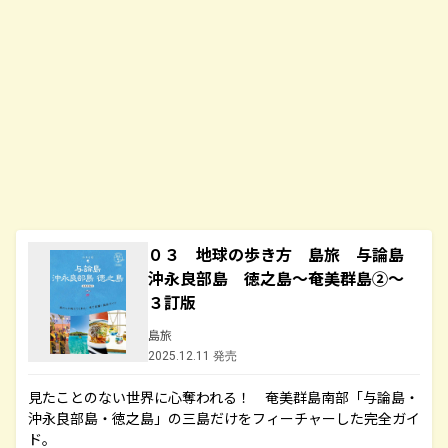
０３ 地球の歩き方 島旅 与論島
沖永良部島 徳之島～奄美群島②～
３訂版
島旅
2025.12.11 発売
見たことのない世界に心奪われる！ 奄美群島南部「与論島・
沖永良部島・徳之島」の三島だけをフィーチャーした完全ガイ
ド。