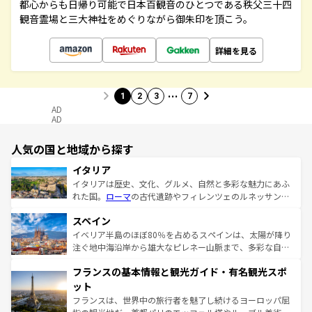
都心からも日帰り可能で日本百観音のひとつである秩父三十四
観音霊場と三大神社をめぐりながら御朱印を頂こう。
詳細を見る
…
1
2
3
7
AD
AD
人気の国と地域から探す
イタリア
イタリアは歴史、文化、グルメ、自然と多彩な魅力にあふ
れた国。
ローマ
の古代遺跡やフィレンツェのルネッサンス
美術、ヴェネツィアの運河など、歴史あるスポットはもち
スペイン
ろん、トスカーナの美しい田園風景やアマルフィ海岸の絶
景など、自然景観も見逃せない。観光の合間には、本場の
イベリア半島のほぼ80％を占めるスペインは、太陽が降り
ピザやパスタなど、絶品のイタリア料理を堪能することも
注ぐ地中海沿岸から雄大なピレネー山脈まで、多彩な自然
できる。朝目覚めてから夜眠るまで、すべての瞬間を楽し
と文化が詰まったヨーロッパ屈指の旅行先だ。多様な地域
フランスの基本情報と観光ガイド・有名観光スポ
ませてくれるイタリアで、忘れられない旅をしてみよう！
文化が根付くこの国では、情熱的なフラメンコ、熱気あふ
なお、新着のイタリア情報は
コンテンツ一覧
を参照してほ
れる闘牛、そして美味しいタパスが生活の一部となってい
ット
しい。
る。首都マドリードの洗練された雰囲気や、バルセロナの
フランスは、世界中の旅行者を魅了し続けるヨーロッパ屈
アートに溢れた街角から、地方では古代ローマ遺跡や中世