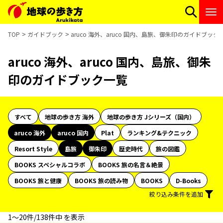
TOP
ガイドブック
aruco 海外、aruco 国内、島旅、御朱印のガイドブック
aruco 海外、aruco 国内、島旅、御朱
印のガイドブック一覧
すべて
地球の歩き方 海外
地球の歩き方 Jシリーズ（国内）
aruco 海外
aruco 国内
Plat
ランキング&テクニック
Resort Style
島旅
御朱印
歴史時代
旅の図鑑
BOOKS スペシャルコラボ
BOOKS 旅の名言＆絶景
BOOKS 旅と健康
BOOKS 旅の読み物
BOOKS
D-Books
絞り込み条件を追加
1〜20件/138件中 を表示