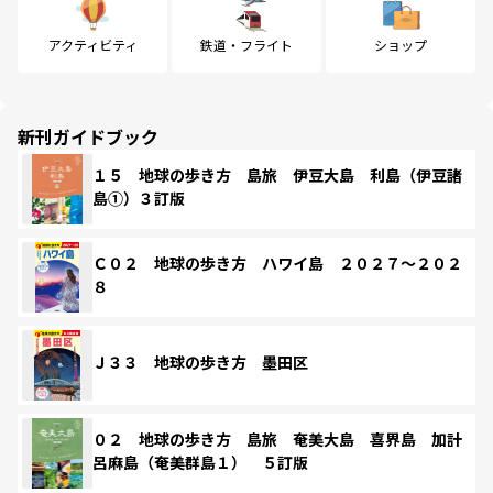
アクティビティ
鉄道・フライト
ショップ
新刊ガイドブック
１５ 地球の歩き方 島旅 伊豆大島 利島（伊豆諸
島①）３訂版
Ｃ０２ 地球の歩き方 ハワイ島 ２０２７～２０２
８
Ｊ３３ 地球の歩き方 墨田区
０２ 地球の歩き方 島旅 奄美大島 喜界島 加計
呂麻島（奄美群島１） ５訂版