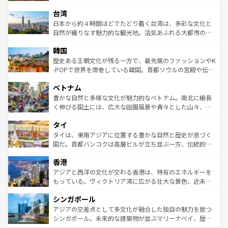
るだろう。車でのロードトリップや列車の旅も、アメリカ
文化や歴史が息づいている。「アロハスピリット」と呼ば
ストラリア東海岸北部に広がる大サンゴ礁地帯グレートバ
ならではの贅沢な旅のスタイルだ。 なお、新着のアメリカ
台湾
れるおもてなしの心で訪れる人々を迎えてくれるハワイの
リアリーフや大陸中央部にそびえるウルル（エアーズロッ
情報は
コンテンツ一覧
を参照してほしい。
人々、おいしいローカルフードやハワイアンミュージッ
ク）、タスマニアの美しい原生林やケアンズの熱帯雨林な
日本から約４時間ほどでたどり着く台湾は、多彩な文化と
ク、伝統的なフラダンスなど、すべてがハワイの魅力を彩
ど、見どころがたくさん。また、カフェやワイン、オージ
自然が織りなす魅力的な観光地。活気あふれる大都市の台
っている。訪れるたびに新しい発見と感動が待っているハ
ービーフなどの食文化も豊かで、美味しいものであふれて
北やノスタルジックな町並みが人気な九份（ジォウフェ
ワイを、存分に味わってほしい。 なお、新着のハワイ情報
韓国
いる。アクティビティも充実しており、サーフィンやダイ
ン）、静ひつな山岳地帯である台湾東部など、都市の喧騒
は
コンテンツ一覧
を参照してほしい。
ビング、ハイキングなど、アウトドア好きにはたまらな
と山間の静けさが共存しており、訪れる人に新しい発見と
歴史ある王朝文化が残る一方で、最先端のファッションやK
い。オーストラリアの多彩な魅力を存分に味わいつくそ
驚きをもたらしてくれる。また、奥深い台湾の食文化も魅
-POPで世界を席巻している韓国。首都ソウルの宮殿や伝統
う。 なお、新着のオーストラリア情報は
コンテンツ一覧
を
力で、夜市などの屋台グルメから高級料理、ヘルシーで美
家屋が並ぶエリアでは韓国の歴史と文化に浸ることがで
参照してほしい。
ベトナム
容にもいいと評判のスイーツなど、バラエティ豊かな料理
き、地方に足を延ばせば四季折々の自然美を楽しむことが
が味わえる。 なお、新着の台湾情報は
コンテンツ一覧
を参
できる。そして、キムチや焼肉、絶品のストリートフード
豊かな自然と多様な文化が魅力的なベトナム。南北に細長
照してほしい。
まで、さまざまな韓国料理が待っている。夜には、韓国な
く伸びる国土には、広大な田園風景や青々とした山々、世
らではのナイトライフも堪能できる。あたたかいホスピタ
界遺産に登録された壮大な自然景観が点在し、都市部では
タイ
リティに包まれながら、韓国の多彩な魅力を心ゆくまで味
急速な発展と共に伝統が息づく。ハノイの古い町並みやホ
わってみてほしい。 なお、新着の韓国情報は
コンテンツ一
ーチミン市のフランス統治時代の建物も、独特の雰囲気を
タイは、東南アジアに位置する豊かな自然と歴史が息づく
覧
を参照してほしい。
醸し出している。また、バラエティの豊かさとおいしさで
国だ。首都バンコクは高層ビルが立ち並ぶ一方、伝統的な
世界中の食通を魅了してやまないベトナム料理も魅力のひ
寺院や市場がいたるところに点在し、古きよき文化と現代
香港
とつ。フォーやバインミー、ベトナムコーヒーなどは、ぜ
の活気が交差している。北部ではチェンマイなどの山岳地
ひ現地で味わいたい。どの地域を訪れてもあたたかい人々
帯で自然と触れ合い、南部ではプーケットやクラビの美し
アジアと西洋の文化が交わる香港は、特有のエネルギーを
が旅行者を迎えてくれるので、きっと忘れられない旅にな
いビーチでリゾート気分を楽しむことができる。タイ料理
もっている。ヴィクトリア湾に広がる壮大な景色、近未来
るはずだ。 なお、新着のベトナム情報は
コンテンツ一覧
を
は世界的に有名で、屋台から高級レストランまで味覚を刺
的なアートスポット、そして歴史と現代が融合した町並
参照してほしい。
シンガポール
激する。気候は一年中温暖で、どの季節にも異なる楽しみ
み、どこを訪れても感動するはず。観光スポットが密集し
が待っている。親しみやすいタイの人々、仏教を中心とし
ており、効率よく見どころを回れるのも魅力。息をのむよ
アジアの交差点として多文化が融合した独自の魅力を放つ
た文化、そして多様な観光資源が、訪れる旅人を魅了し続
うな絶景から文化的な体験まで、香港を存分に楽しみ尽く
シンガポール。未来的な建築物が並ぶマリーナベイ、歴史
ける。 なお、新着のタイ情報は
コンテンツ一覧
を参照して
そう。 なお、新着の香港情報は
コンテンツ一覧
を参照して
と伝統を感じられるエスニックタウン、多数の緑豊かな公