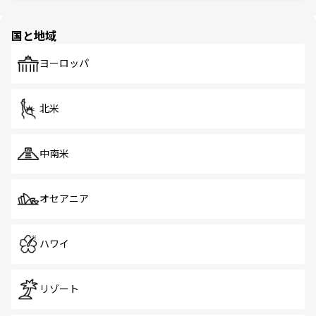
ほしい。
ほしい。
園や自然保護区など、自然が調和した近代的な景観と文化
の多様性あふれるカラフルな町は、どこを歩いても新しい
国と地域
発見がある。さらに、治安のよさや充実した公共交通機関
も、旅行者にとっては魅力的なポイント。グルメも豊富
で、ホーカーズは地元の風情を楽しめる外せないスポット
ヨーロッパ
だ。訪れる人を飽きさせないシンガポールで、多様な魅力
を体感しよう。 なお、新着のシンガポール情報は
コンテン
ツ一覧
を参照してほしい。
北米
中南米
オセアニア
ハワイ
リゾート