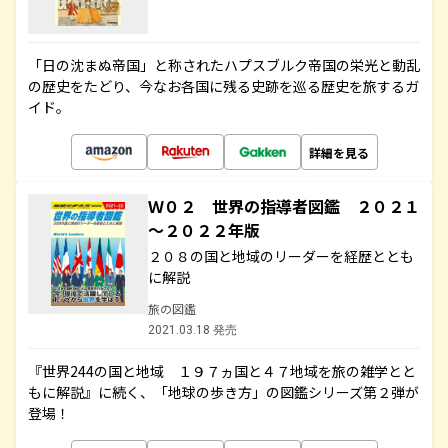
「日の沈まぬ帝国」と称されたハプスブルク帝国の栄光と動乱
の歴史をたどり、今なお各国に残る史跡を巡る歴史を旅するガ
イド。
詳細を見る
Ｗ０２ 世界の指導者図鑑 ２０２１
～２０２２年版
２０８の国と地域のリーダーを経歴ととも
に解説
旅の図鑑
2021.03.18 発売
『世界244の国と地域 １９７ヵ国と４７地域を旅の雑学とと
もに解説』に続く、「地球の歩き方」の図鑑シリーズ第２弾が
登場！