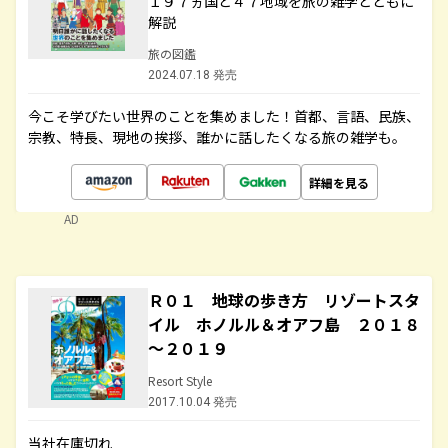
１９７ヵ国と４７地域を旅の雑学とともに
解説
旅の図鑑
2024.07.18 発売
今こそ学びたい世界のことを集めました！首都、言語、民族、
宗教、特長、現地の挨拶、誰かに話したくなる旅の雑学も。
詳細を見る
AD
Ｒ０１ 地球の歩き方 リゾートスタ
イル ホノルル＆オアフ島 ２０１８
～２０１９
Resort Style
2017.10.04 発売
当社在庫切れ