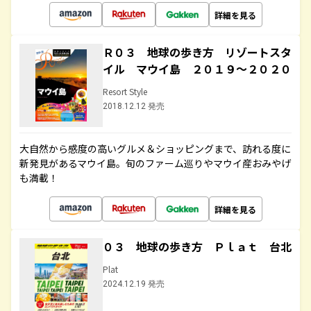
詳細を見る
Ｒ０３ 地球の歩き方 リゾートスタ
イル マウイ島 ２０１９～２０２０
Resort Style
2018.12.12 発売
大自然から感度の高いグルメ＆ショッピングまで、訪れる度に
新発見があるマウイ島。旬のファーム巡りやマウイ産おみやげ
も満載！
詳細を見る
０３ 地球の歩き方 Ｐｌａｔ 台北
Plat
2024.12.19 発売