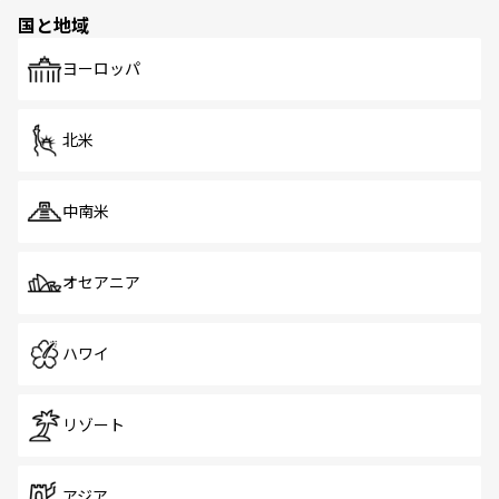
の多様性あふれるカラフルな町は、どこを歩いても新しい
国と地域
発見がある。さらに、治安のよさや充実した公共交通機関
も、旅行者にとっては魅力的なポイント。グルメも豊富
で、ホーカーズは地元の風情を楽しめる外せないスポット
ヨーロッパ
だ。訪れる人を飽きさせないシンガポールで、多様な魅力
を体感しよう。 なお、新着のシンガポール情報は
コンテン
ツ一覧
を参照してほしい。
北米
中南米
オセアニア
ハワイ
リゾート
アジア