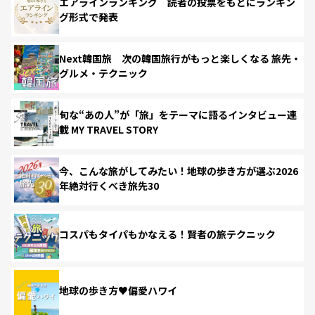
エアラインランキング 読者の投票をもとにランキン
グ形式で発表
Next韓国旅 次の韓国旅行がもっと楽しくなる 旅先・
グルメ・テクニック
旬な“あの人”が「旅」をテーマに語るインタビュー連
載 MY TRAVEL STORY
今、こんな旅がしてみたい！地球の歩き方が選ぶ2026
年絶対行くべき旅先30
コスパもタイパもかなえる！賢者の旅テクニック
地球の歩き方♥偏愛ハワイ