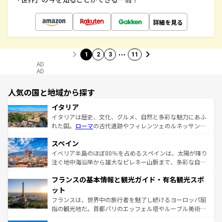
詳細を見る
…
1
2
3
11
AD
AD
人気の国と地域から探す
イタリア
イタリアは歴史、文化、グルメ、自然と多彩な魅力にあふ
れた国。
ローマ
の古代遺跡やフィレンツェのルネッサンス
美術、ヴェネツィアの運河など、歴史あるスポットはもち
スペイン
ろん、トスカーナの美しい田園風景やアマルフィ海岸の絶
景など、自然景観も見逃せない。観光の合間には、本場の
イベリア半島のほぼ80％を占めるスペインは、太陽が降り
ピザやパスタなど、絶品のイタリア料理を堪能することも
注ぐ地中海沿岸から雄大なピレネー山脈まで、多彩な自然
できる。朝目覚めてから夜眠るまで、すべての瞬間を楽し
と文化が詰まったヨーロッパ屈指の旅行先だ。多様な地域
フランスの基本情報と観光ガイド・有名観光スポ
ませてくれるイタリアで、忘れられない旅をしてみよう！
文化が根付くこの国では、情熱的なフラメンコ、熱気あふ
なお、新着のイタリア情報は
コンテンツ一覧
を参照してほ
れる闘牛、そして美味しいタパスが生活の一部となってい
ット
しい。
る。首都マドリードの洗練された雰囲気や、バルセロナの
フランスは、世界中の旅行者を魅了し続けるヨーロッパ屈
アートに溢れた街角から、地方では古代ローマ遺跡や中世
指の観光地だ。首都パリのエッフェル塔やルーブル美術館
の城塞都市、穏やかなビーチリゾートまで多彩な表情を見
といった象徴的なスポットから、田舎町の古風な美しさま