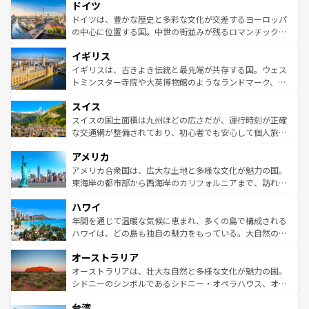
せる。地方によって風土や気候が異なるスペインはその個
ドイツ
で、幅広い魅力が詰まっている。華麗な宮殿、歴史的な大
性で訪れる人を魅了する。 なお、新着のスペイン情報は
コ
聖堂、美しいビーチ、そして豊かな自然が、訪れる者を心
ドイツは、豊かな歴史と多彩な文化が交差するヨーロッパ
ンテンツ一覧
を参照してほしい。
から魅了する。また、フランスは美食の国としても知ら
の中心に位置する国。中世の街並みが残るロマンチック街
れ、フランス料理はユネスコ無形文化遺産にも登録されて
道から、未来を先取りするようなモダンな都市まで多様な
イギリス
いる。シャンパンの発祥地であるランス、プロヴァンスの
顔を持つこの国は、どこを歩いても飽きることがない。ベ
香り高いラベンダー畑など、多彩な楽しみ方が可能だ。さ
ルリンの文化的活気、バイエルン州のアルプスの絶景、そ
イギリスは、古きよき伝統と最先端が共存する国。ウェス
らに、パリ以外の地域にも魅力が溢れており、どの街角に
してライン川沿いのワイン畑といった風景は必見。ビール
トミンスター寺院や大英博物館のようなランドマーク、歴
も豊かな歴史と文化が息づいている。パリ以外の個性あふ
とソーセージを味わいながら地元の人と過ごす楽しい時間
史ある大学都市、美しい丘陵地帯や牧歌的な風景など、エ
れる地方に足を運ぶとそれぞれで全く異なる文化を体験で
スイス
は、お酒好きな人にはぜひ体験してほしい。 なお、新着の
リアごとに異なる魅力がある。また、優雅なアフタヌーン
きるだろう。 なお、新着のフランス情報は
コンテンツ一覧
ドイツ情報は
コンテンツ一覧
を参照してほしい。
ティー、ビール好きにはたまらない英国パブ、サッカー観
スイスの国土面積は九州ほどの広さだが、運行時刻が正確
を参照してほしい。
戦など、本場だからこそできる体験も豊富。イギリスを旅
な交通網が整備されており、初心者でも安心して個人旅行
して楽しみつくそう。 なお、新着のイギリス情報は
コンテ
を楽しめる。日本同様に時刻表どおりの旅が可能だ。中世
アメリカ
ンツ一覧
を参照してほしい。
の建物がそのまま残る町や、スイスならではのユニークな
博物館もあり、アルプス観光だけでなく町歩きも満喫する
アメリカ合衆国は、広大な土地と多様な文化が魅力の国。
ことができる。国民の所得が高いため物価も高いが、旅行
東海岸の都市部から西海岸のカリフォルニアまで、訪れる
者向けの交通パス提供のサービスもあり、うまく活用すれ
場所ごとに異なる風景と体験が待っている。ニューヨーク
ハワイ
ば市内交通費無料で観光を楽しむこともできる。 なお、新
のような巨大都市は、観光、ショッピング、エンターテイ
着のスイス情報は
コンテンツ一覧
を参照してほしい。
ンメントが詰まった刺激的なスポットだ。一方、アメリカ
年間を通じて温暖な気候に恵まれ、多くの島で構成される
西部には大自然が広がり、グランドキャニオンやイエロー
ハワイは、どの島も独自の魅力をもっている。大自然の神
ストーン国立公園といった絶景が堪能できる。さらに、南
秘を感じたいなら、火山が生み出した壮大な景観を誇るハ
オーストラリア
部のニューオーリンズでは、音楽と美食が融合した独特の
ワイ島は見逃せない。また、定番の観光地といえばオアフ
文化が魅力。旅行者はアメリカの各地域で異なる魅力を楽
島だが、静かな自然を求めるならマウイ島やカウアイ島が
オーストラリアは、壮大な自然と多様な文化が魅力の国。
しみながら、その多様性と豊かな歴史を感じることができ
おすすめ。エメラルドグリーンに輝く海をはじめ、豊かな
シドニーのシンボルであるシドニー・オペラハウス、オー
るだろう。車でのロードトリップや列車の旅も、アメリカ
文化や歴史が息づいている。「アロハスピリット」と呼ば
ストラリア東海岸北部に広がる大サンゴ礁地帯グレートバ
ならではの贅沢な旅のスタイルだ。 なお、新着のアメリカ
台湾
れるおもてなしの心で訪れる人々を迎えてくれるハワイの
リアリーフや大陸中央部にそびえるウルル（エアーズロッ