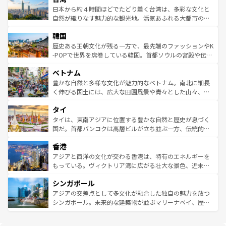
情報は
コンテンツ一覧
を参照してほしい。
人々、おいしいローカルフードやハワイアンミュージッ
ク）、タスマニアの美しい原生林やケアンズの熱帯雨林な
日本から約４時間ほどでたどり着く台湾は、多彩な文化と
ク、伝統的なフラダンスなど、すべてがハワイの魅力を彩
ど、見どころがたくさん。また、カフェやワイン、オージ
自然が織りなす魅力的な観光地。活気あふれる大都市の台
っている。訪れるたびに新しい発見と感動が待っているハ
ービーフなどの食文化も豊かで、美味しいものであふれて
北やノスタルジックな町並みが人気な九份（ジォウフェ
ワイを、存分に味わってほしい。 なお、新着のハワイ情報
韓国
いる。アクティビティも充実しており、サーフィンやダイ
ン）、静ひつな山岳地帯である台湾東部など、都市の喧騒
は
コンテンツ一覧
を参照してほしい。
ビング、ハイキングなど、アウトドア好きにはたまらな
と山間の静けさが共存しており、訪れる人に新しい発見と
歴史ある王朝文化が残る一方で、最先端のファッションやK
い。オーストラリアの多彩な魅力を存分に味わいつくそ
驚きをもたらしてくれる。また、奥深い台湾の食文化も魅
-POPで世界を席巻している韓国。首都ソウルの宮殿や伝統
う。 なお、新着のオーストラリア情報は
コンテンツ一覧
を
力で、夜市などの屋台グルメから高級料理、ヘルシーで美
家屋が並ぶエリアでは韓国の歴史と文化に浸ることがで
参照してほしい。
ベトナム
容にもいいと評判のスイーツなど、バラエティ豊かな料理
き、地方に足を延ばせば四季折々の自然美を楽しむことが
が味わえる。 なお、新着の台湾情報は
コンテンツ一覧
を参
できる。そして、キムチや焼肉、絶品のストリートフード
豊かな自然と多様な文化が魅力的なベトナム。南北に細長
照してほしい。
まで、さまざまな韓国料理が待っている。夜には、韓国な
く伸びる国土には、広大な田園風景や青々とした山々、世
らではのナイトライフも堪能できる。あたたかいホスピタ
界遺産に登録された壮大な自然景観が点在し、都市部では
タイ
リティに包まれながら、韓国の多彩な魅力を心ゆくまで味
急速な発展と共に伝統が息づく。ハノイの古い町並みやホ
わってみてほしい。 なお、新着の韓国情報は
コンテンツ一
ーチミン市のフランス統治時代の建物も、独特の雰囲気を
タイは、東南アジアに位置する豊かな自然と歴史が息づく
覧
を参照してほしい。
醸し出している。また、バラエティの豊かさとおいしさで
国だ。首都バンコクは高層ビルが立ち並ぶ一方、伝統的な
世界中の食通を魅了してやまないベトナム料理も魅力のひ
寺院や市場がいたるところに点在し、古きよき文化と現代
香港
とつ。フォーやバインミー、ベトナムコーヒーなどは、ぜ
の活気が交差している。北部ではチェンマイなどの山岳地
ひ現地で味わいたい。どの地域を訪れてもあたたかい人々
帯で自然と触れ合い、南部ではプーケットやクラビの美し
アジアと西洋の文化が交わる香港は、特有のエネルギーを
が旅行者を迎えてくれるので、きっと忘れられない旅にな
いビーチでリゾート気分を楽しむことができる。タイ料理
もっている。ヴィクトリア湾に広がる壮大な景色、近未来
るはずだ。 なお、新着のベトナム情報は
コンテンツ一覧
を
は世界的に有名で、屋台から高級レストランまで味覚を刺
的なアートスポット、そして歴史と現代が融合した町並
参照してほしい。
シンガポール
激する。気候は一年中温暖で、どの季節にも異なる楽しみ
み、どこを訪れても感動するはず。観光スポットが密集し
が待っている。親しみやすいタイの人々、仏教を中心とし
ており、効率よく見どころを回れるのも魅力。息をのむよ
アジアの交差点として多文化が融合した独自の魅力を放つ
た文化、そして多様な観光資源が、訪れる旅人を魅了し続
うな絶景から文化的な体験まで、香港を存分に楽しみ尽く
シンガポール。未来的な建築物が並ぶマリーナベイ、歴史
ける。 なお、新着のタイ情報は
コンテンツ一覧
を参照して
そう。 なお、新着の香港情報は
コンテンツ一覧
を参照して
と伝統を感じられるエスニックタウン、多数の緑豊かな公
ほしい。
ほしい。
園や自然保護区など、自然が調和した近代的な景観と文化