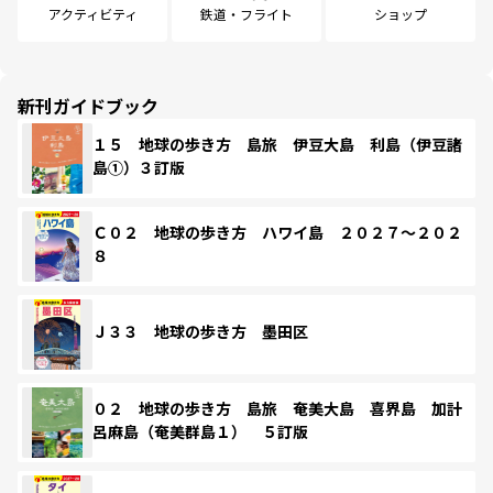
アクティビティ
鉄道・フライト
ショップ
新刊ガイドブック
１５ 地球の歩き方 島旅 伊豆大島 利島（伊豆諸
島①）３訂版
Ｃ０２ 地球の歩き方 ハワイ島 ２０２７～２０２
８
Ｊ３３ 地球の歩き方 墨田区
０２ 地球の歩き方 島旅 奄美大島 喜界島 加計
呂麻島（奄美群島１） ５訂版