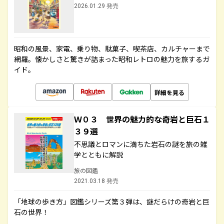
2026.01.29 発売
昭和の風景、家電、乗り物、駄菓子、喫茶店、カルチャーまで
網羅。懐かしさと驚きが詰まった昭和レトロの魅力を旅するガ
イド。
詳細を見る
Ｗ０３ 世界の魅力的な奇岩と巨石１
３９選
不思議とロマンに満ちた岩石の謎を旅の雑
学とともに解説
旅の図鑑
2021.03.18 発売
「地球の歩き方」図鑑シリーズ第３弾は、謎だらけの奇岩と巨
石の世界！