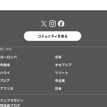
コミュニティを見る
国と地域
ヨーロッパ
北米
中南米
オセアニア
ハワイ
リゾート
アジア
中近東
アフリカ
日本
ウェブマガジン
特派員ブログ