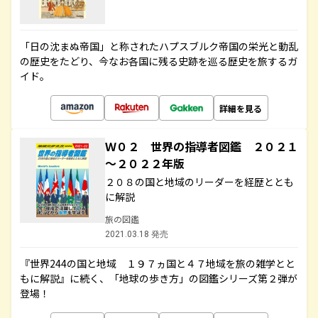
「日の沈まぬ帝国」と称されたハプスブルク帝国の栄光と動乱
の歴史をたどり、今なお各国に残る史跡を巡る歴史を旅するガ
イド。
詳細を見る
Ｗ０２ 世界の指導者図鑑 ２０２１
～２０２２年版
２０８の国と地域のリーダーを経歴ととも
に解説
旅の図鑑
2021.03.18 発売
『世界244の国と地域 １９７ヵ国と４７地域を旅の雑学とと
もに解説』に続く、「地球の歩き方」の図鑑シリーズ第２弾が
登場！