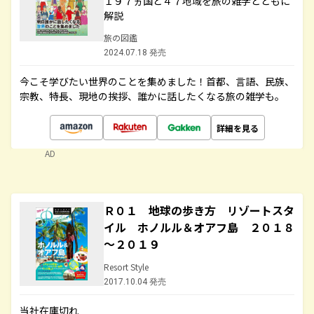
１９７ヵ国と４７地域を旅の雑学とともに
解説
旅の図鑑
2024.07.18 発売
今こそ学びたい世界のことを集めました！首都、言語、民族、
宗教、特長、現地の挨拶、誰かに話したくなる旅の雑学も。
詳細を見る
AD
Ｒ０１ 地球の歩き方 リゾートスタ
イル ホノルル＆オアフ島 ２０１８
～２０１９
Resort Style
2017.10.04 発売
当社在庫切れ