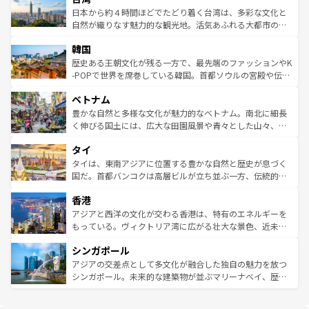
情報は
コンテンツ一覧
を参照してほしい。
人々、おいしいローカルフードやハワイアンミュージッ
ク）、タスマニアの美しい原生林やケアンズの熱帯雨林な
日本から約４時間ほどでたどり着く台湾は、多彩な文化と
ク、伝統的なフラダンスなど、すべてがハワイの魅力を彩
ど、見どころがたくさん。また、カフェやワイン、オージ
自然が織りなす魅力的な観光地。活気あふれる大都市の台
っている。訪れるたびに新しい発見と感動が待っているハ
ービーフなどの食文化も豊かで、美味しいものであふれて
北やノスタルジックな町並みが人気な九份（ジォウフェ
ワイを、存分に味わってほしい。 なお、新着のハワイ情報
韓国
いる。アクティビティも充実しており、サーフィンやダイ
ン）、静ひつな山岳地帯である台湾東部など、都市の喧騒
は
コンテンツ一覧
を参照してほしい。
ビング、ハイキングなど、アウトドア好きにはたまらな
と山間の静けさが共存しており、訪れる人に新しい発見と
歴史ある王朝文化が残る一方で、最先端のファッションやK
い。オーストラリアの多彩な魅力を存分に味わいつくそ
驚きをもたらしてくれる。また、奥深い台湾の食文化も魅
-POPで世界を席巻している韓国。首都ソウルの宮殿や伝統
う。 なお、新着のオーストラリア情報は
コンテンツ一覧
を
力で、夜市などの屋台グルメから高級料理、ヘルシーで美
家屋が並ぶエリアでは韓国の歴史と文化に浸ることがで
参照してほしい。
ベトナム
容にもいいと評判のスイーツなど、バラエティ豊かな料理
き、地方に足を延ばせば四季折々の自然美を楽しむことが
が味わえる。 なお、新着の台湾情報は
コンテンツ一覧
を参
できる。そして、キムチや焼肉、絶品のストリートフード
豊かな自然と多様な文化が魅力的なベトナム。南北に細長
照してほしい。
まで、さまざまな韓国料理が待っている。夜には、韓国な
く伸びる国土には、広大な田園風景や青々とした山々、世
らではのナイトライフも堪能できる。あたたかいホスピタ
界遺産に登録された壮大な自然景観が点在し、都市部では
タイ
リティに包まれながら、韓国の多彩な魅力を心ゆくまで味
急速な発展と共に伝統が息づく。ハノイの古い町並みやホ
わってみてほしい。 なお、新着の韓国情報は
コンテンツ一
ーチミン市のフランス統治時代の建物も、独特の雰囲気を
タイは、東南アジアに位置する豊かな自然と歴史が息づく
覧
を参照してほしい。
醸し出している。また、バラエティの豊かさとおいしさで
国だ。首都バンコクは高層ビルが立ち並ぶ一方、伝統的な
世界中の食通を魅了してやまないベトナム料理も魅力のひ
寺院や市場がいたるところに点在し、古きよき文化と現代
香港
とつ。フォーやバインミー、ベトナムコーヒーなどは、ぜ
の活気が交差している。北部ではチェンマイなどの山岳地
ひ現地で味わいたい。どの地域を訪れてもあたたかい人々
帯で自然と触れ合い、南部ではプーケットやクラビの美し
アジアと西洋の文化が交わる香港は、特有のエネルギーを
が旅行者を迎えてくれるので、きっと忘れられない旅にな
いビーチでリゾート気分を楽しむことができる。タイ料理
もっている。ヴィクトリア湾に広がる壮大な景色、近未来
るはずだ。 なお、新着のベトナム情報は
コンテンツ一覧
を
は世界的に有名で、屋台から高級レストランまで味覚を刺
的なアートスポット、そして歴史と現代が融合した町並
参照してほしい。
シンガポール
激する。気候は一年中温暖で、どの季節にも異なる楽しみ
み、どこを訪れても感動するはず。観光スポットが密集し
が待っている。親しみやすいタイの人々、仏教を中心とし
ており、効率よく見どころを回れるのも魅力。息をのむよ
アジアの交差点として多文化が融合した独自の魅力を放つ
た文化、そして多様な観光資源が、訪れる旅人を魅了し続
うな絶景から文化的な体験まで、香港を存分に楽しみ尽く
シンガポール。未来的な建築物が並ぶマリーナベイ、歴史
ける。 なお、新着のタイ情報は
コンテンツ一覧
を参照して
そう。 なお、新着の香港情報は
コンテンツ一覧
を参照して
と伝統を感じられるエスニックタウン、多数の緑豊かな公
ほしい。
ほしい。
園や自然保護区など、自然が調和した近代的な景観と文化