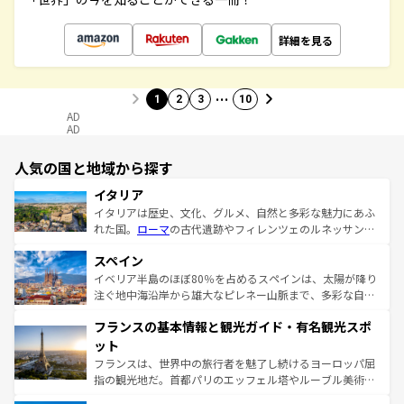
詳細を見る
…
1
2
3
10
AD
AD
人気の国と地域から探す
イタリア
イタリアは歴史、文化、グルメ、自然と多彩な魅力にあふ
れた国。
ローマ
の古代遺跡やフィレンツェのルネッサンス
美術、ヴェネツィアの運河など、歴史あるスポットはもち
スペイン
ろん、トスカーナの美しい田園風景やアマルフィ海岸の絶
景など、自然景観も見逃せない。観光の合間には、本場の
イベリア半島のほぼ80％を占めるスペインは、太陽が降り
ピザやパスタなど、絶品のイタリア料理を堪能することも
注ぐ地中海沿岸から雄大なピレネー山脈まで、多彩な自然
できる。朝目覚めてから夜眠るまで、すべての瞬間を楽し
と文化が詰まったヨーロッパ屈指の旅行先だ。多様な地域
フランスの基本情報と観光ガイド・有名観光スポ
ませてくれるイタリアで、忘れられない旅をしてみよう！
文化が根付くこの国では、情熱的なフラメンコ、熱気あふ
なお、新着のイタリア情報は
コンテンツ一覧
を参照してほ
れる闘牛、そして美味しいタパスが生活の一部となってい
ット
しい。
る。首都マドリードの洗練された雰囲気や、バルセロナの
フランスは、世界中の旅行者を魅了し続けるヨーロッパ屈
アートに溢れた街角から、地方では古代ローマ遺跡や中世
指の観光地だ。首都パリのエッフェル塔やルーブル美術館
の城塞都市、穏やかなビーチリゾートまで多彩な表情を見
といった象徴的なスポットから、田舎町の古風な美しさま