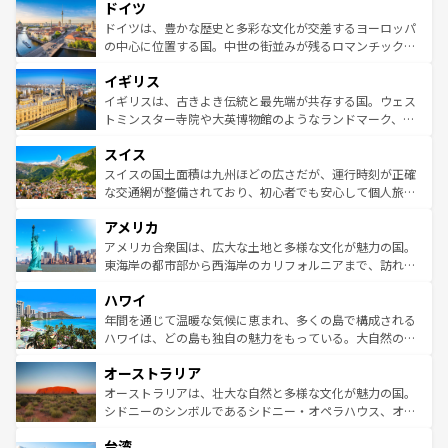
せる。地方によって風土や気候が異なるスペインはその個
ドイツ
で、幅広い魅力が詰まっている。華麗な宮殿、歴史的な大
性で訪れる人を魅了する。 なお、新着のスペイン情報は
コ
聖堂、美しいビーチ、そして豊かな自然が、訪れる者を心
ドイツは、豊かな歴史と多彩な文化が交差するヨーロッパ
ンテンツ一覧
を参照してほしい。
から魅了する。また、フランスは美食の国としても知ら
の中心に位置する国。中世の街並みが残るロマンチック街
れ、フランス料理はユネスコ無形文化遺産にも登録されて
道から、未来を先取りするようなモダンな都市まで多様な
イギリス
いる。シャンパンの発祥地であるランス、プロヴァンスの
顔を持つこの国は、どこを歩いても飽きることがない。ベ
香り高いラベンダー畑など、多彩な楽しみ方が可能だ。さ
ルリンの文化的活気、バイエルン州のアルプスの絶景、そ
イギリスは、古きよき伝統と最先端が共存する国。ウェス
らに、パリ以外の地域にも魅力が溢れており、どの街角に
してライン川沿いのワイン畑といった風景は必見。ビール
トミンスター寺院や大英博物館のようなランドマーク、歴
も豊かな歴史と文化が息づいている。パリ以外の個性あふ
とソーセージを味わいながら地元の人と過ごす楽しい時間
史ある大学都市、美しい丘陵地帯や牧歌的な風景など、エ
れる地方に足を運ぶとそれぞれで全く異なる文化を体験で
スイス
は、お酒好きな人にはぜひ体験してほしい。 なお、新着の
リアごとに異なる魅力がある。また、優雅なアフタヌーン
きるだろう。 なお、新着のフランス情報は
コンテンツ一覧
ドイツ情報は
コンテンツ一覧
を参照してほしい。
ティー、ビール好きにはたまらない英国パブ、サッカー観
スイスの国土面積は九州ほどの広さだが、運行時刻が正確
を参照してほしい。
戦など、本場だからこそできる体験も豊富。イギリスを旅
な交通網が整備されており、初心者でも安心して個人旅行
して楽しみつくそう。 なお、新着のイギリス情報は
コンテ
を楽しめる。日本同様に時刻表どおりの旅が可能だ。中世
アメリカ
ンツ一覧
を参照してほしい。
の建物がそのまま残る町や、スイスならではのユニークな
博物館もあり、アルプス観光だけでなく町歩きも満喫する
アメリカ合衆国は、広大な土地と多様な文化が魅力の国。
ことができる。国民の所得が高いため物価も高いが、旅行
東海岸の都市部から西海岸のカリフォルニアまで、訪れる
者向けの交通パス提供のサービスもあり、うまく活用すれ
場所ごとに異なる風景と体験が待っている。ニューヨーク
ハワイ
ば市内交通費無料で観光を楽しむこともできる。 なお、新
のような巨大都市は、観光、ショッピング、エンターテイ
着のスイス情報は
コンテンツ一覧
を参照してほしい。
ンメントが詰まった刺激的なスポットだ。一方、アメリカ
年間を通じて温暖な気候に恵まれ、多くの島で構成される
西部には大自然が広がり、グランドキャニオンやイエロー
ハワイは、どの島も独自の魅力をもっている。大自然の神
ストーン国立公園といった絶景が堪能できる。さらに、南
秘を感じたいなら、火山が生み出した壮大な景観を誇るハ
オーストラリア
部のニューオーリンズでは、音楽と美食が融合した独特の
ワイ島は見逃せない。また、定番の観光地といえばオアフ
文化が魅力。旅行者はアメリカの各地域で異なる魅力を楽
島だが、静かな自然を求めるならマウイ島やカウアイ島が
オーストラリアは、壮大な自然と多様な文化が魅力の国。
しみながら、その多様性と豊かな歴史を感じることができ
おすすめ。エメラルドグリーンに輝く海をはじめ、豊かな
シドニーのシンボルであるシドニー・オペラハウス、オー
るだろう。車でのロードトリップや列車の旅も、アメリカ
文化や歴史が息づいている。「アロハスピリット」と呼ば
ストラリア東海岸北部に広がる大サンゴ礁地帯グレートバ
ならではの贅沢な旅のスタイルだ。 なお、新着のアメリカ
台湾
れるおもてなしの心で訪れる人々を迎えてくれるハワイの
リアリーフや大陸中央部にそびえるウルル（エアーズロッ