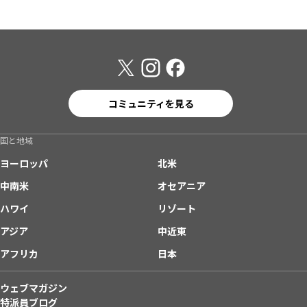
コミュニティを見る
国と地域
ヨーロッパ
北米
中南米
オセアニア
ハワイ
リゾート
アジア
中近東
アフリカ
日本
ウェブマガジン
特派員ブログ