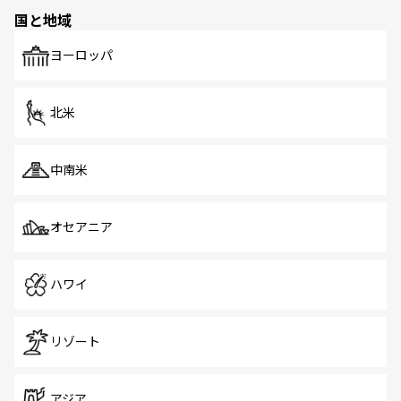
の多様性あふれるカラフルな町は、どこを歩いても新しい
国と地域
発見がある。さらに、治安のよさや充実した公共交通機関
も、旅行者にとっては魅力的なポイント。グルメも豊富
で、ホーカーズは地元の風情を楽しめる外せないスポット
ヨーロッパ
だ。訪れる人を飽きさせないシンガポールで、多様な魅力
を体感しよう。 なお、新着のシンガポール情報は
コンテン
ツ一覧
を参照してほしい。
北米
中南米
オセアニア
ハワイ
リゾート
アジア