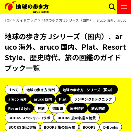
TOP
ガイドブック
地球の歩き方 Jシリーズ（国内）、aruco 海外、aruco 国
地球の歩き方 Jシリーズ（国内）、ar
uco 海外、aruco 国内、Plat、Resort
Style、歴史時代、旅の図鑑のガイド
ブック一覧
すべて
地球の歩き方 海外
地球の歩き方 Jシリーズ（国内）
aruco 海外
aruco 国内
Plat
ランキング&テクニック
Resort Style
島旅
御朱印
歴史時代
旅の図鑑
BOOKS スペシャルコラボ
BOOKS 旅の名言＆絶景
BOOKS 旅と健康
BOOKS 旅の読み物
BOOKS
D-Books