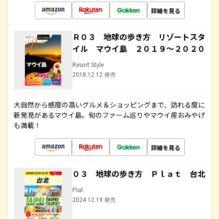
詳細を見る
Ｒ０３ 地球の歩き方 リゾートスタ
イル マウイ島 ２０１９～２０２０
Resort Style
2018.12.12 発売
大自然から感度の高いグルメ＆ショッピングまで、訪れる度に
新発見があるマウイ島。旬のファーム巡りやマウイ産おみやげ
も満載！
詳細を見る
０３ 地球の歩き方 Ｐｌａｔ 台北
Plat
2024.12.19 発売