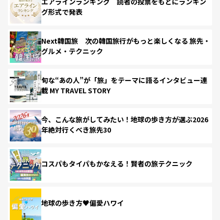
エアラインランキング 読者の投票をもとにランキン
グ形式で発表
Next韓国旅 次の韓国旅行がもっと楽しくなる 旅先・
グルメ・テクニック
旬な“あの人”が「旅」をテーマに語るインタビュー連
載 MY TRAVEL STORY
今、こんな旅がしてみたい！地球の歩き方が選ぶ2026
年絶対行くべき旅先30
コスパもタイパもかなえる！賢者の旅テクニック
地球の歩き方♥偏愛ハワイ