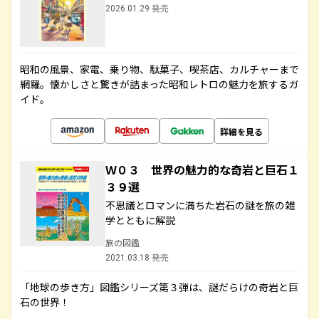
2026.01.29 発売
昭和の風景、家電、乗り物、駄菓子、喫茶店、カルチャーまで
網羅。懐かしさと驚きが詰まった昭和レトロの魅力を旅するガ
イド。
詳細を見る
Ｗ０３ 世界の魅力的な奇岩と巨石１
３９選
不思議とロマンに満ちた岩石の謎を旅の雑
学とともに解説
旅の図鑑
2021.03.18 発売
「地球の歩き方」図鑑シリーズ第３弾は、謎だらけの奇岩と巨
石の世界！