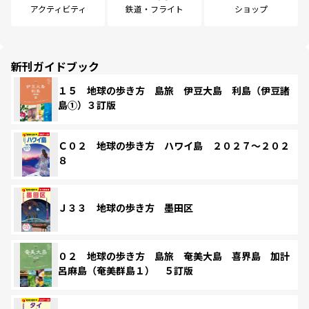
アクティビティ
鉄道・フライト
ショップ
新刊ガイドブック
１５ 地球の歩き方 島旅 伊豆大島 利島（伊豆諸
島①）３訂版
Ｃ０２ 地球の歩き方 ハワイ島 ２０２７～２０２
８
Ｊ３３ 地球の歩き方 墨田区
０２ 地球の歩き方 島旅 奄美大島 喜界島 加計
呂麻島（奄美群島１） ５訂版