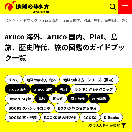
TOP
ガイドブック
aruco 海外、aruco 国内、Plat、島旅、歴史時代、
aruco 海外、aruco 国内、Plat、島
旅、歴史時代、旅の図鑑のガイドブッ
ク一覧
すべて
地球の歩き方 海外
地球の歩き方 Jシリーズ（国内）
aruco 海外
aruco 国内
Plat
ランキング&テクニック
Resort Style
島旅
御朱印
歴史時代
旅の図鑑
BOOKS スペシャルコラボ
BOOKS 旅の名言＆絶景
BOOKS 旅と健康
BOOKS 旅の読み物
BOOKS
D-Books
絞り込み条件を追加