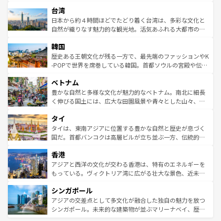
るだろう。車でのロードトリップや列車の旅も、アメリカ
文化や歴史が息づいている。「アロハスピリット」と呼ば
ストラリア東海岸北部に広がる大サンゴ礁地帯グレートバ
ならではの贅沢な旅のスタイルだ。 なお、新着のアメリカ
台湾
れるおもてなしの心で訪れる人々を迎えてくれるハワイの
リアリーフや大陸中央部にそびえるウルル（エアーズロッ
情報は
コンテンツ一覧
を参照してほしい。
人々、おいしいローカルフードやハワイアンミュージッ
ク）、タスマニアの美しい原生林やケアンズの熱帯雨林な
日本から約４時間ほどでたどり着く台湾は、多彩な文化と
ク、伝統的なフラダンスなど、すべてがハワイの魅力を彩
ど、見どころがたくさん。また、カフェやワイン、オージ
自然が織りなす魅力的な観光地。活気あふれる大都市の台
っている。訪れるたびに新しい発見と感動が待っているハ
ービーフなどの食文化も豊かで、美味しいものであふれて
北やノスタルジックな町並みが人気な九份（ジォウフェ
ワイを、存分に味わってほしい。 なお、新着のハワイ情報
韓国
いる。アクティビティも充実しており、サーフィンやダイ
ン）、静ひつな山岳地帯である台湾東部など、都市の喧騒
は
コンテンツ一覧
を参照してほしい。
ビング、ハイキングなど、アウトドア好きにはたまらな
と山間の静けさが共存しており、訪れる人に新しい発見と
歴史ある王朝文化が残る一方で、最先端のファッションやK
い。オーストラリアの多彩な魅力を存分に味わいつくそ
驚きをもたらしてくれる。また、奥深い台湾の食文化も魅
-POPで世界を席巻している韓国。首都ソウルの宮殿や伝統
う。 なお、新着のオーストラリア情報は
コンテンツ一覧
を
力で、夜市などの屋台グルメから高級料理、ヘルシーで美
家屋が並ぶエリアでは韓国の歴史と文化に浸ることがで
参照してほしい。
ベトナム
容にもいいと評判のスイーツなど、バラエティ豊かな料理
き、地方に足を延ばせば四季折々の自然美を楽しむことが
が味わえる。 なお、新着の台湾情報は
コンテンツ一覧
を参
できる。そして、キムチや焼肉、絶品のストリートフード
豊かな自然と多様な文化が魅力的なベトナム。南北に細長
照してほしい。
まで、さまざまな韓国料理が待っている。夜には、韓国な
く伸びる国土には、広大な田園風景や青々とした山々、世
らではのナイトライフも堪能できる。あたたかいホスピタ
界遺産に登録された壮大な自然景観が点在し、都市部では
タイ
リティに包まれながら、韓国の多彩な魅力を心ゆくまで味
急速な発展と共に伝統が息づく。ハノイの古い町並みやホ
わってみてほしい。 なお、新着の韓国情報は
コンテンツ一
ーチミン市のフランス統治時代の建物も、独特の雰囲気を
タイは、東南アジアに位置する豊かな自然と歴史が息づく
覧
を参照してほしい。
醸し出している。また、バラエティの豊かさとおいしさで
国だ。首都バンコクは高層ビルが立ち並ぶ一方、伝統的な
世界中の食通を魅了してやまないベトナム料理も魅力のひ
寺院や市場がいたるところに点在し、古きよき文化と現代
香港
とつ。フォーやバインミー、ベトナムコーヒーなどは、ぜ
の活気が交差している。北部ではチェンマイなどの山岳地
ひ現地で味わいたい。どの地域を訪れてもあたたかい人々
帯で自然と触れ合い、南部ではプーケットやクラビの美し
アジアと西洋の文化が交わる香港は、特有のエネルギーを
が旅行者を迎えてくれるので、きっと忘れられない旅にな
いビーチでリゾート気分を楽しむことができる。タイ料理
もっている。ヴィクトリア湾に広がる壮大な景色、近未来
るはずだ。 なお、新着のベトナム情報は
コンテンツ一覧
を
は世界的に有名で、屋台から高級レストランまで味覚を刺
的なアートスポット、そして歴史と現代が融合した町並
参照してほしい。
シンガポール
激する。気候は一年中温暖で、どの季節にも異なる楽しみ
み、どこを訪れても感動するはず。観光スポットが密集し
が待っている。親しみやすいタイの人々、仏教を中心とし
ており、効率よく見どころを回れるのも魅力。息をのむよ
アジアの交差点として多文化が融合した独自の魅力を放つ
た文化、そして多様な観光資源が、訪れる旅人を魅了し続
うな絶景から文化的な体験まで、香港を存分に楽しみ尽く
シンガポール。未来的な建築物が並ぶマリーナベイ、歴史
ける。 なお、新着のタイ情報は
コンテンツ一覧
を参照して
そう。 なお、新着の香港情報は
コンテンツ一覧
を参照して
と伝統を感じられるエスニックタウン、多数の緑豊かな公