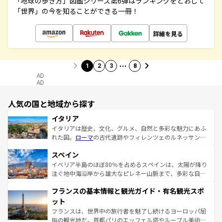
「地球の歩き方」図鑑シリーズ第6弾はランキングをとおして
「世界」の今を知ることができる一冊！
詳細を見る
…
1
2
3
8
AD
AD
人気の国と地域から探す
イタリア
イタリアは歴史、文化、グルメ、自然と多彩な魅力にあふ
れた国。
ローマ
の古代遺跡やフィレンツェのルネッサンス
美術、ヴェネツィアの運河など、歴史あるスポットはもち
スペイン
ろん、トスカーナの美しい田園風景やアマルフィ海岸の絶
景など、自然景観も見逃せない。観光の合間には、本場の
イベリア半島のほぼ80％を占めるスペインは、太陽が降り
ピザやパスタなど、絶品のイタリア料理を堪能することも
注ぐ地中海沿岸から雄大なピレネー山脈まで、多彩な自然
できる。朝目覚めてから夜眠るまで、すべての瞬間を楽し
と文化が詰まったヨーロッパ屈指の旅行先だ。多様な地域
フランスの基本情報と観光ガイド・有名観光スポ
ませてくれるイタリアで、忘れられない旅をしてみよう！
文化が根付くこの国では、情熱的なフラメンコ、熱気あふ
なお、新着のイタリア情報は
コンテンツ一覧
を参照してほ
れる闘牛、そして美味しいタパスが生活の一部となってい
ット
しい。
る。首都マドリードの洗練された雰囲気や、バルセロナの
フランスは、世界中の旅行者を魅了し続けるヨーロッパ屈
アートに溢れた街角から、地方では古代ローマ遺跡や中世
指の観光地だ。首都パリのエッフェル塔やルーブル美術館