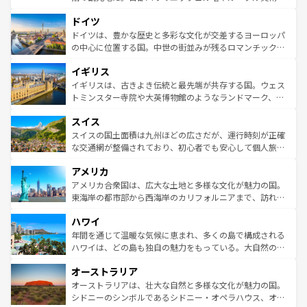
の城塞都市、穏やかなビーチリゾートまで多彩な表情を見
といった象徴的なスポットから、田舎町の古風な美しさま
せる。地方によって風土や気候が異なるスペインはその個
ドイツ
で、幅広い魅力が詰まっている。華麗な宮殿、歴史的な大
性で訪れる人を魅了する。 なお、新着のスペイン情報は
コ
聖堂、美しいビーチ、そして豊かな自然が、訪れる者を心
ドイツは、豊かな歴史と多彩な文化が交差するヨーロッパ
ンテンツ一覧
を参照してほしい。
から魅了する。また、フランスは美食の国としても知ら
の中心に位置する国。中世の街並みが残るロマンチック街
れ、フランス料理はユネスコ無形文化遺産にも登録されて
道から、未来を先取りするようなモダンな都市まで多様な
イギリス
いる。シャンパンの発祥地であるランス、プロヴァンスの
顔を持つこの国は、どこを歩いても飽きることがない。ベ
香り高いラベンダー畑など、多彩な楽しみ方が可能だ。さ
ルリンの文化的活気、バイエルン州のアルプスの絶景、そ
イギリスは、古きよき伝統と最先端が共存する国。ウェス
らに、パリ以外の地域にも魅力が溢れており、どの街角に
してライン川沿いのワイン畑といった風景は必見。ビール
トミンスター寺院や大英博物館のようなランドマーク、歴
も豊かな歴史と文化が息づいている。パリ以外の個性あふ
とソーセージを味わいながら地元の人と過ごす楽しい時間
史ある大学都市、美しい丘陵地帯や牧歌的な風景など、エ
れる地方に足を運ぶとそれぞれで全く異なる文化を体験で
スイス
は、お酒好きな人にはぜひ体験してほしい。 なお、新着の
リアごとに異なる魅力がある。また、優雅なアフタヌーン
きるだろう。 なお、新着のフランス情報は
コンテンツ一覧
ドイツ情報は
コンテンツ一覧
を参照してほしい。
ティー、ビール好きにはたまらない英国パブ、サッカー観
スイスの国土面積は九州ほどの広さだが、運行時刻が正確
を参照してほしい。
戦など、本場だからこそできる体験も豊富。イギリスを旅
な交通網が整備されており、初心者でも安心して個人旅行
して楽しみつくそう。 なお、新着のイギリス情報は
コンテ
を楽しめる。日本同様に時刻表どおりの旅が可能だ。中世
アメリカ
ンツ一覧
を参照してほしい。
の建物がそのまま残る町や、スイスならではのユニークな
博物館もあり、アルプス観光だけでなく町歩きも満喫する
アメリカ合衆国は、広大な土地と多様な文化が魅力の国。
ことができる。国民の所得が高いため物価も高いが、旅行
東海岸の都市部から西海岸のカリフォルニアまで、訪れる
者向けの交通パス提供のサービスもあり、うまく活用すれ
場所ごとに異なる風景と体験が待っている。ニューヨーク
ハワイ
ば市内交通費無料で観光を楽しむこともできる。 なお、新
のような巨大都市は、観光、ショッピング、エンターテイ
着のスイス情報は
コンテンツ一覧
を参照してほしい。
ンメントが詰まった刺激的なスポットだ。一方、アメリカ
年間を通じて温暖な気候に恵まれ、多くの島で構成される
西部には大自然が広がり、グランドキャニオンやイエロー
ハワイは、どの島も独自の魅力をもっている。大自然の神
ストーン国立公園といった絶景が堪能できる。さらに、南
秘を感じたいなら、火山が生み出した壮大な景観を誇るハ
オーストラリア
部のニューオーリンズでは、音楽と美食が融合した独特の
ワイ島は見逃せない。また、定番の観光地といえばオアフ
文化が魅力。旅行者はアメリカの各地域で異なる魅力を楽
島だが、静かな自然を求めるならマウイ島やカウアイ島が
オーストラリアは、壮大な自然と多様な文化が魅力の国。
しみながら、その多様性と豊かな歴史を感じることができ
おすすめ。エメラルドグリーンに輝く海をはじめ、豊かな
シドニーのシンボルであるシドニー・オペラハウス、オー