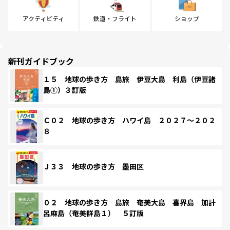
アクティビティ
鉄道・フライト
ショップ
新刊ガイドブック
１５ 地球の歩き方 島旅 伊豆大島 利島（伊豆諸
島①）３訂版
Ｃ０２ 地球の歩き方 ハワイ島 ２０２７～２０２
８
Ｊ３３ 地球の歩き方 墨田区
０２ 地球の歩き方 島旅 奄美大島 喜界島 加計
呂麻島（奄美群島１） ５訂版