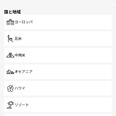
ほしい。
ほしい。
園や自然保護区など、自然が調和した近代的な景観と文化
の多様性あふれるカラフルな町は、どこを歩いても新しい
国と地域
発見がある。さらに、治安のよさや充実した公共交通機関
も、旅行者にとっては魅力的なポイント。グルメも豊富
で、ホーカーズは地元の風情を楽しめる外せないスポット
ヨーロッパ
だ。訪れる人を飽きさせないシンガポールで、多様な魅力
を体感しよう。 なお、新着のシンガポール情報は
コンテン
ツ一覧
を参照してほしい。
北米
中南米
オセアニア
ハワイ
リゾート