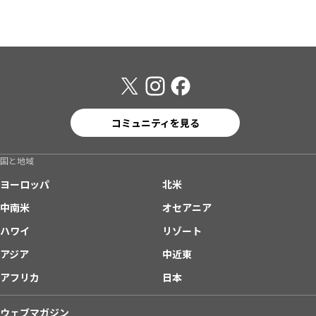
コミュニティを見る
国と地域
ヨーロッパ
北米
中南米
オセアニア
ハワイ
リゾート
アジア
中近東
アフリカ
日本
ウェブマガジン