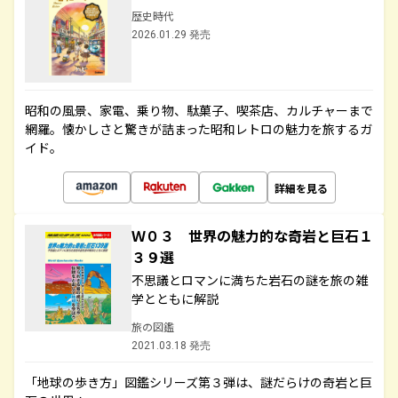
歴史時代
2026.01.29 発売
昭和の風景、家電、乗り物、駄菓子、喫茶店、カルチャーまで
網羅。懐かしさと驚きが詰まった昭和レトロの魅力を旅するガ
イド。
詳細を見る
Ｗ０３ 世界の魅力的な奇岩と巨石１
３９選
不思議とロマンに満ちた岩石の謎を旅の雑
学とともに解説
旅の図鑑
2021.03.18 発売
「地球の歩き方」図鑑シリーズ第３弾は、謎だらけの奇岩と巨