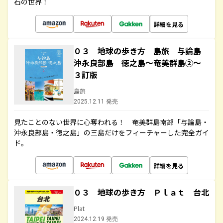
石の世界！
詳細を見る
０３ 地球の歩き方 島旅 与論島
沖永良部島 徳之島～奄美群島②～
３訂版
島旅
2025.12.11 発売
見たことのない世界に心奪われる！ 奄美群島南部「与論島・
沖永良部島・徳之島」の三島だけをフィーチャーした完全ガイ
ド。
詳細を見る
０３ 地球の歩き方 Ｐｌａｔ 台北
Plat
2024.12.19 発売