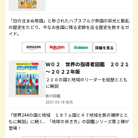
「日の沈まぬ帝国」と称されたハプスブルク帝国の栄光と動乱
の歴史をたどり、今なお各国に残る史跡を巡る歴史を旅するガ
イド。
詳細を見る
Ｗ０２ 世界の指導者図鑑 ２０２１
～２０２２年版
２０８の国と地域のリーダーを経歴ととも
に解説
旅の図鑑
2021.03.18 発売
『世界244の国と地域 １９７ヵ国と４７地域を旅の雑学とと
もに解説』に続く、「地球の歩き方」の図鑑シリーズ第２弾が
登場！