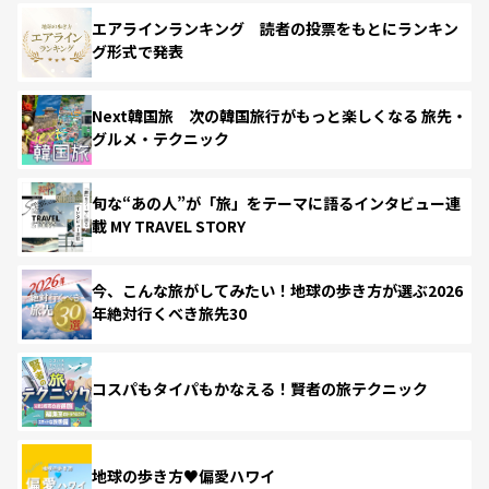
エアラインランキング 読者の投票をもとにランキン
グ形式で発表
Next韓国旅 次の韓国旅行がもっと楽しくなる 旅先・
グルメ・テクニック
旬な“あの人”が「旅」をテーマに語るインタビュー連
載 MY TRAVEL STORY
今、こんな旅がしてみたい！地球の歩き方が選ぶ2026
年絶対行くべき旅先30
コスパもタイパもかなえる！賢者の旅テクニック
地球の歩き方♥偏愛ハワイ