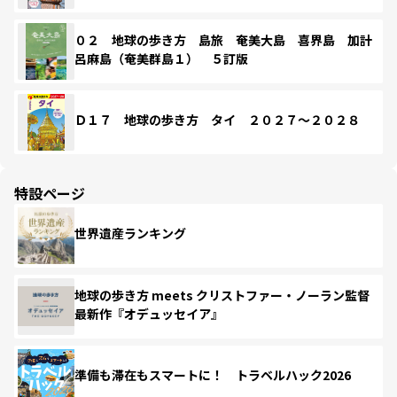
０２ 地球の歩き方 島旅 奄美大島 喜界島 加計
呂麻島（奄美群島１） ５訂版
Ｄ１７ 地球の歩き方 タイ ２０２７～２０２８
特設ページ
世界遺産ランキング
地球の歩き方 meets クリストファー・ノーラン監督
最新作『オデュッセイア』
準備も滞在もスマートに！ トラベルハック2026