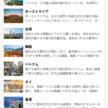
西部には大自然が広がり、グランドキャニオンやイエロー
ハワイは、どの島も独自の魅力をもっている。大自然の神
ストーン国立公園といった絶景が堪能できる。さらに、南
秘を感じたいなら、火山が生み出した壮大な景観を誇るハ
オーストラリア
部のニューオーリンズでは、音楽と美食が融合した独特の
ワイ島は見逃せない。また、定番の観光地といえばオアフ
文化が魅力。旅行者はアメリカの各地域で異なる魅力を楽
島だが、静かな自然を求めるならマウイ島やカウアイ島が
オーストラリアは、壮大な自然と多様な文化が魅力の国。
しみながら、その多様性と豊かな歴史を感じることができ
おすすめ。エメラルドグリーンに輝く海をはじめ、豊かな
シドニーのシンボルであるシドニー・オペラハウス、オー
るだろう。車でのロードトリップや列車の旅も、アメリカ
文化や歴史が息づいている。「アロハスピリット」と呼ば
ストラリア東海岸北部に広がる大サンゴ礁地帯グレートバ
ならではの贅沢な旅のスタイルだ。 なお、新着のアメリカ
台湾
れるおもてなしの心で訪れる人々を迎えてくれるハワイの
リアリーフや大陸中央部にそびえるウルル（エアーズロッ
情報は
コンテンツ一覧
を参照してほしい。
人々、おいしいローカルフードやハワイアンミュージッ
ク）、タスマニアの美しい原生林やケアンズの熱帯雨林な
日本から約４時間ほどでたどり着く台湾は、多彩な文化と
ク、伝統的なフラダンスなど、すべてがハワイの魅力を彩
ど、見どころがたくさん。また、カフェやワイン、オージ
自然が織りなす魅力的な観光地。活気あふれる大都市の台
っている。訪れるたびに新しい発見と感動が待っているハ
ービーフなどの食文化も豊かで、美味しいものであふれて
北やノスタルジックな町並みが人気な九份（ジォウフェ
ワイを、存分に味わってほしい。 なお、新着のハワイ情報
韓国
いる。アクティビティも充実しており、サーフィンやダイ
ン）、静ひつな山岳地帯である台湾東部など、都市の喧騒
は
コンテンツ一覧
を参照してほしい。
ビング、ハイキングなど、アウトドア好きにはたまらな
と山間の静けさが共存しており、訪れる人に新しい発見と
歴史ある王朝文化が残る一方で、最先端のファッションやK
い。オーストラリアの多彩な魅力を存分に味わいつくそ
驚きをもたらしてくれる。また、奥深い台湾の食文化も魅
-POPで世界を席巻している韓国。首都ソウルの宮殿や伝統
う。 なお、新着のオーストラリア情報は
コンテンツ一覧
を
力で、夜市などの屋台グルメから高級料理、ヘルシーで美
家屋が並ぶエリアでは韓国の歴史と文化に浸ることがで
参照してほしい。
ベトナム
容にもいいと評判のスイーツなど、バラエティ豊かな料理
き、地方に足を延ばせば四季折々の自然美を楽しむことが
が味わえる。 なお、新着の台湾情報は
コンテンツ一覧
を参
できる。そして、キムチや焼肉、絶品のストリートフード
豊かな自然と多様な文化が魅力的なベトナム。南北に細長
照してほしい。
まで、さまざまな韓国料理が待っている。夜には、韓国な
く伸びる国土には、広大な田園風景や青々とした山々、世
らではのナイトライフも堪能できる。あたたかいホスピタ
界遺産に登録された壮大な自然景観が点在し、都市部では
タイ
リティに包まれながら、韓国の多彩な魅力を心ゆくまで味
急速な発展と共に伝統が息づく。ハノイの古い町並みやホ
わってみてほしい。 なお、新着の韓国情報は
コンテンツ一
ーチミン市のフランス統治時代の建物も、独特の雰囲気を
タイは、東南アジアに位置する豊かな自然と歴史が息づく
覧
を参照してほしい。
醸し出している。また、バラエティの豊かさとおいしさで
国だ。首都バンコクは高層ビルが立ち並ぶ一方、伝統的な
世界中の食通を魅了してやまないベトナム料理も魅力のひ
寺院や市場がいたるところに点在し、古きよき文化と現代
香港
とつ。フォーやバインミー、ベトナムコーヒーなどは、ぜ
の活気が交差している。北部ではチェンマイなどの山岳地
ひ現地で味わいたい。どの地域を訪れてもあたたかい人々
帯で自然と触れ合い、南部ではプーケットやクラビの美し
アジアと西洋の文化が交わる香港は、特有のエネルギーを
が旅行者を迎えてくれるので、きっと忘れられない旅にな