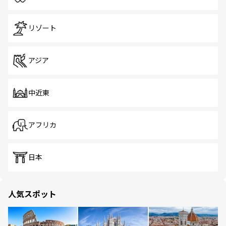
リゾート
アジア
中近東
アフリカ
日本
人気スポット