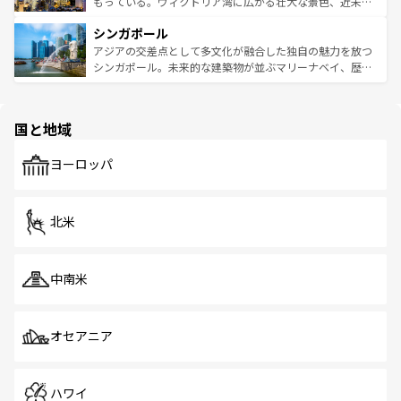
いビーチでリゾート気分を楽しむことができる。タイ料理
もっている。ヴィクトリア湾に広がる壮大な景色、近未来
るはずだ。 なお、新着のベトナム情報は
コンテンツ一覧
を
は世界的に有名で、屋台から高級レストランまで味覚を刺
的なアートスポット、そして歴史と現代が融合した町並
参照してほしい。
シンガポール
激する。気候は一年中温暖で、どの季節にも異なる楽しみ
み、どこを訪れても感動するはず。観光スポットが密集し
が待っている。親しみやすいタイの人々、仏教を中心とし
ており、効率よく見どころを回れるのも魅力。息をのむよ
アジアの交差点として多文化が融合した独自の魅力を放つ
た文化、そして多様な観光資源が、訪れる旅人を魅了し続
うな絶景から文化的な体験まで、香港を存分に楽しみ尽く
シンガポール。未来的な建築物が並ぶマリーナベイ、歴史
ける。 なお、新着のタイ情報は
コンテンツ一覧
を参照して
そう。 なお、新着の香港情報は
コンテンツ一覧
を参照して
と伝統を感じられるエスニックタウン、多数の緑豊かな公
ほしい。
ほしい。
園や自然保護区など、自然が調和した近代的な景観と文化
の多様性あふれるカラフルな町は、どこを歩いても新しい
国と地域
発見がある。さらに、治安のよさや充実した公共交通機関
も、旅行者にとっては魅力的なポイント。グルメも豊富
で、ホーカーズは地元の風情を楽しめる外せないスポット
ヨーロッパ
だ。訪れる人を飽きさせないシンガポールで、多様な魅力
を体感しよう。 なお、新着のシンガポール情報は
コンテン
ツ一覧
を参照してほしい。
北米
中南米
オセアニア
ハワイ