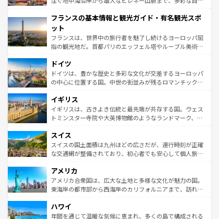
注ぐ地中海沿岸から雄大なピレネー山脈まで、多彩な自然
できる。朝目覚めてから夜眠るまで、すべての瞬間を楽し
と文化が詰まったヨーロッパ屈指の旅行先だ。多様な地域
フランスの基本情報と観光ガイド・有名観光スポ
ませてくれるイタリアで、忘れられない旅をしてみよう！
文化が根付くこの国では、情熱的なフラメンコ、熱気あふ
なお、新着のイタリア情報は
コンテンツ一覧
を参照してほ
れる闘牛、そして美味しいタパスが生活の一部となってい
ット
しい。
る。首都マドリードの洗練された雰囲気や、バルセロナの
フランスは、世界中の旅行者を魅了し続けるヨーロッパ屈
アートに溢れた街角から、地方では古代ローマ遺跡や中世
指の観光地だ。首都パリのエッフェル塔やルーブル美術館
の城塞都市、穏やかなビーチリゾートまで多彩な表情を見
といった象徴的なスポットから、田舎町の古風な美しさま
せる。地方によって風土や気候が異なるスペインはその個
ドイツ
で、幅広い魅力が詰まっている。華麗な宮殿、歴史的な大
性で訪れる人を魅了する。 なお、新着のスペイン情報は
コ
聖堂、美しいビーチ、そして豊かな自然が、訪れる者を心
ドイツは、豊かな歴史と多彩な文化が交差するヨーロッパ
ンテンツ一覧
を参照してほしい。
から魅了する。また、フランスは美食の国としても知ら
の中心に位置する国。中世の街並みが残るロマンチック街
れ、フランス料理はユネスコ無形文化遺産にも登録されて
道から、未来を先取りするようなモダンな都市まで多様な
イギリス
いる。シャンパンの発祥地であるランス、プロヴァンスの
顔を持つこの国は、どこを歩いても飽きることがない。ベ
香り高いラベンダー畑など、多彩な楽しみ方が可能だ。さ
ルリンの文化的活気、バイエルン州のアルプスの絶景、そ
イギリスは、古きよき伝統と最先端が共存する国。ウェス
らに、パリ以外の地域にも魅力が溢れており、どの街角に
してライン川沿いのワイン畑といった風景は必見。ビール
トミンスター寺院や大英博物館のようなランドマーク、歴
も豊かな歴史と文化が息づいている。パリ以外の個性あふ
とソーセージを味わいながら地元の人と過ごす楽しい時間
史ある大学都市、美しい丘陵地帯や牧歌的な風景など、エ
れる地方に足を運ぶとそれぞれで全く異なる文化を体験で
スイス
は、お酒好きな人にはぜひ体験してほしい。 なお、新着の
リアごとに異なる魅力がある。また、優雅なアフタヌーン
きるだろう。 なお、新着のフランス情報は
コンテンツ一覧
ドイツ情報は
コンテンツ一覧
を参照してほしい。
ティー、ビール好きにはたまらない英国パブ、サッカー観
スイスの国土面積は九州ほどの広さだが、運行時刻が正確
を参照してほしい。
戦など、本場だからこそできる体験も豊富。イギリスを旅
な交通網が整備されており、初心者でも安心して個人旅行
して楽しみつくそう。 なお、新着のイギリス情報は
コンテ
を楽しめる。日本同様に時刻表どおりの旅が可能だ。中世
アメリカ
ンツ一覧
を参照してほしい。
の建物がそのまま残る町や、スイスならではのユニークな
博物館もあり、アルプス観光だけでなく町歩きも満喫する
アメリカ合衆国は、広大な土地と多様な文化が魅力の国。
ことができる。国民の所得が高いため物価も高いが、旅行
東海岸の都市部から西海岸のカリフォルニアまで、訪れる
者向けの交通パス提供のサービスもあり、うまく活用すれ
場所ごとに異なる風景と体験が待っている。ニューヨーク
ハワイ
ば市内交通費無料で観光を楽しむこともできる。 なお、新
のような巨大都市は、観光、ショッピング、エンターテイ
着のスイス情報は
コンテンツ一覧
を参照してほしい。
ンメントが詰まった刺激的なスポットだ。一方、アメリカ
年間を通じて温暖な気候に恵まれ、多くの島で構成される