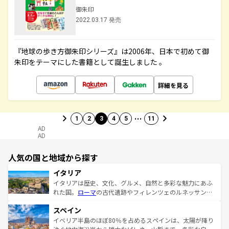
御朱印
2022.03.17 発売
『地球の歩き方御朱印シリーズ』は2006年、日本で初めて御
朱印をテーマにした書籍として誕生しました 。
詳細を見る
…
1
2
3
4
5
11
AD
AD
人気の国と地域から探す
イタリア
イタリアは歴史、文化、グルメ、自然と多彩な魅力にあふ
れた国。
ローマ
の古代遺跡やフィレンツェのルネッサンス
美術、ヴェネツィアの運河など、歴史あるスポットはもち
スペイン
ろん、トスカーナの美しい田園風景やアマルフィ海岸の絶
景など、自然景観も見逃せない。観光の合間には、本場の
イベリア半島のほぼ80％を占めるスペインは、太陽が降り
ピザやパスタなど、絶品のイタリア料理を堪能することも