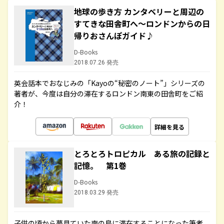
地球の歩き方 カンタベリーと周辺の
すてきな田舎町へ～ロンドンからの日
帰りおさんぽガイド♪
D-Books
2018.07.26 発売
英会話本でおなじみの「Kayoの“秘密のノート”」シリーズの
著者が、今度は自分の滞在するロンドン南東の田舎町をご紹
介！
詳細を見る
とろとろトロピカル ある旅の記録と
記憶。 第1巻
D-Books
2018.03.29 発売
子供の頃から夢見ていた南の島に滞在することになった筆者