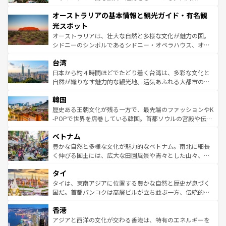
ストーン国立公園といった絶景が堪能できる。さらに、南
秘を感じたいなら、火山が生み出した壮大な景観を誇るハ
オーストラリアの基本情報と観光ガイド・有名観
部のニューオーリンズでは、音楽と美食が融合した独特の
ワイ島は見逃せない。また、定番の観光地といえばオアフ
文化が魅力。旅行者はアメリカの各地域で異なる魅力を楽
島だが、静かな自然を求めるならマウイ島やカウアイ島が
光スポット
しみながら、その多様性と豊かな歴史を感じることができ
おすすめ。エメラルドグリーンに輝く海をはじめ、豊かな
オーストラリアは、壮大な自然と多様な文化が魅力の国。
るだろう。車でのロードトリップや列車の旅も、アメリカ
文化や歴史が息づいている。「アロハスピリット」と呼ば
シドニーのシンボルであるシドニー・オペラハウス、オー
ならではの贅沢な旅のスタイルだ。 なお、新着のアメリカ
れるおもてなしの心で訪れる人々を迎えてくれるハワイの
ストラリア東海岸北部に広がる大サンゴ礁地帯グレートバ
情報は
コンテンツ一覧
を参照してほしい。
人々、おいしいローカルフードやハワイアンミュージッ
台湾
リアリーフや大陸中央部にそびえるウルル（エアーズロッ
ク、伝統的なフラダンスなど、すべてがハワイの魅力を彩
ク）、タスマニアの美しい原生林やケアンズの熱帯雨林な
日本から約４時間ほどでたどり着く台湾は、多彩な文化と
っている。訪れるたびに新しい発見と感動が待っているハ
ど、見どころがたくさん。また、カフェやワイン、オージ
自然が織りなす魅力的な観光地。活気あふれる大都市の台
ワイを、存分に味わってほしい。 なお、新着のハワイ情報
ービーフなどの食文化も豊かで、美味しいものであふれて
北やノスタルジックな町並みが人気な九份（ジォウフェ
は
コンテンツ一覧
を参照してほしい。
韓国
いる。アクティビティも充実しており、サーフィンやダイ
ン）、静ひつな山岳地帯である台湾東部など、都市の喧騒
ビング、ハイキングなど、アウトドア好きにはたまらな
と山間の静けさが共存しており、訪れる人に新しい発見と
歴史ある王朝文化が残る一方で、最先端のファッションやK
い。オーストラリアの多彩な魅力を存分に味わいつくそ
驚きをもたらしてくれる。また、奥深い台湾の食文化も魅
-POPで世界を席巻している韓国。首都ソウルの宮殿や伝統
う。 なお、新着のオーストラリア情報は
コンテンツ一覧
を
力で、夜市などの屋台グルメから高級料理、ヘルシーで美
家屋が並ぶエリアでは韓国の歴史と文化に浸ることがで
参照してほしい。
ベトナム
容にもいいと評判のスイーツなど、バラエティ豊かな料理
き、地方に足を延ばせば四季折々の自然美を楽しむことが
が味わえる。 なお、新着の台湾情報は
コンテンツ一覧
を参
できる。そして、キムチや焼肉、絶品のストリートフード
豊かな自然と多様な文化が魅力的なベトナム。南北に細長
照してほしい。
まで、さまざまな韓国料理が待っている。夜には、韓国な
く伸びる国土には、広大な田園風景や青々とした山々、世
らではのナイトライフも堪能できる。あたたかいホスピタ
界遺産に登録された壮大な自然景観が点在し、都市部では
タイ
リティに包まれながら、韓国の多彩な魅力を心ゆくまで味
急速な発展と共に伝統が息づく。ハノイの古い町並みやホ
わってみてほしい。 なお、新着の韓国情報は
コンテンツ一
ーチミン市のフランス統治時代の建物も、独特の雰囲気を
タイは、東南アジアに位置する豊かな自然と歴史が息づく
覧
を参照してほしい。
醸し出している。また、バラエティの豊かさとおいしさで
国だ。首都バンコクは高層ビルが立ち並ぶ一方、伝統的な
世界中の食通を魅了してやまないベトナム料理も魅力のひ
寺院や市場がいたるところに点在し、古きよき文化と現代
香港
とつ。フォーやバインミー、ベトナムコーヒーなどは、ぜ
の活気が交差している。北部ではチェンマイなどの山岳地
ひ現地で味わいたい。どの地域を訪れてもあたたかい人々
帯で自然と触れ合い、南部ではプーケットやクラビの美し
アジアと西洋の文化が交わる香港は、特有のエネルギーを