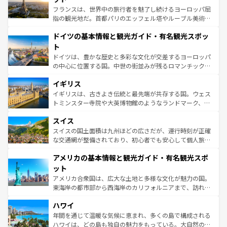
る。首都マドリードの洗練された雰囲気や、バルセロナの
フランスは、世界中の旅行者を魅了し続けるヨーロッパ屈
アートに溢れた街角から、地方では古代ローマ遺跡や中世
指の観光地だ。首都パリのエッフェル塔やルーブル美術館
の城塞都市、穏やかなビーチリゾートまで多彩な表情を見
といった象徴的なスポットから、田舎町の古風な美しさま
せる。地方によって風土や気候が異なるスペインはその個
ドイツの基本情報と観光ガイド・有名観光スポッ
で、幅広い魅力が詰まっている。華麗な宮殿、歴史的な大
性で訪れる人を魅了する。 なお、新着のスペイン情報は
コ
聖堂、美しいビーチ、そして豊かな自然が、訪れる者を心
ト
ンテンツ一覧
を参照してほしい。
から魅了する。また、フランスは美食の国としても知ら
ドイツは、豊かな歴史と多彩な文化が交差するヨーロッパ
れ、フランス料理はユネスコ無形文化遺産にも登録されて
の中心に位置する国。中世の街並みが残るロマンチック街
いる。シャンパンの発祥地であるランス、プロヴァンスの
道から、未来を先取りするようなモダンな都市まで多様な
香り高いラベンダー畑など、多彩な楽しみ方が可能だ。さ
イギリス
顔を持つこの国は、どこを歩いても飽きることがない。ベ
らに、パリ以外の地域にも魅力が溢れており、どの街角に
ルリンの文化的活気、バイエルン州のアルプスの絶景、そ
イギリスは、古きよき伝統と最先端が共存する国。ウェス
も豊かな歴史と文化が息づいている。パリ以外の個性あふ
してライン川沿いのワイン畑といった風景は必見。ビール
トミンスター寺院や大英博物館のようなランドマーク、歴
れる地方に足を運ぶとそれぞれで全く異なる文化を体験で
とソーセージを味わいながら地元の人と過ごす楽しい時間
史ある大学都市、美しい丘陵地帯や牧歌的な風景など、エ
きるだろう。 なお、新着のフランス情報は
コンテンツ一覧
スイス
は、お酒好きな人にはぜひ体験してほしい。 なお、新着の
リアごとに異なる魅力がある。また、優雅なアフタヌーン
を参照してほしい。
ドイツ情報は
コンテンツ一覧
を参照してほしい。
ティー、ビール好きにはたまらない英国パブ、サッカー観
スイスの国土面積は九州ほどの広さだが、運行時刻が正確
戦など、本場だからこそできる体験も豊富。イギリスを旅
な交通網が整備されており、初心者でも安心して個人旅行
して楽しみつくそう。 なお、新着のイギリス情報は
コンテ
を楽しめる。日本同様に時刻表どおりの旅が可能だ。中世
アメリカの基本情報と観光ガイド・有名観光スポ
ンツ一覧
を参照してほしい。
の建物がそのまま残る町や、スイスならではのユニークな
博物館もあり、アルプス観光だけでなく町歩きも満喫する
ット
ことができる。国民の所得が高いため物価も高いが、旅行
アメリカ合衆国は、広大な土地と多様な文化が魅力の国。
者向けの交通パス提供のサービスもあり、うまく活用すれ
東海岸の都市部から西海岸のカリフォルニアまで、訪れる
ば市内交通費無料で観光を楽しむこともできる。 なお、新
場所ごとに異なる風景と体験が待っている。ニューヨーク
着のスイス情報は
コンテンツ一覧
を参照してほしい。
ハワイ
のような巨大都市は、観光、ショッピング、エンターテイ
ンメントが詰まった刺激的なスポットだ。一方、アメリカ
年間を通じて温暖な気候に恵まれ、多くの島で構成される
西部には大自然が広がり、グランドキャニオンやイエロー
ハワイは、どの島も独自の魅力をもっている。大自然の神