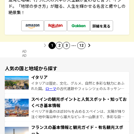
ド。「地球の歩き方」が贈る、人生を輝かせる名言と癒やしの
絶景集！
詳細を見る
…
1
2
3
12
AD
AD
人気の国と地域から探す
イタリア
イタリアは歴史、文化、グルメ、自然と多彩な魅力にあふ
れた国。
ローマ
の古代遺跡やフィレンツェのルネッサンス
美術、ヴェネツィアの運河など、歴史あるスポットはもち
スペインの観光ポイントと人気スポット・知ってお
ろん、トスカーナの美しい田園風景やアマルフィ海岸の絶
景など、自然景観も見逃せない。観光の合間には、本場の
くべき基本情報
ピザやパスタなど、絶品のイタリア料理を堪能することも
イベリア半島のほぼ80％を占めるスペインは、太陽が降り
できる。朝目覚めてから夜眠るまで、すべての瞬間を楽し
注ぐ地中海沿岸から雄大なピレネー山脈まで、多彩な自然
ませてくれるイタリアで、忘れられない旅をしてみよう！
と文化が詰まったヨーロッパ屈指の旅行先だ。多様な地域
なお、新着のイタリア情報は
コンテンツ一覧
を参照してほ
フランスの基本情報と観光ガイド・有名観光スポ
文化が根付くこの国では、情熱的なフラメンコ、熱気あふ
しい。
れる闘牛、そして美味しいタパスが生活の一部となってい
ット