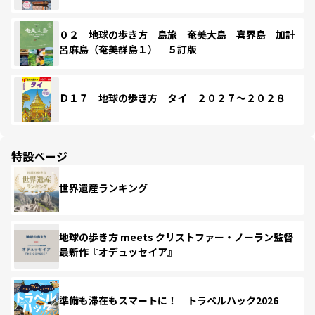
０２ 地球の歩き方 島旅 奄美大島 喜界島 加計
呂麻島（奄美群島１） ５訂版
Ｄ１７ 地球の歩き方 タイ ２０２７～２０２８
特設ページ
世界遺産ランキング
地球の歩き方 meets クリストファー・ノーラン監督
最新作『オデュッセイア』
準備も滞在もスマートに！ トラベルハック2026