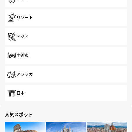
リゾート
アジア
中近東
アフリカ
日本
人気スポット