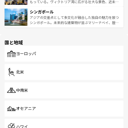
が旅行者を迎えてくれるので、きっと忘れられない旅にな
いビーチでリゾート気分を楽しむことができる。タイ料理
もっている。ヴィクトリア湾に広がる壮大な景色、近未来
るはずだ。 なお、新着のベトナム情報は
コンテンツ一覧
を
は世界的に有名で、屋台から高級レストランまで味覚を刺
的なアートスポット、そして歴史と現代が融合した町並
参照してほしい。
シンガポール
激する。気候は一年中温暖で、どの季節にも異なる楽しみ
み、どこを訪れても感動するはず。観光スポットが密集し
が待っている。親しみやすいタイの人々、仏教を中心とし
ており、効率よく見どころを回れるのも魅力。息をのむよ
アジアの交差点として多文化が融合した独自の魅力を放つ
た文化、そして多様な観光資源が、訪れる旅人を魅了し続
うな絶景から文化的な体験まで、香港を存分に楽しみ尽く
シンガポール。未来的な建築物が並ぶマリーナベイ、歴史
ける。 なお、新着のタイ情報は
コンテンツ一覧
を参照して
そう。 なお、新着の香港情報は
コンテンツ一覧
を参照して
と伝統を感じられるエスニックタウン、多数の緑豊かな公
ほしい。
ほしい。
園や自然保護区など、自然が調和した近代的な景観と文化
の多様性あふれるカラフルな町は、どこを歩いても新しい
国と地域
発見がある。さらに、治安のよさや充実した公共交通機関
も、旅行者にとっては魅力的なポイント。グルメも豊富
で、ホーカーズは地元の風情を楽しめる外せないスポット
ヨーロッパ
だ。訪れる人を飽きさせないシンガポールで、多様な魅力
を体感しよう。 なお、新着のシンガポール情報は
コンテン
ツ一覧
を参照してほしい。
北米
中南米
オセアニア
ハワイ