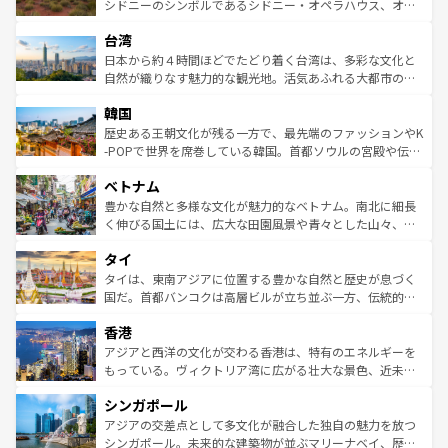
しみながら、その多様性と豊かな歴史を感じることができ
おすすめ。エメラルドグリーンに輝く海をはじめ、豊かな
シドニーのシンボルであるシドニー・オペラハウス、オー
るだろう。車でのロードトリップや列車の旅も、アメリカ
文化や歴史が息づいている。「アロハスピリット」と呼ば
ストラリア東海岸北部に広がる大サンゴ礁地帯グレートバ
ならではの贅沢な旅のスタイルだ。 なお、新着のアメリカ
台湾
れるおもてなしの心で訪れる人々を迎えてくれるハワイの
リアリーフや大陸中央部にそびえるウルル（エアーズロッ
情報は
コンテンツ一覧
を参照してほしい。
人々、おいしいローカルフードやハワイアンミュージッ
ク）、タスマニアの美しい原生林やケアンズの熱帯雨林な
日本から約４時間ほどでたどり着く台湾は、多彩な文化と
ク、伝統的なフラダンスなど、すべてがハワイの魅力を彩
ど、見どころがたくさん。また、カフェやワイン、オージ
自然が織りなす魅力的な観光地。活気あふれる大都市の台
っている。訪れるたびに新しい発見と感動が待っているハ
ービーフなどの食文化も豊かで、美味しいものであふれて
北やノスタルジックな町並みが人気な九份（ジォウフェ
ワイを、存分に味わってほしい。 なお、新着のハワイ情報
韓国
いる。アクティビティも充実しており、サーフィンやダイ
ン）、静ひつな山岳地帯である台湾東部など、都市の喧騒
は
コンテンツ一覧
を参照してほしい。
ビング、ハイキングなど、アウトドア好きにはたまらな
と山間の静けさが共存しており、訪れる人に新しい発見と
歴史ある王朝文化が残る一方で、最先端のファッションやK
い。オーストラリアの多彩な魅力を存分に味わいつくそ
驚きをもたらしてくれる。また、奥深い台湾の食文化も魅
-POPで世界を席巻している韓国。首都ソウルの宮殿や伝統
う。 なお、新着のオーストラリア情報は
コンテンツ一覧
を
力で、夜市などの屋台グルメから高級料理、ヘルシーで美
家屋が並ぶエリアでは韓国の歴史と文化に浸ることがで
参照してほしい。
ベトナム
容にもいいと評判のスイーツなど、バラエティ豊かな料理
き、地方に足を延ばせば四季折々の自然美を楽しむことが
が味わえる。 なお、新着の台湾情報は
コンテンツ一覧
を参
できる。そして、キムチや焼肉、絶品のストリートフード
豊かな自然と多様な文化が魅力的なベトナム。南北に細長
照してほしい。
まで、さまざまな韓国料理が待っている。夜には、韓国な
く伸びる国土には、広大な田園風景や青々とした山々、世
らではのナイトライフも堪能できる。あたたかいホスピタ
界遺産に登録された壮大な自然景観が点在し、都市部では
タイ
リティに包まれながら、韓国の多彩な魅力を心ゆくまで味
急速な発展と共に伝統が息づく。ハノイの古い町並みやホ
わってみてほしい。 なお、新着の韓国情報は
コンテンツ一
ーチミン市のフランス統治時代の建物も、独特の雰囲気を
タイは、東南アジアに位置する豊かな自然と歴史が息づく
覧
を参照してほしい。
醸し出している。また、バラエティの豊かさとおいしさで
国だ。首都バンコクは高層ビルが立ち並ぶ一方、伝統的な
世界中の食通を魅了してやまないベトナム料理も魅力のひ
寺院や市場がいたるところに点在し、古きよき文化と現代
香港
とつ。フォーやバインミー、ベトナムコーヒーなどは、ぜ
の活気が交差している。北部ではチェンマイなどの山岳地
ひ現地で味わいたい。どの地域を訪れてもあたたかい人々
帯で自然と触れ合い、南部ではプーケットやクラビの美し
アジアと西洋の文化が交わる香港は、特有のエネルギーを
が旅行者を迎えてくれるので、きっと忘れられない旅にな
いビーチでリゾート気分を楽しむことができる。タイ料理
もっている。ヴィクトリア湾に広がる壮大な景色、近未来
るはずだ。 なお、新着のベトナム情報は
コンテンツ一覧
を
は世界的に有名で、屋台から高級レストランまで味覚を刺
的なアートスポット、そして歴史と現代が融合した町並
参照してほしい。
シンガポール
激する。気候は一年中温暖で、どの季節にも異なる楽しみ
み、どこを訪れても感動するはず。観光スポットが密集し
が待っている。親しみやすいタイの人々、仏教を中心とし
ており、効率よく見どころを回れるのも魅力。息をのむよ
アジアの交差点として多文化が融合した独自の魅力を放つ
た文化、そして多様な観光資源が、訪れる旅人を魅了し続
うな絶景から文化的な体験まで、香港を存分に楽しみ尽く
シンガポール。未来的な建築物が並ぶマリーナベイ、歴史