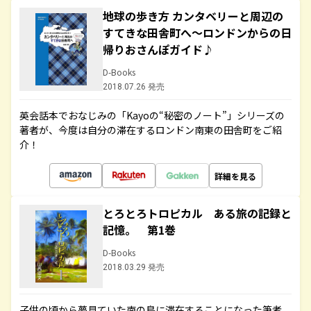
地球の歩き方 カンタベリーと周辺の
すてきな田舎町へ～ロンドンからの日
帰りおさんぽガイド♪
D-Books
2018.07.26 発売
英会話本でおなじみの「Kayoの“秘密のノート”」シリーズの
著者が、今度は自分の滞在するロンドン南東の田舎町をご紹
介！
詳細を見る
とろとろトロピカル ある旅の記録と
記憶。 第1巻
D-Books
2018.03.29 発売
子供の頃から夢見ていた南の島に滞在することになった筆者