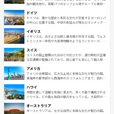
アートに溢れた街角から、地方では古代ローマ遺跡や中世
指の観光地だ。首都パリのエッフェル塔やルーブル美術館
の城塞都市、穏やかなビーチリゾートまで多彩な表情を見
といった象徴的なスポットから、田舎町の古風な美しさま
せる。地方によって風土や気候が異なるスペインはその個
ドイツ
で、幅広い魅力が詰まっている。華麗な宮殿、歴史的な大
性で訪れる人を魅了する。 なお、新着のスペイン情報は
コ
聖堂、美しいビーチ、そして豊かな自然が、訪れる者を心
ドイツは、豊かな歴史と多彩な文化が交差するヨーロッパ
ンテンツ一覧
を参照してほしい。
から魅了する。また、フランスは美食の国としても知ら
の中心に位置する国。中世の街並みが残るロマンチック街
れ、フランス料理はユネスコ無形文化遺産にも登録されて
道から、未来を先取りするようなモダンな都市まで多様な
イギリス
いる。シャンパンの発祥地であるランス、プロヴァンスの
顔を持つこの国は、どこを歩いても飽きることがない。ベ
香り高いラベンダー畑など、多彩な楽しみ方が可能だ。さ
ルリンの文化的活気、バイエルン州のアルプスの絶景、そ
イギリスは、古きよき伝統と最先端が共存する国。ウェス
らに、パリ以外の地域にも魅力が溢れており、どの街角に
してライン川沿いのワイン畑といった風景は必見。ビール
トミンスター寺院や大英博物館のようなランドマーク、歴
も豊かな歴史と文化が息づいている。パリ以外の個性あふ
とソーセージを味わいながら地元の人と過ごす楽しい時間
史ある大学都市、美しい丘陵地帯や牧歌的な風景など、エ
れる地方に足を運ぶとそれぞれで全く異なる文化を体験で
スイス
は、お酒好きな人にはぜひ体験してほしい。 なお、新着の
リアごとに異なる魅力がある。また、優雅なアフタヌーン
きるだろう。 なお、新着のフランス情報は
コンテンツ一覧
ドイツ情報は
コンテンツ一覧
を参照してほしい。
ティー、ビール好きにはたまらない英国パブ、サッカー観
スイスの国土面積は九州ほどの広さだが、運行時刻が正確
を参照してほしい。
戦など、本場だからこそできる体験も豊富。イギリスを旅
な交通網が整備されており、初心者でも安心して個人旅行
して楽しみつくそう。 なお、新着のイギリス情報は
コンテ
を楽しめる。日本同様に時刻表どおりの旅が可能だ。中世
アメリカ
ンツ一覧
を参照してほしい。
の建物がそのまま残る町や、スイスならではのユニークな
博物館もあり、アルプス観光だけでなく町歩きも満喫する
アメリカ合衆国は、広大な土地と多様な文化が魅力の国。
ことができる。国民の所得が高いため物価も高いが、旅行
東海岸の都市部から西海岸のカリフォルニアまで、訪れる
者向けの交通パス提供のサービスもあり、うまく活用すれ
場所ごとに異なる風景と体験が待っている。ニューヨーク
ハワイ
ば市内交通費無料で観光を楽しむこともできる。 なお、新
のような巨大都市は、観光、ショッピング、エンターテイ
着のスイス情報は
コンテンツ一覧
を参照してほしい。
ンメントが詰まった刺激的なスポットだ。一方、アメリカ
年間を通じて温暖な気候に恵まれ、多くの島で構成される
西部には大自然が広がり、グランドキャニオンやイエロー
ハワイは、どの島も独自の魅力をもっている。大自然の神
ストーン国立公園といった絶景が堪能できる。さらに、南
秘を感じたいなら、火山が生み出した壮大な景観を誇るハ
オーストラリア
部のニューオーリンズでは、音楽と美食が融合した独特の
ワイ島は見逃せない。また、定番の観光地といえばオアフ
文化が魅力。旅行者はアメリカの各地域で異なる魅力を楽
島だが、静かな自然を求めるならマウイ島やカウアイ島が
オーストラリアは、壮大な自然と多様な文化が魅力の国。