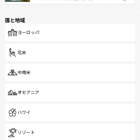
ける。 なお、新着のタイ情報は
コンテンツ一覧
を参照して
そう。 なお、新着の香港情報は
コンテンツ一覧
を参照して
と伝統を感じられるエスニックタウン、多数の緑豊かな公
ほしい。
ほしい。
園や自然保護区など、自然が調和した近代的な景観と文化
の多様性あふれるカラフルな町は、どこを歩いても新しい
国と地域
発見がある。さらに、治安のよさや充実した公共交通機関
も、旅行者にとっては魅力的なポイント。グルメも豊富
で、ホーカーズは地元の風情を楽しめる外せないスポット
ヨーロッパ
だ。訪れる人を飽きさせないシンガポールで、多様な魅力
を体感しよう。 なお、新着のシンガポール情報は
コンテン
ツ一覧
を参照してほしい。
北米
中南米
オセアニア
ハワイ
リゾート