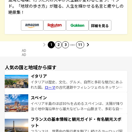
ド。「地球の歩き方」が贈る、人生を輝かせる名言と癒やしの
絶景集！
詳細を見る
…
1
2
3
11
AD
AD
人気の国と地域から探す
イタリア
イタリアは歴史、文化、グルメ、自然と多彩な魅力にあふ
れた国。
ローマ
の古代遺跡やフィレンツェのルネッサンス
美術、ヴェネツィアの運河など、歴史あるスポットはもち
スペイン
ろん、トスカーナの美しい田園風景やアマルフィ海岸の絶
景など、自然景観も見逃せない。観光の合間には、本場の
イベリア半島のほぼ80％を占めるスペインは、太陽が降り
ピザやパスタなど、絶品のイタリア料理を堪能することも
注ぐ地中海沿岸から雄大なピレネー山脈まで、多彩な自然
できる。朝目覚めてから夜眠るまで、すべての瞬間を楽し
と文化が詰まったヨーロッパ屈指の旅行先だ。多様な地域
フランスの基本情報と観光ガイド・有名観光スポ
ませてくれるイタリアで、忘れられない旅をしてみよう！
文化が根付くこの国では、情熱的なフラメンコ、熱気あふ
なお、新着のイタリア情報は
コンテンツ一覧
を参照してほ
れる闘牛、そして美味しいタパスが生活の一部となってい
ット
しい。
る。首都マドリードの洗練された雰囲気や、バルセロナの
フランスは、世界中の旅行者を魅了し続けるヨーロッパ屈