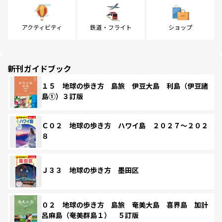
アクティビティ
鉄道・フライト
ショップ
新刊ガイドブック
１５ 地球の歩き方 島旅 伊豆大島 利島（伊豆諸
島①）３訂版
Ｃ０２ 地球の歩き方 ハワイ島 ２０２７～２０２
８
Ｊ３３ 地球の歩き方 墨田区
０２ 地球の歩き方 島旅 奄美大島 喜界島 加計
呂麻島（奄美群島１） ５訂版