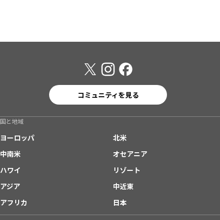
コミュニティを見る
国と地域
ヨーロッパ
北米
中南米
オセアニア
ハワイ
リゾート
アジア
中近東
アフリカ
日本