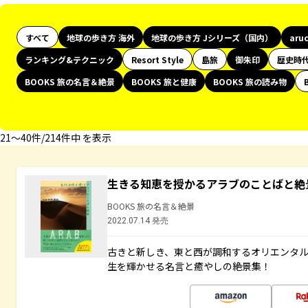
すべて
地球の歩き方 海外
地球の歩き方 Jシリーズ（国内）
aru
ランキング&テクニック
Resort Style
島旅
御朱印
歴史時
BOOKS 旅の名言＆絶景
BOOKS 旅と健康
BOOKS 旅の読み物
21〜40件/214件中 を表示
生きる知恵を授かるアラブのことばと絶
BOOKS 旅の名言＆絶景
2022.07.14 発売
古きと新しき、東と西が調和するオリエンタ
生を輝かせる名言と癒やしの絶景集！