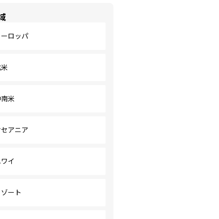
域
ヨーロッパ
北米
中南米
オセアニア
ハワイ
リゾート