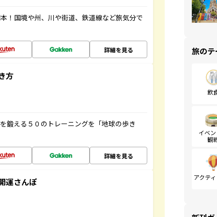
図本！国境や州、川や街道、鉄道線など旅気分で
旅のテ
詳細を見る
き方
飲
脳を鍛える５０のトレーニングを「地球の歩き
イベン
観
詳細を見る
アクティ
開運さんぽ