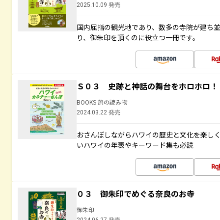
2025.10.09 発売
国内屈指の観光地であり、数多の寺院が建ち
り、御朱印を頂くのに役立つ一冊です。
Ｓ０３ 史跡と神話の舞台をホロホロ！
BOOKS 旅の読み物
2024.03.22 発売
おさんぽしながらハワイの歴史と文化を楽し
いハワイの年表やキーワード集も必読
０３ 御朱印でめぐる奈良のお寺
御朱印