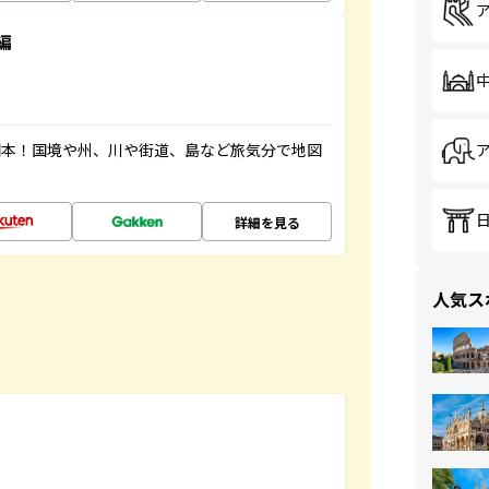
編
図本！国境や州、川や街道、島など旅気分で地図
詳細を見る
人気ス