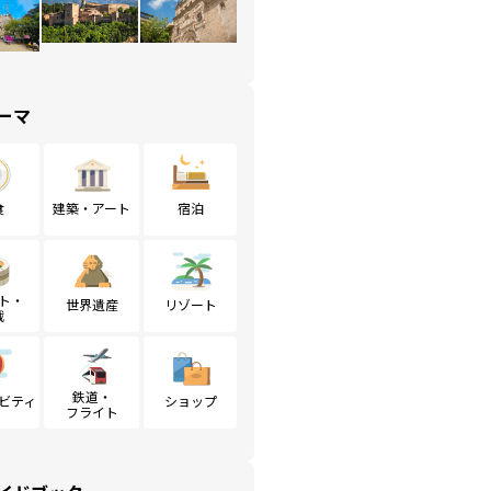
ーマ
食
建築・アート
宿泊
ト・
世界遺産
リゾート
戦
鉄道・
ビティ
ショップ
フライト