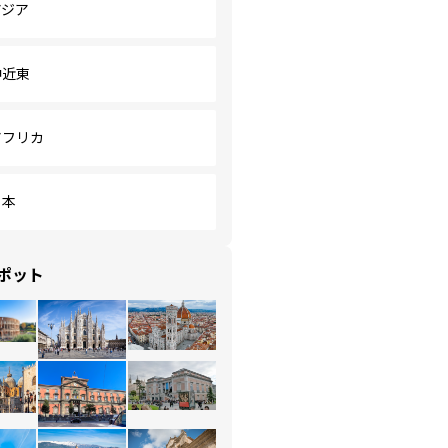
アジア
中近東
アフリカ
日本
ポット