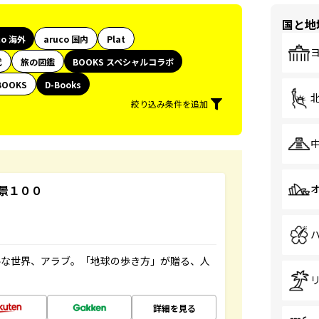
国と地
co 海外
aruco 国内
Plat
代
旅の図鑑
BOOKS スペシャルコラボ
BOOKS
D-Books
絞り込み条件を追加
景１００
ルな世界、アラブ。「地球の歩き方」が贈る、人
詳細を見る