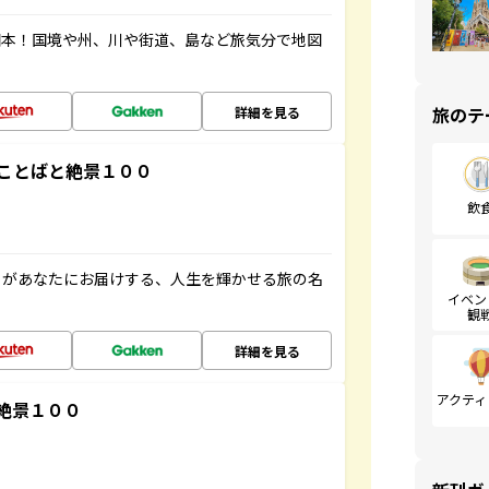
図本！国境や州、川や街道、島など旅気分で地図
旅のテ
詳細を見る
ことばと絶景１００
飲
」があなたにお届けする、人生を輝かせる旅の名
イベン
観
詳細を見る
アクティ
絶景１００