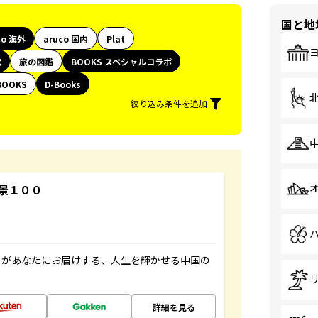
国と地
co 海外
aruco 国内
Plat
代
旅の図鑑
BOOKS スペシャルコラボ
BOOKS
D-Books
絞り込み条件を追加
景１００
」があなたにお届けする、人生を輝かせる中国の
詳細を見る