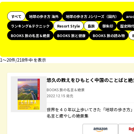
すべて
地球の歩き方 海外
地球の歩き方 Jシリーズ（国内）
aru
ランキング&テクニック
Resort Style
島旅
御朱印
歴史時
BOOKS 旅の名言＆絶景
BOOKS 旅と健康
BOOKS 旅の読み物
1〜20件/218件中 を表示
悠久の教えをひもとく中国のことばと絶
BOOKS 旅の名言＆絶景
2022.12.15 発売
世界を４０年以上歩いてきた「地球の歩き方
名言と癒やしの絶景集