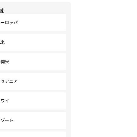
域
ヨーロッパ
北米
中南米
オセアニア
ハワイ
リゾート