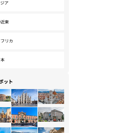
アジア
中近東
アフリカ
日本
ポット