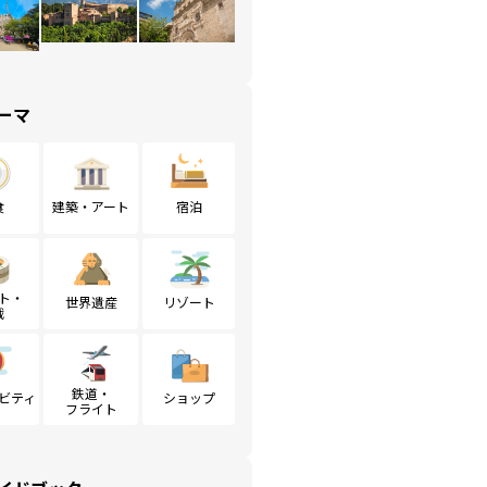
ーマ
食
建築・アート
宿泊
ト・
世界遺産
リゾート
戦
鉄道・
ビティ
ショップ
フライト