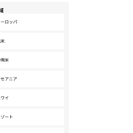
域
ヨーロッパ
北米
中南米
オセアニア
ハワイ
リゾート