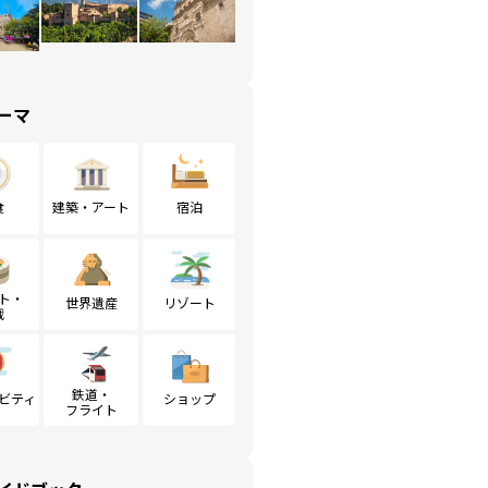
ーマ
食
建築・アート
宿泊
ト・
世界遺産
リゾート
戦
鉄道・
ビティ
ショップ
フライト