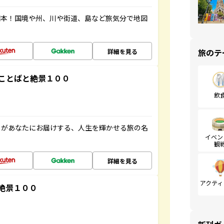
図本！国境や州、川や街道、島など旅気分で地図
旅のテ
詳細を見る
ことばと絶景１００
飲
」があなたにお届けする、人生を輝かせる旅の名
イベン
観
詳細を見る
アクティ
絶景１００