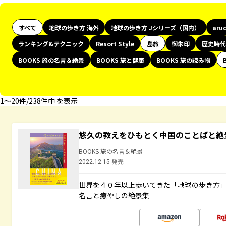
すべて
地球の歩き方 海外
地球の歩き方 Jシリーズ（国内）
aru
ランキング&テクニック
Resort Style
島旅
御朱印
歴史時代
BOOKS 旅の名言＆絶景
BOOKS 旅と健康
BOOKS 旅の読み物
1〜20件/238件中 を表示
悠久の教えをひもとく中国のことばと絶
BOOKS 旅の名言＆絶景
2022.12.15 発売
世界を４０年以上歩いてきた「地球の歩き方
名言と癒やしの絶景集