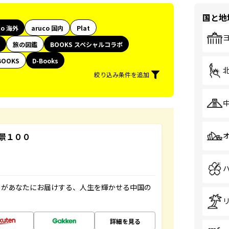
国と地
co 海外
aruco 国内
Plat
旅の図鑑
BOOKS スペシャルコラボ
BOOKS
D-Books
絞り込み条件を追加
景１００
」があなたにお届けする、人生を輝かせる中国の
詳細を見る