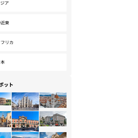
アジア
中近東
アフリカ
日本
ポット