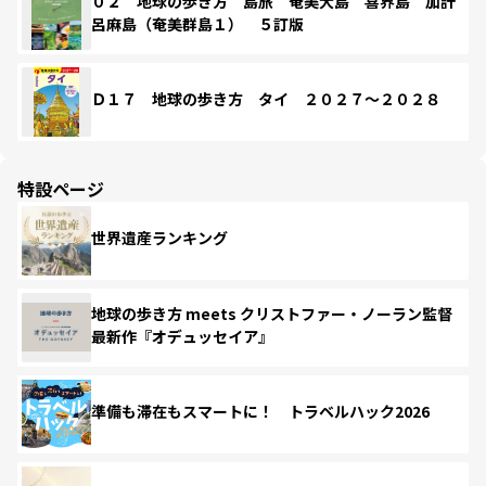
０２ 地球の歩き方 島旅 奄美大島 喜界島 加計
呂麻島（奄美群島１） ５訂版
Ｄ１７ 地球の歩き方 タイ ２０２７～２０２８
特設ページ
世界遺産ランキング
地球の歩き方 meets クリストファー・ノーラン監督
最新作『オデュッセイア』
準備も滞在もスマートに！ トラベルハック2026