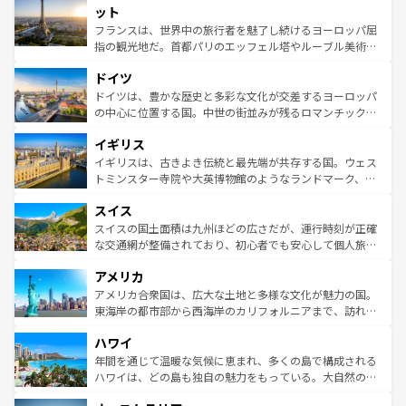
なお、新着のイタリア情報は
コンテンツ一覧
を参照してほ
れる闘牛、そして美味しいタパスが生活の一部となってい
ット
しい。
る。首都マドリードの洗練された雰囲気や、バルセロナの
フランスは、世界中の旅行者を魅了し続けるヨーロッパ屈
アートに溢れた街角から、地方では古代ローマ遺跡や中世
指の観光地だ。首都パリのエッフェル塔やルーブル美術館
の城塞都市、穏やかなビーチリゾートまで多彩な表情を見
といった象徴的なスポットから、田舎町の古風な美しさま
せる。地方によって風土や気候が異なるスペインはその個
ドイツ
で、幅広い魅力が詰まっている。華麗な宮殿、歴史的な大
性で訪れる人を魅了する。 なお、新着のスペイン情報は
コ
聖堂、美しいビーチ、そして豊かな自然が、訪れる者を心
ドイツは、豊かな歴史と多彩な文化が交差するヨーロッパ
ンテンツ一覧
を参照してほしい。
から魅了する。また、フランスは美食の国としても知ら
の中心に位置する国。中世の街並みが残るロマンチック街
れ、フランス料理はユネスコ無形文化遺産にも登録されて
道から、未来を先取りするようなモダンな都市まで多様な
イギリス
いる。シャンパンの発祥地であるランス、プロヴァンスの
顔を持つこの国は、どこを歩いても飽きることがない。ベ
香り高いラベンダー畑など、多彩な楽しみ方が可能だ。さ
ルリンの文化的活気、バイエルン州のアルプスの絶景、そ
イギリスは、古きよき伝統と最先端が共存する国。ウェス
らに、パリ以外の地域にも魅力が溢れており、どの街角に
してライン川沿いのワイン畑といった風景は必見。ビール
トミンスター寺院や大英博物館のようなランドマーク、歴
も豊かな歴史と文化が息づいている。パリ以外の個性あふ
とソーセージを味わいながら地元の人と過ごす楽しい時間
史ある大学都市、美しい丘陵地帯や牧歌的な風景など、エ
れる地方に足を運ぶとそれぞれで全く異なる文化を体験で
スイス
は、お酒好きな人にはぜひ体験してほしい。 なお、新着の
リアごとに異なる魅力がある。また、優雅なアフタヌーン
きるだろう。 なお、新着のフランス情報は
コンテンツ一覧
ドイツ情報は
コンテンツ一覧
を参照してほしい。
ティー、ビール好きにはたまらない英国パブ、サッカー観
スイスの国土面積は九州ほどの広さだが、運行時刻が正確
を参照してほしい。
戦など、本場だからこそできる体験も豊富。イギリスを旅
な交通網が整備されており、初心者でも安心して個人旅行
して楽しみつくそう。 なお、新着のイギリス情報は
コンテ
を楽しめる。日本同様に時刻表どおりの旅が可能だ。中世
アメリカ
ンツ一覧
を参照してほしい。
の建物がそのまま残る町や、スイスならではのユニークな
博物館もあり、アルプス観光だけでなく町歩きも満喫する
アメリカ合衆国は、広大な土地と多様な文化が魅力の国。
ことができる。国民の所得が高いため物価も高いが、旅行
東海岸の都市部から西海岸のカリフォルニアまで、訪れる
者向けの交通パス提供のサービスもあり、うまく活用すれ
場所ごとに異なる風景と体験が待っている。ニューヨーク
ハワイ
ば市内交通費無料で観光を楽しむこともできる。 なお、新
のような巨大都市は、観光、ショッピング、エンターテイ
着のスイス情報は
コンテンツ一覧
を参照してほしい。
ンメントが詰まった刺激的なスポットだ。一方、アメリカ
年間を通じて温暖な気候に恵まれ、多くの島で構成される
西部には大自然が広がり、グランドキャニオンやイエロー
ハワイは、どの島も独自の魅力をもっている。大自然の神
ストーン国立公園といった絶景が堪能できる。さらに、南
秘を感じたいなら、火山が生み出した壮大な景観を誇るハ