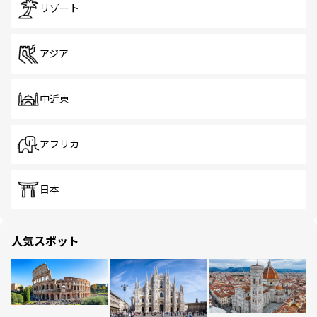
リゾート
アジア
中近東
アフリカ
日本
人気スポット