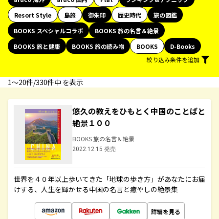
Resort Style
島旅
御朱印
歴史時代
旅の図鑑
BOOKS スペシャルコラボ
BOOKS 旅の名言＆絶景
BOOKS 旅と健康
BOOKS 旅の読み物
BOOKS
D-Books
絞り込み条件を追加
1〜20件/330件中 を表示
悠久の教えをひもとく中国のことばと
絶景１００
BOOKS 旅の名言＆絶景
2022.12.15 発売
世界を４０年以上歩いてきた「地球の歩き方」があなたにお届
けする、人生を輝かせる中国の名言と癒やしの絶景集
詳細を見る