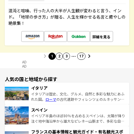
混沌と喧噪、行った人の大半が人生観が変わると言う、イン
ド。「地球の歩き方」が贈る、人生を輝かせる名言と癒やしの
絶景集！
詳細を見る
…
1
2
3
17
AD
AD
人気の国と地域から探す
イタリア
イタリアは歴史、文化、グルメ、自然と多彩な魅力にあふ
れた国。
ローマ
の古代遺跡やフィレンツェのルネッサンス
美術、ヴェネツィアの運河など、歴史あるスポットはもち
スペイン
ろん、トスカーナの美しい田園風景やアマルフィ海岸の絶
景など、自然景観も見逃せない。観光の合間には、本場の
イベリア半島のほぼ80％を占めるスペインは、太陽が降り
ピザやパスタなど、絶品のイタリア料理を堪能することも
注ぐ地中海沿岸から雄大なピレネー山脈まで、多彩な自然
できる。朝目覚めてから夜眠るまで、すべての瞬間を楽し
と文化が詰まったヨーロッパ屈指の旅行先だ。多様な地域
フランスの基本情報と観光ガイド・有名観光スポ
ませてくれるイタリアで、忘れられない旅をしてみよう！
文化が根付くこの国では、情熱的なフラメンコ、熱気あふ