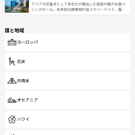
が待っている。親しみやすいタイの人々、仏教を中心とし
ており、効率よく見どころを回れるのも魅力。息をのむよ
アジアの交差点として多文化が融合した独自の魅力を放つ
た文化、そして多様な観光資源が、訪れる旅人を魅了し続
うな絶景から文化的な体験まで、香港を存分に楽しみ尽く
シンガポール。未来的な建築物が並ぶマリーナベイ、歴史
ける。 なお、新着のタイ情報は
コンテンツ一覧
を参照して
そう。 なお、新着の香港情報は
コンテンツ一覧
を参照して
と伝統を感じられるエスニックタウン、多数の緑豊かな公
ほしい。
ほしい。
園や自然保護区など、自然が調和した近代的な景観と文化
の多様性あふれるカラフルな町は、どこを歩いても新しい
国と地域
発見がある。さらに、治安のよさや充実した公共交通機関
も、旅行者にとっては魅力的なポイント。グルメも豊富
で、ホーカーズは地元の風情を楽しめる外せないスポット
ヨーロッパ
だ。訪れる人を飽きさせないシンガポールで、多様な魅力
を体感しよう。 なお、新着のシンガポール情報は
コンテン
ツ一覧
を参照してほしい。
北米
中南米
オセアニア
ハワイ