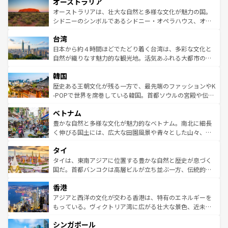
オーストラリア
部のニューオーリンズでは、音楽と美食が融合した独特の
ワイ島は見逃せない。また、定番の観光地といえばオアフ
文化が魅力。旅行者はアメリカの各地域で異なる魅力を楽
島だが、静かな自然を求めるならマウイ島やカウアイ島が
オーストラリアは、壮大な自然と多様な文化が魅力の国。
しみながら、その多様性と豊かな歴史を感じることができ
おすすめ。エメラルドグリーンに輝く海をはじめ、豊かな
シドニーのシンボルであるシドニー・オペラハウス、オー
るだろう。車でのロードトリップや列車の旅も、アメリカ
文化や歴史が息づいている。「アロハスピリット」と呼ば
ストラリア東海岸北部に広がる大サンゴ礁地帯グレートバ
ならではの贅沢な旅のスタイルだ。 なお、新着のアメリカ
台湾
れるおもてなしの心で訪れる人々を迎えてくれるハワイの
リアリーフや大陸中央部にそびえるウルル（エアーズロッ
情報は
コンテンツ一覧
を参照してほしい。
人々、おいしいローカルフードやハワイアンミュージッ
ク）、タスマニアの美しい原生林やケアンズの熱帯雨林な
日本から約４時間ほどでたどり着く台湾は、多彩な文化と
ク、伝統的なフラダンスなど、すべてがハワイの魅力を彩
ど、見どころがたくさん。また、カフェやワイン、オージ
自然が織りなす魅力的な観光地。活気あふれる大都市の台
っている。訪れるたびに新しい発見と感動が待っているハ
ービーフなどの食文化も豊かで、美味しいものであふれて
北やノスタルジックな町並みが人気な九份（ジォウフェ
ワイを、存分に味わってほしい。 なお、新着のハワイ情報
韓国
いる。アクティビティも充実しており、サーフィンやダイ
ン）、静ひつな山岳地帯である台湾東部など、都市の喧騒
は
コンテンツ一覧
を参照してほしい。
ビング、ハイキングなど、アウトドア好きにはたまらな
と山間の静けさが共存しており、訪れる人に新しい発見と
歴史ある王朝文化が残る一方で、最先端のファッションやK
い。オーストラリアの多彩な魅力を存分に味わいつくそ
驚きをもたらしてくれる。また、奥深い台湾の食文化も魅
-POPで世界を席巻している韓国。首都ソウルの宮殿や伝統
う。 なお、新着のオーストラリア情報は
コンテンツ一覧
を
力で、夜市などの屋台グルメから高級料理、ヘルシーで美
家屋が並ぶエリアでは韓国の歴史と文化に浸ることがで
参照してほしい。
ベトナム
容にもいいと評判のスイーツなど、バラエティ豊かな料理
き、地方に足を延ばせば四季折々の自然美を楽しむことが
が味わえる。 なお、新着の台湾情報は
コンテンツ一覧
を参
できる。そして、キムチや焼肉、絶品のストリートフード
豊かな自然と多様な文化が魅力的なベトナム。南北に細長
照してほしい。
まで、さまざまな韓国料理が待っている。夜には、韓国な
く伸びる国土には、広大な田園風景や青々とした山々、世
らではのナイトライフも堪能できる。あたたかいホスピタ
界遺産に登録された壮大な自然景観が点在し、都市部では
タイ
リティに包まれながら、韓国の多彩な魅力を心ゆくまで味
急速な発展と共に伝統が息づく。ハノイの古い町並みやホ
わってみてほしい。 なお、新着の韓国情報は
コンテンツ一
ーチミン市のフランス統治時代の建物も、独特の雰囲気を
タイは、東南アジアに位置する豊かな自然と歴史が息づく
覧
を参照してほしい。
醸し出している。また、バラエティの豊かさとおいしさで
国だ。首都バンコクは高層ビルが立ち並ぶ一方、伝統的な
世界中の食通を魅了してやまないベトナム料理も魅力のひ
寺院や市場がいたるところに点在し、古きよき文化と現代
香港
とつ。フォーやバインミー、ベトナムコーヒーなどは、ぜ
の活気が交差している。北部ではチェンマイなどの山岳地
ひ現地で味わいたい。どの地域を訪れてもあたたかい人々
帯で自然と触れ合い、南部ではプーケットやクラビの美し
アジアと西洋の文化が交わる香港は、特有のエネルギーを
が旅行者を迎えてくれるので、きっと忘れられない旅にな
いビーチでリゾート気分を楽しむことができる。タイ料理
もっている。ヴィクトリア湾に広がる壮大な景色、近未来
るはずだ。 なお、新着のベトナム情報は
コンテンツ一覧
を
は世界的に有名で、屋台から高級レストランまで味覚を刺
的なアートスポット、そして歴史と現代が融合した町並
参照してほしい。
シンガポール
激する。気候は一年中温暖で、どの季節にも異なる楽しみ
み、どこを訪れても感動するはず。観光スポットが密集し