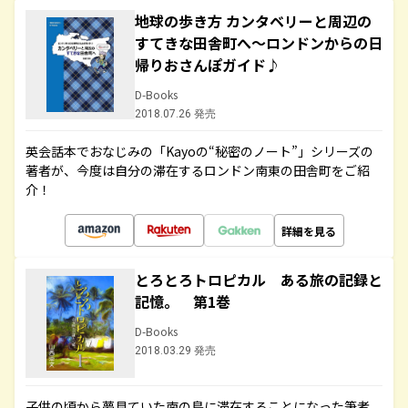
地球の歩き方 カンタベリーと周辺の
すてきな田舎町へ～ロンドンからの日
帰りおさんぽガイド♪
D-Books
2018.07.26 発売
英会話本でおなじみの「Kayoの“秘密のノート”」シリーズの
著者が、今度は自分の滞在するロンドン南東の田舎町をご紹
介！
詳細を見る
とろとろトロピカル ある旅の記録と
記憶。 第1巻
D-Books
2018.03.29 発売
子供の頃から夢見ていた南の島に滞在することになった筆者