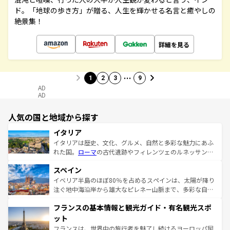
ド。「地球の歩き方」が贈る、人生を輝かせる名言と癒やしの
絶景集！
詳細を見る
…
1
2
3
9
AD
AD
人気の国と地域から探す
イタリア
イタリアは歴史、文化、グルメ、自然と多彩な魅力にあふ
れた国。
ローマ
の古代遺跡やフィレンツェのルネッサンス
美術、ヴェネツィアの運河など、歴史あるスポットはもち
スペイン
ろん、トスカーナの美しい田園風景やアマルフィ海岸の絶
景など、自然景観も見逃せない。観光の合間には、本場の
イベリア半島のほぼ80％を占めるスペインは、太陽が降り
ピザやパスタなど、絶品のイタリア料理を堪能することも
注ぐ地中海沿岸から雄大なピレネー山脈まで、多彩な自然
できる。朝目覚めてから夜眠るまで、すべての瞬間を楽し
と文化が詰まったヨーロッパ屈指の旅行先だ。多様な地域
フランスの基本情報と観光ガイド・有名観光スポ
ませてくれるイタリアで、忘れられない旅をしてみよう！
文化が根付くこの国では、情熱的なフラメンコ、熱気あふ
なお、新着のイタリア情報は
コンテンツ一覧
を参照してほ
れる闘牛、そして美味しいタパスが生活の一部となってい
ット
しい。
る。首都マドリードの洗練された雰囲気や、バルセロナの
フランスは、世界中の旅行者を魅了し続けるヨーロッパ屈