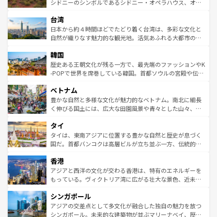
しみながら、その多様性と豊かな歴史を感じることができ
おすすめ。エメラルドグリーンに輝く海をはじめ、豊かな
シドニーのシンボルであるシドニー・オペラハウス、オー
るだろう。車でのロードトリップや列車の旅も、アメリカ
文化や歴史が息づいている。「アロハスピリット」と呼ば
ストラリア東海岸北部に広がる大サンゴ礁地帯グレートバ
ならではの贅沢な旅のスタイルだ。 なお、新着のアメリカ
台湾
れるおもてなしの心で訪れる人々を迎えてくれるハワイの
リアリーフや大陸中央部にそびえるウルル（エアーズロッ
情報は
コンテンツ一覧
を参照してほしい。
人々、おいしいローカルフードやハワイアンミュージッ
ク）、タスマニアの美しい原生林やケアンズの熱帯雨林な
日本から約４時間ほどでたどり着く台湾は、多彩な文化と
ク、伝統的なフラダンスなど、すべてがハワイの魅力を彩
ど、見どころがたくさん。また、カフェやワイン、オージ
自然が織りなす魅力的な観光地。活気あふれる大都市の台
っている。訪れるたびに新しい発見と感動が待っているハ
ービーフなどの食文化も豊かで、美味しいものであふれて
北やノスタルジックな町並みが人気な九份（ジォウフェ
ワイを、存分に味わってほしい。 なお、新着のハワイ情報
韓国
いる。アクティビティも充実しており、サーフィンやダイ
ン）、静ひつな山岳地帯である台湾東部など、都市の喧騒
は
コンテンツ一覧
を参照してほしい。
ビング、ハイキングなど、アウトドア好きにはたまらな
と山間の静けさが共存しており、訪れる人に新しい発見と
歴史ある王朝文化が残る一方で、最先端のファッションやK
い。オーストラリアの多彩な魅力を存分に味わいつくそ
驚きをもたらしてくれる。また、奥深い台湾の食文化も魅
-POPで世界を席巻している韓国。首都ソウルの宮殿や伝統
う。 なお、新着のオーストラリア情報は
コンテンツ一覧
を
力で、夜市などの屋台グルメから高級料理、ヘルシーで美
家屋が並ぶエリアでは韓国の歴史と文化に浸ることがで
参照してほしい。
ベトナム
容にもいいと評判のスイーツなど、バラエティ豊かな料理
き、地方に足を延ばせば四季折々の自然美を楽しむことが
が味わえる。 なお、新着の台湾情報は
コンテンツ一覧
を参
できる。そして、キムチや焼肉、絶品のストリートフード
豊かな自然と多様な文化が魅力的なベトナム。南北に細長
照してほしい。
まで、さまざまな韓国料理が待っている。夜には、韓国な
く伸びる国土には、広大な田園風景や青々とした山々、世
らではのナイトライフも堪能できる。あたたかいホスピタ
界遺産に登録された壮大な自然景観が点在し、都市部では
タイ
リティに包まれながら、韓国の多彩な魅力を心ゆくまで味
急速な発展と共に伝統が息づく。ハノイの古い町並みやホ
わってみてほしい。 なお、新着の韓国情報は
コンテンツ一
ーチミン市のフランス統治時代の建物も、独特の雰囲気を
タイは、東南アジアに位置する豊かな自然と歴史が息づく
覧
を参照してほしい。
醸し出している。また、バラエティの豊かさとおいしさで
国だ。首都バンコクは高層ビルが立ち並ぶ一方、伝統的な
世界中の食通を魅了してやまないベトナム料理も魅力のひ
寺院や市場がいたるところに点在し、古きよき文化と現代
香港
とつ。フォーやバインミー、ベトナムコーヒーなどは、ぜ
の活気が交差している。北部ではチェンマイなどの山岳地
ひ現地で味わいたい。どの地域を訪れてもあたたかい人々
帯で自然と触れ合い、南部ではプーケットやクラビの美し
アジアと西洋の文化が交わる香港は、特有のエネルギーを
が旅行者を迎えてくれるので、きっと忘れられない旅にな
いビーチでリゾート気分を楽しむことができる。タイ料理
もっている。ヴィクトリア湾に広がる壮大な景色、近未来
るはずだ。 なお、新着のベトナム情報は
コンテンツ一覧
を
は世界的に有名で、屋台から高級レストランまで味覚を刺
的なアートスポット、そして歴史と現代が融合した町並
参照してほしい。
シンガポール
激する。気候は一年中温暖で、どの季節にも異なる楽しみ
み、どこを訪れても感動するはず。観光スポットが密集し
が待っている。親しみやすいタイの人々、仏教を中心とし
ており、効率よく見どころを回れるのも魅力。息をのむよ
アジアの交差点として多文化が融合した独自の魅力を放つ
た文化、そして多様な観光資源が、訪れる旅人を魅了し続
うな絶景から文化的な体験まで、香港を存分に楽しみ尽く
シンガポール。未来的な建築物が並ぶマリーナベイ、歴史