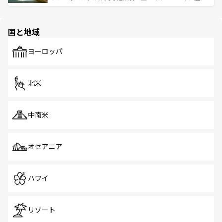
ける。 なお、新着のタイ情報は
コンテンツ一覧
を参照して
そう。 なお、新着の香港情報は
コンテンツ一覧
を参照して
と伝統を感じられるエスニックタウン、多数の緑豊かな公
ほしい。
ほしい。
園や自然保護区など、自然が調和した近代的な景観と文化
の多様性あふれるカラフルな町は、どこを歩いても新しい
国と地域
発見がある。さらに、治安のよさや充実した公共交通機関
も、旅行者にとっては魅力的なポイント。グルメも豊富
で、ホーカーズは地元の風情を楽しめる外せないスポット
ヨーロッパ
だ。訪れる人を飽きさせないシンガポールで、多様な魅力
を体感しよう。 なお、新着のシンガポール情報は
コンテン
ツ一覧
を参照してほしい。
北米
中南米
オセアニア
ハワイ
リゾート