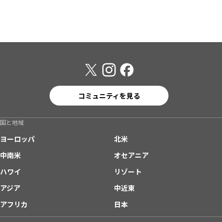
コミュニティを見る
国と地域
ヨーロッパ
北米
中南米
オセアニア
ハワイ
リゾート
アジア
中近東
アフリカ
日本