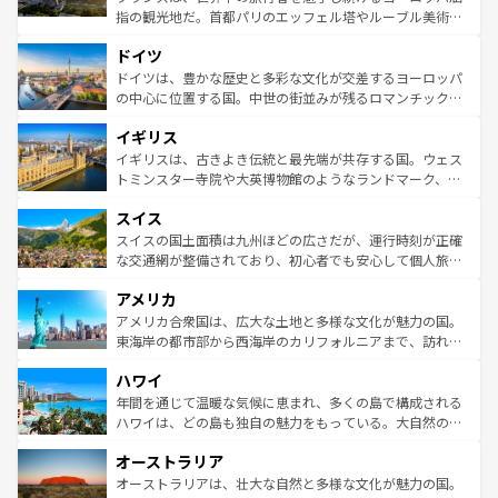
アートに溢れた街角から、地方では古代ローマ遺跡や中世
指の観光地だ。首都パリのエッフェル塔やルーブル美術館
の城塞都市、穏やかなビーチリゾートまで多彩な表情を見
といった象徴的なスポットから、田舎町の古風な美しさま
せる。地方によって風土や気候が異なるスペインはその個
ドイツ
で、幅広い魅力が詰まっている。華麗な宮殿、歴史的な大
性で訪れる人を魅了する。 なお、新着のスペイン情報は
コ
聖堂、美しいビーチ、そして豊かな自然が、訪れる者を心
ドイツは、豊かな歴史と多彩な文化が交差するヨーロッパ
ンテンツ一覧
を参照してほしい。
から魅了する。また、フランスは美食の国としても知ら
の中心に位置する国。中世の街並みが残るロマンチック街
れ、フランス料理はユネスコ無形文化遺産にも登録されて
道から、未来を先取りするようなモダンな都市まで多様な
イギリス
いる。シャンパンの発祥地であるランス、プロヴァンスの
顔を持つこの国は、どこを歩いても飽きることがない。ベ
香り高いラベンダー畑など、多彩な楽しみ方が可能だ。さ
ルリンの文化的活気、バイエルン州のアルプスの絶景、そ
イギリスは、古きよき伝統と最先端が共存する国。ウェス
らに、パリ以外の地域にも魅力が溢れており、どの街角に
してライン川沿いのワイン畑といった風景は必見。ビール
トミンスター寺院や大英博物館のようなランドマーク、歴
も豊かな歴史と文化が息づいている。パリ以外の個性あふ
とソーセージを味わいながら地元の人と過ごす楽しい時間
史ある大学都市、美しい丘陵地帯や牧歌的な風景など、エ
れる地方に足を運ぶとそれぞれで全く異なる文化を体験で
スイス
は、お酒好きな人にはぜひ体験してほしい。 なお、新着の
リアごとに異なる魅力がある。また、優雅なアフタヌーン
きるだろう。 なお、新着のフランス情報は
コンテンツ一覧
ドイツ情報は
コンテンツ一覧
を参照してほしい。
ティー、ビール好きにはたまらない英国パブ、サッカー観
スイスの国土面積は九州ほどの広さだが、運行時刻が正確
を参照してほしい。
戦など、本場だからこそできる体験も豊富。イギリスを旅
な交通網が整備されており、初心者でも安心して個人旅行
して楽しみつくそう。 なお、新着のイギリス情報は
コンテ
を楽しめる。日本同様に時刻表どおりの旅が可能だ。中世
アメリカ
ンツ一覧
を参照してほしい。
の建物がそのまま残る町や、スイスならではのユニークな
博物館もあり、アルプス観光だけでなく町歩きも満喫する
アメリカ合衆国は、広大な土地と多様な文化が魅力の国。
ことができる。国民の所得が高いため物価も高いが、旅行
東海岸の都市部から西海岸のカリフォルニアまで、訪れる
者向けの交通パス提供のサービスもあり、うまく活用すれ
場所ごとに異なる風景と体験が待っている。ニューヨーク
ハワイ
ば市内交通費無料で観光を楽しむこともできる。 なお、新
のような巨大都市は、観光、ショッピング、エンターテイ
着のスイス情報は
コンテンツ一覧
を参照してほしい。
ンメントが詰まった刺激的なスポットだ。一方、アメリカ
年間を通じて温暖な気候に恵まれ、多くの島で構成される
西部には大自然が広がり、グランドキャニオンやイエロー
ハワイは、どの島も独自の魅力をもっている。大自然の神
ストーン国立公園といった絶景が堪能できる。さらに、南
秘を感じたいなら、火山が生み出した壮大な景観を誇るハ
オーストラリア
部のニューオーリンズでは、音楽と美食が融合した独特の
ワイ島は見逃せない。また、定番の観光地といえばオアフ
文化が魅力。旅行者はアメリカの各地域で異なる魅力を楽
島だが、静かな自然を求めるならマウイ島やカウアイ島が
オーストラリアは、壮大な自然と多様な文化が魅力の国。