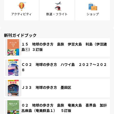
アクティビティ
鉄道・フライト
ショップ
新刊ガイドブック
１５ 地球の歩き方 島旅 伊豆大島 利島（伊豆諸
島①）３訂版
Ｃ０２ 地球の歩き方 ハワイ島 ２０２７～２０２
８
Ｊ３３ 地球の歩き方 墨田区
０２ 地球の歩き方 島旅 奄美大島 喜界島 加計
呂麻島（奄美群島１） ５訂版