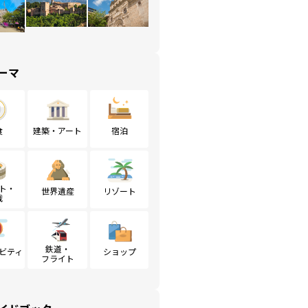
ーマ
食
建築・アート
宿泊
ト・
世界遺産
リゾート
戦
鉄道・
ビティ
ショップ
フライト