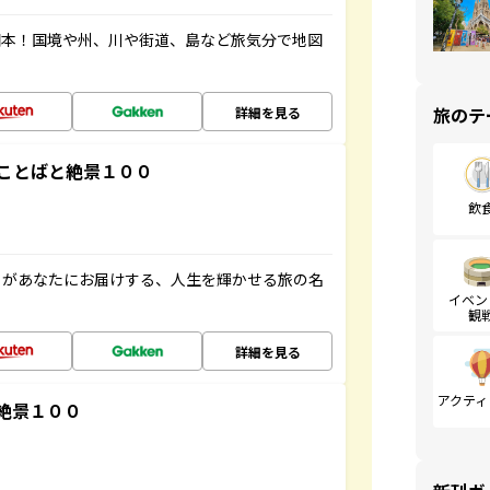
図本！国境や州、川や街道、島など旅気分で地図
旅のテ
詳細を見る
ことばと絶景１００
飲
」があなたにお届けする、人生を輝かせる旅の名
イベン
観
詳細を見る
アクティ
絶景１００