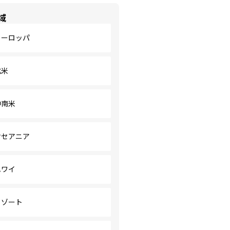
域
ヨーロッパ
北米
中南米
オセアニア
ハワイ
リゾート