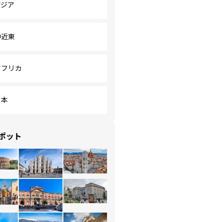
アジア
中近東
アフリカ
日本
ポット