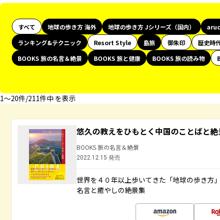
すべて
地球の歩き方 海外
地球の歩き方 Jシリーズ（国内）
aru
ランキング&テクニック
Resort Style
島旅
御朱印
歴史時
BOOKS 旅の名言＆絶景
BOOKS 旅と健康
BOOKS 旅の読み物
1〜20件/211件中 を表示
悠久の教えをひもとく中国のことばと絶
BOOKS 旅の名言＆絶景
2022.12.15 発売
世界を４０年以上歩いてきた「地球の歩き方
名言と癒やしの絶景集