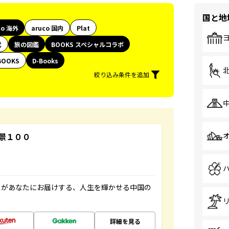
国と地
co 海外
aruco 国内
Plat
代
旅の図鑑
BOOKS スペシャルコラボ
BOOKS
D-Books
絞り込み条件を追加
景１００
」があなたにお届けする、人生を輝かせる中国の
詳細を見る