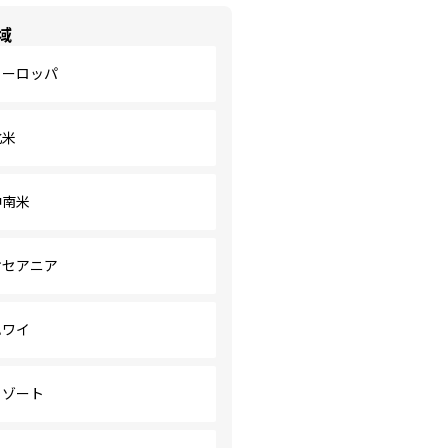
域
ヨーロッパ
北米
中南米
オセアニア
ハワイ
リゾート