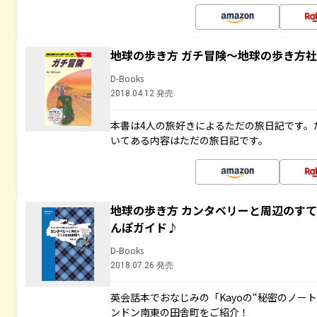
地球の歩き方 ガチ冒険～地球の歩き方
D-Books
2018.04.12 発売
本書は4人の旅好きによるただの旅日記です。
いてある内容はただの旅日記です。
地球の歩き方 カンタベリーと周辺のす
んぽガイド♪
D-Books
2018.07.26 発売
英会話本でおなじみの「Kayoの“秘密のノー
ンドン南東の田舎町をご紹介！