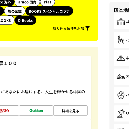
co 海外
aruco 国内
Plat
国と地
代
旅の図鑑
BOOKS スペシャルコラボ
BOOKS
D-Books
絞り込み条件を追加
景１００
」があなたにお届けする、人生を輝かせる中国の
詳細を見る