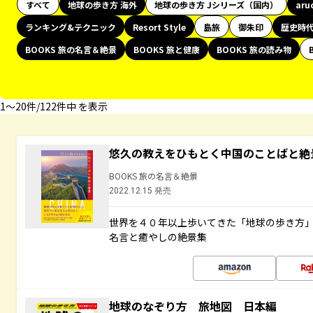
すべて
地球の歩き方 海外
地球の歩き方 Jシリーズ（国内）
aru
ランキング&テクニック
Resort Style
島旅
御朱印
歴史時
BOOKS 旅の名言＆絶景
BOOKS 旅と健康
BOOKS 旅の読み物
1〜20件/122件中 を表示
悠久の教えをひもとく中国のことばと絶
BOOKS 旅の名言＆絶景
2022.12.15 発売
世界を４０年以上歩いてきた「地球の歩き方
名言と癒やしの絶景集
地球のなぞり方 旅地図 日本編