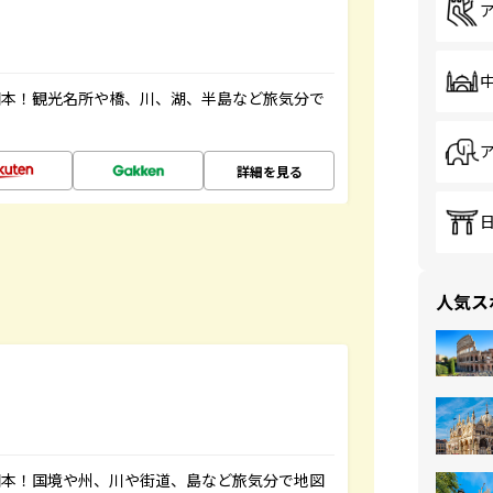
図本！観光名所や橋、川、湖、半島など旅気分で
詳細を見る
人気ス
図本！国境や州、川や街道、島など旅気分で地図