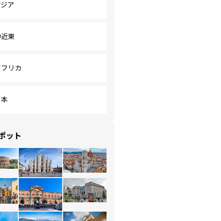
アジア
中近東
アフリカ
日本
ポット