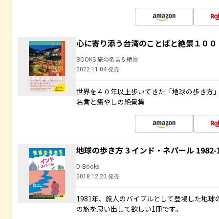
心に寄り添う台湾のことばと絶景１００
BOOKS 旅の名言＆絶景
2022.11.04 発売
世界を４０年以上歩いてきた「地球の歩き方
名言と癒やしの絶景集
地球の歩き方 3 インド・ネパール 1982
D-Books
2018.12.20 発売
1981年、旅人のバイブルとして登場した地
の旅を思い出して欲しい1冊です。