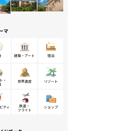
ーマ
食
建築・アート
宿泊
ト・
世界遺産
リゾート
戦
鉄道・
ビティ
ショップ
フライト