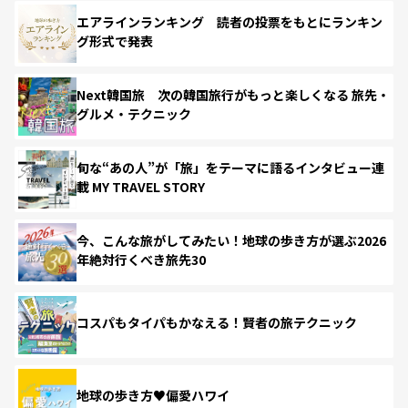
エアラインランキング 読者の投票をもとにランキン
グ形式で発表
Next韓国旅 次の韓国旅行がもっと楽しくなる 旅先・
グルメ・テクニック
旬な“あの人”が「旅」をテーマに語るインタビュー連
載 MY TRAVEL STORY
今、こんな旅がしてみたい！地球の歩き方が選ぶ2026
年絶対行くべき旅先30
コスパもタイパもかなえる！賢者の旅テクニック
地球の歩き方♥偏愛ハワイ