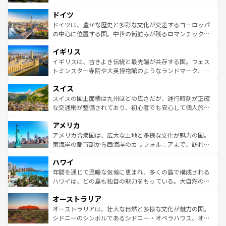
アートに溢れた街角から、地方では古代ローマ遺跡や中世
といった象徴的なスポットから、田舎町の古風な美しさま
ドイツ
の城塞都市、穏やかなビーチリゾートまで多彩な表情を見
で、幅広い魅力が詰まっている。華麗な宮殿、歴史的な大
せる。地方によって風土や気候が異なるスペインはその個
聖堂、美しいビーチ、そして豊かな自然が、訪れる者を心
ドイツは、豊かな歴史と多彩な文化が交差するヨーロッパ
性で訪れる人を魅了する。 なお、新着のスペイン情報は
コ
から魅了する。また、フランスは美食の国としても知ら
の中心に位置する国。中世の街並みが残るロマンチック街
ンテンツ一覧
を参照してほしい。
れ、フランス料理はユネスコ無形文化遺産にも登録されて
道から、未来を先取りするようなモダンな都市まで多様な
イギリス
いる。シャンパンの発祥地であるランス、プロヴァンスの
顔を持つこの国は、どこを歩いても飽きることがない。ベ
香り高いラベンダー畑など、多彩な楽しみ方が可能だ。さ
ルリンの文化的活気、バイエルン州のアルプスの絶景、そ
イギリスは、古きよき伝統と最先端が共存する国。ウェス
らに、パリ以外の地域にも魅力が溢れており、どの街角に
してライン川沿いのワイン畑といった風景は必見。ビール
トミンスター寺院や大英博物館のようなランドマーク、歴
も豊かな歴史と文化が息づいている。パリ以外の個性あふ
とソーセージを味わいながら地元の人と過ごす楽しい時間
史ある大学都市、美しい丘陵地帯や牧歌的な風景など、エ
れる地方に足を運ぶとそれぞれで全く異なる文化を体験で
スイス
は、お酒好きな人にはぜひ体験してほしい。 なお、新着の
リアごとに異なる魅力がある。また、優雅なアフタヌーン
きるだろう。 なお、新着のフランス情報は
コンテンツ一覧
ドイツ情報は
コンテンツ一覧
を参照してほしい。
ティー、ビール好きにはたまらない英国パブ、サッカー観
スイスの国土面積は九州ほどの広さだが、運行時刻が正確
を参照してほしい。
戦など、本場だからこそできる体験も豊富。イギリスを旅
な交通網が整備されており、初心者でも安心して個人旅行
して楽しみつくそう。 なお、新着のイギリス情報は
コンテ
を楽しめる。日本同様に時刻表どおりの旅が可能だ。中世
アメリカ
ンツ一覧
を参照してほしい。
の建物がそのまま残る町や、スイスならではのユニークな
博物館もあり、アルプス観光だけでなく町歩きも満喫する
アメリカ合衆国は、広大な土地と多様な文化が魅力の国。
ことができる。国民の所得が高いため物価も高いが、旅行
東海岸の都市部から西海岸のカリフォルニアまで、訪れる
者向けの交通パス提供のサービスもあり、うまく活用すれ
場所ごとに異なる風景と体験が待っている。ニューヨーク
ハワイ
ば市内交通費無料で観光を楽しむこともできる。 なお、新
のような巨大都市は、観光、ショッピング、エンターテイ
着のスイス情報は
コンテンツ一覧
を参照してほしい。
ンメントが詰まった刺激的なスポットだ。一方、アメリカ
年間を通じて温暖な気候に恵まれ、多くの島で構成される
西部には大自然が広がり、グランドキャニオンやイエロー
ハワイは、どの島も独自の魅力をもっている。大自然の神
ストーン国立公園といった絶景が堪能できる。さらに、南
秘を感じたいなら、火山が生み出した壮大な景観を誇るハ
オーストラリア
部のニューオーリンズでは、音楽と美食が融合した独特の
ワイ島は見逃せない。また、定番の観光地といえばオアフ
文化が魅力。旅行者はアメリカの各地域で異なる魅力を楽
島だが、静かな自然を求めるならマウイ島やカウアイ島が
オーストラリアは、壮大な自然と多様な文化が魅力の国。
しみながら、その多様性と豊かな歴史を感じることができ
おすすめ。エメラルドグリーンに輝く海をはじめ、豊かな
シドニーのシンボルであるシドニー・オペラハウス、オー
るだろう。車でのロードトリップや列車の旅も、アメリカ