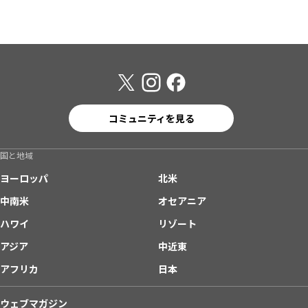
コミュニティを見る
国と地域
ヨーロッパ
北米
中南米
オセアニア
ハワイ
リゾート
アジア
中近東
アフリカ
日本
ウェブマガジン