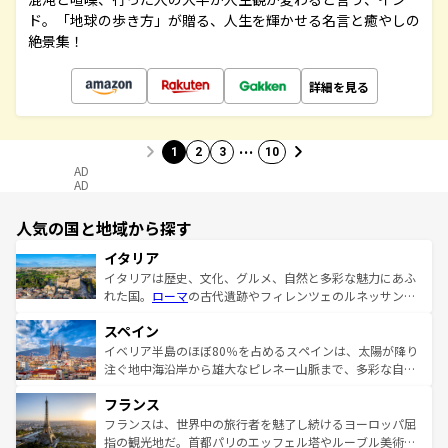
ド。「地球の歩き方」が贈る、人生を輝かせる名言と癒やしの
絶景集！
詳細を見る
…
1
2
3
10
AD
AD
人気の国と地域から探す
イタリア
イタリアは歴史、文化、グルメ、自然と多彩な魅力にあふ
れた国。
ローマ
の古代遺跡やフィレンツェのルネッサンス
美術、ヴェネツィアの運河など、歴史あるスポットはもち
スペイン
ろん、トスカーナの美しい田園風景やアマルフィ海岸の絶
景など、自然景観も見逃せない。観光の合間には、本場の
イベリア半島のほぼ80％を占めるスペインは、太陽が降り
ピザやパスタなど、絶品のイタリア料理を堪能することも
注ぐ地中海沿岸から雄大なピレネー山脈まで、多彩な自然
できる。朝目覚めてから夜眠るまで、すべての瞬間を楽し
と文化が詰まったヨーロッパ屈指の旅行先だ。多様な地域
フランス
ませてくれるイタリアで、忘れられない旅をしてみよう！
文化が根付くこの国では、情熱的なフラメンコ、熱気あふ
なお、新着のイタリア情報は
コンテンツ一覧
を参照してほ
れる闘牛、そして美味しいタパスが生活の一部となってい
フランスは、世界中の旅行者を魅了し続けるヨーロッパ屈
しい。
る。首都マドリードの洗練された雰囲気や、バルセロナの
指の観光地だ。首都パリのエッフェル塔やルーブル美術館