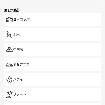
ほしい。
ほしい。
園や自然保護区など、自然が調和した近代的な景観と文化
の多様性あふれるカラフルな町は、どこを歩いても新しい
国と地域
発見がある。さらに、治安のよさや充実した公共交通機関
も、旅行者にとっては魅力的なポイント。グルメも豊富
で、ホーカーズは地元の風情を楽しめる外せないスポット
ヨーロッパ
だ。訪れる人を飽きさせないシンガポールで、多様な魅力
を体感しよう。 なお、新着のシンガポール情報は
コンテン
ツ一覧
を参照してほしい。
北米
中南米
オセアニア
ハワイ
リゾート