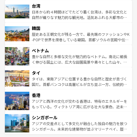
文化や歴史が息づいている。「アロハスピリット」と呼ば
ストラリア東海岸北部に広がる大サンゴ礁地帯グレートバ
ならではの贅沢な旅のスタイルだ。 なお、新着のアメリカ
台湾
れるおもてなしの心で訪れる人々を迎えてくれるハワイの
リアリーフや大陸中央部にそびえるウルル（エアーズロッ
情報は
コンテンツ一覧
を参照してほしい。
人々、おいしいローカルフードやハワイアンミュージッ
ク）、タスマニアの美しい原生林やケアンズの熱帯雨林な
日本から約４時間ほどでたどり着く台湾は、多彩な文化と
ク、伝統的なフラダンスなど、すべてがハワイの魅力を彩
ど、見どころがたくさん。また、カフェやワイン、オージ
自然が織りなす魅力的な観光地。活気あふれる大都市の台
っている。訪れるたびに新しい発見と感動が待っているハ
ービーフなどの食文化も豊かで、美味しいものであふれて
北やノスタルジックな町並みが人気な九份（ジォウフェ
ワイを、存分に味わってほしい。 なお、新着のハワイ情報
韓国
いる。アクティビティも充実しており、サーフィンやダイ
ン）、静ひつな山岳地帯である台湾東部など、都市の喧騒
は
コンテンツ一覧
を参照してほしい。
ビング、ハイキングなど、アウトドア好きにはたまらな
と山間の静けさが共存しており、訪れる人に新しい発見と
歴史ある王朝文化が残る一方で、最先端のファッションやK
い。オーストラリアの多彩な魅力を存分に味わいつくそ
驚きをもたらしてくれる。また、奥深い台湾の食文化も魅
-POPで世界を席巻している韓国。首都ソウルの宮殿や伝統
う。 なお、新着のオーストラリア情報は
コンテンツ一覧
を
力で、夜市などの屋台グルメから高級料理、ヘルシーで美
家屋が並ぶエリアでは韓国の歴史と文化に浸ることがで
参照してほしい。
ベトナム
容にもいいと評判のスイーツなど、バラエティ豊かな料理
き、地方に足を延ばせば四季折々の自然美を楽しむことが
が味わえる。 なお、新着の台湾情報は
コンテンツ一覧
を参
できる。そして、キムチや焼肉、絶品のストリートフード
豊かな自然と多様な文化が魅力的なベトナム。南北に細長
照してほしい。
まで、さまざまな韓国料理が待っている。夜には、韓国な
く伸びる国土には、広大な田園風景や青々とした山々、世
らではのナイトライフも堪能できる。あたたかいホスピタ
界遺産に登録された壮大な自然景観が点在し、都市部では
タイ
リティに包まれながら、韓国の多彩な魅力を心ゆくまで味
急速な発展と共に伝統が息づく。ハノイの古い町並みやホ
わってみてほしい。 なお、新着の韓国情報は
コンテンツ一
ーチミン市のフランス統治時代の建物も、独特の雰囲気を
タイは、東南アジアに位置する豊かな自然と歴史が息づく
覧
を参照してほしい。
醸し出している。また、バラエティの豊かさとおいしさで
国だ。首都バンコクは高層ビルが立ち並ぶ一方、伝統的な
世界中の食通を魅了してやまないベトナム料理も魅力のひ
寺院や市場がいたるところに点在し、古きよき文化と現代
香港
とつ。フォーやバインミー、ベトナムコーヒーなどは、ぜ
の活気が交差している。北部ではチェンマイなどの山岳地
ひ現地で味わいたい。どの地域を訪れてもあたたかい人々
帯で自然と触れ合い、南部ではプーケットやクラビの美し
アジアと西洋の文化が交わる香港は、特有のエネルギーを
が旅行者を迎えてくれるので、きっと忘れられない旅にな
いビーチでリゾート気分を楽しむことができる。タイ料理
もっている。ヴィクトリア湾に広がる壮大な景色、近未来
るはずだ。 なお、新着のベトナム情報は
コンテンツ一覧
を
は世界的に有名で、屋台から高級レストランまで味覚を刺
的なアートスポット、そして歴史と現代が融合した町並
参照してほしい。
シンガポール
激する。気候は一年中温暖で、どの季節にも異なる楽しみ
み、どこを訪れても感動するはず。観光スポットが密集し
が待っている。親しみやすいタイの人々、仏教を中心とし
ており、効率よく見どころを回れるのも魅力。息をのむよ
アジアの交差点として多文化が融合した独自の魅力を放つ
た文化、そして多様な観光資源が、訪れる旅人を魅了し続
うな絶景から文化的な体験まで、香港を存分に楽しみ尽く
シンガポール。未来的な建築物が並ぶマリーナベイ、歴史
ける。 なお、新着のタイ情報は
コンテンツ一覧
を参照して
そう。 なお、新着の香港情報は
コンテンツ一覧
を参照して
と伝統を感じられるエスニックタウン、多数の緑豊かな公