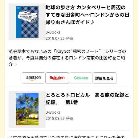
地球の歩き方 カンタベリーと周辺の
すてきな田舎町へ～ロンドンからの日
帰りおさんぽガイド♪
D-Books
2018.07.26 発売
英会話本でおなじみの「Kayoの“秘密のノート”」シリーズの
著者が、今度は自分の滞在するロンドン南東の田舎町をご紹
介！
詳細を見る
とろとろトロピカル ある旅の記録と
記憶。 第1巻
D-Books
2018.03.29 発売
子供の頃から夢見ていた南の島に滞在することになった筆者