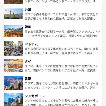
しみながら、その多様性と豊かな歴史を感じることができ
おすすめ。エメラルドグリーンに輝く海をはじめ、豊かな
シドニーのシンボルであるシドニー・オペラハウス、オー
るだろう。車でのロードトリップや列車の旅も、アメリカ
文化や歴史が息づいている。「アロハスピリット」と呼ば
ストラリア東海岸北部に広がる大サンゴ礁地帯グレートバ
ならではの贅沢な旅のスタイルだ。 なお、新着のアメリカ
台湾
れるおもてなしの心で訪れる人々を迎えてくれるハワイの
リアリーフや大陸中央部にそびえるウルル（エアーズロッ
情報は
コンテンツ一覧
を参照してほしい。
人々、おいしいローカルフードやハワイアンミュージッ
ク）、タスマニアの美しい原生林やケアンズの熱帯雨林な
日本から約４時間ほどでたどり着く台湾は、多彩な文化と
ク、伝統的なフラダンスなど、すべてがハワイの魅力を彩
ど、見どころがたくさん。また、カフェやワイン、オージ
自然が織りなす魅力的な観光地。活気あふれる大都市の台
っている。訪れるたびに新しい発見と感動が待っているハ
ービーフなどの食文化も豊かで、美味しいものであふれて
北やノスタルジックな町並みが人気な九份（ジォウフェ
ワイを、存分に味わってほしい。 なお、新着のハワイ情報
韓国
いる。アクティビティも充実しており、サーフィンやダイ
ン）、静ひつな山岳地帯である台湾東部など、都市の喧騒
は
コンテンツ一覧
を参照してほしい。
ビング、ハイキングなど、アウトドア好きにはたまらな
と山間の静けさが共存しており、訪れる人に新しい発見と
歴史ある王朝文化が残る一方で、最先端のファッションやK
い。オーストラリアの多彩な魅力を存分に味わいつくそ
驚きをもたらしてくれる。また、奥深い台湾の食文化も魅
-POPで世界を席巻している韓国。首都ソウルの宮殿や伝統
う。 なお、新着のオーストラリア情報は
コンテンツ一覧
を
力で、夜市などの屋台グルメから高級料理、ヘルシーで美
家屋が並ぶエリアでは韓国の歴史と文化に浸ることがで
参照してほしい。
ベトナム
容にもいいと評判のスイーツなど、バラエティ豊かな料理
き、地方に足を延ばせば四季折々の自然美を楽しむことが
が味わえる。 なお、新着の台湾情報は
コンテンツ一覧
を参
できる。そして、キムチや焼肉、絶品のストリートフード
豊かな自然と多様な文化が魅力的なベトナム。南北に細長
照してほしい。
まで、さまざまな韓国料理が待っている。夜には、韓国な
く伸びる国土には、広大な田園風景や青々とした山々、世
らではのナイトライフも堪能できる。あたたかいホスピタ
界遺産に登録された壮大な自然景観が点在し、都市部では
タイ
リティに包まれながら、韓国の多彩な魅力を心ゆくまで味
急速な発展と共に伝統が息づく。ハノイの古い町並みやホ
わってみてほしい。 なお、新着の韓国情報は
コンテンツ一
ーチミン市のフランス統治時代の建物も、独特の雰囲気を
タイは、東南アジアに位置する豊かな自然と歴史が息づく
覧
を参照してほしい。
醸し出している。また、バラエティの豊かさとおいしさで
国だ。首都バンコクは高層ビルが立ち並ぶ一方、伝統的な
世界中の食通を魅了してやまないベトナム料理も魅力のひ
寺院や市場がいたるところに点在し、古きよき文化と現代
香港
とつ。フォーやバインミー、ベトナムコーヒーなどは、ぜ
の活気が交差している。北部ではチェンマイなどの山岳地
ひ現地で味わいたい。どの地域を訪れてもあたたかい人々
帯で自然と触れ合い、南部ではプーケットやクラビの美し
アジアと西洋の文化が交わる香港は、特有のエネルギーを
が旅行者を迎えてくれるので、きっと忘れられない旅にな
いビーチでリゾート気分を楽しむことができる。タイ料理
もっている。ヴィクトリア湾に広がる壮大な景色、近未来
るはずだ。 なお、新着のベトナム情報は
コンテンツ一覧
を
は世界的に有名で、屋台から高級レストランまで味覚を刺
的なアートスポット、そして歴史と現代が融合した町並
参照してほしい。
シンガポール
激する。気候は一年中温暖で、どの季節にも異なる楽しみ
み、どこを訪れても感動するはず。観光スポットが密集し
が待っている。親しみやすいタイの人々、仏教を中心とし
ており、効率よく見どころを回れるのも魅力。息をのむよ
アジアの交差点として多文化が融合した独自の魅力を放つ
た文化、そして多様な観光資源が、訪れる旅人を魅了し続
うな絶景から文化的な体験まで、香港を存分に楽しみ尽く
シンガポール。未来的な建築物が並ぶマリーナベイ、歴史