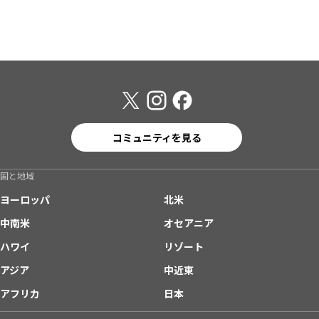
コミュニティを見る
国と地域
ヨーロッパ
北米
中南米
オセアニア
ハワイ
リゾート
アジア
中近東
アフリカ
日本