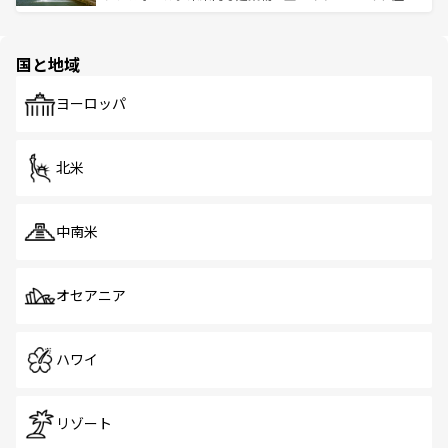
ける。 なお、新着のタイ情報は
コンテンツ一覧
を参照して
そう。 なお、新着の香港情報は
コンテンツ一覧
を参照して
と伝統を感じられるエスニックタウン、多数の緑豊かな公
ほしい。
ほしい。
園や自然保護区など、自然が調和した近代的な景観と文化
の多様性あふれるカラフルな町は、どこを歩いても新しい
国と地域
発見がある。さらに、治安のよさや充実した公共交通機関
も、旅行者にとっては魅力的なポイント。グルメも豊富
で、ホーカーズは地元の風情を楽しめる外せないスポット
ヨーロッパ
だ。訪れる人を飽きさせないシンガポールで、多様な魅力
を体感しよう。 なお、新着のシンガポール情報は
コンテン
ツ一覧
を参照してほしい。
北米
中南米
オセアニア
ハワイ
リゾート