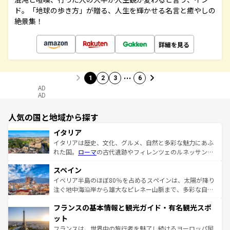
ド。「地球の歩き方」が贈る、人生を輝かせる名言と癒やしの
絶景集！
詳細を見る
…
1
2
3
6
AD
AD
人気の国と地域から探す
イタリア
イタリアは歴史、文化、グルメ、自然と多彩な魅力にあふ
れた国。
ローマ
の古代遺跡やフィレンツェのルネッサンス
美術、ヴェネツィアの運河など、歴史あるスポットはもち
スペイン
ろん、トスカーナの美しい田園風景やアマルフィ海岸の絶
景など、自然景観も見逃せない。観光の合間には、本場の
イベリア半島のほぼ80％を占めるスペインは、太陽が降り
ピザやパスタなど、絶品のイタリア料理を堪能することも
注ぐ地中海沿岸から雄大なピレネー山脈まで、多彩な自然
できる。朝目覚めてから夜眠るまで、すべての瞬間を楽し
と文化が詰まったヨーロッパ屈指の旅行先だ。多様な地域
フランスの基本情報と観光ガイド・有名観光スポ
ませてくれるイタリアで、忘れられない旅をしてみよう！
文化が根付くこの国では、情熱的なフラメンコ、熱気あふ
なお、新着のイタリア情報は
コンテンツ一覧
を参照してほ
れる闘牛、そして美味しいタパスが生活の一部となってい
ット
しい。
る。首都マドリードの洗練された雰囲気や、バルセロナの
フランスは、世界中の旅行者を魅了し続けるヨーロッパ屈