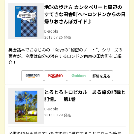
地球の歩き方 カンタベリーと周辺の
すてきな田舎町へ～ロンドンからの日
帰りおさんぽガイド♪
D-Books
2018.07.26 発売
英会話本でおなじみの「Kayoの“秘密のノート”」シリーズの
著者が、今度は自分の滞在するロンドン南東の田舎町をご紹
介！
詳細を見る
とろとろトロピカル ある旅の記録と
記憶。 第1巻
D-Books
2018.03.29 発売
子供の頃から夢見ていた南の島に滞在することになった筆者