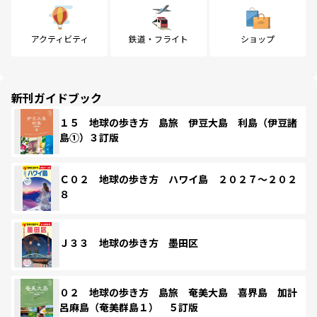
アクティビティ
鉄道・フライト
ショップ
新刊ガイドブック
１５ 地球の歩き方 島旅 伊豆大島 利島（伊豆諸
島①）３訂版
Ｃ０２ 地球の歩き方 ハワイ島 ２０２７～２０２
８
Ｊ３３ 地球の歩き方 墨田区
０２ 地球の歩き方 島旅 奄美大島 喜界島 加計
呂麻島（奄美群島１） ５訂版