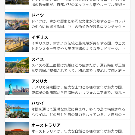
アートに溢れた街角から、地方では古代ローマ遺跡や中世
指の観光地だ。首都パリのエッフェル塔やルーブル美術館
の城塞都市、穏やかなビーチリゾートまで多彩な表情を見
といった象徴的なスポットから、田舎町の古風な美しさま
せる。地方によって風土や気候が異なるスペインはその個
ドイツ
で、幅広い魅力が詰まっている。華麗な宮殿、歴史的な大
性で訪れる人を魅了する。 なお、新着のスペイン情報は
コ
聖堂、美しいビーチ、そして豊かな自然が、訪れる者を心
ドイツは、豊かな歴史と多彩な文化が交差するヨーロッパ
ンテンツ一覧
を参照してほしい。
から魅了する。また、フランスは美食の国としても知ら
の中心に位置する国。中世の街並みが残るロマンチック街
れ、フランス料理はユネスコ無形文化遺産にも登録されて
道から、未来を先取りするようなモダンな都市まで多様な
イギリス
いる。シャンパンの発祥地であるランス、プロヴァンスの
顔を持つこの国は、どこを歩いても飽きることがない。ベ
香り高いラベンダー畑など、多彩な楽しみ方が可能だ。さ
ルリンの文化的活気、バイエルン州のアルプスの絶景、そ
イギリスは、古きよき伝統と最先端が共存する国。ウェス
らに、パリ以外の地域にも魅力が溢れており、どの街角に
してライン川沿いのワイン畑といった風景は必見。ビール
トミンスター寺院や大英博物館のようなランドマーク、歴
も豊かな歴史と文化が息づいている。パリ以外の個性あふ
とソーセージを味わいながら地元の人と過ごす楽しい時間
史ある大学都市、美しい丘陵地帯や牧歌的な風景など、エ
れる地方に足を運ぶとそれぞれで全く異なる文化を体験で
スイス
は、お酒好きな人にはぜひ体験してほしい。 なお、新着の
リアごとに異なる魅力がある。また、優雅なアフタヌーン
きるだろう。 なお、新着のフランス情報は
コンテンツ一覧
ドイツ情報は
コンテンツ一覧
を参照してほしい。
ティー、ビール好きにはたまらない英国パブ、サッカー観
スイスの国土面積は九州ほどの広さだが、運行時刻が正確
を参照してほしい。
戦など、本場だからこそできる体験も豊富。イギリスを旅
な交通網が整備されており、初心者でも安心して個人旅行
して楽しみつくそう。 なお、新着のイギリス情報は
コンテ
を楽しめる。日本同様に時刻表どおりの旅が可能だ。中世
アメリカ
ンツ一覧
を参照してほしい。
の建物がそのまま残る町や、スイスならではのユニークな
博物館もあり、アルプス観光だけでなく町歩きも満喫する
アメリカ合衆国は、広大な土地と多様な文化が魅力の国。
ことができる。国民の所得が高いため物価も高いが、旅行
東海岸の都市部から西海岸のカリフォルニアまで、訪れる
者向けの交通パス提供のサービスもあり、うまく活用すれ
場所ごとに異なる風景と体験が待っている。ニューヨーク
ハワイ
ば市内交通費無料で観光を楽しむこともできる。 なお、新
のような巨大都市は、観光、ショッピング、エンターテイ
着のスイス情報は
コンテンツ一覧
を参照してほしい。
ンメントが詰まった刺激的なスポットだ。一方、アメリカ
年間を通じて温暖な気候に恵まれ、多くの島で構成される
西部には大自然が広がり、グランドキャニオンやイエロー
ハワイは、どの島も独自の魅力をもっている。大自然の神
ストーン国立公園といった絶景が堪能できる。さらに、南
秘を感じたいなら、火山が生み出した壮大な景観を誇るハ
オーストラリア
部のニューオーリンズでは、音楽と美食が融合した独特の
ワイ島は見逃せない。また、定番の観光地といえばオアフ
文化が魅力。旅行者はアメリカの各地域で異なる魅力を楽
島だが、静かな自然を求めるならマウイ島やカウアイ島が
オーストラリアは、壮大な自然と多様な文化が魅力の国。