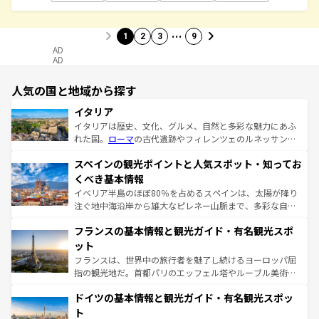
…
1
2
3
9
AD
AD
人気の国と地域から探す
イタリア
イタリアは歴史、文化、グルメ、自然と多彩な魅力にあふ
れた国。
ローマ
の古代遺跡やフィレンツェのルネッサンス
美術、ヴェネツィアの運河など、歴史あるスポットはもち
スペインの観光ポイントと人気スポット・知ってお
ろん、トスカーナの美しい田園風景やアマルフィ海岸の絶
景など、自然景観も見逃せない。観光の合間には、本場の
くべき基本情報
ピザやパスタなど、絶品のイタリア料理を堪能することも
イベリア半島のほぼ80％を占めるスペインは、太陽が降り
できる。朝目覚めてから夜眠るまで、すべての瞬間を楽し
注ぐ地中海沿岸から雄大なピレネー山脈まで、多彩な自然
ませてくれるイタリアで、忘れられない旅をしてみよう！
と文化が詰まったヨーロッパ屈指の旅行先だ。多様な地域
なお、新着のイタリア情報は
コンテンツ一覧
を参照してほ
フランスの基本情報と観光ガイド・有名観光スポ
文化が根付くこの国では、情熱的なフラメンコ、熱気あふ
しい。
れる闘牛、そして美味しいタパスが生活の一部となってい
ット
る。首都マドリードの洗練された雰囲気や、バルセロナの
フランスは、世界中の旅行者を魅了し続けるヨーロッパ屈
アートに溢れた街角から、地方では古代ローマ遺跡や中世
指の観光地だ。首都パリのエッフェル塔やルーブル美術館
の城塞都市、穏やかなビーチリゾートまで多彩な表情を見
といった象徴的なスポットから、田舎町の古風な美しさま
せる。地方によって風土や気候が異なるスペインはその個
ドイツの基本情報と観光ガイド・有名観光スポッ
で、幅広い魅力が詰まっている。華麗な宮殿、歴史的な大
性で訪れる人を魅了する。 なお、新着のスペイン情報は
コ
聖堂、美しいビーチ、そして豊かな自然が、訪れる者を心
ト