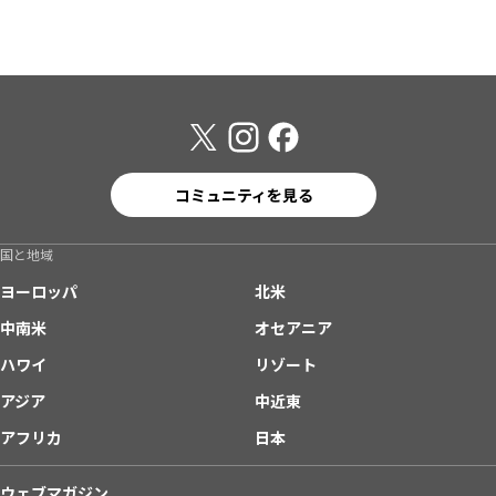
コミュニティを見る
国と地域
ヨーロッパ
北米
中南米
オセアニア
ハワイ
リゾート
アジア
中近東
アフリカ
日本
ウェブマガジン