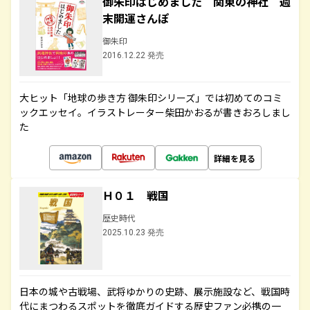
御朱印はじめました 関東の神社 週
末開運さんぽ
御朱印
2016.12.22 発売
大ヒット「地球の歩き方 御朱印シリーズ」では初めてのコミ
ックエッセイ。イラストレーター柴田かおるが書きおろしまし
た
詳細を見る
Ｈ０１ 戦国
歴史時代
2025.10.23 発売
日本の城や古戦場、武将ゆかりの史跡、展示施設など、戦国時
代にまつわるスポットを徹底ガイドする歴史ファン必携の一