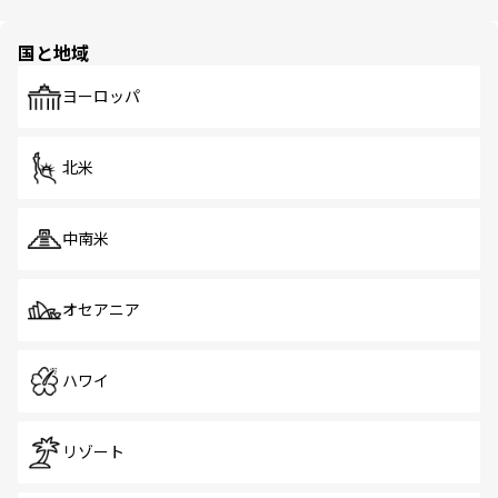
ほしい。
ほしい。
園や自然保護区など、自然が調和した近代的な景観と文化
の多様性あふれるカラフルな町は、どこを歩いても新しい
国と地域
発見がある。さらに、治安のよさや充実した公共交通機関
も、旅行者にとっては魅力的なポイント。グルメも豊富
で、ホーカーズは地元の風情を楽しめる外せないスポット
ヨーロッパ
だ。訪れる人を飽きさせないシンガポールで、多様な魅力
を体感しよう。 なお、新着のシンガポール情報は
コンテン
ツ一覧
を参照してほしい。
北米
中南米
オセアニア
ハワイ
リゾート