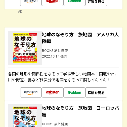
詳細を見る
AD
地球のなぞり方 旅地図 アメリカ大
陸編
BOOKS 旅と健康
2022.10.14 発売
各国の地形や関係性をなぞって学ぶ新しい地図本！国境や州、
川や街道、島など旅気分で地図をなぞって脳もイキイキ！
詳細を見る
地球のなぞり方 旅地図 ヨーロッパ
編
BOOKS 旅と健康