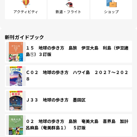
アクティビティ
鉄道・フライト
ショップ
新刊ガイドブック
１５ 地球の歩き方 島旅 伊豆大島 利島（伊豆諸
島①）３訂版
Ｃ０２ 地球の歩き方 ハワイ島 ２０２７～２０２
８
Ｊ３３ 地球の歩き方 墨田区
０２ 地球の歩き方 島旅 奄美大島 喜界島 加計
呂麻島（奄美群島１） ５訂版