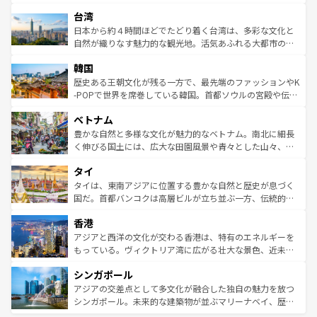
ならではの贅沢な旅のスタイルだ。 なお、新着のアメリカ
れるおもてなしの心で訪れる人々を迎えてくれるハワイの
ストラリア東海岸北部に広がる大サンゴ礁地帯グレートバ
情報は
コンテンツ一覧
を参照してほしい。
人々、おいしいローカルフードやハワイアンミュージッ
台湾
リアリーフや大陸中央部にそびえるウルル（エアーズロッ
ク、伝統的なフラダンスなど、すべてがハワイの魅力を彩
ク）、タスマニアの美しい原生林やケアンズの熱帯雨林な
日本から約４時間ほどでたどり着く台湾は、多彩な文化と
っている。訪れるたびに新しい発見と感動が待っているハ
ど、見どころがたくさん。また、カフェやワイン、オージ
自然が織りなす魅力的な観光地。活気あふれる大都市の台
ワイを、存分に味わってほしい。 なお、新着のハワイ情報
ービーフなどの食文化も豊かで、美味しいものであふれて
北やノスタルジックな町並みが人気な九份（ジォウフェ
は
コンテンツ一覧
を参照してほしい。
韓国
いる。アクティビティも充実しており、サーフィンやダイ
ン）、静ひつな山岳地帯である台湾東部など、都市の喧騒
ビング、ハイキングなど、アウトドア好きにはたまらな
と山間の静けさが共存しており、訪れる人に新しい発見と
歴史ある王朝文化が残る一方で、最先端のファッションやK
い。オーストラリアの多彩な魅力を存分に味わいつくそ
驚きをもたらしてくれる。また、奥深い台湾の食文化も魅
-POPで世界を席巻している韓国。首都ソウルの宮殿や伝統
う。 なお、新着のオーストラリア情報は
コンテンツ一覧
を
力で、夜市などの屋台グルメから高級料理、ヘルシーで美
家屋が並ぶエリアでは韓国の歴史と文化に浸ることがで
参照してほしい。
ベトナム
容にもいいと評判のスイーツなど、バラエティ豊かな料理
き、地方に足を延ばせば四季折々の自然美を楽しむことが
が味わえる。 なお、新着の台湾情報は
コンテンツ一覧
を参
できる。そして、キムチや焼肉、絶品のストリートフード
豊かな自然と多様な文化が魅力的なベトナム。南北に細長
照してほしい。
まで、さまざまな韓国料理が待っている。夜には、韓国な
く伸びる国土には、広大な田園風景や青々とした山々、世
らではのナイトライフも堪能できる。あたたかいホスピタ
界遺産に登録された壮大な自然景観が点在し、都市部では
タイ
リティに包まれながら、韓国の多彩な魅力を心ゆくまで味
急速な発展と共に伝統が息づく。ハノイの古い町並みやホ
わってみてほしい。 なお、新着の韓国情報は
コンテンツ一
ーチミン市のフランス統治時代の建物も、独特の雰囲気を
タイは、東南アジアに位置する豊かな自然と歴史が息づく
覧
を参照してほしい。
醸し出している。また、バラエティの豊かさとおいしさで
国だ。首都バンコクは高層ビルが立ち並ぶ一方、伝統的な
世界中の食通を魅了してやまないベトナム料理も魅力のひ
寺院や市場がいたるところに点在し、古きよき文化と現代
香港
とつ。フォーやバインミー、ベトナムコーヒーなどは、ぜ
の活気が交差している。北部ではチェンマイなどの山岳地
ひ現地で味わいたい。どの地域を訪れてもあたたかい人々
帯で自然と触れ合い、南部ではプーケットやクラビの美し
アジアと西洋の文化が交わる香港は、特有のエネルギーを
が旅行者を迎えてくれるので、きっと忘れられない旅にな
いビーチでリゾート気分を楽しむことができる。タイ料理
もっている。ヴィクトリア湾に広がる壮大な景色、近未来
るはずだ。 なお、新着のベトナム情報は
コンテンツ一覧
を
は世界的に有名で、屋台から高級レストランまで味覚を刺
的なアートスポット、そして歴史と現代が融合した町並
参照してほしい。
シンガポール
激する。気候は一年中温暖で、どの季節にも異なる楽しみ
み、どこを訪れても感動するはず。観光スポットが密集し
が待っている。親しみやすいタイの人々、仏教を中心とし
ており、効率よく見どころを回れるのも魅力。息をのむよ
アジアの交差点として多文化が融合した独自の魅力を放つ
た文化、そして多様な観光資源が、訪れる旅人を魅了し続
うな絶景から文化的な体験まで、香港を存分に楽しみ尽く
シンガポール。未来的な建築物が並ぶマリーナベイ、歴史
ける。 なお、新着のタイ情報は
コンテンツ一覧
を参照して
そう。 なお、新着の香港情報は
コンテンツ一覧
を参照して
と伝統を感じられるエスニックタウン、多数の緑豊かな公