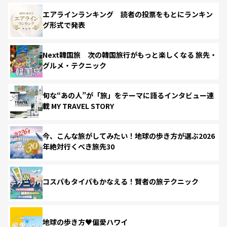
エアラインランキング 読者の投票をもとにランキン
グ形式で発表
Next韓国旅 次の韓国旅行がもっと楽しくなる 旅先・
グルメ・テクニック
旬な“あの人”が「旅」をテーマに語るインタビュー連
載 MY TRAVEL STORY
今、こんな旅がしてみたい！地球の歩き方が選ぶ2026
年絶対行くべき旅先30
コスパもタイパもかなえる！賢者の旅テクニック
地球の歩き方♥偏愛ハワイ