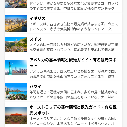
ンテンツ一覧
を参照してほしい。
から魅了する。また、フランスは美食の国としても知ら
ドイツは、豊かな歴史と多彩な文化が交差するヨーロッパ
れ、フランス料理はユネスコ無形文化遺産にも登録されて
の中心に位置する国。中世の街並みが残るロマンチック街
いる。シャンパンの発祥地であるランス、プロヴァンスの
道から、未来を先取りするようなモダンな都市まで多様な
香り高いラベンダー畑など、多彩な楽しみ方が可能だ。さ
イギリス
顔を持つこの国は、どこを歩いても飽きることがない。ベ
らに、パリ以外の地域にも魅力が溢れており、どの街角に
ルリンの文化的活気、バイエルン州のアルプスの絶景、そ
イギリスは、古きよき伝統と最先端が共存する国。ウェス
も豊かな歴史と文化が息づいている。パリ以外の個性あふ
してライン川沿いのワイン畑といった風景は必見。ビール
トミンスター寺院や大英博物館のようなランドマーク、歴
れる地方に足を運ぶとそれぞれで全く異なる文化を体験で
とソーセージを味わいながら地元の人と過ごす楽しい時間
史ある大学都市、美しい丘陵地帯や牧歌的な風景など、エ
きるだろう。 なお、新着のフランス情報は
コンテンツ一覧
スイス
は、お酒好きな人にはぜひ体験してほしい。 なお、新着の
リアごとに異なる魅力がある。また、優雅なアフタヌーン
を参照してほしい。
ドイツ情報は
コンテンツ一覧
を参照してほしい。
ティー、ビール好きにはたまらない英国パブ、サッカー観
スイスの国土面積は九州ほどの広さだが、運行時刻が正確
戦など、本場だからこそできる体験も豊富。イギリスを旅
な交通網が整備されており、初心者でも安心して個人旅行
して楽しみつくそう。 なお、新着のイギリス情報は
コンテ
を楽しめる。日本同様に時刻表どおりの旅が可能だ。中世
アメリカの基本情報と観光ガイド・有名観光スポ
ンツ一覧
を参照してほしい。
の建物がそのまま残る町や、スイスならではのユニークな
博物館もあり、アルプス観光だけでなく町歩きも満喫する
ット
ことができる。国民の所得が高いため物価も高いが、旅行
アメリカ合衆国は、広大な土地と多様な文化が魅力の国。
者向けの交通パス提供のサービスもあり、うまく活用すれ
東海岸の都市部から西海岸のカリフォルニアまで、訪れる
ば市内交通費無料で観光を楽しむこともできる。 なお、新
場所ごとに異なる風景と体験が待っている。ニューヨーク
着のスイス情報は
コンテンツ一覧
を参照してほしい。
ハワイ
のような巨大都市は、観光、ショッピング、エンターテイ
ンメントが詰まった刺激的なスポットだ。一方、アメリカ
年間を通じて温暖な気候に恵まれ、多くの島で構成される
西部には大自然が広がり、グランドキャニオンやイエロー
ハワイは、どの島も独自の魅力をもっている。大自然の神
ストーン国立公園といった絶景が堪能できる。さらに、南
秘を感じたいなら、火山が生み出した壮大な景観を誇るハ
オーストラリアの基本情報と観光ガイド・有名観
部のニューオーリンズでは、音楽と美食が融合した独特の
ワイ島は見逃せない。また、定番の観光地といえばオアフ
文化が魅力。旅行者はアメリカの各地域で異なる魅力を楽
島だが、静かな自然を求めるならマウイ島やカウアイ島が
光スポット
しみながら、その多様性と豊かな歴史を感じることができ
おすすめ。エメラルドグリーンに輝く海をはじめ、豊かな
オーストラリアは、壮大な自然と多様な文化が魅力の国。
るだろう。車でのロードトリップや列車の旅も、アメリカ
文化や歴史が息づいている。「アロハスピリット」と呼ば
シドニーのシンボルであるシドニー・オペラハウス、オー