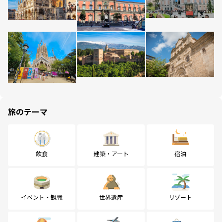
旅のテーマ
飲食
建築・アート
宿泊
イベント・観戦
世界遺産
リゾート