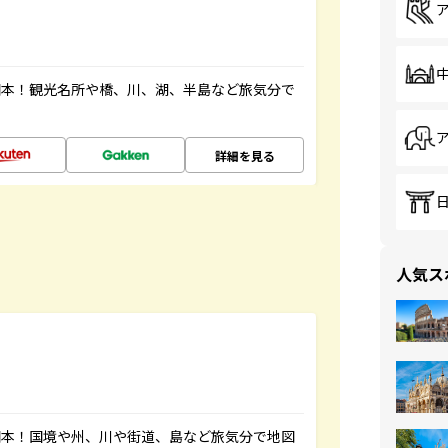
図本！観光名所や橋、川、湖、半島など旅気分で
詳細を見る
人気ス
図本！国境や州、川や街道、島など旅気分で地図