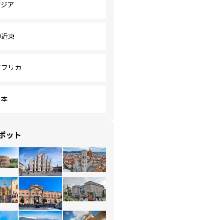
アジア
中近東
アフリカ
日本
ポット