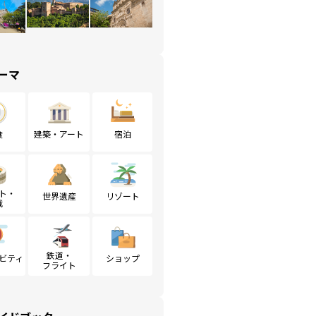
ーマ
食
建築・アート
宿泊
ト・
世界遺産
リゾート
戦
鉄道・
ビティ
ショップ
フライト