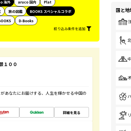
co 海外
aruco 国内
Plat
国と地
代
旅の図鑑
BOOKS スペシャルコラボ
BOOKS
D-Books
絞り込み条件を追加
景１００
」があなたにお届けする、人生を輝かせる中国の
詳細を見る