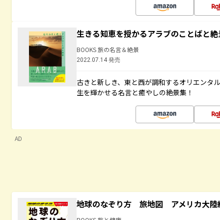
生きる知恵を授かるアラブのことばと絶
BOOKS 旅の名言＆絶景
2022.07.14 発売
古きと新しき、東と西が調和するオリエンタ
生を輝かせる名言と癒やしの絶景集！
AD
地球のなぞり方 旅地図 アメリカ大陸
BOOKS 旅と健康