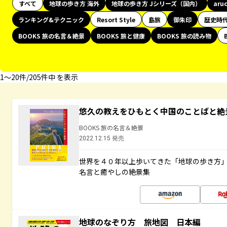
すべて
地球の歩き方 海外
地球の歩き方 Jシリーズ（国内）
aru
ランキング&テクニック
Resort Style
島旅
御朱印
歴史時
BOOKS 旅の名言＆絶景
BOOKS 旅と健康
BOOKS 旅の読み物
1〜20件/205件中 を表示
悠久の教えをひもとく中国のことばと絶
BOOKS 旅の名言＆絶景
2022.12.15 発売
世界を４０年以上歩いてきた「地球の歩き方
名言と癒やしの絶景集
地球のなぞり方 旅地図 日本編