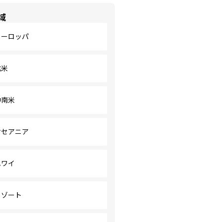
域
ヨーロッパ
北米
中南米
オセアニア
ハワイ
リゾート