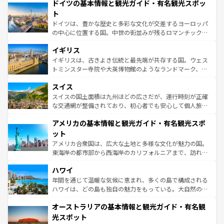
せる。地方によって風土や気候が異なるスペインはその個
ドイツの基本情報と観光ガイド・有名観光スポッ
で、幅広い魅力が詰まっている。華麗な宮殿、歴史的な大
性で訪れる人を魅了する。 なお、新着のスペイン情報は
コ
聖堂、美しいビーチ、そして豊かな自然が、訪れる者を心
ト
ンテンツ一覧
を参照してほしい。
から魅了する。また、フランスは美食の国としても知ら
ドイツは、豊かな歴史と多彩な文化が交差するヨーロッパ
れ、フランス料理はユネスコ無形文化遺産にも登録されて
の中心に位置する国。中世の街並みが残るロマンチック街
いる。シャンパンの発祥地であるランス、プロヴァンスの
道から、未来を先取りするようなモダンな都市まで多様な
香り高いラベンダー畑など、多彩な楽しみ方が可能だ。さ
イギリス
顔を持つこの国は、どこを歩いても飽きることがない。ベ
らに、パリ以外の地域にも魅力が溢れており、どの街角に
ルリンの文化的活気、バイエルン州のアルプスの絶景、そ
イギリスは、古きよき伝統と最先端が共存する国。ウェス
も豊かな歴史と文化が息づいている。パリ以外の個性あふ
してライン川沿いのワイン畑といった風景は必見。ビール
トミンスター寺院や大英博物館のようなランドマーク、歴
れる地方に足を運ぶとそれぞれで全く異なる文化を体験で
とソーセージを味わいながら地元の人と過ごす楽しい時間
史ある大学都市、美しい丘陵地帯や牧歌的な風景など、エ
きるだろう。 なお、新着のフランス情報は
コンテンツ一覧
スイス
は、お酒好きな人にはぜひ体験してほしい。 なお、新着の
リアごとに異なる魅力がある。また、優雅なアフタヌーン
を参照してほしい。
ドイツ情報は
コンテンツ一覧
を参照してほしい。
ティー、ビール好きにはたまらない英国パブ、サッカー観
スイスの国土面積は九州ほどの広さだが、運行時刻が正確
戦など、本場だからこそできる体験も豊富。イギリスを旅
な交通網が整備されており、初心者でも安心して個人旅行
して楽しみつくそう。 なお、新着のイギリス情報は
コンテ
を楽しめる。日本同様に時刻表どおりの旅が可能だ。中世
アメリカの基本情報と観光ガイド・有名観光スポ
ンツ一覧
を参照してほしい。
の建物がそのまま残る町や、スイスならではのユニークな
博物館もあり、アルプス観光だけでなく町歩きも満喫する
ット
ことができる。国民の所得が高いため物価も高いが、旅行
アメリカ合衆国は、広大な土地と多様な文化が魅力の国。
者向けの交通パス提供のサービスもあり、うまく活用すれ
東海岸の都市部から西海岸のカリフォルニアまで、訪れる
ば市内交通費無料で観光を楽しむこともできる。 なお、新
場所ごとに異なる風景と体験が待っている。ニューヨーク
着のスイス情報は
コンテンツ一覧
を参照してほしい。
ハワイ
のような巨大都市は、観光、ショッピング、エンターテイ
ンメントが詰まった刺激的なスポットだ。一方、アメリカ
年間を通じて温暖な気候に恵まれ、多くの島で構成される
西部には大自然が広がり、グランドキャニオンやイエロー
ハワイは、どの島も独自の魅力をもっている。大自然の神
ストーン国立公園といった絶景が堪能できる。さらに、南
秘を感じたいなら、火山が生み出した壮大な景観を誇るハ
オーストラリアの基本情報と観光ガイド・有名観
部のニューオーリンズでは、音楽と美食が融合した独特の
ワイ島は見逃せない。また、定番の観光地といえばオアフ
文化が魅力。旅行者はアメリカの各地域で異なる魅力を楽
島だが、静かな自然を求めるならマウイ島やカウアイ島が
光スポット