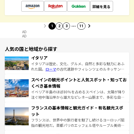
詳細を見る
…
1
2
3
11
AD
AD
人気の国と地域から探す
イタリア
イタリアは歴史、文化、グルメ、自然と多彩な魅力にあふ
れた国。
ローマ
の古代遺跡やフィレンツェのルネッサンス
美術、ヴェネツィアの運河など、歴史あるスポットはもち
スペインの観光ポイントと人気スポット・知ってお
ろん、トスカーナの美しい田園風景やアマルフィ海岸の絶
景など、自然景観も見逃せない。観光の合間には、本場の
くべき基本情報
ピザやパスタなど、絶品のイタリア料理を堪能することも
イベリア半島のほぼ80％を占めるスペインは、太陽が降り
できる。朝目覚めてから夜眠るまで、すべての瞬間を楽し
注ぐ地中海沿岸から雄大なピレネー山脈まで、多彩な自然
ませてくれるイタリアで、忘れられない旅をしてみよう！
と文化が詰まったヨーロッパ屈指の旅行先だ。多様な地域
なお、新着のイタリア情報は
コンテンツ一覧
を参照してほ
フランスの基本情報と観光ガイド・有名観光スポ
文化が根付くこの国では、情熱的なフラメンコ、熱気あふ
しい。
れる闘牛、そして美味しいタパスが生活の一部となってい
ット
る。首都マドリードの洗練された雰囲気や、バルセロナの
フランスは、世界中の旅行者を魅了し続けるヨーロッパ屈
アートに溢れた街角から、地方では古代ローマ遺跡や中世
指の観光地だ。首都パリのエッフェル塔やルーブル美術館
の城塞都市、穏やかなビーチリゾートまで多彩な表情を見
といった象徴的なスポットから、田舎町の古風な美しさま