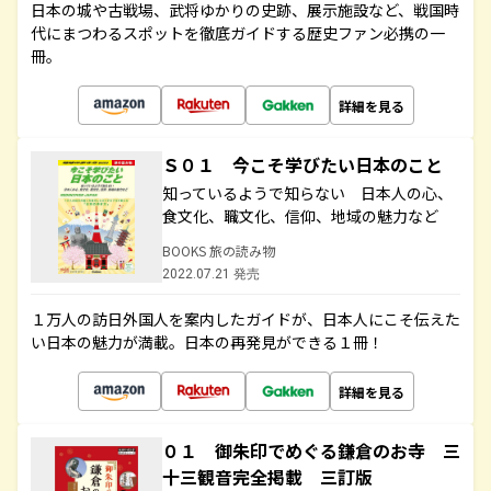
日本の城や古戦場、武将ゆかりの史跡、展示施設など、戦国時
代にまつわるスポットを徹底ガイドする歴史ファン必携の一
冊。
詳細を見る
Ｓ０１ 今こそ学びたい日本のこと
知っているようで知らない 日本人の心、
食文化、職文化、信仰、地域の魅力など
BOOKS 旅の読み物
2022.07.21 発売
１万人の訪日外国人を案内したガイドが、日本人にこそ伝えた
い日本の魅力が満載。日本の再発見ができる１冊！
詳細を見る
０１ 御朱印でめぐる鎌倉のお寺 三
十三観音完全掲載 三訂版