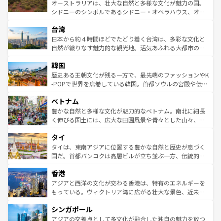
しみながら、その多様性と豊かな歴史を感じることができ
おすすめ。エメラルドグリーンに輝く海をはじめ、豊かな
オーストラリアは、壮大な自然と多様な文化が魅力の国。
るだろう。車でのロードトリップや列車の旅も、アメリカ
文化や歴史が息づいている。「アロハスピリット」と呼ば
シドニーのシンボルであるシドニー・オペラハウス、オー
ならではの贅沢な旅のスタイルだ。 なお、新着のアメリカ
れるおもてなしの心で訪れる人々を迎えてくれるハワイの
ストラリア東海岸北部に広がる大サンゴ礁地帯グレートバ
情報は
コンテンツ一覧
を参照してほしい。
人々、おいしいローカルフードやハワイアンミュージッ
台湾
リアリーフや大陸中央部にそびえるウルル（エアーズロッ
ク、伝統的なフラダンスなど、すべてがハワイの魅力を彩
ク）、タスマニアの美しい原生林やケアンズの熱帯雨林な
日本から約４時間ほどでたどり着く台湾は、多彩な文化と
っている。訪れるたびに新しい発見と感動が待っているハ
ど、見どころがたくさん。また、カフェやワイン、オージ
自然が織りなす魅力的な観光地。活気あふれる大都市の台
ワイを、存分に味わってほしい。 なお、新着のハワイ情報
ービーフなどの食文化も豊かで、美味しいものであふれて
北やノスタルジックな町並みが人気な九份（ジォウフェ
は
コンテンツ一覧
を参照してほしい。
韓国
いる。アクティビティも充実しており、サーフィンやダイ
ン）、静ひつな山岳地帯である台湾東部など、都市の喧騒
ビング、ハイキングなど、アウトドア好きにはたまらな
と山間の静けさが共存しており、訪れる人に新しい発見と
歴史ある王朝文化が残る一方で、最先端のファッションやK
い。オーストラリアの多彩な魅力を存分に味わいつくそ
驚きをもたらしてくれる。また、奥深い台湾の食文化も魅
-POPで世界を席巻している韓国。首都ソウルの宮殿や伝統
う。 なお、新着のオーストラリア情報は
コンテンツ一覧
を
力で、夜市などの屋台グルメから高級料理、ヘルシーで美
家屋が並ぶエリアでは韓国の歴史と文化に浸ることがで
参照してほしい。
ベトナム
容にもいいと評判のスイーツなど、バラエティ豊かな料理
き、地方に足を延ばせば四季折々の自然美を楽しむことが
が味わえる。 なお、新着の台湾情報は
コンテンツ一覧
を参
できる。そして、キムチや焼肉、絶品のストリートフード
豊かな自然と多様な文化が魅力的なベトナム。南北に細長
照してほしい。
まで、さまざまな韓国料理が待っている。夜には、韓国な
く伸びる国土には、広大な田園風景や青々とした山々、世
らではのナイトライフも堪能できる。あたたかいホスピタ
界遺産に登録された壮大な自然景観が点在し、都市部では
タイ
リティに包まれながら、韓国の多彩な魅力を心ゆくまで味
急速な発展と共に伝統が息づく。ハノイの古い町並みやホ
わってみてほしい。 なお、新着の韓国情報は
コンテンツ一
ーチミン市のフランス統治時代の建物も、独特の雰囲気を
タイは、東南アジアに位置する豊かな自然と歴史が息づく
覧
を参照してほしい。
醸し出している。また、バラエティの豊かさとおいしさで
国だ。首都バンコクは高層ビルが立ち並ぶ一方、伝統的な
世界中の食通を魅了してやまないベトナム料理も魅力のひ
寺院や市場がいたるところに点在し、古きよき文化と現代
香港
とつ。フォーやバインミー、ベトナムコーヒーなどは、ぜ
の活気が交差している。北部ではチェンマイなどの山岳地
ひ現地で味わいたい。どの地域を訪れてもあたたかい人々
帯で自然と触れ合い、南部ではプーケットやクラビの美し
アジアと西洋の文化が交わる香港は、特有のエネルギーを
が旅行者を迎えてくれるので、きっと忘れられない旅にな
いビーチでリゾート気分を楽しむことができる。タイ料理
もっている。ヴィクトリア湾に広がる壮大な景色、近未来
るはずだ。 なお、新着のベトナム情報は
コンテンツ一覧
を
は世界的に有名で、屋台から高級レストランまで味覚を刺
的なアートスポット、そして歴史と現代が融合した町並
参照してほしい。
シンガポール
激する。気候は一年中温暖で、どの季節にも異なる楽しみ
み、どこを訪れても感動するはず。観光スポットが密集し
が待っている。親しみやすいタイの人々、仏教を中心とし
ており、効率よく見どころを回れるのも魅力。息をのむよ
アジアの交差点として多文化が融合した独自の魅力を放つ