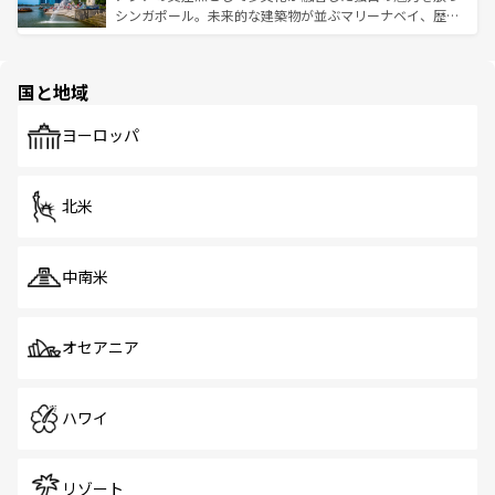
た文化、そして多様な観光資源が、訪れる旅人を魅了し続
うな絶景から文化的な体験まで、香港を存分に楽しみ尽く
シンガポール。未来的な建築物が並ぶマリーナベイ、歴史
ける。 なお、新着のタイ情報は
コンテンツ一覧
を参照して
そう。 なお、新着の香港情報は
コンテンツ一覧
を参照して
と伝統を感じられるエスニックタウン、多数の緑豊かな公
ほしい。
ほしい。
園や自然保護区など、自然が調和した近代的な景観と文化
の多様性あふれるカラフルな町は、どこを歩いても新しい
国と地域
発見がある。さらに、治安のよさや充実した公共交通機関
も、旅行者にとっては魅力的なポイント。グルメも豊富
で、ホーカーズは地元の風情を楽しめる外せないスポット
ヨーロッパ
だ。訪れる人を飽きさせないシンガポールで、多様な魅力
を体感しよう。 なお、新着のシンガポール情報は
コンテン
ツ一覧
を参照してほしい。
北米
中南米
オセアニア
ハワイ
リゾート