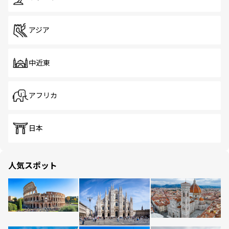
アジア
中近東
アフリカ
日本
人気スポット