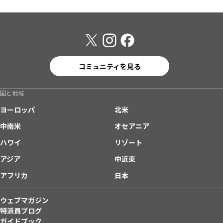
コミュニティを見る
国と地域
ヨーロッパ
北米
中南米
オセアニア
ハワイ
リゾート
アジア
中近東
アフリカ
日本
ウェブマガジン
特派員ブログ
ガイドブック