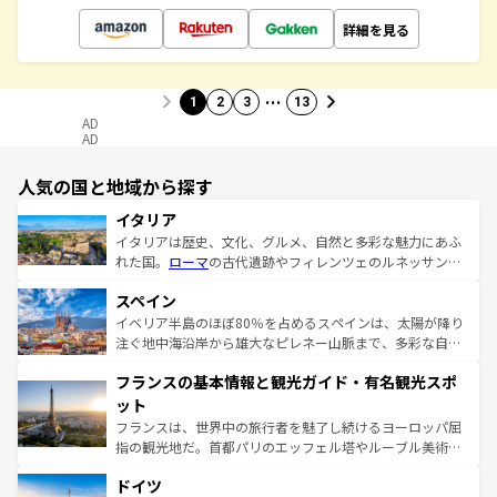
詳細を見る
…
1
2
3
13
AD
AD
人気の国と地域から探す
イタリア
イタリアは歴史、文化、グルメ、自然と多彩な魅力にあふ
れた国。
ローマ
の古代遺跡やフィレンツェのルネッサンス
美術、ヴェネツィアの運河など、歴史あるスポットはもち
スペイン
ろん、トスカーナの美しい田園風景やアマルフィ海岸の絶
景など、自然景観も見逃せない。観光の合間には、本場の
イベリア半島のほぼ80％を占めるスペインは、太陽が降り
ピザやパスタなど、絶品のイタリア料理を堪能することも
注ぐ地中海沿岸から雄大なピレネー山脈まで、多彩な自然
できる。朝目覚めてから夜眠るまで、すべての瞬間を楽し
と文化が詰まったヨーロッパ屈指の旅行先だ。多様な地域
フランスの基本情報と観光ガイド・有名観光スポ
ませてくれるイタリアで、忘れられない旅をしてみよう！
文化が根付くこの国では、情熱的なフラメンコ、熱気あふ
なお、新着のイタリア情報は
コンテンツ一覧
を参照してほ
れる闘牛、そして美味しいタパスが生活の一部となってい
ット
しい。
る。首都マドリードの洗練された雰囲気や、バルセロナの
フランスは、世界中の旅行者を魅了し続けるヨーロッパ屈
アートに溢れた街角から、地方では古代ローマ遺跡や中世
指の観光地だ。首都パリのエッフェル塔やルーブル美術館
の城塞都市、穏やかなビーチリゾートまで多彩な表情を見
といった象徴的なスポットから、田舎町の古風な美しさま
せる。地方によって風土や気候が異なるスペインはその個
ドイツ
で、幅広い魅力が詰まっている。華麗な宮殿、歴史的な大