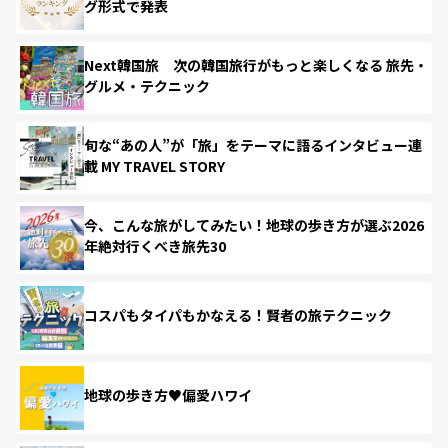
グ形式で発表
Next韓国旅 次の韓国旅行がもっと楽しくなる 旅先・
グルメ・テクニック
旬な“あの人”が「旅」をテーマに語るインタビュー連
載 MY TRAVEL STORY
今、こんな旅がしてみたい！地球の歩き方が選ぶ2026
年絶対行くべき旅先30
コスパもタイパもかなえる！賢者の旅テクニック
地球の歩き方♥偏愛ハワイ