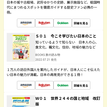
日本の城や古戦場、武将ゆかりの史跡、展示施設など、戦国時
代にまつわるスポットを徹底ガイドする歴史ファン必携の一
冊。
詳細を見る
Ｓ０１ 今こそ学びたい日本のこと
知っているようで知らない 日本人の心、
食文化、職文化、信仰、地域の魅力など
BOOKS 旅の読み物
2022.07.21 発売
１万人の訪日外国人を案内したガイドが、日本人にこそ伝えた
い日本の魅力が満載。日本の再発見ができる１冊！
詳細を見る
Ｗ０１ 世界２４４の国と地域 改訂
版