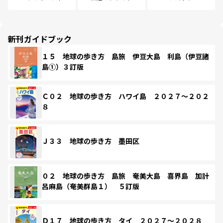
新刊ガイドブック
１５ 地球の歩き方 島旅 伊豆大島 利島（伊豆諸
島①）３訂版
Ｃ０２ 地球の歩き方 ハワイ島 ２０２７～２０２
８
Ｊ３３ 地球の歩き方 墨田区
０２ 地球の歩き方 島旅 奄美大島 喜界島 加計
呂麻島（奄美群島１） ５訂版
Ｄ１７ 地球の歩き方 タイ ２０２７～２０２８