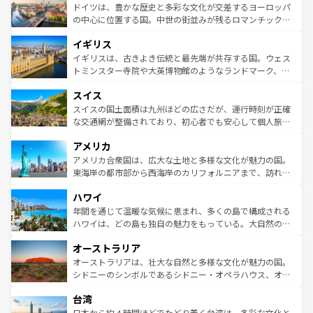
性で訪れる人を魅了する。 なお、新着のスペイン情報は
コ
聖堂、美しいビーチ、そして豊かな自然が、訪れる者を心
ドイツは、豊かな歴史と多彩な文化が交差するヨーロッパ
ンテンツ一覧
を参照してほしい。
から魅了する。また、フランスは美食の国としても知ら
の中心に位置する国。中世の街並みが残るロマンチック街
れ、フランス料理はユネスコ無形文化遺産にも登録されて
道から、未来を先取りするようなモダンな都市まで多様な
イギリス
いる。シャンパンの発祥地であるランス、プロヴァンスの
顔を持つこの国は、どこを歩いても飽きることがない。ベ
香り高いラベンダー畑など、多彩な楽しみ方が可能だ。さ
ルリンの文化的活気、バイエルン州のアルプスの絶景、そ
イギリスは、古きよき伝統と最先端が共存する国。ウェス
らに、パリ以外の地域にも魅力が溢れており、どの街角に
してライン川沿いのワイン畑といった風景は必見。ビール
トミンスター寺院や大英博物館のようなランドマーク、歴
も豊かな歴史と文化が息づいている。パリ以外の個性あふ
とソーセージを味わいながら地元の人と過ごす楽しい時間
史ある大学都市、美しい丘陵地帯や牧歌的な風景など、エ
れる地方に足を運ぶとそれぞれで全く異なる文化を体験で
スイス
は、お酒好きな人にはぜひ体験してほしい。 なお、新着の
リアごとに異なる魅力がある。また、優雅なアフタヌーン
きるだろう。 なお、新着のフランス情報は
コンテンツ一覧
ドイツ情報は
コンテンツ一覧
を参照してほしい。
ティー、ビール好きにはたまらない英国パブ、サッカー観
スイスの国土面積は九州ほどの広さだが、運行時刻が正確
を参照してほしい。
戦など、本場だからこそできる体験も豊富。イギリスを旅
な交通網が整備されており、初心者でも安心して個人旅行
して楽しみつくそう。 なお、新着のイギリス情報は
コンテ
を楽しめる。日本同様に時刻表どおりの旅が可能だ。中世
アメリカ
ンツ一覧
を参照してほしい。
の建物がそのまま残る町や、スイスならではのユニークな
博物館もあり、アルプス観光だけでなく町歩きも満喫する
アメリカ合衆国は、広大な土地と多様な文化が魅力の国。
ことができる。国民の所得が高いため物価も高いが、旅行
東海岸の都市部から西海岸のカリフォルニアまで、訪れる
者向けの交通パス提供のサービスもあり、うまく活用すれ
場所ごとに異なる風景と体験が待っている。ニューヨーク
ハワイ
ば市内交通費無料で観光を楽しむこともできる。 なお、新
のような巨大都市は、観光、ショッピング、エンターテイ
着のスイス情報は
コンテンツ一覧
を参照してほしい。
ンメントが詰まった刺激的なスポットだ。一方、アメリカ
年間を通じて温暖な気候に恵まれ、多くの島で構成される
西部には大自然が広がり、グランドキャニオンやイエロー
ハワイは、どの島も独自の魅力をもっている。大自然の神
ストーン国立公園といった絶景が堪能できる。さらに、南
秘を感じたいなら、火山が生み出した壮大な景観を誇るハ
オーストラリア
部のニューオーリンズでは、音楽と美食が融合した独特の
ワイ島は見逃せない。また、定番の観光地といえばオアフ
文化が魅力。旅行者はアメリカの各地域で異なる魅力を楽
島だが、静かな自然を求めるならマウイ島やカウアイ島が
オーストラリアは、壮大な自然と多様な文化が魅力の国。
しみながら、その多様性と豊かな歴史を感じることができ
おすすめ。エメラルドグリーンに輝く海をはじめ、豊かな
シドニーのシンボルであるシドニー・オペラハウス、オー
るだろう。車でのロードトリップや列車の旅も、アメリカ
文化や歴史が息づいている。「アロハスピリット」と呼ば
ストラリア東海岸北部に広がる大サンゴ礁地帯グレートバ
ならではの贅沢な旅のスタイルだ。 なお、新着のアメリカ
台湾
れるおもてなしの心で訪れる人々を迎えてくれるハワイの
リアリーフや大陸中央部にそびえるウルル（エアーズロッ
情報は
コンテンツ一覧
を参照してほしい。
人々、おいしいローカルフードやハワイアンミュージッ
ク）、タスマニアの美しい原生林やケアンズの熱帯雨林な
日本から約４時間ほどでたどり着く台湾は、多彩な文化と