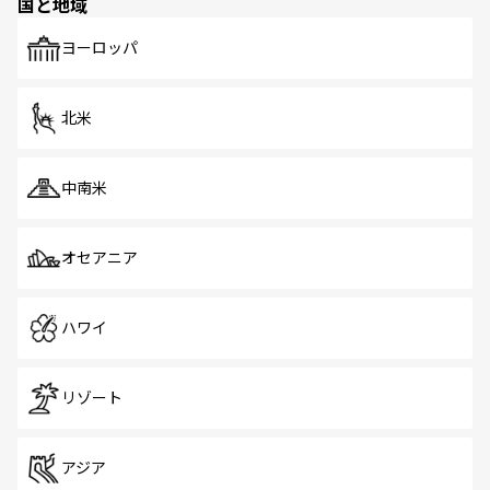
国と地域
発見がある。さらに、治安のよさや充実した公共交通機関
も、旅行者にとっては魅力的なポイント。グルメも豊富
で、ホーカーズは地元の風情を楽しめる外せないスポット
ヨーロッパ
だ。訪れる人を飽きさせないシンガポールで、多様な魅力
を体感しよう。 なお、新着のシンガポール情報は
コンテン
ツ一覧
を参照してほしい。
北米
中南米
オセアニア
ハワイ
リゾート
アジア