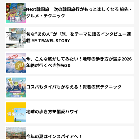
Next韓国旅 次の韓国旅行がもっと楽しくなる 旅先・
グルメ・テクニック
旬な“あの人”が「旅」をテーマに語るインタビュー連
載 MY TRAVEL STORY
今、こんな旅がしてみたい！地球の歩き方が選ぶ2026
年絶対行くべき旅先30
コスパもタイパもかなえる！賢者の旅テクニック
地球の歩き方♥偏愛ハワイ
今年の夏はインスパイアへ！