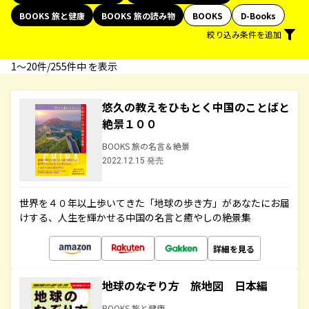
BOOKS 旅と健康
BOOKS 旅の読み物
BOOKS
D-Books
絞り込み条件を追加
1〜20件/255件中 を表示
悠久の教えをひもとく中国のことばと
絶景１００
BOOKS 旅の名言＆絶景
2022.12.15 発売
世界を４０年以上歩いてきた「地球の歩き方」があなたにお届
けする、人生を輝かせる中国の名言と癒やしの絶景集
詳細を見る
地球のなぞり方 旅地図 日本編
BOOKS 旅と健康