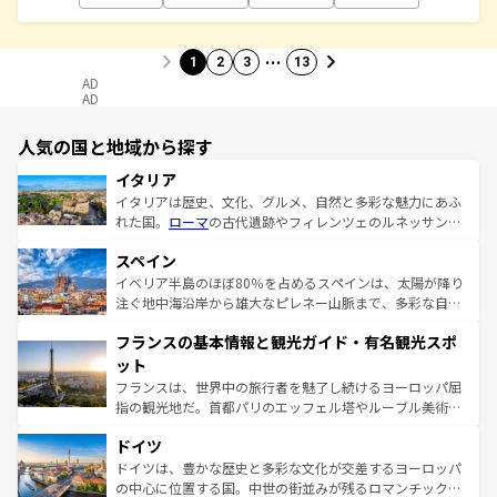
…
1
2
3
13
AD
AD
人気の国と地域から探す
イタリア
イタリアは歴史、文化、グルメ、自然と多彩な魅力にあふ
れた国。
ローマ
の古代遺跡やフィレンツェのルネッサンス
美術、ヴェネツィアの運河など、歴史あるスポットはもち
スペイン
ろん、トスカーナの美しい田園風景やアマルフィ海岸の絶
景など、自然景観も見逃せない。観光の合間には、本場の
イベリア半島のほぼ80％を占めるスペインは、太陽が降り
ピザやパスタなど、絶品のイタリア料理を堪能することも
注ぐ地中海沿岸から雄大なピレネー山脈まで、多彩な自然
できる。朝目覚めてから夜眠るまで、すべての瞬間を楽し
と文化が詰まったヨーロッパ屈指の旅行先だ。多様な地域
フランスの基本情報と観光ガイド・有名観光スポ
ませてくれるイタリアで、忘れられない旅をしてみよう！
文化が根付くこの国では、情熱的なフラメンコ、熱気あふ
なお、新着のイタリア情報は
コンテンツ一覧
を参照してほ
れる闘牛、そして美味しいタパスが生活の一部となってい
ット
しい。
る。首都マドリードの洗練された雰囲気や、バルセロナの
フランスは、世界中の旅行者を魅了し続けるヨーロッパ屈
アートに溢れた街角から、地方では古代ローマ遺跡や中世
指の観光地だ。首都パリのエッフェル塔やルーブル美術館
の城塞都市、穏やかなビーチリゾートまで多彩な表情を見
といった象徴的なスポットから、田舎町の古風な美しさま
せる。地方によって風土や気候が異なるスペインはその個
ドイツ
で、幅広い魅力が詰まっている。華麗な宮殿、歴史的な大
性で訪れる人を魅了する。 なお、新着のスペイン情報は
コ
聖堂、美しいビーチ、そして豊かな自然が、訪れる者を心
ドイツは、豊かな歴史と多彩な文化が交差するヨーロッパ
ンテンツ一覧
を参照してほしい。
から魅了する。また、フランスは美食の国としても知ら
の中心に位置する国。中世の街並みが残るロマンチック街