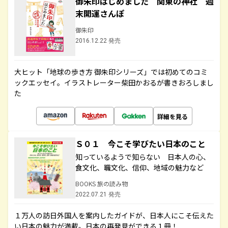
御朱印はじめました 関東の神社 週
末開運さんぽ
御朱印
2016.12.22 発売
大ヒット「地球の歩き方 御朱印シリーズ」では初めてのコミ
ックエッセイ。イラストレーター柴田かおるが書きおろしまし
た
詳細を見る
Ｓ０１ 今こそ学びたい日本のこと
知っているようで知らない 日本人の心、
食文化、職文化、信仰、地域の魅力など
BOOKS 旅の読み物
2022.07.21 発売
１万人の訪日外国人を案内したガイドが、日本人にこそ伝えた
い日本の魅力が満載。日本の再発見ができる１冊！