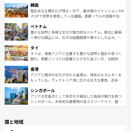
ワイを、存分に味わってほしい。 なお、新着のハワイ情報
韓国
いる。アクティビティも充実しており、サーフィンやダイ
ン）、静ひつな山岳地帯である台湾東部など、都市の喧騒
は
コンテンツ一覧
を参照してほしい。
ビング、ハイキングなど、アウトドア好きにはたまらな
と山間の静けさが共存しており、訪れる人に新しい発見と
歴史ある王朝文化が残る一方で、最先端のファッションやK
い。オーストラリアの多彩な魅力を存分に味わいつくそ
驚きをもたらしてくれる。また、奥深い台湾の食文化も魅
-POPで世界を席巻している韓国。首都ソウルの宮殿や伝統
う。 なお、新着のオーストラリア情報は
コンテンツ一覧
を
力で、夜市などの屋台グルメから高級料理、ヘルシーで美
家屋が並ぶエリアでは韓国の歴史と文化に浸ることがで
参照してほしい。
ベトナム
容にもいいと評判のスイーツなど、バラエティ豊かな料理
き、地方に足を延ばせば四季折々の自然美を楽しむことが
が味わえる。 なお、新着の台湾情報は
コンテンツ一覧
を参
できる。そして、キムチや焼肉、絶品のストリートフード
豊かな自然と多様な文化が魅力的なベトナム。南北に細長
照してほしい。
まで、さまざまな韓国料理が待っている。夜には、韓国な
く伸びる国土には、広大な田園風景や青々とした山々、世
らではのナイトライフも堪能できる。あたたかいホスピタ
界遺産に登録された壮大な自然景観が点在し、都市部では
タイ
リティに包まれながら、韓国の多彩な魅力を心ゆくまで味
急速な発展と共に伝統が息づく。ハノイの古い町並みやホ
わってみてほしい。 なお、新着の韓国情報は
コンテンツ一
ーチミン市のフランス統治時代の建物も、独特の雰囲気を
タイは、東南アジアに位置する豊かな自然と歴史が息づく
覧
を参照してほしい。
醸し出している。また、バラエティの豊かさとおいしさで
国だ。首都バンコクは高層ビルが立ち並ぶ一方、伝統的な
世界中の食通を魅了してやまないベトナム料理も魅力のひ
寺院や市場がいたるところに点在し、古きよき文化と現代
香港
とつ。フォーやバインミー、ベトナムコーヒーなどは、ぜ
の活気が交差している。北部ではチェンマイなどの山岳地
ひ現地で味わいたい。どの地域を訪れてもあたたかい人々
帯で自然と触れ合い、南部ではプーケットやクラビの美し
アジアと西洋の文化が交わる香港は、特有のエネルギーを
が旅行者を迎えてくれるので、きっと忘れられない旅にな
いビーチでリゾート気分を楽しむことができる。タイ料理
もっている。ヴィクトリア湾に広がる壮大な景色、近未来
るはずだ。 なお、新着のベトナム情報は
コンテンツ一覧
を
は世界的に有名で、屋台から高級レストランまで味覚を刺
的なアートスポット、そして歴史と現代が融合した町並
参照してほしい。
シンガポール
激する。気候は一年中温暖で、どの季節にも異なる楽しみ
み、どこを訪れても感動するはず。観光スポットが密集し
が待っている。親しみやすいタイの人々、仏教を中心とし
ており、効率よく見どころを回れるのも魅力。息をのむよ
アジアの交差点として多文化が融合した独自の魅力を放つ
た文化、そして多様な観光資源が、訪れる旅人を魅了し続
うな絶景から文化的な体験まで、香港を存分に楽しみ尽く
シンガポール。未来的な建築物が並ぶマリーナベイ、歴史
ける。 なお、新着のタイ情報は
コンテンツ一覧
を参照して
そう。 なお、新着の香港情報は
コンテンツ一覧
を参照して
と伝統を感じられるエスニックタウン、多数の緑豊かな公
ほしい。
ほしい。
園や自然保護区など、自然が調和した近代的な景観と文化
の多様性あふれるカラフルな町は、どこを歩いても新しい
国と地域
発見がある。さらに、治安のよさや充実した公共交通機関
も、旅行者にとっては魅力的なポイント。グルメも豊富