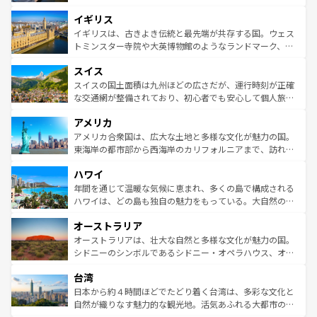
れ、フランス料理はユネスコ無形文化遺産にも登録されて
道から、未来を先取りするようなモダンな都市まで多様な
イギリス
いる。シャンパンの発祥地であるランス、プロヴァンスの
顔を持つこの国は、どこを歩いても飽きることがない。ベ
香り高いラベンダー畑など、多彩な楽しみ方が可能だ。さ
ルリンの文化的活気、バイエルン州のアルプスの絶景、そ
イギリスは、古きよき伝統と最先端が共存する国。ウェス
らに、パリ以外の地域にも魅力が溢れており、どの街角に
してライン川沿いのワイン畑といった風景は必見。ビール
トミンスター寺院や大英博物館のようなランドマーク、歴
も豊かな歴史と文化が息づいている。パリ以外の個性あふ
とソーセージを味わいながら地元の人と過ごす楽しい時間
史ある大学都市、美しい丘陵地帯や牧歌的な風景など、エ
れる地方に足を運ぶとそれぞれで全く異なる文化を体験で
スイス
は、お酒好きな人にはぜひ体験してほしい。 なお、新着の
リアごとに異なる魅力がある。また、優雅なアフタヌーン
きるだろう。 なお、新着のフランス情報は
コンテンツ一覧
ドイツ情報は
コンテンツ一覧
を参照してほしい。
ティー、ビール好きにはたまらない英国パブ、サッカー観
スイスの国土面積は九州ほどの広さだが、運行時刻が正確
を参照してほしい。
戦など、本場だからこそできる体験も豊富。イギリスを旅
な交通網が整備されており、初心者でも安心して個人旅行
して楽しみつくそう。 なお、新着のイギリス情報は
コンテ
を楽しめる。日本同様に時刻表どおりの旅が可能だ。中世
アメリカ
ンツ一覧
を参照してほしい。
の建物がそのまま残る町や、スイスならではのユニークな
博物館もあり、アルプス観光だけでなく町歩きも満喫する
アメリカ合衆国は、広大な土地と多様な文化が魅力の国。
ことができる。国民の所得が高いため物価も高いが、旅行
東海岸の都市部から西海岸のカリフォルニアまで、訪れる
者向けの交通パス提供のサービスもあり、うまく活用すれ
場所ごとに異なる風景と体験が待っている。ニューヨーク
ハワイ
ば市内交通費無料で観光を楽しむこともできる。 なお、新
のような巨大都市は、観光、ショッピング、エンターテイ
着のスイス情報は
コンテンツ一覧
を参照してほしい。
ンメントが詰まった刺激的なスポットだ。一方、アメリカ
年間を通じて温暖な気候に恵まれ、多くの島で構成される
西部には大自然が広がり、グランドキャニオンやイエロー
ハワイは、どの島も独自の魅力をもっている。大自然の神
ストーン国立公園といった絶景が堪能できる。さらに、南
秘を感じたいなら、火山が生み出した壮大な景観を誇るハ
オーストラリア
部のニューオーリンズでは、音楽と美食が融合した独特の
ワイ島は見逃せない。また、定番の観光地といえばオアフ
文化が魅力。旅行者はアメリカの各地域で異なる魅力を楽
島だが、静かな自然を求めるならマウイ島やカウアイ島が
オーストラリアは、壮大な自然と多様な文化が魅力の国。
しみながら、その多様性と豊かな歴史を感じることができ
おすすめ。エメラルドグリーンに輝く海をはじめ、豊かな
シドニーのシンボルであるシドニー・オペラハウス、オー
るだろう。車でのロードトリップや列車の旅も、アメリカ
文化や歴史が息づいている。「アロハスピリット」と呼ば
ストラリア東海岸北部に広がる大サンゴ礁地帯グレートバ
ならではの贅沢な旅のスタイルだ。 なお、新着のアメリカ
台湾
れるおもてなしの心で訪れる人々を迎えてくれるハワイの
リアリーフや大陸中央部にそびえるウルル（エアーズロッ
情報は
コンテンツ一覧
を参照してほしい。
人々、おいしいローカルフードやハワイアンミュージッ
ク）、タスマニアの美しい原生林やケアンズの熱帯雨林な
日本から約４時間ほどでたどり着く台湾は、多彩な文化と
ク、伝統的なフラダンスなど、すべてがハワイの魅力を彩
ど、見どころがたくさん。また、カフェやワイン、オージ
自然が織りなす魅力的な観光地。活気あふれる大都市の台
っている。訪れるたびに新しい発見と感動が待っているハ
ービーフなどの食文化も豊かで、美味しいものであふれて
北やノスタルジックな町並みが人気な九份（ジォウフェ