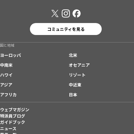
コミュニティを見る
国と地域
ヨーロッパ
北米
中南米
オセアニア
ハワイ
リゾート
アジア
中近東
アフリカ
日本
ウェブマガジン
特派員ブログ
ガイドブック
ニュース