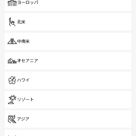
で、ホーカーズは地元の風情を楽しめる外せないスポット
ヨーロッパ
だ。訪れる人を飽きさせないシンガポールで、多様な魅力
を体感しよう。 なお、新着のシンガポール情報は
コンテン
ツ一覧
を参照してほしい。
北米
中南米
オセアニア
ハワイ
リゾート
アジア