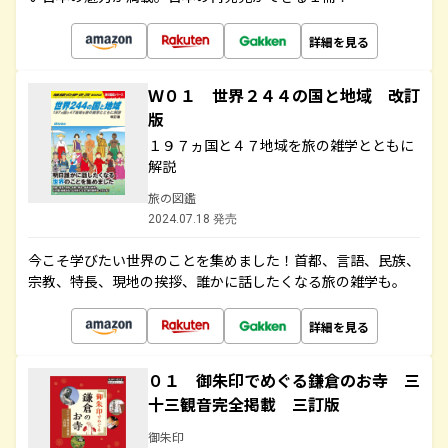
詳細を見る
Ｗ０１ 世界２４４の国と地域 改訂
版
１９７ヵ国と４７地域を旅の雑学とともに
解説
旅の図鑑
2024.07.18 発売
今こそ学びたい世界のことを集めました！首都、言語、民族、
宗教、特長、現地の挨拶、誰かに話したくなる旅の雑学も。
詳細を見る
０１ 御朱印でめぐる鎌倉のお寺 三
十三観音完全掲載 三訂版
御朱印