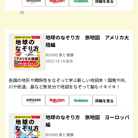
詳細を見る
AD
地球のなぞり方 旅地図 アメリカ大
陸編
BOOKS 旅と健康
2022.10.14 発売
各国の地形や関係性をなぞって学ぶ新しい地図本！国境や州、
川や街道、島など旅気分で地図をなぞって脳もイキイキ！
詳細を見る
地球のなぞり方 旅地図 ヨーロッパ
編
BOOKS 旅と健康