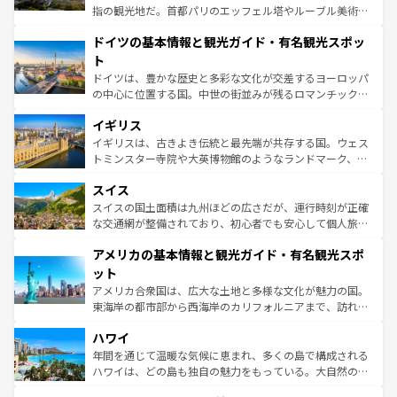
アートに溢れた街角から、地方では古代ローマ遺跡や中世
指の観光地だ。首都パリのエッフェル塔やルーブル美術館
の城塞都市、穏やかなビーチリゾートまで多彩な表情を見
といった象徴的なスポットから、田舎町の古風な美しさま
せる。地方によって風土や気候が異なるスペインはその個
ドイツの基本情報と観光ガイド・有名観光スポッ
で、幅広い魅力が詰まっている。華麗な宮殿、歴史的な大
性で訪れる人を魅了する。 なお、新着のスペイン情報は
コ
聖堂、美しいビーチ、そして豊かな自然が、訪れる者を心
ト
ンテンツ一覧
を参照してほしい。
から魅了する。また、フランスは美食の国としても知ら
ドイツは、豊かな歴史と多彩な文化が交差するヨーロッパ
れ、フランス料理はユネスコ無形文化遺産にも登録されて
の中心に位置する国。中世の街並みが残るロマンチック街
いる。シャンパンの発祥地であるランス、プロヴァンスの
道から、未来を先取りするようなモダンな都市まで多様な
香り高いラベンダー畑など、多彩な楽しみ方が可能だ。さ
イギリス
顔を持つこの国は、どこを歩いても飽きることがない。ベ
らに、パリ以外の地域にも魅力が溢れており、どの街角に
ルリンの文化的活気、バイエルン州のアルプスの絶景、そ
イギリスは、古きよき伝統と最先端が共存する国。ウェス
も豊かな歴史と文化が息づいている。パリ以外の個性あふ
してライン川沿いのワイン畑といった風景は必見。ビール
トミンスター寺院や大英博物館のようなランドマーク、歴
れる地方に足を運ぶとそれぞれで全く異なる文化を体験で
とソーセージを味わいながら地元の人と過ごす楽しい時間
史ある大学都市、美しい丘陵地帯や牧歌的な風景など、エ
きるだろう。 なお、新着のフランス情報は
コンテンツ一覧
スイス
は、お酒好きな人にはぜひ体験してほしい。 なお、新着の
リアごとに異なる魅力がある。また、優雅なアフタヌーン
を参照してほしい。
ドイツ情報は
コンテンツ一覧
を参照してほしい。
ティー、ビール好きにはたまらない英国パブ、サッカー観
スイスの国土面積は九州ほどの広さだが、運行時刻が正確
戦など、本場だからこそできる体験も豊富。イギリスを旅
な交通網が整備されており、初心者でも安心して個人旅行
して楽しみつくそう。 なお、新着のイギリス情報は
コンテ
を楽しめる。日本同様に時刻表どおりの旅が可能だ。中世
アメリカの基本情報と観光ガイド・有名観光スポ
ンツ一覧
を参照してほしい。
の建物がそのまま残る町や、スイスならではのユニークな
博物館もあり、アルプス観光だけでなく町歩きも満喫する
ット
ことができる。国民の所得が高いため物価も高いが、旅行
アメリカ合衆国は、広大な土地と多様な文化が魅力の国。
者向けの交通パス提供のサービスもあり、うまく活用すれ
東海岸の都市部から西海岸のカリフォルニアまで、訪れる
ば市内交通費無料で観光を楽しむこともできる。 なお、新
場所ごとに異なる風景と体験が待っている。ニューヨーク
着のスイス情報は
コンテンツ一覧
を参照してほしい。
ハワイ
のような巨大都市は、観光、ショッピング、エンターテイ
ンメントが詰まった刺激的なスポットだ。一方、アメリカ
年間を通じて温暖な気候に恵まれ、多くの島で構成される
西部には大自然が広がり、グランドキャニオンやイエロー
ハワイは、どの島も独自の魅力をもっている。大自然の神
ストーン国立公園といった絶景が堪能できる。さらに、南
秘を感じたいなら、火山が生み出した壮大な景観を誇るハ