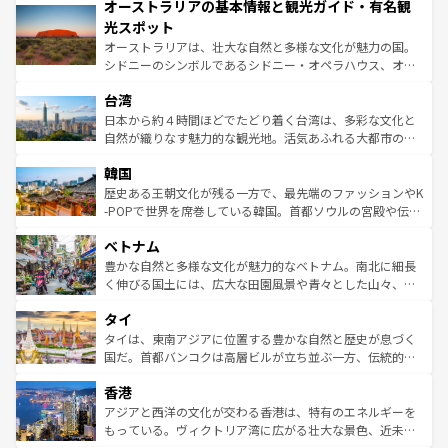
オーストラリアの基本情報と観光ガイド・有名観
部のニューオーリンズでは、音楽と美食が融合した独特の
ワイ島は見逃せない。また、定番の観光地といえばオアフ
文化が魅力。旅行者はアメリカの各地域で異なる魅力を楽
島だが、静かな自然を求めるならマウイ島やカウアイ島が
光スポット
しみながら、その多様性と豊かな歴史を感じることができ
おすすめ。エメラルドグリーンに輝く海をはじめ、豊かな
オーストラリアは、壮大な自然と多様な文化が魅力の国。
るだろう。車でのロードトリップや列車の旅も、アメリカ
文化や歴史が息づいている。「アロハスピリット」と呼ば
シドニーのシンボルであるシドニー・オペラハウス、オー
ならではの贅沢な旅のスタイルだ。 なお、新着のアメリカ
れるおもてなしの心で訪れる人々を迎えてくれるハワイの
ストラリア東海岸北部に広がる大サンゴ礁地帯グレートバ
情報は
コンテンツ一覧
を参照してほしい。
人々、おいしいローカルフードやハワイアンミュージッ
台湾
リアリーフや大陸中央部にそびえるウルル（エアーズロッ
ク、伝統的なフラダンスなど、すべてがハワイの魅力を彩
ク）、タスマニアの美しい原生林やケアンズの熱帯雨林な
日本から約４時間ほどでたどり着く台湾は、多彩な文化と
っている。訪れるたびに新しい発見と感動が待っているハ
ど、見どころがたくさん。また、カフェやワイン、オージ
自然が織りなす魅力的な観光地。活気あふれる大都市の台
ワイを、存分に味わってほしい。 なお、新着のハワイ情報
ービーフなどの食文化も豊かで、美味しいものであふれて
北やノスタルジックな町並みが人気な九份（ジォウフェ
は
コンテンツ一覧
を参照してほしい。
韓国
いる。アクティビティも充実しており、サーフィンやダイ
ン）、静ひつな山岳地帯である台湾東部など、都市の喧騒
ビング、ハイキングなど、アウトドア好きにはたまらな
と山間の静けさが共存しており、訪れる人に新しい発見と
歴史ある王朝文化が残る一方で、最先端のファッションやK
い。オーストラリアの多彩な魅力を存分に味わいつくそ
驚きをもたらしてくれる。また、奥深い台湾の食文化も魅
-POPで世界を席巻している韓国。首都ソウルの宮殿や伝統
う。 なお、新着のオーストラリア情報は
コンテンツ一覧
を
力で、夜市などの屋台グルメから高級料理、ヘルシーで美
家屋が並ぶエリアでは韓国の歴史と文化に浸ることがで
参照してほしい。
ベトナム
容にもいいと評判のスイーツなど、バラエティ豊かな料理
き、地方に足を延ばせば四季折々の自然美を楽しむことが
が味わえる。 なお、新着の台湾情報は
コンテンツ一覧
を参
できる。そして、キムチや焼肉、絶品のストリートフード
豊かな自然と多様な文化が魅力的なベトナム。南北に細長
照してほしい。
まで、さまざまな韓国料理が待っている。夜には、韓国な
く伸びる国土には、広大な田園風景や青々とした山々、世
らではのナイトライフも堪能できる。あたたかいホスピタ
界遺産に登録された壮大な自然景観が点在し、都市部では
タイ
リティに包まれながら、韓国の多彩な魅力を心ゆくまで味
急速な発展と共に伝統が息づく。ハノイの古い町並みやホ
わってみてほしい。 なお、新着の韓国情報は
コンテンツ一
ーチミン市のフランス統治時代の建物も、独特の雰囲気を
タイは、東南アジアに位置する豊かな自然と歴史が息づく
覧
を参照してほしい。
醸し出している。また、バラエティの豊かさとおいしさで
国だ。首都バンコクは高層ビルが立ち並ぶ一方、伝統的な
世界中の食通を魅了してやまないベトナム料理も魅力のひ
寺院や市場がいたるところに点在し、古きよき文化と現代
香港
とつ。フォーやバインミー、ベトナムコーヒーなどは、ぜ
の活気が交差している。北部ではチェンマイなどの山岳地
ひ現地で味わいたい。どの地域を訪れてもあたたかい人々
帯で自然と触れ合い、南部ではプーケットやクラビの美し
アジアと西洋の文化が交わる香港は、特有のエネルギーを
が旅行者を迎えてくれるので、きっと忘れられない旅にな
いビーチでリゾート気分を楽しむことができる。タイ料理
もっている。ヴィクトリア湾に広がる壮大な景色、近未来
るはずだ。 なお、新着のベトナム情報は
コンテンツ一覧
を
は世界的に有名で、屋台から高級レストランまで味覚を刺
的なアートスポット、そして歴史と現代が融合した町並