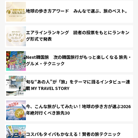
地球の歩き方アワード みんなで選ぶ、旅のベスト。
エアラインランキング 読者の投票をもとにランキン
グ形式で発表
Next韓国旅 次の韓国旅行がもっと楽しくなる 旅先・
グルメ・テクニック
旬な“あの人”が「旅」をテーマに語るインタビュー連
載 MY TRAVEL STORY
今、こんな旅がしてみたい！地球の歩き方が選ぶ2026
年絶対行くべき旅先30
コスパもタイパもかなえる！賢者の旅テクニック