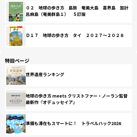
０２ 地球の歩き方 島旅 奄美大島 喜界島 加計
呂麻島（奄美群島１） ５訂版
Ｄ１７ 地球の歩き方 タイ ２０２７～２０２８
特設ページ
世界遺産ランキング
地球の歩き方 meets クリストファー・ノーラン監督
最新作『オデュッセイア』
準備も滞在もスマートに！ トラベルハック2026