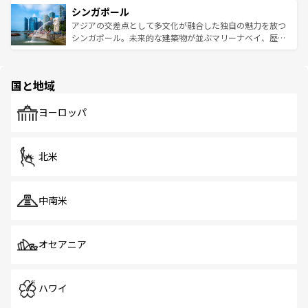
参照してほしい。
シンガポール
激する。気候は一年中温暖で、どの季節にも異なる楽しみ
み、どこを訪れても感動するはず。観光スポットが密集し
が待っている。親しみやすいタイの人々、仏教を中心とし
ており、効率よく見どころを回れるのも魅力。息をのむよ
アジアの交差点として多文化が融合した独自の魅力を放つ
た文化、そして多様な観光資源が、訪れる旅人を魅了し続
うな絶景から文化的な体験まで、香港を存分に楽しみ尽く
シンガポール。未来的な建築物が並ぶマリーナベイ、歴史
ける。 なお、新着のタイ情報は
コンテンツ一覧
を参照して
そう。 なお、新着の香港情報は
コンテンツ一覧
を参照して
と伝統を感じられるエスニックタウン、多数の緑豊かな公
ほしい。
ほしい。
園や自然保護区など、自然が調和した近代的な景観と文化
の多様性あふれるカラフルな町は、どこを歩いても新しい
国と地域
発見がある。さらに、治安のよさや充実した公共交通機関
も、旅行者にとっては魅力的なポイント。グルメも豊富
で、ホーカーズは地元の風情を楽しめる外せないスポット
ヨーロッパ
だ。訪れる人を飽きさせないシンガポールで、多様な魅力
を体感しよう。 なお、新着のシンガポール情報は
コンテン
ツ一覧
を参照してほしい。
北米
中南米
オセアニア
ハワイ