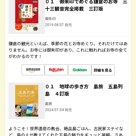
０１ 御朱印でめぐる鎌倉のお寺 三
十三観音完全掲載 三訂版
御朱印
2019.08.07 発売
鎌倉の観光といえば、季節の花とお寺めぐり。それだけではあ
りません。お寺には御朱印があり、これに触れればお寺の全て
がわかるのです！
詳細を見る
０１ 地球の歩き方 島旅 五島列
島 ４訂版
島旅
2024.07.04 発売
ようこそ！世界遺産の教会、絶品島ごはん、古民家ステイな
ど、島の人が教えてくれた五島の魅力をギュッと凝縮。さあ、