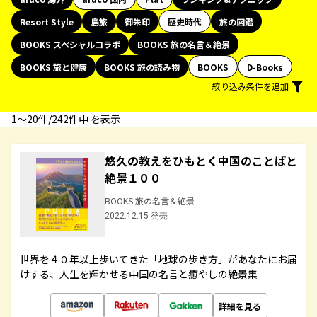
Resort Style
島旅
御朱印
歴史時代
旅の図鑑
BOOKS スペシャルコラボ
BOOKS 旅の名言＆絶景
BOOKS 旅と健康
BOOKS 旅の読み物
BOOKS
D-Books
絞り込み条件を追加
1〜20件/242件中 を表示
悠久の教えをひもとく中国のことばと
絶景１００
BOOKS 旅の名言＆絶景
2022.12.15 発売
世界を４０年以上歩いてきた「地球の歩き方」があなたにお届
けする、人生を輝かせる中国の名言と癒やしの絶景集
詳細を見る