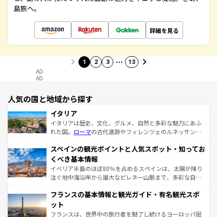
島旅へ。
詳細を見る
…
1
2
3
13
AD
AD
人気の国と地域から探す
イタリア
イタリアは歴史、文化、グルメ、自然と多彩な魅力にあふ
れた国。
ローマ
の古代遺跡やフィレンツェのルネッサンス
美術、ヴェネツィアの運河など、歴史あるスポットはもち
スペインの観光ポイントと人気スポット・知ってお
ろん、トスカーナの美しい田園風景やアマルフィ海岸の絶
景など、自然景観も見逃せない。観光の合間には、本場の
くべき基本情報
ピザやパスタなど、絶品のイタリア料理を堪能することも
イベリア半島のほぼ80％を占めるスペインは、太陽が降り
できる。朝目覚めてから夜眠るまで、すべての瞬間を楽し
注ぐ地中海沿岸から雄大なピレネー山脈まで、多彩な自然
ませてくれるイタリアで、忘れられない旅をしてみよう！
と文化が詰まったヨーロッパ屈指の旅行先だ。多様な地域
なお、新着のイタリア情報は
コンテンツ一覧
を参照してほ
フランスの基本情報と観光ガイド・有名観光スポ
文化が根付くこの国では、情熱的なフラメンコ、熱気あふ
しい。
れる闘牛、そして美味しいタパスが生活の一部となってい
ット
る。首都マドリードの洗練された雰囲気や、バルセロナの
フランスは、世界中の旅行者を魅了し続けるヨーロッパ屈