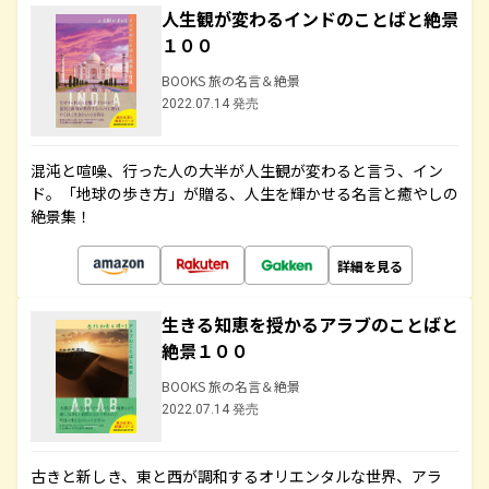
人生観が変わるインドのことばと絶景
１００
BOOKS 旅の名言＆絶景
2022.07.14 発売
混沌と喧噪、行った人の大半が人生観が変わると言う、イン
ド。「地球の歩き方」が贈る、人生を輝かせる名言と癒やしの
絶景集！
詳細を見る
生きる知恵を授かるアラブのことばと
絶景１００
BOOKS 旅の名言＆絶景
2022.07.14 発売
古きと新しき、東と西が調和するオリエンタルな世界、アラ