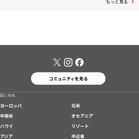
もっと見る
コミュニティを見る
国と地域
ヨーロッパ
北米
中南米
オセアニア
ハワイ
リゾート
アジア
中近東