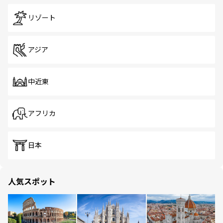
リゾート
アジア
中近東
アフリカ
日本
人気スポット