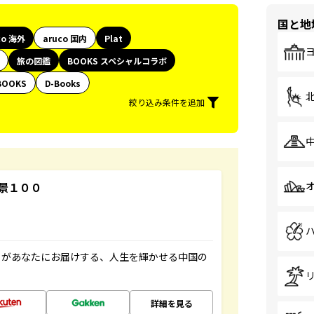
国と地
co 海外
aruco 国内
Plat
旅の図鑑
BOOKS スペシャルコラボ
BOOKS
D-Books
絞り込み条件を追加
景１００
」があなたにお届けする、人生を輝かせる中国の
詳細を見る