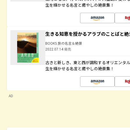
生を輝かせる名言と癒やしの絶景集！
生きる知恵を授かるアラブのことばと絶
BOOKS 旅の名言＆絶景
2022.07.14 発売
古きと新しき、東と西が調和するオリエンタ
生を輝かせる名言と癒やしの絶景集！
AD