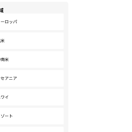
域
ヨーロッパ
北米
中南米
オセアニア
ハワイ
リゾート