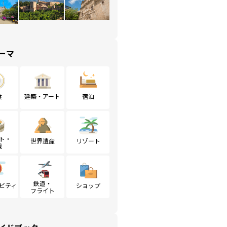
ーマ
食
建築・アート
宿泊
ト・
世界遺産
リゾート
戦
鉄道・
ビティ
ショップ
フライト