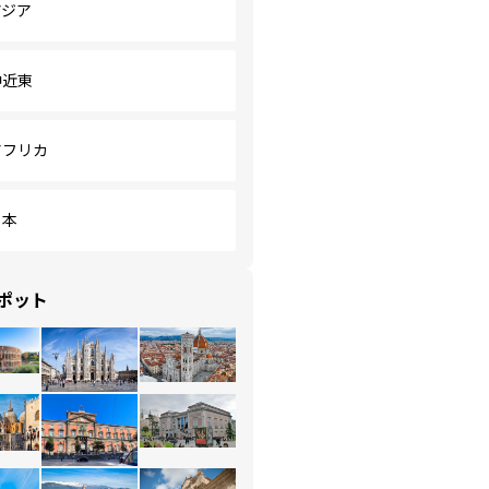
アジア
中近東
アフリカ
日本
ポット