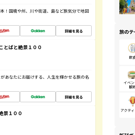
図本！国境や州、川や街道、島など旅気分で地図
旅のテ
詳細を見る
ことばと絶景１００
飲
」があなたにお届けする、人生を輝かせる旅の名
イベン
観
詳細を見る
アクティ
絶景１００