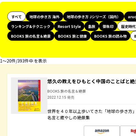
すべて
地球の歩き方 海外
地球の歩き方 Jシリーズ（国内）
aru
ランキング&テクニック
Resort Style
島旅
御朱印
歴史時代
BOOKS 旅の名言＆絶景
BOOKS 旅と健康
BOOKS 旅の読み物
1〜20件/393件中 を表示
悠久の教えをひもとく中国のことばと絶
BOOKS 旅の名言＆絶景
2022.12.15 発売
世界を４０年以上歩いてきた「地球の歩き方
名言と癒やしの絶景集