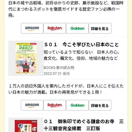
日本の城や古戦場、武将ゆかりの史跡、展示施設など、戦国時
代にまつわるスポットを徹底ガイドする歴史ファン必携の一
冊。
詳細を見る
Ｓ０１ 今こそ学びたい日本のこと
知っているようで知らない 日本人の心、
食文化、職文化、信仰、地域の魅力など
BOOKS 旅の読み物
2022.07.21 発売
１万人の訪日外国人を案内したガイドが、日本人にこそ伝えた
い日本の魅力が満載。日本の再発見ができる１冊！
詳細を見る
０１ 御朱印でめぐる鎌倉のお寺 三
十三観音完全掲載 三訂版