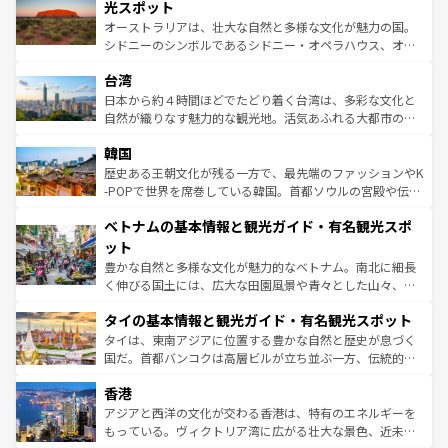
しみながら、その多様性と豊かな歴史を感じることができ
島だが、静かな自然を求めるならマウイ島やカウアイ島が
光スポット
るだろう。車でのロードトリップや列車の旅も、アメリカ
おすすめ。エメラルドグリーンに輝く海をはじめ、豊かな
オーストラリアは、壮大な自然と多様な文化が魅力の国。
ならではの贅沢な旅のスタイルだ。 なお、新着のアメリカ
文化や歴史が息づいている。「アロハスピリット」と呼ば
シドニーのシンボルであるシドニー・オペラハウス、オー
情報は
コンテンツ一覧
を参照してほしい。
れるおもてなしの心で訪れる人々を迎えてくれるハワイの
ストラリア東海岸北部に広がる大サンゴ礁地帯グレートバ
人々、おいしいローカルフードやハワイアンミュージッ
台湾
リアリーフや大陸中央部にそびえるウルル（エアーズロッ
ク、伝統的なフラダンスなど、すべてがハワイの魅力を彩
ク）、タスマニアの美しい原生林やケアンズの熱帯雨林な
日本から約４時間ほどでたどり着く台湾は、多彩な文化と
っている。訪れるたびに新しい発見と感動が待っているハ
ど、見どころがたくさん。また、カフェやワイン、オージ
自然が織りなす魅力的な観光地。活気あふれる大都市の台
ワイを、存分に味わってほしい。 なお、新着のハワイ情報
ービーフなどの食文化も豊かで、美味しいものであふれて
北やノスタルジックな町並みが人気な九份（ジォウフェ
は
コンテンツ一覧
を参照してほしい。
韓国
いる。アクティビティも充実しており、サーフィンやダイ
ン）、静ひつな山岳地帯である台湾東部など、都市の喧騒
ビング、ハイキングなど、アウトドア好きにはたまらな
と山間の静けさが共存しており、訪れる人に新しい発見と
歴史ある王朝文化が残る一方で、最先端のファッションやK
い。オーストラリアの多彩な魅力を存分に味わいつくそ
驚きをもたらしてくれる。また、奥深い台湾の食文化も魅
-POPで世界を席巻している韓国。首都ソウルの宮殿や伝統
う。 なお、新着のオーストラリア情報は
コンテンツ一覧
を
力で、夜市などの屋台グルメから高級料理、ヘルシーで美
家屋が並ぶエリアでは韓国の歴史と文化に浸ることがで
参照してほしい。
ベトナムの基本情報と観光ガイド・有名観光スポ
容にもいいと評判のスイーツなど、バラエティ豊かな料理
き、地方に足を延ばせば四季折々の自然美を楽しむことが
が味わえる。 なお、新着の台湾情報は
コンテンツ一覧
を参
できる。そして、キムチや焼肉、絶品のストリートフード
ット
照してほしい。
まで、さまざまな韓国料理が待っている。夜には、韓国な
豊かな自然と多様な文化が魅力的なベトナム。南北に細長
らではのナイトライフも堪能できる。あたたかいホスピタ
く伸びる国土には、広大な田園風景や青々とした山々、世
リティに包まれながら、韓国の多彩な魅力を心ゆくまで味
界遺産に登録された壮大な自然景観が点在し、都市部では
わってみてほしい。 なお、新着の韓国情報は
コンテンツ一
タイの基本情報と観光ガイド・有名観光スポット
急速な発展と共に伝統が息づく。ハノイの古い町並みやホ
覧
を参照してほしい。
ーチミン市のフランス統治時代の建物も、独特の雰囲気を
タイは、東南アジアに位置する豊かな自然と歴史が息づく
醸し出している。また、バラエティの豊かさとおいしさで
国だ。首都バンコクは高層ビルが立ち並ぶ一方、伝統的な
世界中の食通を魅了してやまないベトナム料理も魅力のひ
寺院や市場がいたるところに点在し、古きよき文化と現代
香港
とつ。フォーやバインミー、ベトナムコーヒーなどは、ぜ
の活気が交差している。北部ではチェンマイなどの山岳地
ひ現地で味わいたい。どの地域を訪れてもあたたかい人々
帯で自然と触れ合い、南部ではプーケットやクラビの美し
アジアと西洋の文化が交わる香港は、特有のエネルギーを
が旅行者を迎えてくれるので、きっと忘れられない旅にな
いビーチでリゾート気分を楽しむことができる。タイ料理
もっている。ヴィクトリア湾に広がる壮大な景色、近未来
るはずだ。 なお、新着のベトナム情報は
コンテンツ一覧
を
は世界的に有名で、屋台から高級レストランまで味覚を刺