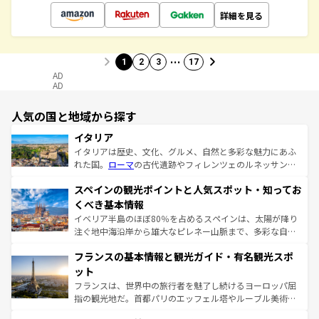
詳細を見る
…
1
2
3
17
AD
AD
人気の国と地域から探す
イタリア
イタリアは歴史、文化、グルメ、自然と多彩な魅力にあふ
れた国。
ローマ
の古代遺跡やフィレンツェのルネッサンス
美術、ヴェネツィアの運河など、歴史あるスポットはもち
スペインの観光ポイントと人気スポット・知ってお
ろん、トスカーナの美しい田園風景やアマルフィ海岸の絶
景など、自然景観も見逃せない。観光の合間には、本場の
くべき基本情報
ピザやパスタなど、絶品のイタリア料理を堪能することも
イベリア半島のほぼ80％を占めるスペインは、太陽が降り
できる。朝目覚めてから夜眠るまで、すべての瞬間を楽し
注ぐ地中海沿岸から雄大なピレネー山脈まで、多彩な自然
ませてくれるイタリアで、忘れられない旅をしてみよう！
と文化が詰まったヨーロッパ屈指の旅行先だ。多様な地域
なお、新着のイタリア情報は
コンテンツ一覧
を参照してほ
フランスの基本情報と観光ガイド・有名観光スポ
文化が根付くこの国では、情熱的なフラメンコ、熱気あふ
しい。
れる闘牛、そして美味しいタパスが生活の一部となってい
ット
る。首都マドリードの洗練された雰囲気や、バルセロナの
フランスは、世界中の旅行者を魅了し続けるヨーロッパ屈
アートに溢れた街角から、地方では古代ローマ遺跡や中世
指の観光地だ。首都パリのエッフェル塔やルーブル美術館
の城塞都市、穏やかなビーチリゾートまで多彩な表情を見
といった象徴的なスポットから、田舎町の古風な美しさま