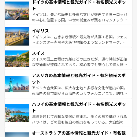
せる。地方によって風土や気候が異なるスペインはその個
ドイツの基本情報と観光ガイド・有名観光スポッ
で、幅広い魅力が詰まっている。華麗な宮殿、歴史的な大
性で訪れる人を魅了する。 なお、新着のスペイン情報は
コ
聖堂、美しいビーチ、そして豊かな自然が、訪れる者を心
ト
ンテンツ一覧
を参照してほしい。
から魅了する。また、フランスは美食の国としても知ら
ドイツは、豊かな歴史と多彩な文化が交差するヨーロッパ
れ、フランス料理はユネスコ無形文化遺産にも登録されて
の中心に位置する国。中世の街並みが残るロマンチック街
いる。シャンパンの発祥地であるランス、プロヴァンスの
道から、未来を先取りするようなモダンな都市まで多様な
香り高いラベンダー畑など、多彩な楽しみ方が可能だ。さ
イギリス
顔を持つこの国は、どこを歩いても飽きることがない。ベ
らに、パリ以外の地域にも魅力が溢れており、どの街角に
ルリンの文化的活気、バイエルン州のアルプスの絶景、そ
イギリスは、古きよき伝統と最先端が共存する国。ウェス
も豊かな歴史と文化が息づいている。パリ以外の個性あふ
してライン川沿いのワイン畑といった風景は必見。ビール
トミンスター寺院や大英博物館のようなランドマーク、歴
れる地方に足を運ぶとそれぞれで全く異なる文化を体験で
とソーセージを味わいながら地元の人と過ごす楽しい時間
史ある大学都市、美しい丘陵地帯や牧歌的な風景など、エ
きるだろう。 なお、新着のフランス情報は
コンテンツ一覧
スイス
は、お酒好きな人にはぜひ体験してほしい。 なお、新着の
リアごとに異なる魅力がある。また、優雅なアフタヌーン
を参照してほしい。
ドイツ情報は
コンテンツ一覧
を参照してほしい。
ティー、ビール好きにはたまらない英国パブ、サッカー観
スイスの国土面積は九州ほどの広さだが、運行時刻が正確
戦など、本場だからこそできる体験も豊富。イギリスを旅
な交通網が整備されており、初心者でも安心して個人旅行
して楽しみつくそう。 なお、新着のイギリス情報は
コンテ
を楽しめる。日本同様に時刻表どおりの旅が可能だ。中世
アメリカの基本情報と観光ガイド・有名観光スポ
ンツ一覧
を参照してほしい。
の建物がそのまま残る町や、スイスならではのユニークな
博物館もあり、アルプス観光だけでなく町歩きも満喫する
ット
ことができる。国民の所得が高いため物価も高いが、旅行
アメリカ合衆国は、広大な土地と多様な文化が魅力の国。
者向けの交通パス提供のサービスもあり、うまく活用すれ
東海岸の都市部から西海岸のカリフォルニアまで、訪れる
ば市内交通費無料で観光を楽しむこともできる。 なお、新
場所ごとに異なる風景と体験が待っている。ニューヨーク
着のスイス情報は
コンテンツ一覧
を参照してほしい。
ハワイの基本情報と観光ガイド・有名観光スポッ
のような巨大都市は、観光、ショッピング、エンターテイ
ンメントが詰まった刺激的なスポットだ。一方、アメリカ
ト
西部には大自然が広がり、グランドキャニオンやイエロー
年間を通じて温暖な気候に恵まれ、多くの島で構成される
ストーン国立公園といった絶景が堪能できる。さらに、南
ハワイは、どの島も独自の魅力をもっている。大自然の神
部のニューオーリンズでは、音楽と美食が融合した独特の
秘を感じたいなら、火山が生み出した壮大な景観を誇るハ
文化が魅力。旅行者はアメリカの各地域で異なる魅力を楽
オーストラリアの基本情報と観光ガイド・有名観
ワイ島は見逃せない。また、定番の観光地といえばオアフ