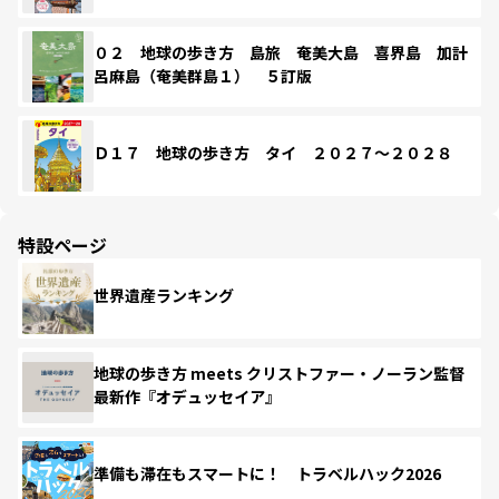
０２ 地球の歩き方 島旅 奄美大島 喜界島 加計
呂麻島（奄美群島１） ５訂版
Ｄ１７ 地球の歩き方 タイ ２０２７～２０２８
特設ページ
世界遺産ランキング
地球の歩き方 meets クリストファー・ノーラン監督
最新作『オデュッセイア』
準備も滞在もスマートに！ トラベルハック2026