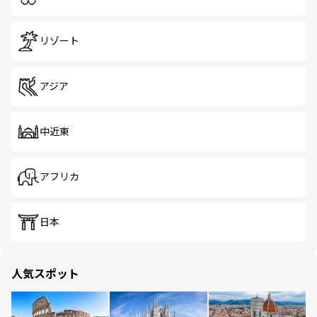
リゾート
アジア
中近東
アフリカ
日本
人気スポット