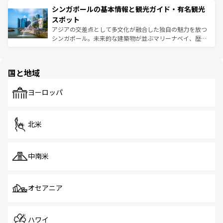
的なアートスポット、そして歴史と現代が融合した町並
参照してほしい。
シンガポールの基本情報と観光ガイド・有名観光
激する。気候は一年中温暖で、どの季節にも異なる楽しみ
み、どこを訪れても感動するはず。観光スポットが密集し
が待っている。親しみやすいタイの人々、仏教を中心とし
ており、効率よく見どころを回れるのも魅力。息をのむよ
スポット
た文化、そして多様な観光資源が、訪れる旅人を魅了し続
うな絶景から文化的な体験まで、香港を存分に楽しみ尽く
アジアの交差点として多文化が融合した独自の魅力を放つ
ける。 なお、新着のタイ情報は
コンテンツ一覧
を参照して
そう。 なお、新着の香港情報は
コンテンツ一覧
を参照して
シンガポール。未来的な建築物が並ぶマリーナベイ、歴史
ほしい。
ほしい。
と伝統を感じられるエスニックタウン、多数の緑豊かな公
園や自然保護区など、自然が調和した近代的な景観と文化
の多様性あふれるカラフルな町は、どこを歩いても新しい
国と地域
発見がある。さらに、治安のよさや充実した公共交通機関
も、旅行者にとっては魅力的なポイント。グルメも豊富
で、ホーカーズは地元の風情を楽しめる外せないスポット
ヨーロッパ
だ。訪れる人を飽きさせないシンガポールで、多様な魅力
を体感しよう。 なお、新着のシンガポール情報は
コンテン
ツ一覧
を参照してほしい。
北米
中南米
オセアニア
ハワイ