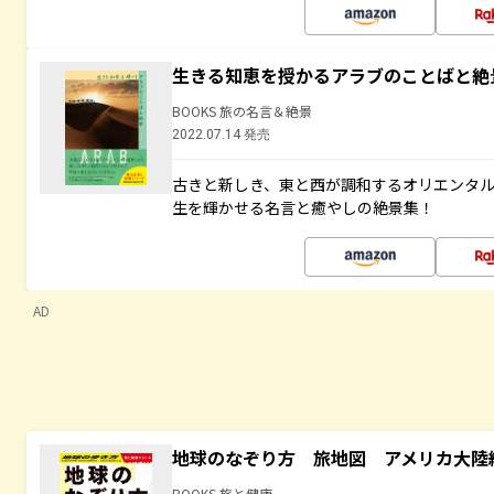
生きる知恵を授かるアラブのことばと絶
BOOKS 旅の名言＆絶景
2022.07.14 発売
古きと新しき、東と西が調和するオリエンタ
生を輝かせる名言と癒やしの絶景集！
AD
地球のなぞり方 旅地図 アメリカ大陸
BOOKS 旅と健康