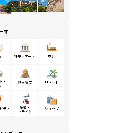
ーマ
食
建築・アート
宿泊
ト・
世界遺産
リゾート
戦
鉄道・
ビティ
ショップ
フライト