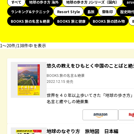
すべて
地球の歩き方 海外
地球の歩き方 Jシリーズ（国内）
aru
ランキング&テクニック
Resort Style
島旅
御朱印
歴史時
BOOKS 旅の名言＆絶景
BOOKS 旅と健康
BOOKS 旅の読み物
1〜20件/138件中 を表示
悠久の教えをひもとく中国のことばと絶
BOOKS 旅の名言＆絶景
2022.12.15 発売
世界を４０年以上歩いてきた「地球の歩き方
名言と癒やしの絶景集
地球のなぞり方 旅地図 日本編