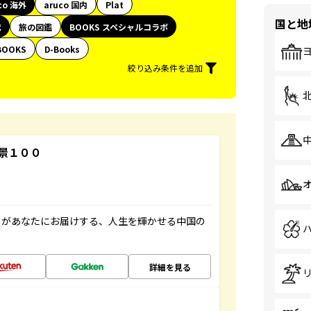
co 海外
aruco 国内
Plat
国と地
代
旅の図鑑
BOOKS スペシャルコラボ
BOOKS
D-Books
絞り込み条件を追加
景１００
」があなたにお届けする、人生を輝かせる中国の
詳細を見る