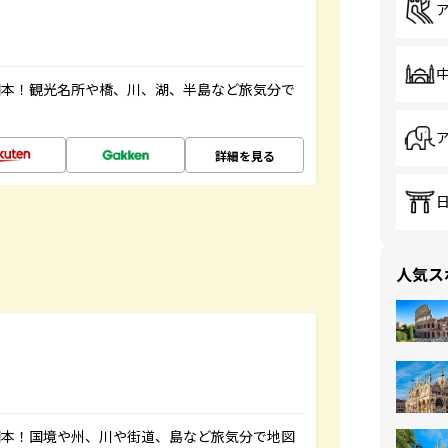
図本！観光名所や橋、川、湖、半島など旅気分で
詳細を見る
人気ス
図本！国境や州、川や街道、島など旅気分で地図