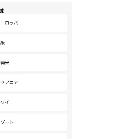
域
ヨーロッパ
北米
中南米
オセアニア
ハワイ
リゾート