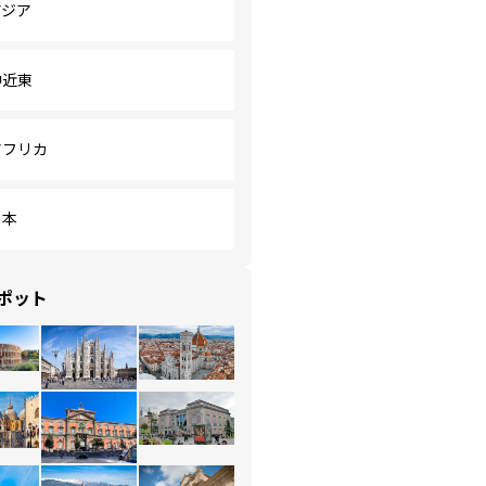
アジア
中近東
アフリカ
日本
ポット