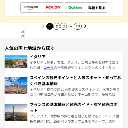
詳細を見る
…
1
2
3
13
AD
AD
人気の国と地域から探す
イタリア
イタリアは歴史、文化、グルメ、自然と多彩な魅力にあふ
れた国。
ローマ
の古代遺跡やフィレンツェのルネッサンス
美術、ヴェネツィアの運河など、歴史あるスポットはもち
スペインの観光ポイントと人気スポット・知ってお
ろん、トスカーナの美しい田園風景やアマルフィ海岸の絶
景など、自然景観も見逃せない。観光の合間には、本場の
くべき基本情報
ピザやパスタなど、絶品のイタリア料理を堪能することも
イベリア半島のほぼ80％を占めるスペインは、太陽が降り
できる。朝目覚めてから夜眠るまで、すべての瞬間を楽し
注ぐ地中海沿岸から雄大なピレネー山脈まで、多彩な自然
ませてくれるイタリアで、忘れられない旅をしてみよう！
と文化が詰まったヨーロッパ屈指の旅行先だ。多様な地域
なお、新着のイタリア情報は
コンテンツ一覧
を参照してほ
フランスの基本情報と観光ガイド・有名観光スポ
文化が根付くこの国では、情熱的なフラメンコ、熱気あふ
しい。
れる闘牛、そして美味しいタパスが生活の一部となってい
ット
る。首都マドリードの洗練された雰囲気や、バルセロナの
フランスは、世界中の旅行者を魅了し続けるヨーロッパ屈
アートに溢れた街角から、地方では古代ローマ遺跡や中世
指の観光地だ。首都パリのエッフェル塔やルーブル美術館
の城塞都市、穏やかなビーチリゾートまで多彩な表情を見
といった象徴的なスポットから、田舎町の古風な美しさま