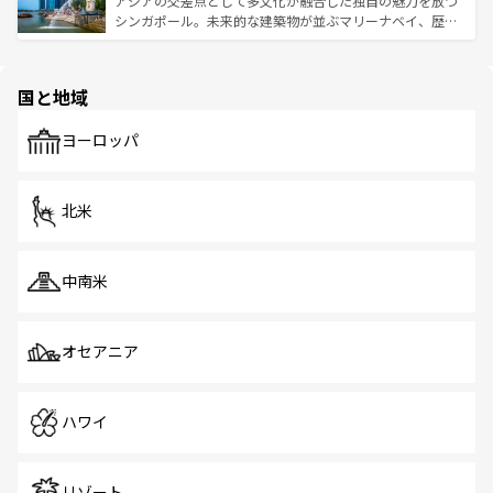
アジアの交差点として多文化が融合した独自の魅力を放つ
た文化、そして多様な観光資源が、訪れる旅人を魅了し続
うな絶景から文化的な体験まで、香港を存分に楽しみ尽く
シンガポール。未来的な建築物が並ぶマリーナベイ、歴史
ける。 なお、新着のタイ情報は
コンテンツ一覧
を参照して
そう。 なお、新着の香港情報は
コンテンツ一覧
を参照して
と伝統を感じられるエスニックタウン、多数の緑豊かな公
ほしい。
ほしい。
園や自然保護区など、自然が調和した近代的な景観と文化
の多様性あふれるカラフルな町は、どこを歩いても新しい
国と地域
発見がある。さらに、治安のよさや充実した公共交通機関
も、旅行者にとっては魅力的なポイント。グルメも豊富
で、ホーカーズは地元の風情を楽しめる外せないスポット
ヨーロッパ
だ。訪れる人を飽きさせないシンガポールで、多様な魅力
を体感しよう。 なお、新着のシンガポール情報は
コンテン
ツ一覧
を参照してほしい。
北米
中南米
オセアニア
ハワイ