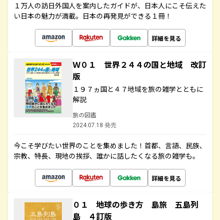
１万人の訪日外国人を案内したガイドが、日本人にこそ伝えた
い日本の魅力が満載。日本の再発見ができる１冊！
詳細を見る
Ｗ０１ 世界２４４の国と地域 改訂
版
１９７ヵ国と４７地域を旅の雑学とともに
解説
旅の図鑑
2024.07.18 発売
今こそ学びたい世界のことを集めました！首都、言語、民族、
宗教、特長、現地の挨拶、誰かに話したくなる旅の雑学も。
詳細を見る
０１ 地球の歩き方 島旅 五島列
島 ４訂版