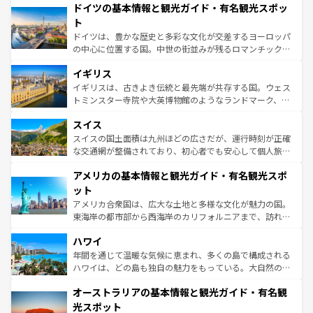
せる。地方によって風土や気候が異なるスペインはその個
ドイツの基本情報と観光ガイド・有名観光スポッ
で、幅広い魅力が詰まっている。華麗な宮殿、歴史的な大
性で訪れる人を魅了する。 なお、新着のスペイン情報は
コ
聖堂、美しいビーチ、そして豊かな自然が、訪れる者を心
ト
ンテンツ一覧
を参照してほしい。
から魅了する。また、フランスは美食の国としても知ら
ドイツは、豊かな歴史と多彩な文化が交差するヨーロッパ
れ、フランス料理はユネスコ無形文化遺産にも登録されて
の中心に位置する国。中世の街並みが残るロマンチック街
いる。シャンパンの発祥地であるランス、プロヴァンスの
道から、未来を先取りするようなモダンな都市まで多様な
香り高いラベンダー畑など、多彩な楽しみ方が可能だ。さ
イギリス
顔を持つこの国は、どこを歩いても飽きることがない。ベ
らに、パリ以外の地域にも魅力が溢れており、どの街角に
ルリンの文化的活気、バイエルン州のアルプスの絶景、そ
イギリスは、古きよき伝統と最先端が共存する国。ウェス
も豊かな歴史と文化が息づいている。パリ以外の個性あふ
してライン川沿いのワイン畑といった風景は必見。ビール
トミンスター寺院や大英博物館のようなランドマーク、歴
れる地方に足を運ぶとそれぞれで全く異なる文化を体験で
とソーセージを味わいながら地元の人と過ごす楽しい時間
史ある大学都市、美しい丘陵地帯や牧歌的な風景など、エ
きるだろう。 なお、新着のフランス情報は
コンテンツ一覧
スイス
は、お酒好きな人にはぜひ体験してほしい。 なお、新着の
リアごとに異なる魅力がある。また、優雅なアフタヌーン
を参照してほしい。
ドイツ情報は
コンテンツ一覧
を参照してほしい。
ティー、ビール好きにはたまらない英国パブ、サッカー観
スイスの国土面積は九州ほどの広さだが、運行時刻が正確
戦など、本場だからこそできる体験も豊富。イギリスを旅
な交通網が整備されており、初心者でも安心して個人旅行
して楽しみつくそう。 なお、新着のイギリス情報は
コンテ
を楽しめる。日本同様に時刻表どおりの旅が可能だ。中世
アメリカの基本情報と観光ガイド・有名観光スポ
ンツ一覧
を参照してほしい。
の建物がそのまま残る町や、スイスならではのユニークな
博物館もあり、アルプス観光だけでなく町歩きも満喫する
ット
ことができる。国民の所得が高いため物価も高いが、旅行
アメリカ合衆国は、広大な土地と多様な文化が魅力の国。
者向けの交通パス提供のサービスもあり、うまく活用すれ
東海岸の都市部から西海岸のカリフォルニアまで、訪れる
ば市内交通費無料で観光を楽しむこともできる。 なお、新
場所ごとに異なる風景と体験が待っている。ニューヨーク
着のスイス情報は
コンテンツ一覧
を参照してほしい。
ハワイ
のような巨大都市は、観光、ショッピング、エンターテイ
ンメントが詰まった刺激的なスポットだ。一方、アメリカ
年間を通じて温暖な気候に恵まれ、多くの島で構成される
西部には大自然が広がり、グランドキャニオンやイエロー
ハワイは、どの島も独自の魅力をもっている。大自然の神
ストーン国立公園といった絶景が堪能できる。さらに、南
秘を感じたいなら、火山が生み出した壮大な景観を誇るハ
オーストラリアの基本情報と観光ガイド・有名観
部のニューオーリンズでは、音楽と美食が融合した独特の
ワイ島は見逃せない。また、定番の観光地といえばオアフ
文化が魅力。旅行者はアメリカの各地域で異なる魅力を楽
島だが、静かな自然を求めるならマウイ島やカウアイ島が
光スポット