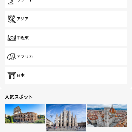
リゾート
アジア
中近東
アフリカ
日本
人気スポット