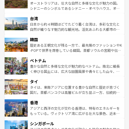
しみながら、その多様性と豊かな歴史を感じることができ
おすすめ。エメラルドグリーンに輝く海をはじめ、豊かな
オーストラリアは、壮大な自然と多様な文化が魅力の国。
るだろう。車でのロードトリップや列車の旅も、アメリカ
文化や歴史が息づいている。「アロハスピリット」と呼ば
シドニーのシンボルであるシドニー・オペラハウス、オー
ならではの贅沢な旅のスタイルだ。 なお、新着のアメリカ
れるおもてなしの心で訪れる人々を迎えてくれるハワイの
ストラリア東海岸北部に広がる大サンゴ礁地帯グレートバ
情報は
コンテンツ一覧
を参照してほしい。
人々、おいしいローカルフードやハワイアンミュージッ
台湾
リアリーフや大陸中央部にそびえるウルル（エアーズロッ
ク、伝統的なフラダンスなど、すべてがハワイの魅力を彩
ク）、タスマニアの美しい原生林やケアンズの熱帯雨林な
日本から約４時間ほどでたどり着く台湾は、多彩な文化と
っている。訪れるたびに新しい発見と感動が待っているハ
ど、見どころがたくさん。また、カフェやワイン、オージ
自然が織りなす魅力的な観光地。活気あふれる大都市の台
ワイを、存分に味わってほしい。 なお、新着のハワイ情報
ービーフなどの食文化も豊かで、美味しいものであふれて
北やノスタルジックな町並みが人気な九份（ジォウフェ
は
コンテンツ一覧
を参照してほしい。
韓国
いる。アクティビティも充実しており、サーフィンやダイ
ン）、静ひつな山岳地帯である台湾東部など、都市の喧騒
ビング、ハイキングなど、アウトドア好きにはたまらな
と山間の静けさが共存しており、訪れる人に新しい発見と
歴史ある王朝文化が残る一方で、最先端のファッションやK
い。オーストラリアの多彩な魅力を存分に味わいつくそ
驚きをもたらしてくれる。また、奥深い台湾の食文化も魅
-POPで世界を席巻している韓国。首都ソウルの宮殿や伝統
う。 なお、新着のオーストラリア情報は
コンテンツ一覧
を
力で、夜市などの屋台グルメから高級料理、ヘルシーで美
家屋が並ぶエリアでは韓国の歴史と文化に浸ることがで
参照してほしい。
ベトナム
容にもいいと評判のスイーツなど、バラエティ豊かな料理
き、地方に足を延ばせば四季折々の自然美を楽しむことが
が味わえる。 なお、新着の台湾情報は
コンテンツ一覧
を参
できる。そして、キムチや焼肉、絶品のストリートフード
豊かな自然と多様な文化が魅力的なベトナム。南北に細長
照してほしい。
まで、さまざまな韓国料理が待っている。夜には、韓国な
く伸びる国土には、広大な田園風景や青々とした山々、世
らではのナイトライフも堪能できる。あたたかいホスピタ
界遺産に登録された壮大な自然景観が点在し、都市部では
タイ
リティに包まれながら、韓国の多彩な魅力を心ゆくまで味
急速な発展と共に伝統が息づく。ハノイの古い町並みやホ
わってみてほしい。 なお、新着の韓国情報は
コンテンツ一
ーチミン市のフランス統治時代の建物も、独特の雰囲気を
タイは、東南アジアに位置する豊かな自然と歴史が息づく
覧
を参照してほしい。
醸し出している。また、バラエティの豊かさとおいしさで
国だ。首都バンコクは高層ビルが立ち並ぶ一方、伝統的な
世界中の食通を魅了してやまないベトナム料理も魅力のひ
寺院や市場がいたるところに点在し、古きよき文化と現代
香港
とつ。フォーやバインミー、ベトナムコーヒーなどは、ぜ
の活気が交差している。北部ではチェンマイなどの山岳地
ひ現地で味わいたい。どの地域を訪れてもあたたかい人々
帯で自然と触れ合い、南部ではプーケットやクラビの美し
アジアと西洋の文化が交わる香港は、特有のエネルギーを
が旅行者を迎えてくれるので、きっと忘れられない旅にな
いビーチでリゾート気分を楽しむことができる。タイ料理
もっている。ヴィクトリア湾に広がる壮大な景色、近未来
るはずだ。 なお、新着のベトナム情報は
コンテンツ一覧
を
は世界的に有名で、屋台から高級レストランまで味覚を刺
的なアートスポット、そして歴史と現代が融合した町並
参照してほしい。
シンガポール
激する。気候は一年中温暖で、どの季節にも異なる楽しみ
み、どこを訪れても感動するはず。観光スポットが密集し
が待っている。親しみやすいタイの人々、仏教を中心とし
ており、効率よく見どころを回れるのも魅力。息をのむよ