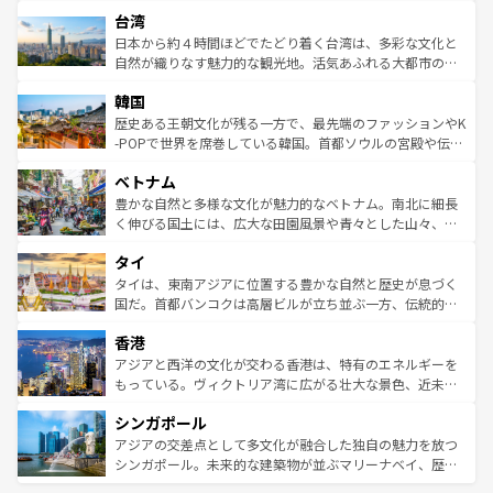
文化や歴史が息づいている。「アロハスピリット」と呼ば
ストラリア東海岸北部に広がる大サンゴ礁地帯グレートバ
ならではの贅沢な旅のスタイルだ。 なお、新着のアメリカ
台湾
れるおもてなしの心で訪れる人々を迎えてくれるハワイの
リアリーフや大陸中央部にそびえるウルル（エアーズロッ
情報は
コンテンツ一覧
を参照してほしい。
人々、おいしいローカルフードやハワイアンミュージッ
ク）、タスマニアの美しい原生林やケアンズの熱帯雨林な
日本から約４時間ほどでたどり着く台湾は、多彩な文化と
ク、伝統的なフラダンスなど、すべてがハワイの魅力を彩
ど、見どころがたくさん。また、カフェやワイン、オージ
自然が織りなす魅力的な観光地。活気あふれる大都市の台
っている。訪れるたびに新しい発見と感動が待っているハ
ービーフなどの食文化も豊かで、美味しいものであふれて
北やノスタルジックな町並みが人気な九份（ジォウフェ
ワイを、存分に味わってほしい。 なお、新着のハワイ情報
韓国
いる。アクティビティも充実しており、サーフィンやダイ
ン）、静ひつな山岳地帯である台湾東部など、都市の喧騒
は
コンテンツ一覧
を参照してほしい。
ビング、ハイキングなど、アウトドア好きにはたまらな
と山間の静けさが共存しており、訪れる人に新しい発見と
歴史ある王朝文化が残る一方で、最先端のファッションやK
い。オーストラリアの多彩な魅力を存分に味わいつくそ
驚きをもたらしてくれる。また、奥深い台湾の食文化も魅
-POPで世界を席巻している韓国。首都ソウルの宮殿や伝統
う。 なお、新着のオーストラリア情報は
コンテンツ一覧
を
力で、夜市などの屋台グルメから高級料理、ヘルシーで美
家屋が並ぶエリアでは韓国の歴史と文化に浸ることがで
参照してほしい。
ベトナム
容にもいいと評判のスイーツなど、バラエティ豊かな料理
き、地方に足を延ばせば四季折々の自然美を楽しむことが
が味わえる。 なお、新着の台湾情報は
コンテンツ一覧
を参
できる。そして、キムチや焼肉、絶品のストリートフード
豊かな自然と多様な文化が魅力的なベトナム。南北に細長
照してほしい。
まで、さまざまな韓国料理が待っている。夜には、韓国な
く伸びる国土には、広大な田園風景や青々とした山々、世
らではのナイトライフも堪能できる。あたたかいホスピタ
界遺産に登録された壮大な自然景観が点在し、都市部では
タイ
リティに包まれながら、韓国の多彩な魅力を心ゆくまで味
急速な発展と共に伝統が息づく。ハノイの古い町並みやホ
わってみてほしい。 なお、新着の韓国情報は
コンテンツ一
ーチミン市のフランス統治時代の建物も、独特の雰囲気を
タイは、東南アジアに位置する豊かな自然と歴史が息づく
覧
を参照してほしい。
醸し出している。また、バラエティの豊かさとおいしさで
国だ。首都バンコクは高層ビルが立ち並ぶ一方、伝統的な
世界中の食通を魅了してやまないベトナム料理も魅力のひ
寺院や市場がいたるところに点在し、古きよき文化と現代
香港
とつ。フォーやバインミー、ベトナムコーヒーなどは、ぜ
の活気が交差している。北部ではチェンマイなどの山岳地
ひ現地で味わいたい。どの地域を訪れてもあたたかい人々
帯で自然と触れ合い、南部ではプーケットやクラビの美し
アジアと西洋の文化が交わる香港は、特有のエネルギーを
が旅行者を迎えてくれるので、きっと忘れられない旅にな
いビーチでリゾート気分を楽しむことができる。タイ料理
もっている。ヴィクトリア湾に広がる壮大な景色、近未来
るはずだ。 なお、新着のベトナム情報は
コンテンツ一覧
を
は世界的に有名で、屋台から高級レストランまで味覚を刺
的なアートスポット、そして歴史と現代が融合した町並
参照してほしい。
シンガポール
激する。気候は一年中温暖で、どの季節にも異なる楽しみ
み、どこを訪れても感動するはず。観光スポットが密集し
が待っている。親しみやすいタイの人々、仏教を中心とし
ており、効率よく見どころを回れるのも魅力。息をのむよ
アジアの交差点として多文化が融合した独自の魅力を放つ
た文化、そして多様な観光資源が、訪れる旅人を魅了し続
うな絶景から文化的な体験まで、香港を存分に楽しみ尽く
シンガポール。未来的な建築物が並ぶマリーナベイ、歴史
ける。 なお、新着のタイ情報は
コンテンツ一覧
を参照して
そう。 なお、新着の香港情報は
コンテンツ一覧
を参照して
と伝統を感じられるエスニックタウン、多数の緑豊かな公