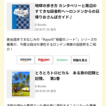
地球の歩き方 カンタベリーと周辺の
すてきな田舎町へ～ロンドンからの日
帰りおさんぽガイド♪
D-Books
2018.07.26 発売
英会話本でおなじみの「Kayoの“秘密のノート”」シリーズの
著者が、今度は自分の滞在するロンドン南東の田舎町をご紹
介！
詳細を見る
とろとろトロピカル ある旅の記録と
記憶。 第1巻
D-Books
2018.03.29 発売
子供の頃から夢見ていた南の島に滞在することになった筆者