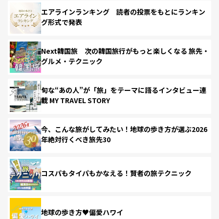
エアラインランキング 読者の投票をもとにランキン
グ形式で発表
Next韓国旅 次の韓国旅行がもっと楽しくなる 旅先・
グルメ・テクニック
旬な“あの人”が「旅」をテーマに語るインタビュー連
載 MY TRAVEL STORY
今、こんな旅がしてみたい！地球の歩き方が選ぶ2026
年絶対行くべき旅先30
コスパもタイパもかなえる！賢者の旅テクニック
地球の歩き方♥偏愛ハワイ