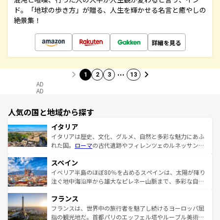
ド。「地球の歩き方」が贈る、人生を輝かせる名言と癒やしの
絶景集！
詳細を見る
…
1
2
3
13
AD
AD
人気の国と地域から探す
イタリア
イタリアは歴史、文化、グルメ、自然と多彩な魅力にあふ
れた国。
ローマ
の古代遺跡やフィレンツェのルネッサンス
美術、ヴェネツィアの運河など、歴史あるスポットはもち
スペイン
ろん、トスカーナの美しい田園風景やアマルフィ海岸の絶
景など、自然景観も見逃せない。観光の合間には、本場の
イベリア半島のほぼ80％を占めるスペインは、太陽が降り
ピザやパスタなど、絶品のイタリア料理を堪能することも
注ぐ地中海沿岸から雄大なピレネー山脈まで、多彩な自然
できる。朝目覚めてから夜眠るまで、すべての瞬間を楽し
と文化が詰まったヨーロッパ屈指の旅行先だ。多様な地域
フランス
ませてくれるイタリアで、忘れられない旅をしてみよう！
文化が根付くこの国では、情熱的なフラメンコ、熱気あふ
なお、新着のイタリア情報は
コンテンツ一覧
を参照してほ
れる闘牛、そして美味しいタパスが生活の一部となってい
フランスは、世界中の旅行者を魅了し続けるヨーロッパ屈
しい。
る。首都マドリードの洗練された雰囲気や、バルセロナの
指の観光地だ。首都パリのエッフェル塔やルーブル美術館