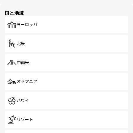
ほしい。
ほしい。
園や自然保護区など、自然が調和した近代的な景観と文化
の多様性あふれるカラフルな町は、どこを歩いても新しい
国と地域
発見がある。さらに、治安のよさや充実した公共交通機関
も、旅行者にとっては魅力的なポイント。グルメも豊富
で、ホーカーズは地元の風情を楽しめる外せないスポット
ヨーロッパ
だ。訪れる人を飽きさせないシンガポールで、多様な魅力
を体感しよう。 なお、新着のシンガポール情報は
コンテン
ツ一覧
を参照してほしい。
北米
中南米
オセアニア
ハワイ
リゾート