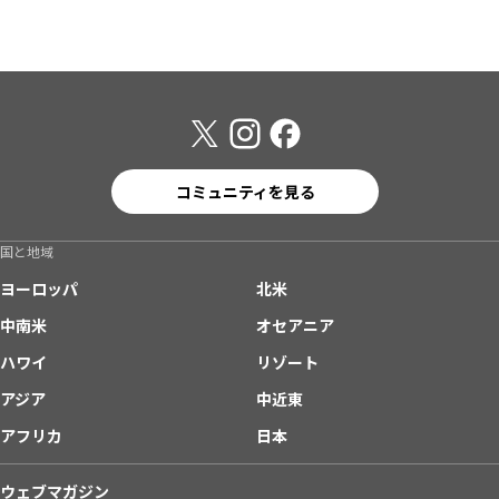
コミュニティを見る
国と地域
ヨーロッパ
北米
中南米
オセアニア
ハワイ
リゾート
アジア
中近東
アフリカ
日本
ウェブマガジン