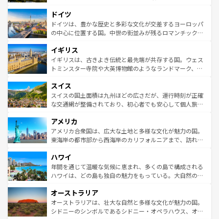
アートに溢れた街角から、地方では古代ローマ遺跡や中世
といった象徴的なスポットから、田舎町の古風な美しさま
ドイツ
の城塞都市、穏やかなビーチリゾートまで多彩な表情を見
で、幅広い魅力が詰まっている。華麗な宮殿、歴史的な大
せる。地方によって風土や気候が異なるスペインはその個
聖堂、美しいビーチ、そして豊かな自然が、訪れる者を心
ドイツは、豊かな歴史と多彩な文化が交差するヨーロッパ
性で訪れる人を魅了する。 なお、新着のスペイン情報は
コ
から魅了する。また、フランスは美食の国としても知ら
の中心に位置する国。中世の街並みが残るロマンチック街
ンテンツ一覧
を参照してほしい。
れ、フランス料理はユネスコ無形文化遺産にも登録されて
道から、未来を先取りするようなモダンな都市まで多様な
イギリス
いる。シャンパンの発祥地であるランス、プロヴァンスの
顔を持つこの国は、どこを歩いても飽きることがない。ベ
香り高いラベンダー畑など、多彩な楽しみ方が可能だ。さ
ルリンの文化的活気、バイエルン州のアルプスの絶景、そ
イギリスは、古きよき伝統と最先端が共存する国。ウェス
らに、パリ以外の地域にも魅力が溢れており、どの街角に
してライン川沿いのワイン畑といった風景は必見。ビール
トミンスター寺院や大英博物館のようなランドマーク、歴
も豊かな歴史と文化が息づいている。パリ以外の個性あふ
とソーセージを味わいながら地元の人と過ごす楽しい時間
史ある大学都市、美しい丘陵地帯や牧歌的な風景など、エ
れる地方に足を運ぶとそれぞれで全く異なる文化を体験で
スイス
は、お酒好きな人にはぜひ体験してほしい。 なお、新着の
リアごとに異なる魅力がある。また、優雅なアフタヌーン
きるだろう。 なお、新着のフランス情報は
コンテンツ一覧
ドイツ情報は
コンテンツ一覧
を参照してほしい。
ティー、ビール好きにはたまらない英国パブ、サッカー観
スイスの国土面積は九州ほどの広さだが、運行時刻が正確
を参照してほしい。
戦など、本場だからこそできる体験も豊富。イギリスを旅
な交通網が整備されており、初心者でも安心して個人旅行
して楽しみつくそう。 なお、新着のイギリス情報は
コンテ
を楽しめる。日本同様に時刻表どおりの旅が可能だ。中世
アメリカ
ンツ一覧
を参照してほしい。
の建物がそのまま残る町や、スイスならではのユニークな
博物館もあり、アルプス観光だけでなく町歩きも満喫する
アメリカ合衆国は、広大な土地と多様な文化が魅力の国。
ことができる。国民の所得が高いため物価も高いが、旅行
東海岸の都市部から西海岸のカリフォルニアまで、訪れる
者向けの交通パス提供のサービスもあり、うまく活用すれ
場所ごとに異なる風景と体験が待っている。ニューヨーク
ハワイ
ば市内交通費無料で観光を楽しむこともできる。 なお、新
のような巨大都市は、観光、ショッピング、エンターテイ
着のスイス情報は
コンテンツ一覧
を参照してほしい。
ンメントが詰まった刺激的なスポットだ。一方、アメリカ
年間を通じて温暖な気候に恵まれ、多くの島で構成される
西部には大自然が広がり、グランドキャニオンやイエロー
ハワイは、どの島も独自の魅力をもっている。大自然の神
ストーン国立公園といった絶景が堪能できる。さらに、南
秘を感じたいなら、火山が生み出した壮大な景観を誇るハ
オーストラリア
部のニューオーリンズでは、音楽と美食が融合した独特の
ワイ島は見逃せない。また、定番の観光地といえばオアフ
文化が魅力。旅行者はアメリカの各地域で異なる魅力を楽
島だが、静かな自然を求めるならマウイ島やカウアイ島が
オーストラリアは、壮大な自然と多様な文化が魅力の国。
しみながら、その多様性と豊かな歴史を感じることができ
おすすめ。エメラルドグリーンに輝く海をはじめ、豊かな
シドニーのシンボルであるシドニー・オペラハウス、オー
るだろう。車でのロードトリップや列車の旅も、アメリカ