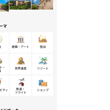
ーマ
食
建築・アート
宿泊
ト・
世界遺産
リゾート
戦
鉄道・
ビティ
ショップ
フライト