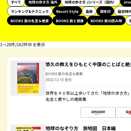
すべて
地球の歩き方 海外
地球の歩き方 Jシリーズ（国内）
aru
ランキング&テクニック
Resort Style
島旅
御朱印
歴史時
BOOKS 旅の名言＆絶景
BOOKS 旅と健康
BOOKS 旅の読み物
1〜20件/162件中 を表示
悠久の教えをひもとく中国のことばと絶
BOOKS 旅の名言＆絶景
2022.12.15 発売
世界を４０年以上歩いてきた「地球の歩き方
名言と癒やしの絶景集
地球のなぞり方 旅地図 日本編