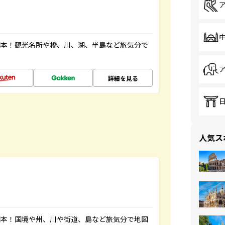
図本！観光名所や橋、川、湖、半島など旅気分で
詳細を見る
人気ス
図本！国境や州、川や街道、島など旅気分で地図