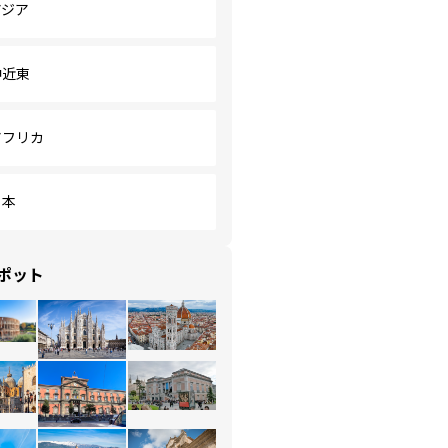
アジア
中近東
アフリカ
日本
ポット