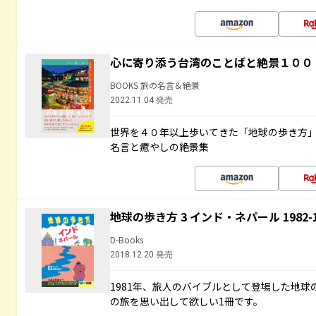
心に寄り添う台湾のことばと絶景１００
BOOKS 旅の名言＆絶景
2022.11.04 発売
世界を４０年以上歩いてきた「地球の歩き方
名言と癒やしの絶景集
地球の歩き方 3 インド・ネパール 1982
D-Books
2018.12.20 発売
1981年、旅人のバイブルとして登場した地
の旅を思い出して欲しい1冊です。