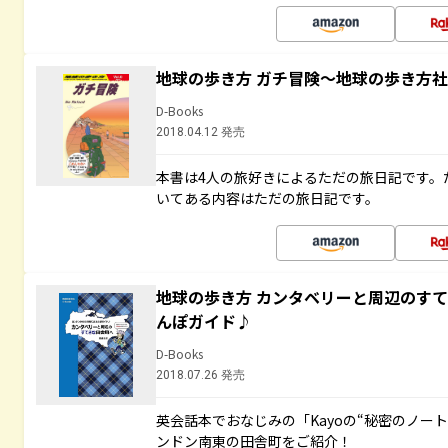
地球の歩き方 ガチ冒険～地球の歩き方
D-Books
2018.04.12 発売
本書は4人の旅好きによるただの旅日記です。
いてある内容はただの旅日記です。
地球の歩き方 カンタベリーと周辺のす
んぽガイド♪
D-Books
2018.07.26 発売
英会話本でおなじみの「Kayoの“秘密のノー
ンドン南東の田舎町をご紹介！