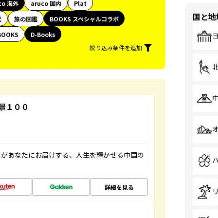
co 海外
aruco 国内
Plat
国と地
代
旅の図鑑
BOOKS スペシャルコラボ
BOOKS
D-Books
絞り込み条件を追加
景１００
」があなたにお届けする、人生を輝かせる中国の
詳細を見る