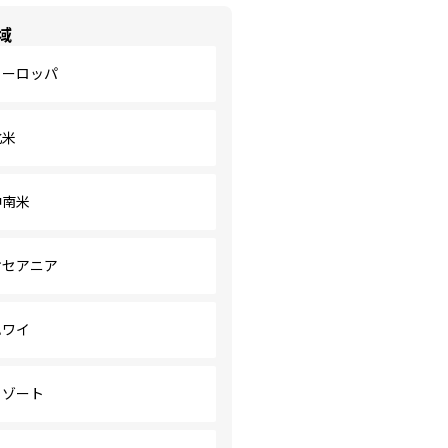
域
ヨーロッパ
北米
中南米
オセアニア
ハワイ
リゾート