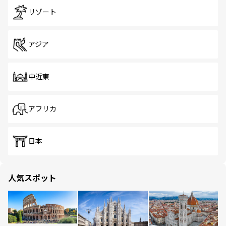
リゾート
アジア
中近東
アフリカ
日本
人気スポット