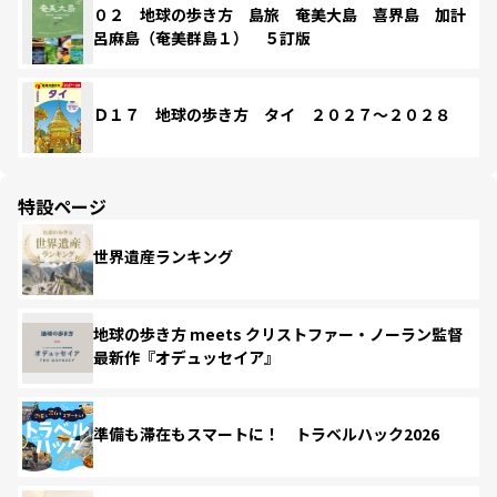
０２ 地球の歩き方 島旅 奄美大島 喜界島 加計
呂麻島（奄美群島１） ５訂版
Ｄ１７ 地球の歩き方 タイ ２０２７～２０２８
特設ページ
世界遺産ランキング
地球の歩き方 meets クリストファー・ノーラン監督
最新作『オデュッセイア』
準備も滞在もスマートに！ トラベルハック2026