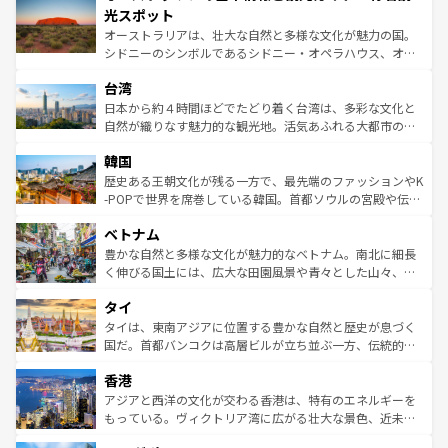
文化が魅力。旅行者はアメリカの各地域で異なる魅力を楽
島だが、静かな自然を求めるならマウイ島やカウアイ島が
光スポット
しみながら、その多様性と豊かな歴史を感じることができ
おすすめ。エメラルドグリーンに輝く海をはじめ、豊かな
オーストラリアは、壮大な自然と多様な文化が魅力の国。
るだろう。車でのロードトリップや列車の旅も、アメリカ
文化や歴史が息づいている。「アロハスピリット」と呼ば
シドニーのシンボルであるシドニー・オペラハウス、オー
ならではの贅沢な旅のスタイルだ。 なお、新着のアメリカ
れるおもてなしの心で訪れる人々を迎えてくれるハワイの
ストラリア東海岸北部に広がる大サンゴ礁地帯グレートバ
情報は
コンテンツ一覧
を参照してほしい。
人々、おいしいローカルフードやハワイアンミュージッ
台湾
リアリーフや大陸中央部にそびえるウルル（エアーズロッ
ク、伝統的なフラダンスなど、すべてがハワイの魅力を彩
ク）、タスマニアの美しい原生林やケアンズの熱帯雨林な
日本から約４時間ほどでたどり着く台湾は、多彩な文化と
っている。訪れるたびに新しい発見と感動が待っているハ
ど、見どころがたくさん。また、カフェやワイン、オージ
自然が織りなす魅力的な観光地。活気あふれる大都市の台
ワイを、存分に味わってほしい。 なお、新着のハワイ情報
ービーフなどの食文化も豊かで、美味しいものであふれて
北やノスタルジックな町並みが人気な九份（ジォウフェ
は
コンテンツ一覧
を参照してほしい。
韓国
いる。アクティビティも充実しており、サーフィンやダイ
ン）、静ひつな山岳地帯である台湾東部など、都市の喧騒
ビング、ハイキングなど、アウトドア好きにはたまらな
と山間の静けさが共存しており、訪れる人に新しい発見と
歴史ある王朝文化が残る一方で、最先端のファッションやK
い。オーストラリアの多彩な魅力を存分に味わいつくそ
驚きをもたらしてくれる。また、奥深い台湾の食文化も魅
-POPで世界を席巻している韓国。首都ソウルの宮殿や伝統
う。 なお、新着のオーストラリア情報は
コンテンツ一覧
を
力で、夜市などの屋台グルメから高級料理、ヘルシーで美
家屋が並ぶエリアでは韓国の歴史と文化に浸ることがで
参照してほしい。
ベトナム
容にもいいと評判のスイーツなど、バラエティ豊かな料理
き、地方に足を延ばせば四季折々の自然美を楽しむことが
が味わえる。 なお、新着の台湾情報は
コンテンツ一覧
を参
できる。そして、キムチや焼肉、絶品のストリートフード
豊かな自然と多様な文化が魅力的なベトナム。南北に細長
照してほしい。
まで、さまざまな韓国料理が待っている。夜には、韓国な
く伸びる国土には、広大な田園風景や青々とした山々、世
らではのナイトライフも堪能できる。あたたかいホスピタ
界遺産に登録された壮大な自然景観が点在し、都市部では
タイ
リティに包まれながら、韓国の多彩な魅力を心ゆくまで味
急速な発展と共に伝統が息づく。ハノイの古い町並みやホ
わってみてほしい。 なお、新着の韓国情報は
コンテンツ一
ーチミン市のフランス統治時代の建物も、独特の雰囲気を
タイは、東南アジアに位置する豊かな自然と歴史が息づく
覧
を参照してほしい。
醸し出している。また、バラエティの豊かさとおいしさで
国だ。首都バンコクは高層ビルが立ち並ぶ一方、伝統的な
世界中の食通を魅了してやまないベトナム料理も魅力のひ
寺院や市場がいたるところに点在し、古きよき文化と現代
香港
とつ。フォーやバインミー、ベトナムコーヒーなどは、ぜ
の活気が交差している。北部ではチェンマイなどの山岳地
ひ現地で味わいたい。どの地域を訪れてもあたたかい人々
帯で自然と触れ合い、南部ではプーケットやクラビの美し
アジアと西洋の文化が交わる香港は、特有のエネルギーを
が旅行者を迎えてくれるので、きっと忘れられない旅にな
いビーチでリゾート気分を楽しむことができる。タイ料理
もっている。ヴィクトリア湾に広がる壮大な景色、近未来
るはずだ。 なお、新着のベトナム情報は
コンテンツ一覧
を
は世界的に有名で、屋台から高級レストランまで味覚を刺
的なアートスポット、そして歴史と現代が融合した町並