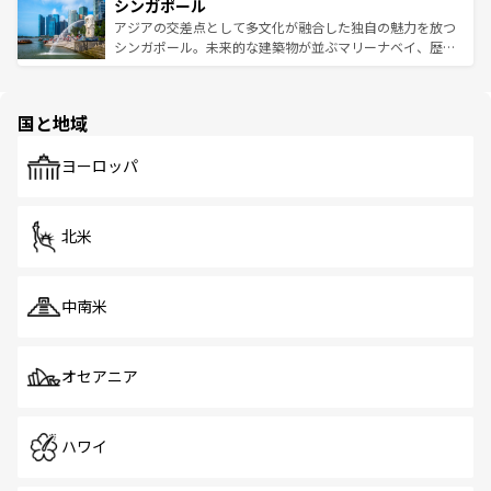
参照してほしい。
シンガポール
激する。気候は一年中温暖で、どの季節にも異なる楽しみ
み、どこを訪れても感動するはず。観光スポットが密集し
が待っている。親しみやすいタイの人々、仏教を中心とし
ており、効率よく見どころを回れるのも魅力。息をのむよ
アジアの交差点として多文化が融合した独自の魅力を放つ
た文化、そして多様な観光資源が、訪れる旅人を魅了し続
うな絶景から文化的な体験まで、香港を存分に楽しみ尽く
シンガポール。未来的な建築物が並ぶマリーナベイ、歴史
ける。 なお、新着のタイ情報は
コンテンツ一覧
を参照して
そう。 なお、新着の香港情報は
コンテンツ一覧
を参照して
と伝統を感じられるエスニックタウン、多数の緑豊かな公
ほしい。
ほしい。
園や自然保護区など、自然が調和した近代的な景観と文化
の多様性あふれるカラフルな町は、どこを歩いても新しい
国と地域
発見がある。さらに、治安のよさや充実した公共交通機関
も、旅行者にとっては魅力的なポイント。グルメも豊富
で、ホーカーズは地元の風情を楽しめる外せないスポット
ヨーロッパ
だ。訪れる人を飽きさせないシンガポールで、多様な魅力
を体感しよう。 なお、新着のシンガポール情報は
コンテン
ツ一覧
を参照してほしい。
北米
中南米
オセアニア
ハワイ