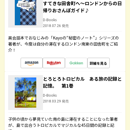
すてきな田舎町へ～ロンドンからの日
帰りおさんぽガイド♪
D-Books
2018.07.26 発売
英会話本でおなじみの「Kayoの“秘密のノート”」シリーズの
著者が、今度は自分の滞在するロンドン南東の田舎町をご紹
介！
詳細を見る
とろとろトロピカル ある旅の記録と
記憶。 第1巻
D-Books
2018.03.29 発売
子供の頃から夢見ていた南の島に滞在することになった筆者
が、島で出合うトロピカルでマジカルな45日間の記録と記