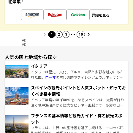
絶景集！
詳細を見る
…
1
2
3
10
AD
AD
人気の国と地域から探す
イタリア
イタリアは歴史、文化、グルメ、自然と多彩な魅力にあふ
れた国。
ローマ
の古代遺跡やフィレンツェのルネッサンス
美術、ヴェネツィアの運河など、歴史あるスポットはもち
スペインの観光ポイントと人気スポット・知ってお
ろん、トスカーナの美しい田園風景やアマルフィ海岸の絶
景など、自然景観も見逃せない。観光の合間には、本場の
くべき基本情報
ピザやパスタなど、絶品のイタリア料理を堪能することも
イベリア半島のほぼ80％を占めるスペインは、太陽が降り
できる。朝目覚めてから夜眠るまで、すべての瞬間を楽し
注ぐ地中海沿岸から雄大なピレネー山脈まで、多彩な自然
ませてくれるイタリアで、忘れられない旅をしてみよう！
と文化が詰まったヨーロッパ屈指の旅行先だ。多様な地域
なお、新着のイタリア情報は
コンテンツ一覧
を参照してほ
フランスの基本情報と観光ガイド・有名観光スポ
文化が根付くこの国では、情熱的なフラメンコ、熱気あふ
しい。
れる闘牛、そして美味しいタパスが生活の一部となってい
ット
る。首都マドリードの洗練された雰囲気や、バルセロナの
フランスは、世界中の旅行者を魅了し続けるヨーロッパ屈
アートに溢れた街角から、地方では古代ローマ遺跡や中世
指の観光地だ。首都パリのエッフェル塔やルーブル美術館