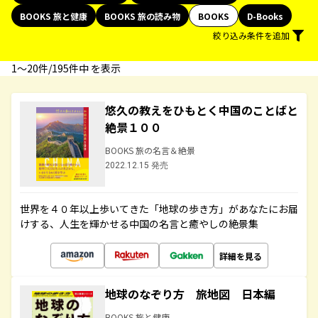
BOOKS 旅と健康
BOOKS 旅の読み物
BOOKS
D-Books
絞り込み条件を追加
1〜20件/195件中 を表示
悠久の教えをひもとく中国のことばと
絶景１００
BOOKS 旅の名言＆絶景
2022.12.15 発売
世界を４０年以上歩いてきた「地球の歩き方」があなたにお届
けする、人生を輝かせる中国の名言と癒やしの絶景集
詳細を見る
地球のなぞり方 旅地図 日本編
BOOKS 旅と健康