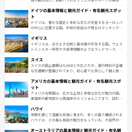
の城塞都市、穏やかなビーチリゾートまで多彩な表情を見
といった象徴的なスポットから、田舎町の古風な美しさま
せる。地方によって風土や気候が異なるスペインはその個
ドイツの基本情報と観光ガイド・有名観光スポッ
で、幅広い魅力が詰まっている。華麗な宮殿、歴史的な大
性で訪れる人を魅了する。 なお、新着のスペイン情報は
コ
聖堂、美しいビーチ、そして豊かな自然が、訪れる者を心
ト
ンテンツ一覧
を参照してほしい。
から魅了する。また、フランスは美食の国としても知ら
ドイツは、豊かな歴史と多彩な文化が交差するヨーロッパ
れ、フランス料理はユネスコ無形文化遺産にも登録されて
の中心に位置する国。中世の街並みが残るロマンチック街
いる。シャンパンの発祥地であるランス、プロヴァンスの
道から、未来を先取りするようなモダンな都市まで多様な
香り高いラベンダー畑など、多彩な楽しみ方が可能だ。さ
イギリス
顔を持つこの国は、どこを歩いても飽きることがない。ベ
らに、パリ以外の地域にも魅力が溢れており、どの街角に
ルリンの文化的活気、バイエルン州のアルプスの絶景、そ
イギリスは、古きよき伝統と最先端が共存する国。ウェス
も豊かな歴史と文化が息づいている。パリ以外の個性あふ
してライン川沿いのワイン畑といった風景は必見。ビール
トミンスター寺院や大英博物館のようなランドマーク、歴
れる地方に足を運ぶとそれぞれで全く異なる文化を体験で
とソーセージを味わいながら地元の人と過ごす楽しい時間
史ある大学都市、美しい丘陵地帯や牧歌的な風景など、エ
きるだろう。 なお、新着のフランス情報は
コンテンツ一覧
スイス
は、お酒好きな人にはぜひ体験してほしい。 なお、新着の
リアごとに異なる魅力がある。また、優雅なアフタヌーン
を参照してほしい。
ドイツ情報は
コンテンツ一覧
を参照してほしい。
ティー、ビール好きにはたまらない英国パブ、サッカー観
スイスの国土面積は九州ほどの広さだが、運行時刻が正確
戦など、本場だからこそできる体験も豊富。イギリスを旅
な交通網が整備されており、初心者でも安心して個人旅行
して楽しみつくそう。 なお、新着のイギリス情報は
コンテ
を楽しめる。日本同様に時刻表どおりの旅が可能だ。中世
アメリカの基本情報と観光ガイド・有名観光スポ
ンツ一覧
を参照してほしい。
の建物がそのまま残る町や、スイスならではのユニークな
博物館もあり、アルプス観光だけでなく町歩きも満喫する
ット
ことができる。国民の所得が高いため物価も高いが、旅行
アメリカ合衆国は、広大な土地と多様な文化が魅力の国。
者向けの交通パス提供のサービスもあり、うまく活用すれ
東海岸の都市部から西海岸のカリフォルニアまで、訪れる
ば市内交通費無料で観光を楽しむこともできる。 なお、新
場所ごとに異なる風景と体験が待っている。ニューヨーク
着のスイス情報は
コンテンツ一覧
を参照してほしい。
ハワイ
のような巨大都市は、観光、ショッピング、エンターテイ
ンメントが詰まった刺激的なスポットだ。一方、アメリカ
年間を通じて温暖な気候に恵まれ、多くの島で構成される
西部には大自然が広がり、グランドキャニオンやイエロー
ハワイは、どの島も独自の魅力をもっている。大自然の神
ストーン国立公園といった絶景が堪能できる。さらに、南
秘を感じたいなら、火山が生み出した壮大な景観を誇るハ
オーストラリアの基本情報と観光ガイド・有名観
部のニューオーリンズでは、音楽と美食が融合した独特の
ワイ島は見逃せない。また、定番の観光地といえばオアフ