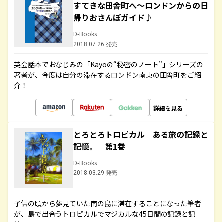
すてきな田舎町へ～ロンドンからの日
帰りおさんぽガイド♪
D-Books
2018.07.26 発売
英会話本でおなじみの「Kayoの“秘密のノート”」シリーズの
著者が、今度は自分の滞在するロンドン南東の田舎町をご紹
介！
詳細を見る
とろとろトロピカル ある旅の記録と
記憶。 第1巻
D-Books
2018.03.29 発売
子供の頃から夢見ていた南の島に滞在することになった筆者
が、島で出合うトロピカルでマジカルな45日間の記録と記