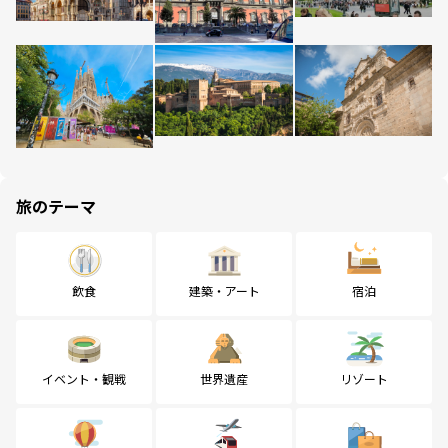
旅のテーマ
飲食
建築・アート
宿泊
イベント・観戦
世界遺産
リゾート