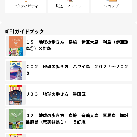
アクティビティ
鉄道・フライト
ショップ
新刊ガイドブック
１５ 地球の歩き方 島旅 伊豆大島 利島（伊豆諸
島①）３訂版
Ｃ０２ 地球の歩き方 ハワイ島 ２０２７～２０２
８
Ｊ３３ 地球の歩き方 墨田区
０２ 地球の歩き方 島旅 奄美大島 喜界島 加計
呂麻島（奄美群島１） ５訂版