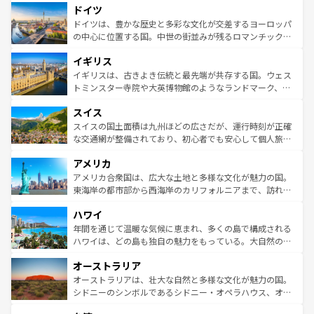
せる。地方によって風土や気候が異なるスペインはその個
ドイツ
で、幅広い魅力が詰まっている。華麗な宮殿、歴史的な大
性で訪れる人を魅了する。 なお、新着のスペイン情報は
コ
聖堂、美しいビーチ、そして豊かな自然が、訪れる者を心
ドイツは、豊かな歴史と多彩な文化が交差するヨーロッパ
ンテンツ一覧
を参照してほしい。
から魅了する。また、フランスは美食の国としても知ら
の中心に位置する国。中世の街並みが残るロマンチック街
れ、フランス料理はユネスコ無形文化遺産にも登録されて
道から、未来を先取りするようなモダンな都市まで多様な
イギリス
いる。シャンパンの発祥地であるランス、プロヴァンスの
顔を持つこの国は、どこを歩いても飽きることがない。ベ
香り高いラベンダー畑など、多彩な楽しみ方が可能だ。さ
ルリンの文化的活気、バイエルン州のアルプスの絶景、そ
イギリスは、古きよき伝統と最先端が共存する国。ウェス
らに、パリ以外の地域にも魅力が溢れており、どの街角に
してライン川沿いのワイン畑といった風景は必見。ビール
トミンスター寺院や大英博物館のようなランドマーク、歴
も豊かな歴史と文化が息づいている。パリ以外の個性あふ
とソーセージを味わいながら地元の人と過ごす楽しい時間
史ある大学都市、美しい丘陵地帯や牧歌的な風景など、エ
れる地方に足を運ぶとそれぞれで全く異なる文化を体験で
スイス
は、お酒好きな人にはぜひ体験してほしい。 なお、新着の
リアごとに異なる魅力がある。また、優雅なアフタヌーン
きるだろう。 なお、新着のフランス情報は
コンテンツ一覧
ドイツ情報は
コンテンツ一覧
を参照してほしい。
ティー、ビール好きにはたまらない英国パブ、サッカー観
スイスの国土面積は九州ほどの広さだが、運行時刻が正確
を参照してほしい。
戦など、本場だからこそできる体験も豊富。イギリスを旅
な交通網が整備されており、初心者でも安心して個人旅行
して楽しみつくそう。 なお、新着のイギリス情報は
コンテ
を楽しめる。日本同様に時刻表どおりの旅が可能だ。中世
アメリカ
ンツ一覧
を参照してほしい。
の建物がそのまま残る町や、スイスならではのユニークな
博物館もあり、アルプス観光だけでなく町歩きも満喫する
アメリカ合衆国は、広大な土地と多様な文化が魅力の国。
ことができる。国民の所得が高いため物価も高いが、旅行
東海岸の都市部から西海岸のカリフォルニアまで、訪れる
者向けの交通パス提供のサービスもあり、うまく活用すれ
場所ごとに異なる風景と体験が待っている。ニューヨーク
ハワイ
ば市内交通費無料で観光を楽しむこともできる。 なお、新
のような巨大都市は、観光、ショッピング、エンターテイ
着のスイス情報は
コンテンツ一覧
を参照してほしい。
ンメントが詰まった刺激的なスポットだ。一方、アメリカ
年間を通じて温暖な気候に恵まれ、多くの島で構成される
西部には大自然が広がり、グランドキャニオンやイエロー
ハワイは、どの島も独自の魅力をもっている。大自然の神
ストーン国立公園といった絶景が堪能できる。さらに、南
秘を感じたいなら、火山が生み出した壮大な景観を誇るハ
オーストラリア
部のニューオーリンズでは、音楽と美食が融合した独特の
ワイ島は見逃せない。また、定番の観光地といえばオアフ
文化が魅力。旅行者はアメリカの各地域で異なる魅力を楽
島だが、静かな自然を求めるならマウイ島やカウアイ島が
オーストラリアは、壮大な自然と多様な文化が魅力の国。
しみながら、その多様性と豊かな歴史を感じることができ
おすすめ。エメラルドグリーンに輝く海をはじめ、豊かな
シドニーのシンボルであるシドニー・オペラハウス、オー
るだろう。車でのロードトリップや列車の旅も、アメリカ
文化や歴史が息づいている。「アロハスピリット」と呼ば
ストラリア東海岸北部に広がる大サンゴ礁地帯グレートバ