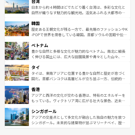
ならではの贅沢な旅のスタイルだ。 なお、新着のアメリカ
台湾
れるおもてなしの心で訪れる人々を迎えてくれるハワイの
リアリーフや大陸中央部にそびえるウルル（エアーズロッ
情報は
コンテンツ一覧
を参照してほしい。
人々、おいしいローカルフードやハワイアンミュージッ
ク）、タスマニアの美しい原生林やケアンズの熱帯雨林な
日本から約４時間ほどでたどり着く台湾は、多彩な文化と
ク、伝統的なフラダンスなど、すべてがハワイの魅力を彩
ど、見どころがたくさん。また、カフェやワイン、オージ
自然が織りなす魅力的な観光地。活気あふれる大都市の台
っている。訪れるたびに新しい発見と感動が待っているハ
ービーフなどの食文化も豊かで、美味しいものであふれて
北やノスタルジックな町並みが人気な九份（ジォウフェ
ワイを、存分に味わってほしい。 なお、新着のハワイ情報
韓国
いる。アクティビティも充実しており、サーフィンやダイ
ン）、静ひつな山岳地帯である台湾東部など、都市の喧騒
は
コンテンツ一覧
を参照してほしい。
ビング、ハイキングなど、アウトドア好きにはたまらな
と山間の静けさが共存しており、訪れる人に新しい発見と
歴史ある王朝文化が残る一方で、最先端のファッションやK
い。オーストラリアの多彩な魅力を存分に味わいつくそ
驚きをもたらしてくれる。また、奥深い台湾の食文化も魅
-POPで世界を席巻している韓国。首都ソウルの宮殿や伝統
う。 なお、新着のオーストラリア情報は
コンテンツ一覧
を
力で、夜市などの屋台グルメから高級料理、ヘルシーで美
家屋が並ぶエリアでは韓国の歴史と文化に浸ることがで
参照してほしい。
ベトナム
容にもいいと評判のスイーツなど、バラエティ豊かな料理
き、地方に足を延ばせば四季折々の自然美を楽しむことが
が味わえる。 なお、新着の台湾情報は
コンテンツ一覧
を参
できる。そして、キムチや焼肉、絶品のストリートフード
豊かな自然と多様な文化が魅力的なベトナム。南北に細長
照してほしい。
まで、さまざまな韓国料理が待っている。夜には、韓国な
く伸びる国土には、広大な田園風景や青々とした山々、世
らではのナイトライフも堪能できる。あたたかいホスピタ
界遺産に登録された壮大な自然景観が点在し、都市部では
タイ
リティに包まれながら、韓国の多彩な魅力を心ゆくまで味
急速な発展と共に伝統が息づく。ハノイの古い町並みやホ
わってみてほしい。 なお、新着の韓国情報は
コンテンツ一
ーチミン市のフランス統治時代の建物も、独特の雰囲気を
タイは、東南アジアに位置する豊かな自然と歴史が息づく
覧
を参照してほしい。
醸し出している。また、バラエティの豊かさとおいしさで
国だ。首都バンコクは高層ビルが立ち並ぶ一方、伝統的な
世界中の食通を魅了してやまないベトナム料理も魅力のひ
寺院や市場がいたるところに点在し、古きよき文化と現代
香港
とつ。フォーやバインミー、ベトナムコーヒーなどは、ぜ
の活気が交差している。北部ではチェンマイなどの山岳地
ひ現地で味わいたい。どの地域を訪れてもあたたかい人々
帯で自然と触れ合い、南部ではプーケットやクラビの美し
アジアと西洋の文化が交わる香港は、特有のエネルギーを
が旅行者を迎えてくれるので、きっと忘れられない旅にな
いビーチでリゾート気分を楽しむことができる。タイ料理
もっている。ヴィクトリア湾に広がる壮大な景色、近未来
るはずだ。 なお、新着のベトナム情報は
コンテンツ一覧
を
は世界的に有名で、屋台から高級レストランまで味覚を刺
的なアートスポット、そして歴史と現代が融合した町並
参照してほしい。
シンガポール
激する。気候は一年中温暖で、どの季節にも異なる楽しみ
み、どこを訪れても感動するはず。観光スポットが密集し
が待っている。親しみやすいタイの人々、仏教を中心とし
ており、効率よく見どころを回れるのも魅力。息をのむよ
アジアの交差点として多文化が融合した独自の魅力を放つ
た文化、そして多様な観光資源が、訪れる旅人を魅了し続
うな絶景から文化的な体験まで、香港を存分に楽しみ尽く
シンガポール。未来的な建築物が並ぶマリーナベイ、歴史
ける。 なお、新着のタイ情報は
コンテンツ一覧
を参照して
そう。 なお、新着の香港情報は
コンテンツ一覧
を参照して
と伝統を感じられるエスニックタウン、多数の緑豊かな公
ほしい。
ほしい。
園や自然保護区など、自然が調和した近代的な景観と文化