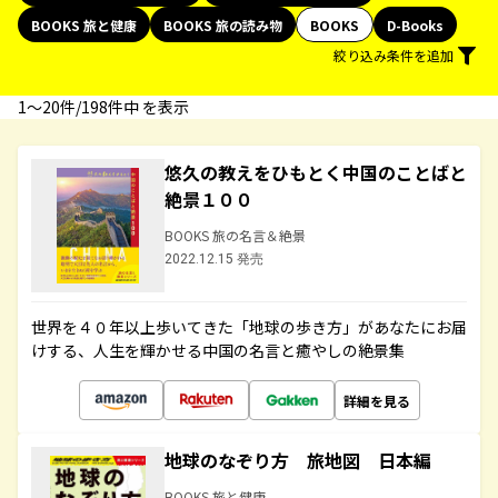
BOOKS 旅と健康
BOOKS 旅の読み物
BOOKS
D-Books
絞り込み条件を追加
1〜20件/198件中 を表示
悠久の教えをひもとく中国のことばと
絶景１００
BOOKS 旅の名言＆絶景
2022.12.15 発売
世界を４０年以上歩いてきた「地球の歩き方」があなたにお届
けする、人生を輝かせる中国の名言と癒やしの絶景集
詳細を見る
地球のなぞり方 旅地図 日本編
BOOKS 旅と健康