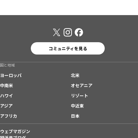
コミュニティを見る
国と地域
ヨーロッパ
北米
中南米
オセアニア
ハワイ
リゾート
アジア
中近東
アフリカ
日本
ウェブマガジン
特派員ブログ