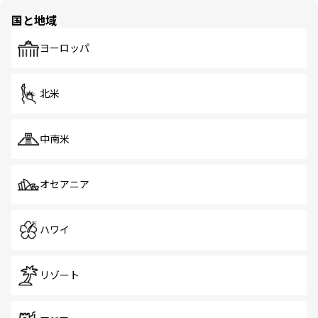
の多様性あふれるカラフルな町は、どこを歩いても新しい
国と地域
発見がある。さらに、治安のよさや充実した公共交通機関
も、旅行者にとっては魅力的なポイント。グルメも豊富
で、ホーカーズは地元の風情を楽しめる外せないスポット
ヨーロッパ
だ。訪れる人を飽きさせないシンガポールで、多様な魅力
を体感しよう。 なお、新着のシンガポール情報は
コンテン
ツ一覧
を参照してほしい。
北米
中南米
オセアニア
ハワイ
リゾート