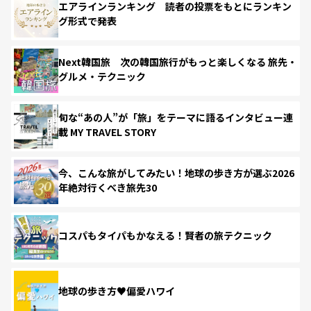
エアラインランキング 読者の投票をもとにランキン
グ形式で発表
Next韓国旅 次の韓国旅行がもっと楽しくなる 旅先・
グルメ・テクニック
旬な“あの人”が「旅」をテーマに語るインタビュー連
載 MY TRAVEL STORY
今、こんな旅がしてみたい！地球の歩き方が選ぶ2026
年絶対行くべき旅先30
コスパもタイパもかなえる！賢者の旅テクニック
地球の歩き方♥偏愛ハワイ