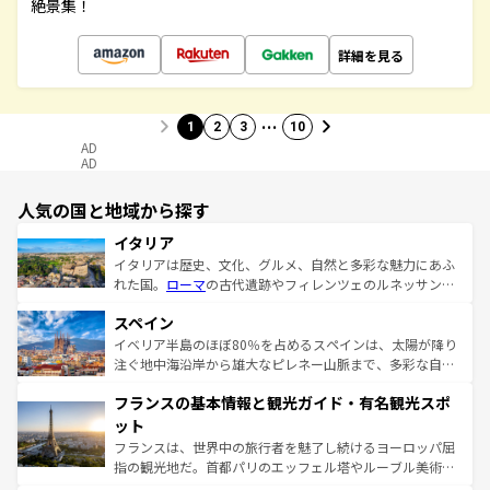
絶景集！
詳細を見る
…
1
2
3
10
AD
AD
人気の国と地域から探す
イタリア
イタリアは歴史、文化、グルメ、自然と多彩な魅力にあふ
れた国。
ローマ
の古代遺跡やフィレンツェのルネッサンス
美術、ヴェネツィアの運河など、歴史あるスポットはもち
スペイン
ろん、トスカーナの美しい田園風景やアマルフィ海岸の絶
景など、自然景観も見逃せない。観光の合間には、本場の
イベリア半島のほぼ80％を占めるスペインは、太陽が降り
ピザやパスタなど、絶品のイタリア料理を堪能することも
注ぐ地中海沿岸から雄大なピレネー山脈まで、多彩な自然
できる。朝目覚めてから夜眠るまで、すべての瞬間を楽し
と文化が詰まったヨーロッパ屈指の旅行先だ。多様な地域
フランスの基本情報と観光ガイド・有名観光スポ
ませてくれるイタリアで、忘れられない旅をしてみよう！
文化が根付くこの国では、情熱的なフラメンコ、熱気あふ
なお、新着のイタリア情報は
コンテンツ一覧
を参照してほ
れる闘牛、そして美味しいタパスが生活の一部となってい
ット
しい。
る。首都マドリードの洗練された雰囲気や、バルセロナの
フランスは、世界中の旅行者を魅了し続けるヨーロッパ屈
アートに溢れた街角から、地方では古代ローマ遺跡や中世
指の観光地だ。首都パリのエッフェル塔やルーブル美術館
の城塞都市、穏やかなビーチリゾートまで多彩な表情を見
といった象徴的なスポットから、田舎町の古風な美しさま