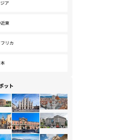
アジア
中近東
アフリカ
日本
ポット