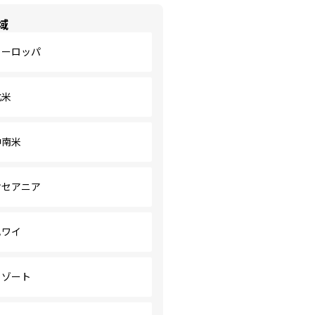
域
ヨーロッパ
北米
中南米
オセアニア
ハワイ
リゾート