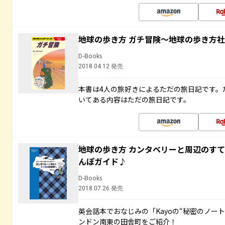
地球の歩き方 ガチ冒険～地球の歩き方
D-Books
2018.04.12 発売
本書は4人の旅好きによるただの旅日記です。
いてある内容はただの旅日記です。
地球の歩き方 カンタベリーと周辺のす
んぽガイド♪
D-Books
2018.07.26 発売
英会話本でおなじみの「Kayoの“秘密のノー
ンドン南東の田舎町をご紹介！