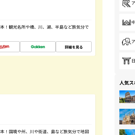
図本！観光名所や橋、川、湖、半島など旅気分で
詳細を見る
人気ス
図本！国境や州、川や街道、島など旅気分で地図