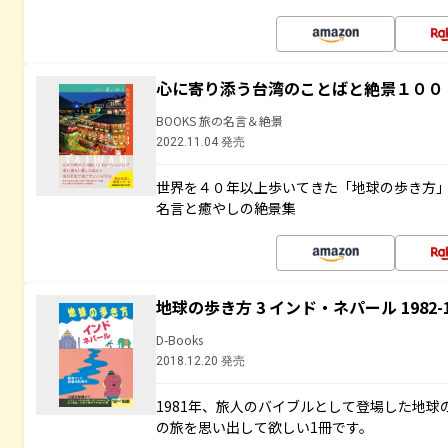
心に寄り添う台湾のことばと絶景１００
BOOKS 旅の名言＆絶景
2022.11.04 発売
世界を４０年以上歩いてきた「地球の歩き方
名言と癒やしの絶景集
地球の歩き方 3 インド・ネパール 1982
D-Books
2018.12.20 発売
1981年、旅人のバイブルとして登場した地
の旅を思い出して欲しい1冊です。