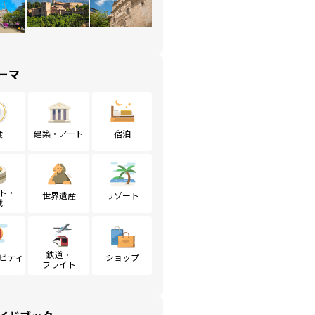
ーマ
食
建築・アート
宿泊
ト・
世界遺産
リゾート
戦
鉄道・
ビティ
ショップ
フライト