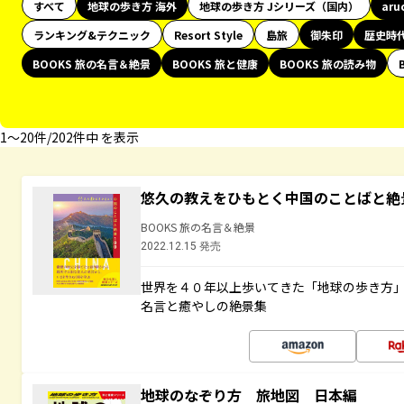
すべて
地球の歩き方 海外
地球の歩き方 Jシリーズ（国内）
aru
ランキング&テクニック
Resort Style
島旅
御朱印
歴史時
BOOKS 旅の名言＆絶景
BOOKS 旅と健康
BOOKS 旅の読み物
1〜20件/202件中 を表示
悠久の教えをひもとく中国のことばと絶
BOOKS 旅の名言＆絶景
2022.12.15 発売
世界を４０年以上歩いてきた「地球の歩き方
名言と癒やしの絶景集
地球のなぞり方 旅地図 日本編