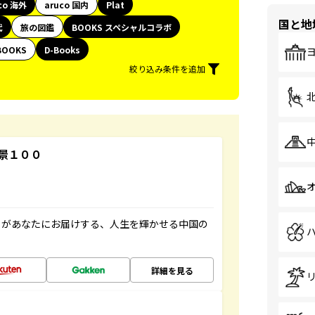
co 海外
aruco 国内
Plat
国と地
代
旅の図鑑
BOOKS スペシャルコラボ
BOOKS
D-Books
絞り込み条件を追加
景１００
」があなたにお届けする、人生を輝かせる中国の
詳細を見る