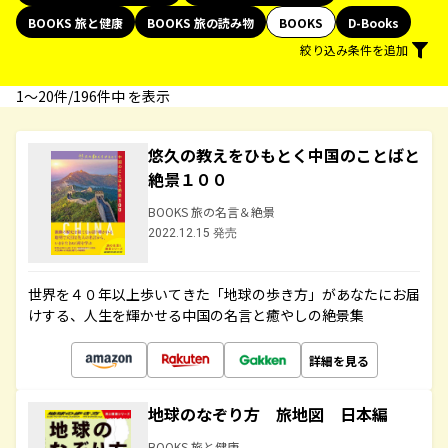
BOOKS 旅と健康
BOOKS 旅の読み物
BOOKS
D-Books
絞り込み条件を追加
1〜20件/196件中 を表示
悠久の教えをひもとく中国のことばと
絶景１００
BOOKS 旅の名言＆絶景
2022.12.15 発売
世界を４０年以上歩いてきた「地球の歩き方」があなたにお届
けする、人生を輝かせる中国の名言と癒やしの絶景集
詳細を見る
地球のなぞり方 旅地図 日本編
BOOKS 旅と健康