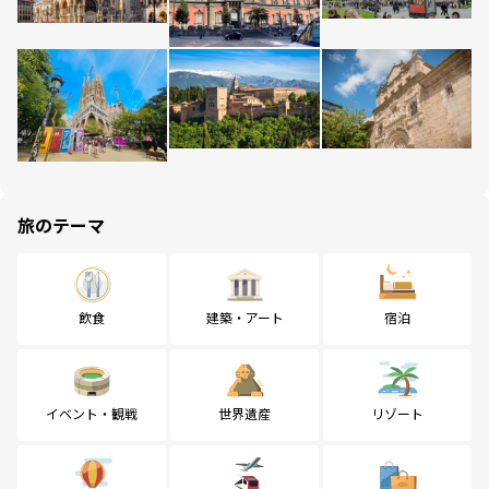
旅のテーマ
飲食
建築・アート
宿泊
イベント・観戦
世界遺産
リゾート