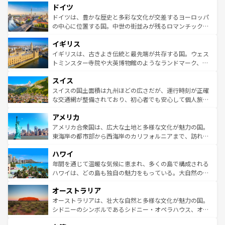
せる。地方によって風土や気候が異なるスペインはその個
ドイツ
で、幅広い魅力が詰まっている。華麗な宮殿、歴史的な大
性で訪れる人を魅了する。 なお、新着のスペイン情報は
コ
聖堂、美しいビーチ、そして豊かな自然が、訪れる者を心
ドイツは、豊かな歴史と多彩な文化が交差するヨーロッパ
ンテンツ一覧
を参照してほしい。
から魅了する。また、フランスは美食の国としても知ら
の中心に位置する国。中世の街並みが残るロマンチック街
れ、フランス料理はユネスコ無形文化遺産にも登録されて
道から、未来を先取りするようなモダンな都市まで多様な
イギリス
いる。シャンパンの発祥地であるランス、プロヴァンスの
顔を持つこの国は、どこを歩いても飽きることがない。ベ
香り高いラベンダー畑など、多彩な楽しみ方が可能だ。さ
ルリンの文化的活気、バイエルン州のアルプスの絶景、そ
イギリスは、古きよき伝統と最先端が共存する国。ウェス
らに、パリ以外の地域にも魅力が溢れており、どの街角に
してライン川沿いのワイン畑といった風景は必見。ビール
トミンスター寺院や大英博物館のようなランドマーク、歴
も豊かな歴史と文化が息づいている。パリ以外の個性あふ
とソーセージを味わいながら地元の人と過ごす楽しい時間
史ある大学都市、美しい丘陵地帯や牧歌的な風景など、エ
れる地方に足を運ぶとそれぞれで全く異なる文化を体験で
スイス
は、お酒好きな人にはぜひ体験してほしい。 なお、新着の
リアごとに異なる魅力がある。また、優雅なアフタヌーン
きるだろう。 なお、新着のフランス情報は
コンテンツ一覧
ドイツ情報は
コンテンツ一覧
を参照してほしい。
ティー、ビール好きにはたまらない英国パブ、サッカー観
スイスの国土面積は九州ほどの広さだが、運行時刻が正確
を参照してほしい。
戦など、本場だからこそできる体験も豊富。イギリスを旅
な交通網が整備されており、初心者でも安心して個人旅行
して楽しみつくそう。 なお、新着のイギリス情報は
コンテ
を楽しめる。日本同様に時刻表どおりの旅が可能だ。中世
アメリカ
ンツ一覧
を参照してほしい。
の建物がそのまま残る町や、スイスならではのユニークな
博物館もあり、アルプス観光だけでなく町歩きも満喫する
アメリカ合衆国は、広大な土地と多様な文化が魅力の国。
ことができる。国民の所得が高いため物価も高いが、旅行
東海岸の都市部から西海岸のカリフォルニアまで、訪れる
者向けの交通パス提供のサービスもあり、うまく活用すれ
場所ごとに異なる風景と体験が待っている。ニューヨーク
ハワイ
ば市内交通費無料で観光を楽しむこともできる。 なお、新
のような巨大都市は、観光、ショッピング、エンターテイ
着のスイス情報は
コンテンツ一覧
を参照してほしい。
ンメントが詰まった刺激的なスポットだ。一方、アメリカ
年間を通じて温暖な気候に恵まれ、多くの島で構成される
西部には大自然が広がり、グランドキャニオンやイエロー
ハワイは、どの島も独自の魅力をもっている。大自然の神
ストーン国立公園といった絶景が堪能できる。さらに、南
秘を感じたいなら、火山が生み出した壮大な景観を誇るハ
オーストラリア
部のニューオーリンズでは、音楽と美食が融合した独特の
ワイ島は見逃せない。また、定番の観光地といえばオアフ
文化が魅力。旅行者はアメリカの各地域で異なる魅力を楽
島だが、静かな自然を求めるならマウイ島やカウアイ島が
オーストラリアは、壮大な自然と多様な文化が魅力の国。
しみながら、その多様性と豊かな歴史を感じることができ
おすすめ。エメラルドグリーンに輝く海をはじめ、豊かな
シドニーのシンボルであるシドニー・オペラハウス、オー
るだろう。車でのロードトリップや列車の旅も、アメリカ
文化や歴史が息づいている。「アロハスピリット」と呼ば
ストラリア東海岸北部に広がる大サンゴ礁地帯グレートバ