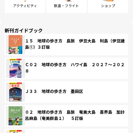
アクティビティ
鉄道・フライト
ショップ
新刊ガイドブック
１５ 地球の歩き方 島旅 伊豆大島 利島（伊豆諸
島①）３訂版
Ｃ０２ 地球の歩き方 ハワイ島 ２０２７～２０２
８
Ｊ３３ 地球の歩き方 墨田区
０２ 地球の歩き方 島旅 奄美大島 喜界島 加計
呂麻島（奄美群島１） ５訂版