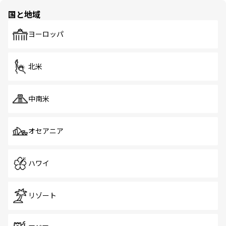
の多様性あふれるカラフルな町は、どこを歩いても新しい
国と地域
発見がある。さらに、治安のよさや充実した公共交通機関
も、旅行者にとっては魅力的なポイント。グルメも豊富
で、ホーカーズは地元の風情を楽しめる外せないスポット
ヨーロッパ
だ。訪れる人を飽きさせないシンガポールで、多様な魅力
を体感しよう。 なお、新着のシンガポール情報は
コンテン
ツ一覧
を参照してほしい。
北米
中南米
オセアニア
ハワイ
リゾート