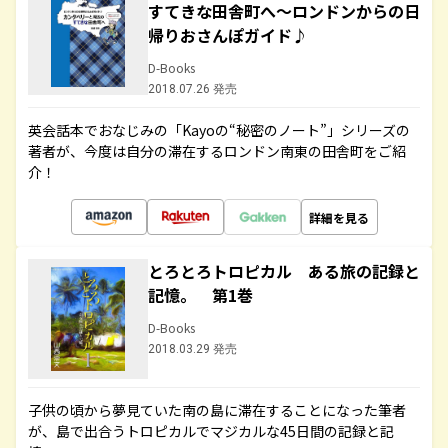
すてきな田舎町へ～ロンドンからの日
帰りおさんぽガイド♪
D-Books
2018.07.26 発売
英会話本でおなじみの「Kayoの“秘密のノート”」シリーズの
著者が、今度は自分の滞在するロンドン南東の田舎町をご紹
介！
詳細を見る
とろとろトロピカル ある旅の記録と
記憶。 第1巻
D-Books
2018.03.29 発売
子供の頃から夢見ていた南の島に滞在することになった筆者
が、島で出合うトロピカルでマジカルな45日間の記録と記