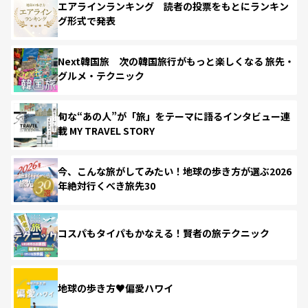
エアラインランキング 読者の投票をもとにランキン
グ形式で発表
Next韓国旅 次の韓国旅行がもっと楽しくなる 旅先・
グルメ・テクニック
旬な“あの人”が「旅」をテーマに語るインタビュー連
載 MY TRAVEL STORY
今、こんな旅がしてみたい！地球の歩き方が選ぶ2026
年絶対行くべき旅先30
コスパもタイパもかなえる！賢者の旅テクニック
地球の歩き方♥偏愛ハワイ