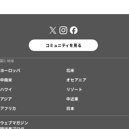
コミュニティを見る
国と地域
ヨーロッパ
北米
中南米
オセアニア
ハワイ
リゾート
アジア
中近東
アフリカ
日本
ウェブマガジン
特派員ブログ