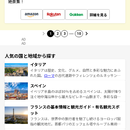
絶景集！
詳細を見る
…
1
2
3
10
AD
AD
人気の国と地域から探す
イタリア
イタリアは歴史、文化、グルメ、自然と多彩な魅力にあふ
れた国。
ローマ
の古代遺跡やフィレンツェのルネッサンス
美術、ヴェネツィアの運河など、歴史あるスポットはもち
スペイン
ろん、トスカーナの美しい田園風景やアマルフィ海岸の絶
景など、自然景観も見逃せない。観光の合間には、本場の
イベリア半島のほぼ80％を占めるスペインは、太陽が降り
ピザやパスタなど、絶品のイタリア料理を堪能することも
注ぐ地中海沿岸から雄大なピレネー山脈まで、多彩な自然
できる。朝目覚めてから夜眠るまで、すべての瞬間を楽し
と文化が詰まったヨーロッパ屈指の旅行先だ。多様な地域
フランスの基本情報と観光ガイド・有名観光スポ
ませてくれるイタリアで、忘れられない旅をしてみよう！
文化が根付くこの国では、情熱的なフラメンコ、熱気あふ
なお、新着のイタリア情報は
コンテンツ一覧
を参照してほ
れる闘牛、そして美味しいタパスが生活の一部となってい
ット
しい。
る。首都マドリードの洗練された雰囲気や、バルセロナの
フランスは、世界中の旅行者を魅了し続けるヨーロッパ屈
アートに溢れた街角から、地方では古代ローマ遺跡や中世
指の観光地だ。首都パリのエッフェル塔やルーブル美術館
の城塞都市、穏やかなビーチリゾートまで多彩な表情を見
といった象徴的なスポットから、田舎町の古風な美しさま