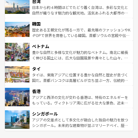
ならではの贅沢な旅のスタイルだ。 なお、新着のアメリカ
台湾
れるおもてなしの心で訪れる人々を迎えてくれるハワイの
リアリーフや大陸中央部にそびえるウルル（エアーズロッ
情報は
コンテンツ一覧
を参照してほしい。
人々、おいしいローカルフードやハワイアンミュージッ
ク）、タスマニアの美しい原生林やケアンズの熱帯雨林な
日本から約４時間ほどでたどり着く台湾は、多彩な文化と
ク、伝統的なフラダンスなど、すべてがハワイの魅力を彩
ど、見どころがたくさん。また、カフェやワイン、オージ
自然が織りなす魅力的な観光地。活気あふれる大都市の台
っている。訪れるたびに新しい発見と感動が待っているハ
ービーフなどの食文化も豊かで、美味しいものであふれて
北やノスタルジックな町並みが人気な九份（ジォウフェ
ワイを、存分に味わってほしい。 なお、新着のハワイ情報
韓国
いる。アクティビティも充実しており、サーフィンやダイ
ン）、静ひつな山岳地帯である台湾東部など、都市の喧騒
は
コンテンツ一覧
を参照してほしい。
ビング、ハイキングなど、アウトドア好きにはたまらな
と山間の静けさが共存しており、訪れる人に新しい発見と
歴史ある王朝文化が残る一方で、最先端のファッションやK
い。オーストラリアの多彩な魅力を存分に味わいつくそ
驚きをもたらしてくれる。また、奥深い台湾の食文化も魅
-POPで世界を席巻している韓国。首都ソウルの宮殿や伝統
う。 なお、新着のオーストラリア情報は
コンテンツ一覧
を
力で、夜市などの屋台グルメから高級料理、ヘルシーで美
家屋が並ぶエリアでは韓国の歴史と文化に浸ることがで
参照してほしい。
ベトナム
容にもいいと評判のスイーツなど、バラエティ豊かな料理
き、地方に足を延ばせば四季折々の自然美を楽しむことが
が味わえる。 なお、新着の台湾情報は
コンテンツ一覧
を参
できる。そして、キムチや焼肉、絶品のストリートフード
豊かな自然と多様な文化が魅力的なベトナム。南北に細長
照してほしい。
まで、さまざまな韓国料理が待っている。夜には、韓国な
く伸びる国土には、広大な田園風景や青々とした山々、世
らではのナイトライフも堪能できる。あたたかいホスピタ
界遺産に登録された壮大な自然景観が点在し、都市部では
タイ
リティに包まれながら、韓国の多彩な魅力を心ゆくまで味
急速な発展と共に伝統が息づく。ハノイの古い町並みやホ
わってみてほしい。 なお、新着の韓国情報は
コンテンツ一
ーチミン市のフランス統治時代の建物も、独特の雰囲気を
タイは、東南アジアに位置する豊かな自然と歴史が息づく
覧
を参照してほしい。
醸し出している。また、バラエティの豊かさとおいしさで
国だ。首都バンコクは高層ビルが立ち並ぶ一方、伝統的な
世界中の食通を魅了してやまないベトナム料理も魅力のひ
寺院や市場がいたるところに点在し、古きよき文化と現代
香港
とつ。フォーやバインミー、ベトナムコーヒーなどは、ぜ
の活気が交差している。北部ではチェンマイなどの山岳地
ひ現地で味わいたい。どの地域を訪れてもあたたかい人々
帯で自然と触れ合い、南部ではプーケットやクラビの美し
アジアと西洋の文化が交わる香港は、特有のエネルギーを
が旅行者を迎えてくれるので、きっと忘れられない旅にな
いビーチでリゾート気分を楽しむことができる。タイ料理
もっている。ヴィクトリア湾に広がる壮大な景色、近未来
るはずだ。 なお、新着のベトナム情報は
コンテンツ一覧
を
は世界的に有名で、屋台から高級レストランまで味覚を刺
的なアートスポット、そして歴史と現代が融合した町並
参照してほしい。
シンガポール
激する。気候は一年中温暖で、どの季節にも異なる楽しみ
み、どこを訪れても感動するはず。観光スポットが密集し
が待っている。親しみやすいタイの人々、仏教を中心とし
ており、効率よく見どころを回れるのも魅力。息をのむよ
アジアの交差点として多文化が融合した独自の魅力を放つ
た文化、そして多様な観光資源が、訪れる旅人を魅了し続
うな絶景から文化的な体験まで、香港を存分に楽しみ尽く
シンガポール。未来的な建築物が並ぶマリーナベイ、歴史
ける。 なお、新着のタイ情報は
コンテンツ一覧
を参照して
そう。 なお、新着の香港情報は
コンテンツ一覧
を参照して
と伝統を感じられるエスニックタウン、多数の緑豊かな公
ほしい。
ほしい。
園や自然保護区など、自然が調和した近代的な景観と文化