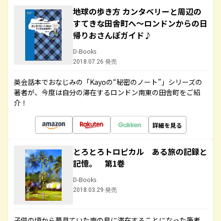
地球の歩き方 カンタベリーと周辺の
すてきな田舎町へ～ロンドンからの日
帰りおさんぽガイド♪
D-Books
2018.07.26 発売
英会話本でおなじみの「Kayoの“秘密のノート”」シリーズの
著者が、今度は自分の滞在するロンドン南東の田舎町をご紹
介！
詳細を見る
とろとろトロピカル ある旅の記録と
記憶。 第1巻
D-Books
2018.03.29 発売
子供の頃から夢見ていた南の島に滞在することになった筆者