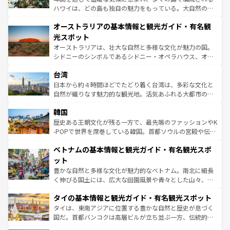
ストーン国立公園といった絶景が堪能できる。さらに、南
ハワイは、どの島も独自の魅力をもっている。大自然の神
部のニューオーリンズでは、音楽と美食が融合した独特の
秘を感じたいなら、火山が生み出した壮大な景観を誇るハ
文化が魅力。旅行者はアメリカの各地域で異なる魅力を楽
オーストラリアの基本情報と観光ガイド・有名観
ワイ島は見逃せない。また、定番の観光地といえばオアフ
しみながら、その多様性と豊かな歴史を感じることができ
島だが、静かな自然を求めるならマウイ島やカウアイ島が
光スポット
るだろう。車でのロードトリップや列車の旅も、アメリカ
おすすめ。エメラルドグリーンに輝く海をはじめ、豊かな
オーストラリアは、壮大な自然と多様な文化が魅力の国。
ならではの贅沢な旅のスタイルだ。 なお、新着のアメリカ
文化や歴史が息づいている。「アロハスピリット」と呼ば
シドニーのシンボルであるシドニー・オペラハウス、オー
情報は
コンテンツ一覧
を参照してほしい。
れるおもてなしの心で訪れる人々を迎えてくれるハワイの
ストラリア東海岸北部に広がる大サンゴ礁地帯グレートバ
人々、おいしいローカルフードやハワイアンミュージッ
台湾
リアリーフや大陸中央部にそびえるウルル（エアーズロッ
ク、伝統的なフラダンスなど、すべてがハワイの魅力を彩
ク）、タスマニアの美しい原生林やケアンズの熱帯雨林な
日本から約４時間ほどでたどり着く台湾は、多彩な文化と
っている。訪れるたびに新しい発見と感動が待っているハ
ど、見どころがたくさん。また、カフェやワイン、オージ
自然が織りなす魅力的な観光地。活気あふれる大都市の台
ワイを、存分に味わってほしい。 なお、新着のハワイ情報
ービーフなどの食文化も豊かで、美味しいものであふれて
北やノスタルジックな町並みが人気な九份（ジォウフェ
は
コンテンツ一覧
を参照してほしい。
韓国
いる。アクティビティも充実しており、サーフィンやダイ
ン）、静ひつな山岳地帯である台湾東部など、都市の喧騒
ビング、ハイキングなど、アウトドア好きにはたまらな
と山間の静けさが共存しており、訪れる人に新しい発見と
歴史ある王朝文化が残る一方で、最先端のファッションやK
い。オーストラリアの多彩な魅力を存分に味わいつくそ
驚きをもたらしてくれる。また、奥深い台湾の食文化も魅
-POPで世界を席巻している韓国。首都ソウルの宮殿や伝統
う。 なお、新着のオーストラリア情報は
コンテンツ一覧
を
力で、夜市などの屋台グルメから高級料理、ヘルシーで美
家屋が並ぶエリアでは韓国の歴史と文化に浸ることがで
参照してほしい。
ベトナムの基本情報と観光ガイド・有名観光スポ
容にもいいと評判のスイーツなど、バラエティ豊かな料理
き、地方に足を延ばせば四季折々の自然美を楽しむことが
が味わえる。 なお、新着の台湾情報は
コンテンツ一覧
を参
できる。そして、キムチや焼肉、絶品のストリートフード
ット
照してほしい。
まで、さまざまな韓国料理が待っている。夜には、韓国な
豊かな自然と多様な文化が魅力的なベトナム。南北に細長
らではのナイトライフも堪能できる。あたたかいホスピタ
く伸びる国土には、広大な田園風景や青々とした山々、世
リティに包まれながら、韓国の多彩な魅力を心ゆくまで味
界遺産に登録された壮大な自然景観が点在し、都市部では
わってみてほしい。 なお、新着の韓国情報は
コンテンツ一
タイの基本情報と観光ガイド・有名観光スポット
急速な発展と共に伝統が息づく。ハノイの古い町並みやホ
覧
を参照してほしい。
ーチミン市のフランス統治時代の建物も、独特の雰囲気を
タイは、東南アジアに位置する豊かな自然と歴史が息づく
醸し出している。また、バラエティの豊かさとおいしさで
国だ。首都バンコクは高層ビルが立ち並ぶ一方、伝統的な
世界中の食通を魅了してやまないベトナム料理も魅力のひ
寺院や市場がいたるところに点在し、古きよき文化と現代