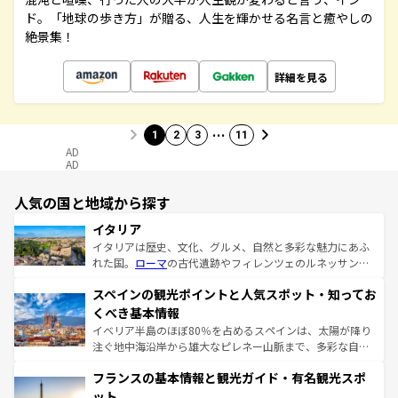
ド。「地球の歩き方」が贈る、人生を輝かせる名言と癒やしの
絶景集！
詳細を見る
…
1
2
3
11
AD
AD
人気の国と地域から探す
イタリア
イタリアは歴史、文化、グルメ、自然と多彩な魅力にあふ
れた国。
ローマ
の古代遺跡やフィレンツェのルネッサンス
美術、ヴェネツィアの運河など、歴史あるスポットはもち
スペインの観光ポイントと人気スポット・知ってお
ろん、トスカーナの美しい田園風景やアマルフィ海岸の絶
景など、自然景観も見逃せない。観光の合間には、本場の
くべき基本情報
ピザやパスタなど、絶品のイタリア料理を堪能することも
イベリア半島のほぼ80％を占めるスペインは、太陽が降り
できる。朝目覚めてから夜眠るまで、すべての瞬間を楽し
注ぐ地中海沿岸から雄大なピレネー山脈まで、多彩な自然
ませてくれるイタリアで、忘れられない旅をしてみよう！
と文化が詰まったヨーロッパ屈指の旅行先だ。多様な地域
なお、新着のイタリア情報は
コンテンツ一覧
を参照してほ
フランスの基本情報と観光ガイド・有名観光スポ
文化が根付くこの国では、情熱的なフラメンコ、熱気あふ
しい。
れる闘牛、そして美味しいタパスが生活の一部となってい
ット