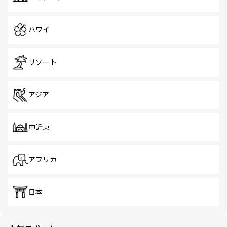
ハワイ
リゾート
アジア
中近東
アフリカ
日本