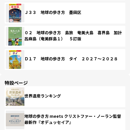
Ｊ３３ 地球の歩き方 墨田区
０２ 地球の歩き方 島旅 奄美大島 喜界島 加計
呂麻島（奄美群島１） ５訂版
Ｄ１７ 地球の歩き方 タイ ２０２７～２０２８
特設ページ
世界遺産ランキング
地球の歩き方 meets クリストファー・ノーラン監督
最新作『オデュッセイア』