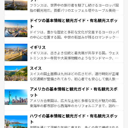
る。首都マドリードの洗練された雰囲気や、バルセロナの
フランスは、世界中の旅行者を魅了し続けるヨーロッパ屈
アートに溢れた街角から、地方では古代ローマ遺跡や中世
指の観光地だ。首都パリのエッフェル塔やルーブル美術館
の城塞都市、穏やかなビーチリゾートまで多彩な表情を見
といった象徴的なスポットから、田舎町の古風な美しさま
せる。地方によって風土や気候が異なるスペインはその個
ドイツの基本情報と観光ガイド・有名観光スポッ
で、幅広い魅力が詰まっている。華麗な宮殿、歴史的な大
性で訪れる人を魅了する。 なお、新着のスペイン情報は
コ
聖堂、美しいビーチ、そして豊かな自然が、訪れる者を心
ト
ンテンツ一覧
を参照してほしい。
から魅了する。また、フランスは美食の国としても知ら
ドイツは、豊かな歴史と多彩な文化が交差するヨーロッパ
れ、フランス料理はユネスコ無形文化遺産にも登録されて
の中心に位置する国。中世の街並みが残るロマンチック街
いる。シャンパンの発祥地であるランス、プロヴァンスの
道から、未来を先取りするようなモダンな都市まで多様な
香り高いラベンダー畑など、多彩な楽しみ方が可能だ。さ
イギリス
顔を持つこの国は、どこを歩いても飽きることがない。ベ
らに、パリ以外の地域にも魅力が溢れており、どの街角に
ルリンの文化的活気、バイエルン州のアルプスの絶景、そ
イギリスは、古きよき伝統と最先端が共存する国。ウェス
も豊かな歴史と文化が息づいている。パリ以外の個性あふ
してライン川沿いのワイン畑といった風景は必見。ビール
トミンスター寺院や大英博物館のようなランドマーク、歴
れる地方に足を運ぶとそれぞれで全く異なる文化を体験で
とソーセージを味わいながら地元の人と過ごす楽しい時間
史ある大学都市、美しい丘陵地帯や牧歌的な風景など、エ
きるだろう。 なお、新着のフランス情報は
コンテンツ一覧
スイス
は、お酒好きな人にはぜひ体験してほしい。 なお、新着の
リアごとに異なる魅力がある。また、優雅なアフタヌーン
を参照してほしい。
ドイツ情報は
コンテンツ一覧
を参照してほしい。
ティー、ビール好きにはたまらない英国パブ、サッカー観
スイスの国土面積は九州ほどの広さだが、運行時刻が正確
戦など、本場だからこそできる体験も豊富。イギリスを旅
な交通網が整備されており、初心者でも安心して個人旅行
して楽しみつくそう。 なお、新着のイギリス情報は
コンテ
を楽しめる。日本同様に時刻表どおりの旅が可能だ。中世
アメリカの基本情報と観光ガイド・有名観光スポ
ンツ一覧
を参照してほしい。
の建物がそのまま残る町や、スイスならではのユニークな
博物館もあり、アルプス観光だけでなく町歩きも満喫する
ット
ことができる。国民の所得が高いため物価も高いが、旅行
アメリカ合衆国は、広大な土地と多様な文化が魅力の国。
者向けの交通パス提供のサービスもあり、うまく活用すれ
東海岸の都市部から西海岸のカリフォルニアまで、訪れる
ば市内交通費無料で観光を楽しむこともできる。 なお、新
場所ごとに異なる風景と体験が待っている。ニューヨーク
着のスイス情報は
コンテンツ一覧
を参照してほしい。
ハワイの基本情報と観光ガイド・有名観光スポッ
のような巨大都市は、観光、ショッピング、エンターテイ
ンメントが詰まった刺激的なスポットだ。一方、アメリカ
ト
西部には大自然が広がり、グランドキャニオンやイエロー
年間を通じて温暖な気候に恵まれ、多くの島で構成される