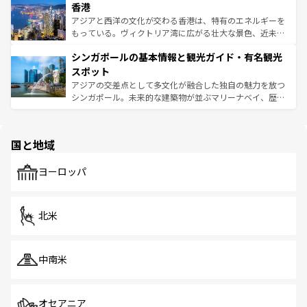
香港
とつ。フォーやバインミー、ベトナムコーヒーなどは、ぜ
の活気が交差している。北部ではチェンマイなどの山岳地
ひ現地で味わいたい。どの地域を訪れてもあたたかい人々
帯で自然と触れ合い、南部ではプーケットやクラビの美し
アジアと西洋の文化が交わる香港は、特有のエネルギーを
が旅行者を迎えてくれるので、きっと忘れられない旅にな
いビーチでリゾート気分を楽しむことができる。タイ料理
もっている。ヴィクトリア湾に広がる壮大な景色、近未来
るはずだ。 なお、新着のベトナム情報は
コンテンツ一覧
を
は世界的に有名で、屋台から高級レストランまで味覚を刺
的なアートスポット、そして歴史と現代が融合した町並
参照してほしい。
シンガポールの基本情報と観光ガイド・有名観光
激する。気候は一年中温暖で、どの季節にも異なる楽しみ
み、どこを訪れても感動するはず。観光スポットが密集し
が待っている。親しみやすいタイの人々、仏教を中心とし
ており、効率よく見どころを回れるのも魅力。息をのむよ
スポット
た文化、そして多様な観光資源が、訪れる旅人を魅了し続
うな絶景から文化的な体験まで、香港を存分に楽しみ尽く
アジアの交差点として多文化が融合した独自の魅力を放つ
ける。 なお、新着のタイ情報は
コンテンツ一覧
を参照して
そう。 なお、新着の香港情報は
コンテンツ一覧
を参照して
シンガポール。未来的な建築物が並ぶマリーナベイ、歴史
ほしい。
ほしい。
と伝統を感じられるエスニックタウン、多数の緑豊かな公
園や自然保護区など、自然が調和した近代的な景観と文化
の多様性あふれるカラフルな町は、どこを歩いても新しい
国と地域
発見がある。さらに、治安のよさや充実した公共交通機関
も、旅行者にとっては魅力的なポイント。グルメも豊富
で、ホーカーズは地元の風情を楽しめる外せないスポット
ヨーロッパ
だ。訪れる人を飽きさせないシンガポールで、多様な魅力
を体感しよう。 なお、新着のシンガポール情報は
コンテン
ツ一覧
を参照してほしい。
北米
中南米
オセアニア