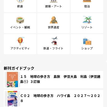
飲食
建築・アート
宿泊
イベント・観戦
世界遺産
リゾート
アクティビティ
鉄道・フライト
ショップ
新刊ガイドブック
１５ 地球の歩き方 島旅 伊豆大島 利島（伊豆諸
島①）３訂版
Ｃ０２ 地球の歩き方 ハワイ島 ２０２７～２０２
８