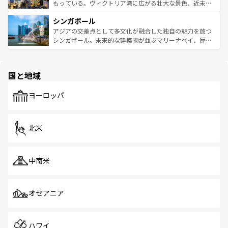
が旅行者を迎えてくれるので、きっと忘れられない旅にな
いビーチでリゾート気分を楽しむことができる。タイ料理
もっている。ヴィクトリア湾に広がる壮大な景色、近未来
るはずだ。 なお、新着のベトナム情報は
コンテンツ一覧
を
は世界的に有名で、屋台から高級レストランまで味覚を刺
的なアートスポット、そして歴史と現代が融合した町並
参照してほしい。
シンガポール
激する。気候は一年中温暖で、どの季節にも異なる楽しみ
み、どこを訪れても感動するはず。観光スポットが密集し
が待っている。親しみやすいタイの人々、仏教を中心とし
ており、効率よく見どころを回れるのも魅力。息をのむよ
アジアの交差点として多文化が融合した独自の魅力を放つ
た文化、そして多様な観光資源が、訪れる旅人を魅了し続
うな絶景から文化的な体験まで、香港を存分に楽しみ尽く
シンガポール。未来的な建築物が並ぶマリーナベイ、歴史
ける。 なお、新着のタイ情報は
コンテンツ一覧
を参照して
そう。 なお、新着の香港情報は
コンテンツ一覧
を参照して
と伝統を感じられるエスニックタウン、多数の緑豊かな公
ほしい。
ほしい。
園や自然保護区など、自然が調和した近代的な景観と文化
の多様性あふれるカラフルな町は、どこを歩いても新しい
国と地域
発見がある。さらに、治安のよさや充実した公共交通機関
も、旅行者にとっては魅力的なポイント。グルメも豊富
で、ホーカーズは地元の風情を楽しめる外せないスポット
ヨーロッパ
だ。訪れる人を飽きさせないシンガポールで、多様な魅力
を体感しよう。 なお、新着のシンガポール情報は
コンテン
ツ一覧
を参照してほしい。
北米
中南米
オセアニア
ハワイ