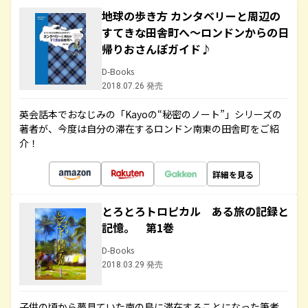
地球の歩き方 カンタベリーと周辺の
すてきな田舎町へ～ロンドンからの日
帰りおさんぽガイド♪
D-Books
2018.07.26 発売
英会話本でおなじみの「Kayoの“秘密のノート”」シリーズの
著者が、今度は自分の滞在するロンドン南東の田舎町をご紹
介！
詳細を見る
とろとろトロピカル ある旅の記録と
記憶。 第1巻
D-Books
2018.03.29 発売
子供の頃から夢見ていた南の島に滞在することになった筆者