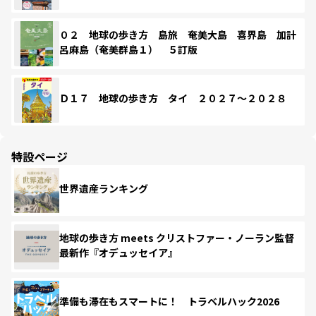
０２ 地球の歩き方 島旅 奄美大島 喜界島 加計
呂麻島（奄美群島１） ５訂版
Ｄ１７ 地球の歩き方 タイ ２０２７～２０２８
特設ページ
世界遺産ランキング
地球の歩き方 meets クリストファー・ノーラン監督
最新作『オデュッセイア』
準備も滞在もスマートに！ トラベルハック2026