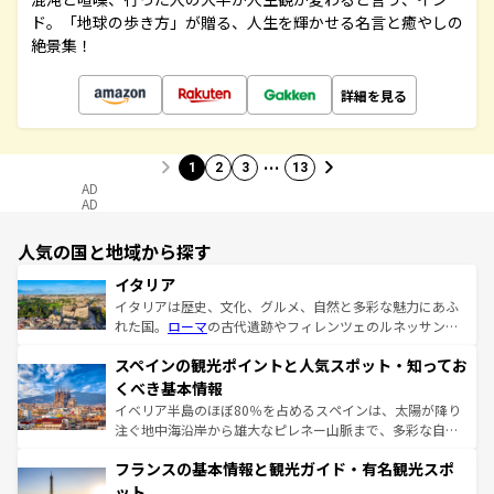
ド。「地球の歩き方」が贈る、人生を輝かせる名言と癒やしの
絶景集！
詳細を見る
…
1
2
3
13
AD
AD
人気の国と地域から探す
イタリア
イタリアは歴史、文化、グルメ、自然と多彩な魅力にあふ
れた国。
ローマ
の古代遺跡やフィレンツェのルネッサンス
美術、ヴェネツィアの運河など、歴史あるスポットはもち
スペインの観光ポイントと人気スポット・知ってお
ろん、トスカーナの美しい田園風景やアマルフィ海岸の絶
景など、自然景観も見逃せない。観光の合間には、本場の
くべき基本情報
ピザやパスタなど、絶品のイタリア料理を堪能することも
イベリア半島のほぼ80％を占めるスペインは、太陽が降り
できる。朝目覚めてから夜眠るまで、すべての瞬間を楽し
注ぐ地中海沿岸から雄大なピレネー山脈まで、多彩な自然
ませてくれるイタリアで、忘れられない旅をしてみよう！
と文化が詰まったヨーロッパ屈指の旅行先だ。多様な地域
なお、新着のイタリア情報は
コンテンツ一覧
を参照してほ
フランスの基本情報と観光ガイド・有名観光スポ
文化が根付くこの国では、情熱的なフラメンコ、熱気あふ
しい。
れる闘牛、そして美味しいタパスが生活の一部となってい
ット