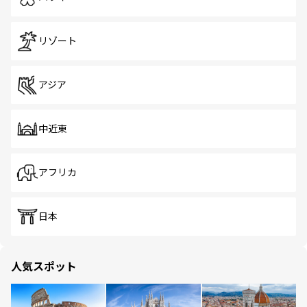
リゾート
アジア
中近東
アフリカ
日本
人気スポット