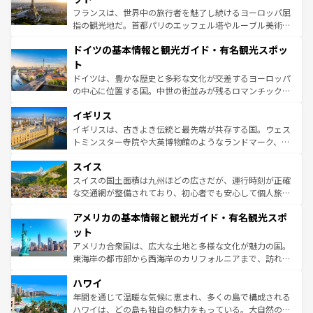
る。首都マドリードの洗練された雰囲気や、バルセロナの
フランスは、世界中の旅行者を魅了し続けるヨーロッパ屈
アートに溢れた街角から、地方では古代ローマ遺跡や中世
指の観光地だ。首都パリのエッフェル塔やルーブル美術館
の城塞都市、穏やかなビーチリゾートまで多彩な表情を見
といった象徴的なスポットから、田舎町の古風な美しさま
せる。地方によって風土や気候が異なるスペインはその個
ドイツの基本情報と観光ガイド・有名観光スポッ
で、幅広い魅力が詰まっている。華麗な宮殿、歴史的な大
性で訪れる人を魅了する。 なお、新着のスペイン情報は
コ
聖堂、美しいビーチ、そして豊かな自然が、訪れる者を心
ト
ンテンツ一覧
を参照してほしい。
から魅了する。また、フランスは美食の国としても知ら
ドイツは、豊かな歴史と多彩な文化が交差するヨーロッパ
れ、フランス料理はユネスコ無形文化遺産にも登録されて
の中心に位置する国。中世の街並みが残るロマンチック街
いる。シャンパンの発祥地であるランス、プロヴァンスの
道から、未来を先取りするようなモダンな都市まで多様な
香り高いラベンダー畑など、多彩な楽しみ方が可能だ。さ
イギリス
顔を持つこの国は、どこを歩いても飽きることがない。ベ
らに、パリ以外の地域にも魅力が溢れており、どの街角に
ルリンの文化的活気、バイエルン州のアルプスの絶景、そ
イギリスは、古きよき伝統と最先端が共存する国。ウェス
も豊かな歴史と文化が息づいている。パリ以外の個性あふ
してライン川沿いのワイン畑といった風景は必見。ビール
トミンスター寺院や大英博物館のようなランドマーク、歴
れる地方に足を運ぶとそれぞれで全く異なる文化を体験で
とソーセージを味わいながら地元の人と過ごす楽しい時間
史ある大学都市、美しい丘陵地帯や牧歌的な風景など、エ
きるだろう。 なお、新着のフランス情報は
コンテンツ一覧
スイス
は、お酒好きな人にはぜひ体験してほしい。 なお、新着の
リアごとに異なる魅力がある。また、優雅なアフタヌーン
を参照してほしい。
ドイツ情報は
コンテンツ一覧
を参照してほしい。
ティー、ビール好きにはたまらない英国パブ、サッカー観
スイスの国土面積は九州ほどの広さだが、運行時刻が正確
戦など、本場だからこそできる体験も豊富。イギリスを旅
な交通網が整備されており、初心者でも安心して個人旅行
して楽しみつくそう。 なお、新着のイギリス情報は
コンテ
を楽しめる。日本同様に時刻表どおりの旅が可能だ。中世
アメリカの基本情報と観光ガイド・有名観光スポ
ンツ一覧
を参照してほしい。
の建物がそのまま残る町や、スイスならではのユニークな
博物館もあり、アルプス観光だけでなく町歩きも満喫する
ット
ことができる。国民の所得が高いため物価も高いが、旅行
アメリカ合衆国は、広大な土地と多様な文化が魅力の国。
者向けの交通パス提供のサービスもあり、うまく活用すれ
東海岸の都市部から西海岸のカリフォルニアまで、訪れる
ば市内交通費無料で観光を楽しむこともできる。 なお、新
場所ごとに異なる風景と体験が待っている。ニューヨーク
着のスイス情報は
コンテンツ一覧
を参照してほしい。
ハワイ
のような巨大都市は、観光、ショッピング、エンターテイ
ンメントが詰まった刺激的なスポットだ。一方、アメリカ
年間を通じて温暖な気候に恵まれ、多くの島で構成される
西部には大自然が広がり、グランドキャニオンやイエロー
ハワイは、どの島も独自の魅力をもっている。大自然の神