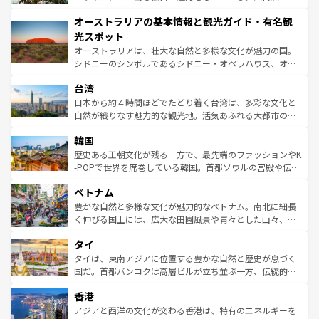
ストーン国立公園といった絶景が堪能できる。さらに、南
秘を感じたいなら、火山が生み出した壮大な景観を誇るハ
オーストラリアの基本情報と観光ガイド・有名観
部のニューオーリンズでは、音楽と美食が融合した独特の
ワイ島は見逃せない。また、定番の観光地といえばオアフ
文化が魅力。旅行者はアメリカの各地域で異なる魅力を楽
島だが、静かな自然を求めるならマウイ島やカウアイ島が
光スポット
しみながら、その多様性と豊かな歴史を感じることができ
おすすめ。エメラルドグリーンに輝く海をはじめ、豊かな
オーストラリアは、壮大な自然と多様な文化が魅力の国。
るだろう。車でのロードトリップや列車の旅も、アメリカ
文化や歴史が息づいている。「アロハスピリット」と呼ば
シドニーのシンボルであるシドニー・オペラハウス、オー
ならではの贅沢な旅のスタイルだ。 なお、新着のアメリカ
れるおもてなしの心で訪れる人々を迎えてくれるハワイの
ストラリア東海岸北部に広がる大サンゴ礁地帯グレートバ
情報は
コンテンツ一覧
を参照してほしい。
人々、おいしいローカルフードやハワイアンミュージッ
台湾
リアリーフや大陸中央部にそびえるウルル（エアーズロッ
ク、伝統的なフラダンスなど、すべてがハワイの魅力を彩
ク）、タスマニアの美しい原生林やケアンズの熱帯雨林な
日本から約４時間ほどでたどり着く台湾は、多彩な文化と
っている。訪れるたびに新しい発見と感動が待っているハ
ど、見どころがたくさん。また、カフェやワイン、オージ
自然が織りなす魅力的な観光地。活気あふれる大都市の台
ワイを、存分に味わってほしい。 なお、新着のハワイ情報
ービーフなどの食文化も豊かで、美味しいものであふれて
北やノスタルジックな町並みが人気な九份（ジォウフェ
は
コンテンツ一覧
を参照してほしい。
韓国
いる。アクティビティも充実しており、サーフィンやダイ
ン）、静ひつな山岳地帯である台湾東部など、都市の喧騒
ビング、ハイキングなど、アウトドア好きにはたまらな
と山間の静けさが共存しており、訪れる人に新しい発見と
歴史ある王朝文化が残る一方で、最先端のファッションやK
い。オーストラリアの多彩な魅力を存分に味わいつくそ
驚きをもたらしてくれる。また、奥深い台湾の食文化も魅
-POPで世界を席巻している韓国。首都ソウルの宮殿や伝統
う。 なお、新着のオーストラリア情報は
コンテンツ一覧
を
力で、夜市などの屋台グルメから高級料理、ヘルシーで美
家屋が並ぶエリアでは韓国の歴史と文化に浸ることがで
参照してほしい。
ベトナム
容にもいいと評判のスイーツなど、バラエティ豊かな料理
き、地方に足を延ばせば四季折々の自然美を楽しむことが
が味わえる。 なお、新着の台湾情報は
コンテンツ一覧
を参
できる。そして、キムチや焼肉、絶品のストリートフード
豊かな自然と多様な文化が魅力的なベトナム。南北に細長
照してほしい。
まで、さまざまな韓国料理が待っている。夜には、韓国な
く伸びる国土には、広大な田園風景や青々とした山々、世
らではのナイトライフも堪能できる。あたたかいホスピタ
界遺産に登録された壮大な自然景観が点在し、都市部では
タイ
リティに包まれながら、韓国の多彩な魅力を心ゆくまで味
急速な発展と共に伝統が息づく。ハノイの古い町並みやホ
わってみてほしい。 なお、新着の韓国情報は
コンテンツ一
ーチミン市のフランス統治時代の建物も、独特の雰囲気を
タイは、東南アジアに位置する豊かな自然と歴史が息づく
覧
を参照してほしい。
醸し出している。また、バラエティの豊かさとおいしさで
国だ。首都バンコクは高層ビルが立ち並ぶ一方、伝統的な
世界中の食通を魅了してやまないベトナム料理も魅力のひ
寺院や市場がいたるところに点在し、古きよき文化と現代
香港
とつ。フォーやバインミー、ベトナムコーヒーなどは、ぜ
の活気が交差している。北部ではチェンマイなどの山岳地
ひ現地で味わいたい。どの地域を訪れてもあたたかい人々
帯で自然と触れ合い、南部ではプーケットやクラビの美し
アジアと西洋の文化が交わる香港は、特有のエネルギーを