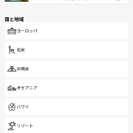
ける。 なお、新着のタイ情報は
コンテンツ一覧
を参照して
そう。 なお、新着の香港情報は
コンテンツ一覧
を参照して
と伝統を感じられるエスニックタウン、多数の緑豊かな公
ほしい。
ほしい。
園や自然保護区など、自然が調和した近代的な景観と文化
の多様性あふれるカラフルな町は、どこを歩いても新しい
国と地域
発見がある。さらに、治安のよさや充実した公共交通機関
も、旅行者にとっては魅力的なポイント。グルメも豊富
で、ホーカーズは地元の風情を楽しめる外せないスポット
ヨーロッパ
だ。訪れる人を飽きさせないシンガポールで、多様な魅力
を体感しよう。 なお、新着のシンガポール情報は
コンテン
ツ一覧
を参照してほしい。
北米
中南米
オセアニア
ハワイ
リゾート