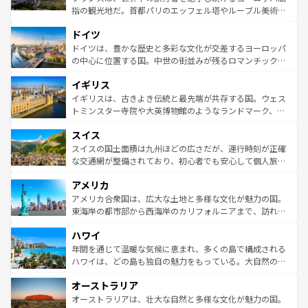
アートに溢れた街角から、地方では古代ローマ遺跡や中世
指の観光地だ。首都パリのエッフェル塔やルーブル美術館
の城塞都市、穏やかなビーチリゾートまで多彩な表情を見
といった象徴的なスポットから、田舎町の古風な美しさま
せる。地方によって風土や気候が異なるスペインはその個
ドイツ
で、幅広い魅力が詰まっている。華麗な宮殿、歴史的な大
性で訪れる人を魅了する。 なお、新着のスペイン情報は
コ
聖堂、美しいビーチ、そして豊かな自然が、訪れる者を心
ドイツは、豊かな歴史と多彩な文化が交差するヨーロッパ
ンテンツ一覧
を参照してほしい。
から魅了する。また、フランスは美食の国としても知ら
の中心に位置する国。中世の街並みが残るロマンチック街
れ、フランス料理はユネスコ無形文化遺産にも登録されて
道から、未来を先取りするようなモダンな都市まで多様な
イギリス
いる。シャンパンの発祥地であるランス、プロヴァンスの
顔を持つこの国は、どこを歩いても飽きることがない。ベ
香り高いラベンダー畑など、多彩な楽しみ方が可能だ。さ
ルリンの文化的活気、バイエルン州のアルプスの絶景、そ
イギリスは、古きよき伝統と最先端が共存する国。ウェス
らに、パリ以外の地域にも魅力が溢れており、どの街角に
してライン川沿いのワイン畑といった風景は必見。ビール
トミンスター寺院や大英博物館のようなランドマーク、歴
も豊かな歴史と文化が息づいている。パリ以外の個性あふ
とソーセージを味わいながら地元の人と過ごす楽しい時間
史ある大学都市、美しい丘陵地帯や牧歌的な風景など、エ
れる地方に足を運ぶとそれぞれで全く異なる文化を体験で
スイス
は、お酒好きな人にはぜひ体験してほしい。 なお、新着の
リアごとに異なる魅力がある。また、優雅なアフタヌーン
きるだろう。 なお、新着のフランス情報は
コンテンツ一覧
ドイツ情報は
コンテンツ一覧
を参照してほしい。
ティー、ビール好きにはたまらない英国パブ、サッカー観
スイスの国土面積は九州ほどの広さだが、運行時刻が正確
を参照してほしい。
戦など、本場だからこそできる体験も豊富。イギリスを旅
な交通網が整備されており、初心者でも安心して個人旅行
して楽しみつくそう。 なお、新着のイギリス情報は
コンテ
を楽しめる。日本同様に時刻表どおりの旅が可能だ。中世
アメリカ
ンツ一覧
を参照してほしい。
の建物がそのまま残る町や、スイスならではのユニークな
博物館もあり、アルプス観光だけでなく町歩きも満喫する
アメリカ合衆国は、広大な土地と多様な文化が魅力の国。
ことができる。国民の所得が高いため物価も高いが、旅行
東海岸の都市部から西海岸のカリフォルニアまで、訪れる
者向けの交通パス提供のサービスもあり、うまく活用すれ
場所ごとに異なる風景と体験が待っている。ニューヨーク
ハワイ
ば市内交通費無料で観光を楽しむこともできる。 なお、新
のような巨大都市は、観光、ショッピング、エンターテイ
着のスイス情報は
コンテンツ一覧
を参照してほしい。
ンメントが詰まった刺激的なスポットだ。一方、アメリカ
年間を通じて温暖な気候に恵まれ、多くの島で構成される
西部には大自然が広がり、グランドキャニオンやイエロー
ハワイは、どの島も独自の魅力をもっている。大自然の神
ストーン国立公園といった絶景が堪能できる。さらに、南
秘を感じたいなら、火山が生み出した壮大な景観を誇るハ
オーストラリア
部のニューオーリンズでは、音楽と美食が融合した独特の
ワイ島は見逃せない。また、定番の観光地といえばオアフ
文化が魅力。旅行者はアメリカの各地域で異なる魅力を楽
島だが、静かな自然を求めるならマウイ島やカウアイ島が
オーストラリアは、壮大な自然と多様な文化が魅力の国。