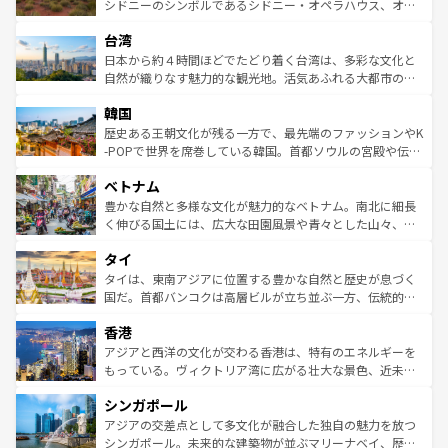
しみながら、その多様性と豊かな歴史を感じることができ
おすすめ。エメラルドグリーンに輝く海をはじめ、豊かな
シドニーのシンボルであるシドニー・オペラハウス、オー
るだろう。車でのロードトリップや列車の旅も、アメリカ
文化や歴史が息づいている。「アロハスピリット」と呼ば
ストラリア東海岸北部に広がる大サンゴ礁地帯グレートバ
ならではの贅沢な旅のスタイルだ。 なお、新着のアメリカ
台湾
れるおもてなしの心で訪れる人々を迎えてくれるハワイの
リアリーフや大陸中央部にそびえるウルル（エアーズロッ
情報は
コンテンツ一覧
を参照してほしい。
人々、おいしいローカルフードやハワイアンミュージッ
ク）、タスマニアの美しい原生林やケアンズの熱帯雨林な
日本から約４時間ほどでたどり着く台湾は、多彩な文化と
ク、伝統的なフラダンスなど、すべてがハワイの魅力を彩
ど、見どころがたくさん。また、カフェやワイン、オージ
自然が織りなす魅力的な観光地。活気あふれる大都市の台
っている。訪れるたびに新しい発見と感動が待っているハ
ービーフなどの食文化も豊かで、美味しいものであふれて
北やノスタルジックな町並みが人気な九份（ジォウフェ
ワイを、存分に味わってほしい。 なお、新着のハワイ情報
韓国
いる。アクティビティも充実しており、サーフィンやダイ
ン）、静ひつな山岳地帯である台湾東部など、都市の喧騒
は
コンテンツ一覧
を参照してほしい。
ビング、ハイキングなど、アウトドア好きにはたまらな
と山間の静けさが共存しており、訪れる人に新しい発見と
歴史ある王朝文化が残る一方で、最先端のファッションやK
い。オーストラリアの多彩な魅力を存分に味わいつくそ
驚きをもたらしてくれる。また、奥深い台湾の食文化も魅
-POPで世界を席巻している韓国。首都ソウルの宮殿や伝統
う。 なお、新着のオーストラリア情報は
コンテンツ一覧
を
力で、夜市などの屋台グルメから高級料理、ヘルシーで美
家屋が並ぶエリアでは韓国の歴史と文化に浸ることがで
参照してほしい。
ベトナム
容にもいいと評判のスイーツなど、バラエティ豊かな料理
き、地方に足を延ばせば四季折々の自然美を楽しむことが
が味わえる。 なお、新着の台湾情報は
コンテンツ一覧
を参
できる。そして、キムチや焼肉、絶品のストリートフード
豊かな自然と多様な文化が魅力的なベトナム。南北に細長
照してほしい。
まで、さまざまな韓国料理が待っている。夜には、韓国な
く伸びる国土には、広大な田園風景や青々とした山々、世
らではのナイトライフも堪能できる。あたたかいホスピタ
界遺産に登録された壮大な自然景観が点在し、都市部では
タイ
リティに包まれながら、韓国の多彩な魅力を心ゆくまで味
急速な発展と共に伝統が息づく。ハノイの古い町並みやホ
わってみてほしい。 なお、新着の韓国情報は
コンテンツ一
ーチミン市のフランス統治時代の建物も、独特の雰囲気を
タイは、東南アジアに位置する豊かな自然と歴史が息づく
覧
を参照してほしい。
醸し出している。また、バラエティの豊かさとおいしさで
国だ。首都バンコクは高層ビルが立ち並ぶ一方、伝統的な
世界中の食通を魅了してやまないベトナム料理も魅力のひ
寺院や市場がいたるところに点在し、古きよき文化と現代
香港
とつ。フォーやバインミー、ベトナムコーヒーなどは、ぜ
の活気が交差している。北部ではチェンマイなどの山岳地
ひ現地で味わいたい。どの地域を訪れてもあたたかい人々
帯で自然と触れ合い、南部ではプーケットやクラビの美し
アジアと西洋の文化が交わる香港は、特有のエネルギーを
が旅行者を迎えてくれるので、きっと忘れられない旅にな
いビーチでリゾート気分を楽しむことができる。タイ料理
もっている。ヴィクトリア湾に広がる壮大な景色、近未来
るはずだ。 なお、新着のベトナム情報は
コンテンツ一覧
を
は世界的に有名で、屋台から高級レストランまで味覚を刺
的なアートスポット、そして歴史と現代が融合した町並
参照してほしい。
シンガポール
激する。気候は一年中温暖で、どの季節にも異なる楽しみ
み、どこを訪れても感動するはず。観光スポットが密集し
が待っている。親しみやすいタイの人々、仏教を中心とし
ており、効率よく見どころを回れるのも魅力。息をのむよ
アジアの交差点として多文化が融合した独自の魅力を放つ
た文化、そして多様な観光資源が、訪れる旅人を魅了し続
うな絶景から文化的な体験まで、香港を存分に楽しみ尽く
シンガポール。未来的な建築物が並ぶマリーナベイ、歴史