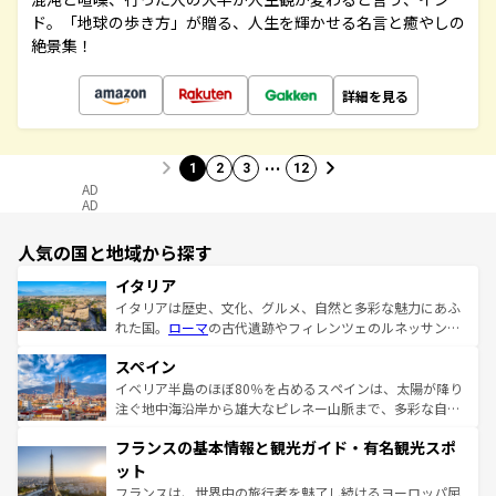
ド。「地球の歩き方」が贈る、人生を輝かせる名言と癒やしの
絶景集！
詳細を見る
…
1
2
3
12
AD
AD
人気の国と地域から探す
イタリア
イタリアは歴史、文化、グルメ、自然と多彩な魅力にあふ
れた国。
ローマ
の古代遺跡やフィレンツェのルネッサンス
美術、ヴェネツィアの運河など、歴史あるスポットはもち
スペイン
ろん、トスカーナの美しい田園風景やアマルフィ海岸の絶
景など、自然景観も見逃せない。観光の合間には、本場の
イベリア半島のほぼ80％を占めるスペインは、太陽が降り
ピザやパスタなど、絶品のイタリア料理を堪能することも
注ぐ地中海沿岸から雄大なピレネー山脈まで、多彩な自然
できる。朝目覚めてから夜眠るまで、すべての瞬間を楽し
と文化が詰まったヨーロッパ屈指の旅行先だ。多様な地域
フランスの基本情報と観光ガイド・有名観光スポ
ませてくれるイタリアで、忘れられない旅をしてみよう！
文化が根付くこの国では、情熱的なフラメンコ、熱気あふ
なお、新着のイタリア情報は
コンテンツ一覧
を参照してほ
れる闘牛、そして美味しいタパスが生活の一部となってい
ット
しい。
る。首都マドリードの洗練された雰囲気や、バルセロナの
フランスは、世界中の旅行者を魅了し続けるヨーロッパ屈