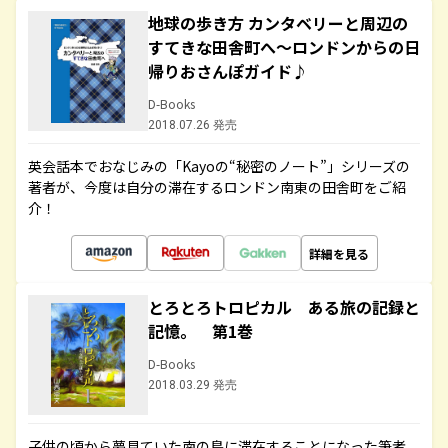
地球の歩き方 カンタベリーと周辺の
すてきな田舎町へ～ロンドンからの日
帰りおさんぽガイド♪
D-Books
2018.07.26 発売
英会話本でおなじみの「Kayoの“秘密のノート”」シリーズの
著者が、今度は自分の滞在するロンドン南東の田舎町をご紹
介！
詳細を見る
とろとろトロピカル ある旅の記録と
記憶。 第1巻
D-Books
2018.03.29 発売
子供の頃から夢見ていた南の島に滞在することになった筆者