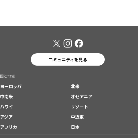
コミュニティを見る
国と地域
ヨーロッパ
北米
中南米
オセアニア
ハワイ
リゾート
アジア
中近東
アフリカ
日本