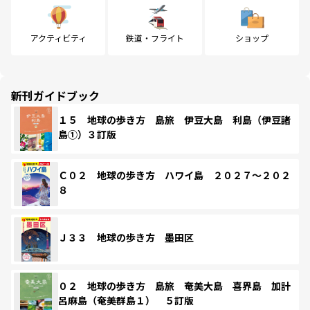
アクティビティ
鉄道・フライト
ショップ
新刊ガイドブック
１５ 地球の歩き方 島旅 伊豆大島 利島（伊豆諸
島①）３訂版
Ｃ０２ 地球の歩き方 ハワイ島 ２０２７～２０２
８
Ｊ３３ 地球の歩き方 墨田区
０２ 地球の歩き方 島旅 奄美大島 喜界島 加計
呂麻島（奄美群島１） ５訂版