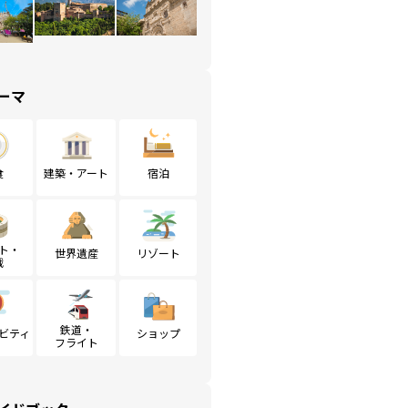
ーマ
食
建築・アート
宿泊
ト・
世界遺産
リゾート
戦
鉄道・
ビティ
ショップ
フライト