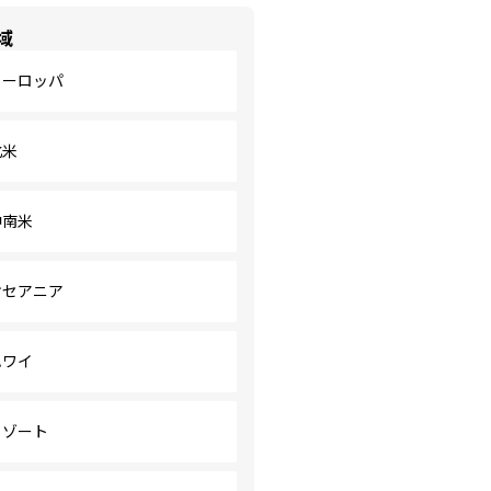
域
ヨーロッパ
北米
中南米
オセアニア
ハワイ
リゾート