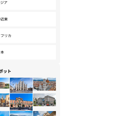
アジア
中近東
アフリカ
日本
ポット