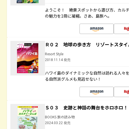
ようこそ！ 絶景スポットから遊び方、カル
の魅力を1冊に凝縮。さあ、島旅へ。
Ｒ０２ 地球の歩き方 リゾートスタイ
Resort Style
2018.11.14 発売
ハワイ島のダイナミックな自然は訪れる人々
る自然派グルメも見逃せない！
Ｓ０３ 史跡と神話の舞台をホロホロ！
BOOKS 旅の読み物
2024.03.22 発売