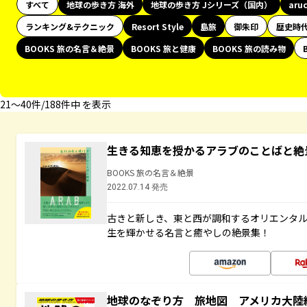
すべて
地球の歩き方 海外
地球の歩き方 Jシリーズ（国内）
aru
ランキング&テクニック
Resort Style
島旅
御朱印
歴史時
BOOKS 旅の名言＆絶景
BOOKS 旅と健康
BOOKS 旅の読み物
21〜40件/188件中 を表示
生きる知恵を授かるアラブのことばと絶
BOOKS 旅の名言＆絶景
2022.07.14 発売
古きと新しき、東と西が調和するオリエンタ
生を輝かせる名言と癒やしの絶景集！
地球のなぞり方 旅地図 アメリカ大陸