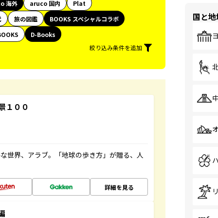
co 海外
aruco 国内
Plat
国と地
代
旅の図鑑
BOOKS スペシャルコラボ
BOOKS
D-Books
絞り込み条件を追加
景１００
ルな世界、アラブ。「地球の歩き方」が贈る、人
詳細を見る
編