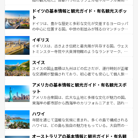
の城塞都市、穏やかなビーチリゾートまで多彩な表情を見
といった象徴的なスポットから、田舎町の古風な美しさま
せる。地方によって風土や気候が異なるスペインはその個
ドイツの基本情報と観光ガイド・有名観光スポッ
で、幅広い魅力が詰まっている。華麗な宮殿、歴史的な大
性で訪れる人を魅了する。 なお、新着のスペイン情報は
コ
聖堂、美しいビーチ、そして豊かな自然が、訪れる者を心
ト
ンテンツ一覧
を参照してほしい。
から魅了する。また、フランスは美食の国としても知ら
ドイツは、豊かな歴史と多彩な文化が交差するヨーロッパ
れ、フランス料理はユネスコ無形文化遺産にも登録されて
の中心に位置する国。中世の街並みが残るロマンチック街
いる。シャンパンの発祥地であるランス、プロヴァンスの
道から、未来を先取りするようなモダンな都市まで多様な
香り高いラベンダー畑など、多彩な楽しみ方が可能だ。さ
イギリス
顔を持つこの国は、どこを歩いても飽きることがない。ベ
らに、パリ以外の地域にも魅力が溢れており、どの街角に
ルリンの文化的活気、バイエルン州のアルプスの絶景、そ
イギリスは、古きよき伝統と最先端が共存する国。ウェス
も豊かな歴史と文化が息づいている。パリ以外の個性あふ
してライン川沿いのワイン畑といった風景は必見。ビール
トミンスター寺院や大英博物館のようなランドマーク、歴
れる地方に足を運ぶとそれぞれで全く異なる文化を体験で
とソーセージを味わいながら地元の人と過ごす楽しい時間
史ある大学都市、美しい丘陵地帯や牧歌的な風景など、エ
きるだろう。 なお、新着のフランス情報は
コンテンツ一覧
スイス
は、お酒好きな人にはぜひ体験してほしい。 なお、新着の
リアごとに異なる魅力がある。また、優雅なアフタヌーン
を参照してほしい。
ドイツ情報は
コンテンツ一覧
を参照してほしい。
ティー、ビール好きにはたまらない英国パブ、サッカー観
スイスの国土面積は九州ほどの広さだが、運行時刻が正確
戦など、本場だからこそできる体験も豊富。イギリスを旅
な交通網が整備されており、初心者でも安心して個人旅行
して楽しみつくそう。 なお、新着のイギリス情報は
コンテ
を楽しめる。日本同様に時刻表どおりの旅が可能だ。中世
アメリカの基本情報と観光ガイド・有名観光スポ
ンツ一覧
を参照してほしい。
の建物がそのまま残る町や、スイスならではのユニークな
博物館もあり、アルプス観光だけでなく町歩きも満喫する
ット
ことができる。国民の所得が高いため物価も高いが、旅行
アメリカ合衆国は、広大な土地と多様な文化が魅力の国。
者向けの交通パス提供のサービスもあり、うまく活用すれ
東海岸の都市部から西海岸のカリフォルニアまで、訪れる
ば市内交通費無料で観光を楽しむこともできる。 なお、新
場所ごとに異なる風景と体験が待っている。ニューヨーク
着のスイス情報は
コンテンツ一覧
を参照してほしい。
ハワイ
のような巨大都市は、観光、ショッピング、エンターテイ
ンメントが詰まった刺激的なスポットだ。一方、アメリカ
年間を通じて温暖な気候に恵まれ、多くの島で構成される
西部には大自然が広がり、グランドキャニオンやイエロー
ハワイは、どの島も独自の魅力をもっている。大自然の神
ストーン国立公園といった絶景が堪能できる。さらに、南
秘を感じたいなら、火山が生み出した壮大な景観を誇るハ
オーストラリアの基本情報と観光ガイド・有名観
部のニューオーリンズでは、音楽と美食が融合した独特の
ワイ島は見逃せない。また、定番の観光地といえばオアフ