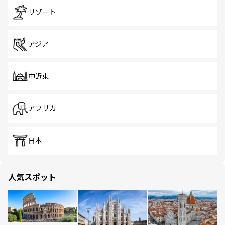
リゾート
アジア
中近東
アフリカ
日本
人気スポット