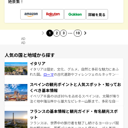
絶景集！
詳細を見る
…
1
2
3
10
AD
AD
人気の国と地域から探す
イタリア
イタリアは歴史、文化、グルメ、自然と多彩な魅力にあふ
れた国。
ローマ
の古代遺跡やフィレンツェのルネッサンス
美術、ヴェネツィアの運河など、歴史あるスポットはもち
スペインの観光ポイントと人気スポット・知ってお
ろん、トスカーナの美しい田園風景やアマルフィ海岸の絶
景など、自然景観も見逃せない。観光の合間には、本場の
くべき基本情報
ピザやパスタなど、絶品のイタリア料理を堪能することも
イベリア半島のほぼ80％を占めるスペインは、太陽が降り
できる。朝目覚めてから夜眠るまで、すべての瞬間を楽し
注ぐ地中海沿岸から雄大なピレネー山脈まで、多彩な自然
ませてくれるイタリアで、忘れられない旅をしてみよう！
と文化が詰まったヨーロッパ屈指の旅行先だ。多様な地域
なお、新着のイタリア情報は
コンテンツ一覧
を参照してほ
フランスの基本情報と観光ガイド・有名観光スポ
文化が根付くこの国では、情熱的なフラメンコ、熱気あふ
しい。
れる闘牛、そして美味しいタパスが生活の一部となってい
ット
る。首都マドリードの洗練された雰囲気や、バルセロナの
フランスは、世界中の旅行者を魅了し続けるヨーロッパ屈
アートに溢れた街角から、地方では古代ローマ遺跡や中世
指の観光地だ。首都パリのエッフェル塔やルーブル美術館