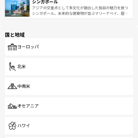
参照してほしい。
シンガポール
激する。気候は一年中温暖で、どの季節にも異なる楽しみ
み、どこを訪れても感動するはず。観光スポットが密集し
が待っている。親しみやすいタイの人々、仏教を中心とし
ており、効率よく見どころを回れるのも魅力。息をのむよ
アジアの交差点として多文化が融合した独自の魅力を放つ
た文化、そして多様な観光資源が、訪れる旅人を魅了し続
うな絶景から文化的な体験まで、香港を存分に楽しみ尽く
シンガポール。未来的な建築物が並ぶマリーナベイ、歴史
ける。 なお、新着のタイ情報は
コンテンツ一覧
を参照して
そう。 なお、新着の香港情報は
コンテンツ一覧
を参照して
と伝統を感じられるエスニックタウン、多数の緑豊かな公
ほしい。
ほしい。
園や自然保護区など、自然が調和した近代的な景観と文化
の多様性あふれるカラフルな町は、どこを歩いても新しい
国と地域
発見がある。さらに、治安のよさや充実した公共交通機関
も、旅行者にとっては魅力的なポイント。グルメも豊富
で、ホーカーズは地元の風情を楽しめる外せないスポット
ヨーロッパ
だ。訪れる人を飽きさせないシンガポールで、多様な魅力
を体感しよう。 なお、新着のシンガポール情報は
コンテン
ツ一覧
を参照してほしい。
北米
中南米
オセアニア
ハワイ