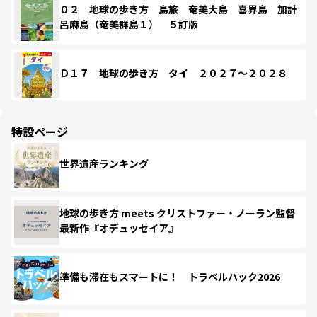
０２ 地球の歩き方 島旅 奄美大島 喜界島 加計
呂麻島（奄美群島１） ５訂版
Ｄ１７ 地球の歩き方 タイ ２０２７～２０２８
特設ページ
世界遺産ランキング
地球の歩き方 meets クリストファー・ノーラン監督
最新作『オデュッセイア』
準備も滞在もスマートに！ トラベルハック2026