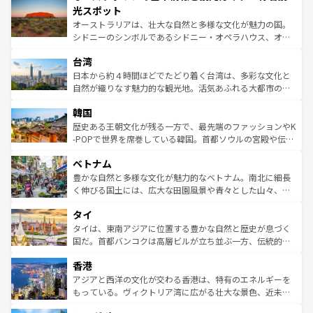
文化が魅力。旅行者はアメリカの各地域で異なる魅力を楽
島だが、静かな自然を求めるならマウイ島やカウアイ島が
光スポット
しみながら、その多様性と豊かな歴史を感じることができ
おすすめ。エメラルドグリーンに輝く海をはじめ、豊かな
オーストラリアは、壮大な自然と多様な文化が魅力の国。
るだろう。車でのロードトリップや列車の旅も、アメリカ
文化や歴史が息づいている。「アロハスピリット」と呼ば
シドニーのシンボルであるシドニー・オペラハウス、オー
ならではの贅沢な旅のスタイルだ。 なお、新着のアメリカ
れるおもてなしの心で訪れる人々を迎えてくれるハワイの
ストラリア東海岸北部に広がる大サンゴ礁地帯グレートバ
情報は
コンテンツ一覧
を参照してほしい。
人々、おいしいローカルフードやハワイアンミュージッ
台湾
リアリーフや大陸中央部にそびえるウルル（エアーズロッ
ク、伝統的なフラダンスなど、すべてがハワイの魅力を彩
ク）、タスマニアの美しい原生林やケアンズの熱帯雨林な
日本から約４時間ほどでたどり着く台湾は、多彩な文化と
っている。訪れるたびに新しい発見と感動が待っているハ
ど、見どころがたくさん。また、カフェやワイン、オージ
自然が織りなす魅力的な観光地。活気あふれる大都市の台
ワイを、存分に味わってほしい。 なお、新着のハワイ情報
ービーフなどの食文化も豊かで、美味しいものであふれて
北やノスタルジックな町並みが人気な九份（ジォウフェ
は
コンテンツ一覧
を参照してほしい。
韓国
いる。アクティビティも充実しており、サーフィンやダイ
ン）、静ひつな山岳地帯である台湾東部など、都市の喧騒
ビング、ハイキングなど、アウトドア好きにはたまらな
と山間の静けさが共存しており、訪れる人に新しい発見と
歴史ある王朝文化が残る一方で、最先端のファッションやK
い。オーストラリアの多彩な魅力を存分に味わいつくそ
驚きをもたらしてくれる。また、奥深い台湾の食文化も魅
-POPで世界を席巻している韓国。首都ソウルの宮殿や伝統
う。 なお、新着のオーストラリア情報は
コンテンツ一覧
を
力で、夜市などの屋台グルメから高級料理、ヘルシーで美
家屋が並ぶエリアでは韓国の歴史と文化に浸ることがで
参照してほしい。
ベトナム
容にもいいと評判のスイーツなど、バラエティ豊かな料理
き、地方に足を延ばせば四季折々の自然美を楽しむことが
が味わえる。 なお、新着の台湾情報は
コンテンツ一覧
を参
できる。そして、キムチや焼肉、絶品のストリートフード
豊かな自然と多様な文化が魅力的なベトナム。南北に細長
照してほしい。
まで、さまざまな韓国料理が待っている。夜には、韓国な
く伸びる国土には、広大な田園風景や青々とした山々、世
らではのナイトライフも堪能できる。あたたかいホスピタ
界遺産に登録された壮大な自然景観が点在し、都市部では
タイ
リティに包まれながら、韓国の多彩な魅力を心ゆくまで味
急速な発展と共に伝統が息づく。ハノイの古い町並みやホ
わってみてほしい。 なお、新着の韓国情報は
コンテンツ一
ーチミン市のフランス統治時代の建物も、独特の雰囲気を
タイは、東南アジアに位置する豊かな自然と歴史が息づく
覧
を参照してほしい。
醸し出している。また、バラエティの豊かさとおいしさで
国だ。首都バンコクは高層ビルが立ち並ぶ一方、伝統的な
世界中の食通を魅了してやまないベトナム料理も魅力のひ
寺院や市場がいたるところに点在し、古きよき文化と現代
香港
とつ。フォーやバインミー、ベトナムコーヒーなどは、ぜ
の活気が交差している。北部ではチェンマイなどの山岳地
ひ現地で味わいたい。どの地域を訪れてもあたたかい人々
帯で自然と触れ合い、南部ではプーケットやクラビの美し
アジアと西洋の文化が交わる香港は、特有のエネルギーを
が旅行者を迎えてくれるので、きっと忘れられない旅にな
いビーチでリゾート気分を楽しむことができる。タイ料理
もっている。ヴィクトリア湾に広がる壮大な景色、近未来
るはずだ。 なお、新着のベトナム情報は
コンテンツ一覧
を
は世界的に有名で、屋台から高級レストランまで味覚を刺
的なアートスポット、そして歴史と現代が融合した町並