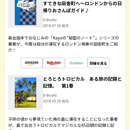
すてきな田舎町へ～ロンドンからの日
帰りおさんぽガイド♪
D-Books
2018.07.26 発売
英会話本でおなじみの「Kayoの“秘密のノート”」シリーズの
著者が、今度は自分の滞在するロンドン南東の田舎町をご紹
介！
詳細を見る
とろとろトロピカル ある旅の記録と
記憶。 第1巻
D-Books
2018.03.29 発売
子供の頃から夢見ていた南の島に滞在することになった筆者
が、島で出合うトロピカルでマジカルな45日間の記録と記