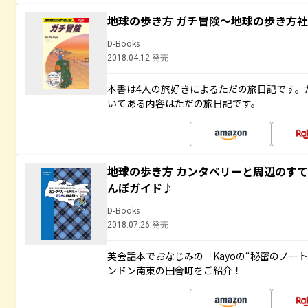
地球の歩き方 ガチ冒険～地球の歩き方
D-Books
2018.04.12 発売
本書は4人の旅好きによるただの旅日記です。
いてある内容はただの旅日記です。
地球の歩き方 カンタベリーと周辺のす
んぽガイド♪
D-Books
2018.07.26 発売
英会話本でおなじみの「Kayoの“秘密のノー
ンドン南東の田舎町をご紹介！