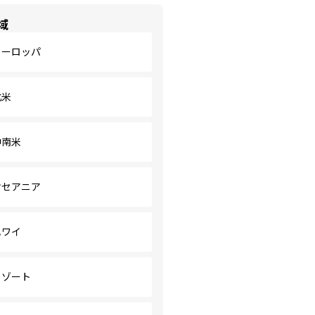
域
ヨーロッパ
北米
中南米
オセアニア
ハワイ
リゾート