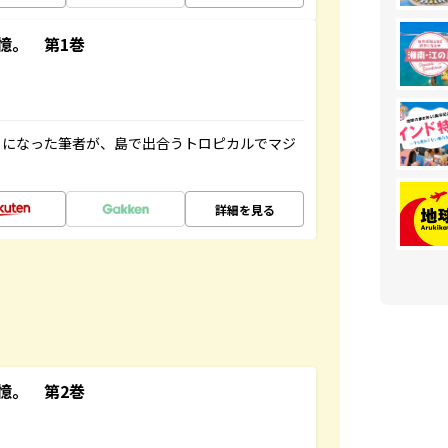
憶。 第1巻
とになった筆者が、島で出合うトロピカルでマジ
詳細を見る
憶。 第2巻