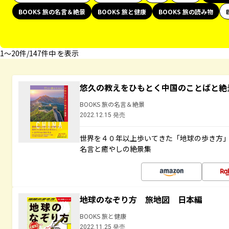
BOOKS 旅の名言＆絶景
BOOKS 旅と健康
BOOKS 旅の読み物
1〜20件/147件中 を表示
悠久の教えをひもとく中国のことばと絶
BOOKS 旅の名言＆絶景
2022.12.15 発売
世界を４０年以上歩いてきた「地球の歩き方
名言と癒やしの絶景集
地球のなぞり方 旅地図 日本編
BOOKS 旅と健康
2022.11.25 発売