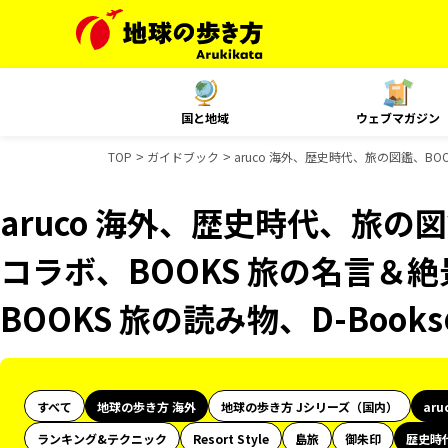
国と地域
ウェブマガジン
TOP
ガイドブック
aruco 海外、歴史時代、旅の図鑑、BO
aruco 海外、歴史時代、旅の図
コラボ、BOOKS 旅の名言＆絶
BOOKS 旅の読み物、D-Boo
すべて
地球の歩き方 海外
地球の歩き方 Jシリーズ（国内）
aru
ランキング&テクニック
Resort Style
島旅
御朱印
歴史時