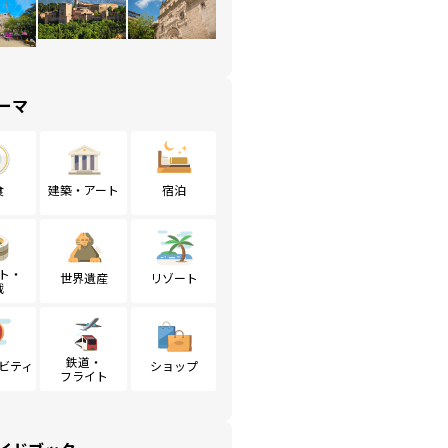
ーマ
食
建築・アート
宿泊
ト・
世界遺産
リゾート
戦
鉄道・
ビティ
ショップ
フライト