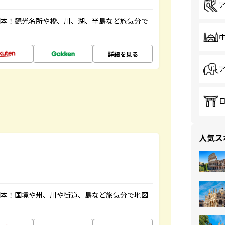
図本！観光名所や橋、川、湖、半島など旅気分で
詳細を見る
人気ス
図本！国境や州、川や街道、島など旅気分で地図