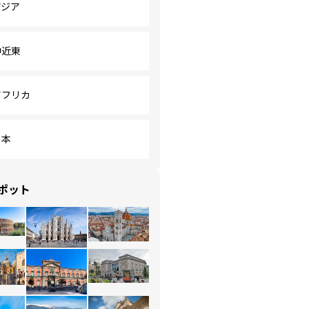
アジア
中近東
アフリカ
日本
ポット