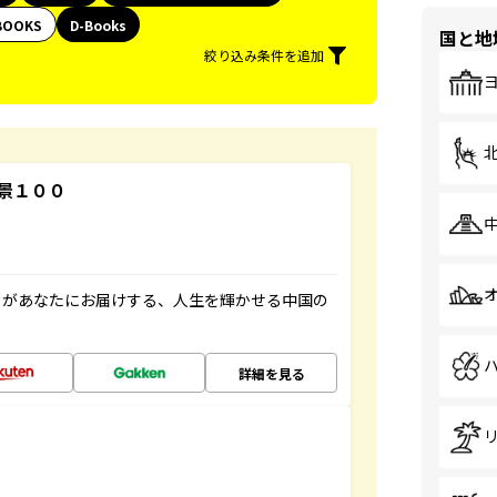
BOOKS
D-Books
国と地
絞り込み条件を追加
景１００
」があなたにお届けする、人生を輝かせる中国の
詳細を見る