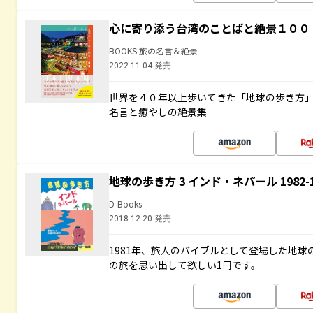
心に寄り添う台湾のことばと絶景１００
BOOKS 旅の名言＆絶景
2022.11.04 発売
世界を４０年以上歩いてきた「地球の歩き方
名言と癒やしの絶景集
地球の歩き方 3 インド・ネパール 1982
D-Books
2018.12.20 発売
1981年、旅人のバイブルとして登場した地
の旅を思い出して欲しい1冊です。