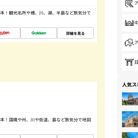
図本！観光名所や橋、川、湖、半島など旅気分で
詳細を見る
人気ス
図本！国境や州、川や街道、島など旅気分で地図