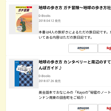
地球の歩き方 ガチ冒険～地球の歩き方
D-Books
2018.04.12 発売
本書は4人の旅好きによるただの旅日記です。
いてある内容はただの旅日記です。
地球の歩き方 カンタベリーと周辺のす
んぽガイド♪
D-Books
2018.07.26 発売
英会話本でおなじみの「Kayoの“秘密のノー
ンドン南東の田舎町をご紹介！