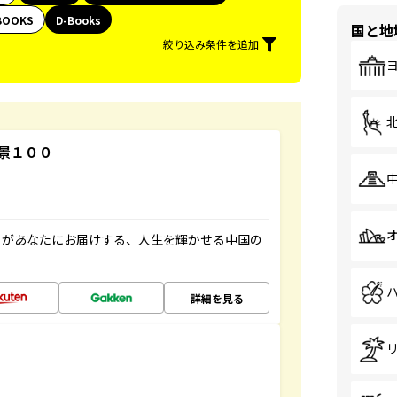
BOOKS
D-Books
国と地
絞り込み条件を追加
景１００
」があなたにお届けする、人生を輝かせる中国の
詳細を見る