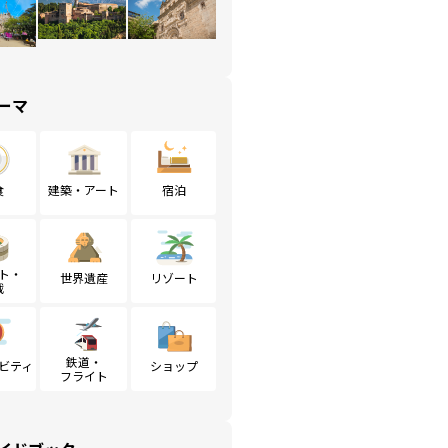
ーマ
食
建築・アート
宿泊
ト・
世界遺産
リゾート
戦
鉄道・
ビティ
ショップ
フライト