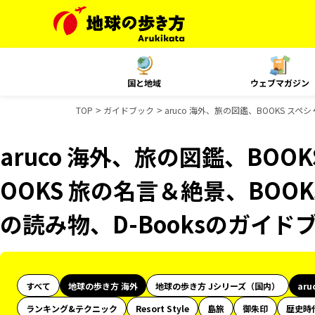
国と地域
ウェブマガジン
TOP
ガイドブック
aruco 海外、旅の図鑑、BOOKS スペ
aruco 海外、旅の図鑑、BOO
OOKS 旅の名言＆絶景、BOOK
の読み物、D-Booksのガイド
すべて
地球の歩き方 海外
地球の歩き方 Jシリーズ（国内）
aru
ランキング&テクニック
Resort Style
島旅
御朱印
歴史時