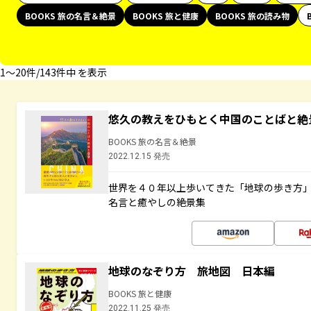
BOOKS 旅の名言＆絶景
BOOKS 旅と健康
BOOKS 旅の読み物
1〜20件/143件中 を表示
悠久の教えをひもとく中国のことばと絶
BOOKS 旅の名言＆絶景
2022.12.15 発売
世界を４０年以上歩いてきた「地球の歩き方
名言と癒やしの絶景集
地球のなぞり方 旅地図 日本編
BOOKS 旅と健康
2022.11.25 発売