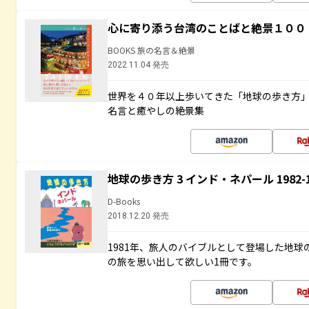
心に寄り添う台湾のことばと絶景１００
BOOKS 旅の名言＆絶景
2022.11.04 発売
世界を４０年以上歩いてきた「地球の歩き方
名言と癒やしの絶景集
地球の歩き方 3 インド・ネパール 1982
D-Books
2018.12.20 発売
1981年、旅人のバイブルとして登場した地
の旅を思い出して欲しい1冊です。