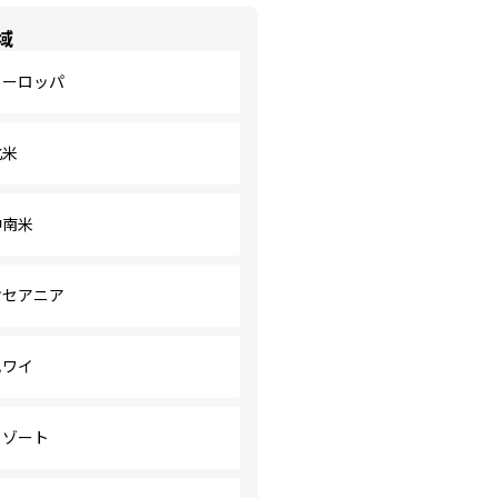
域
ヨーロッパ
北米
中南米
オセアニア
ハワイ
リゾート