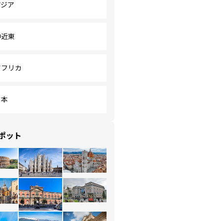
アジア
中近東
アフリカ
日本
ポット