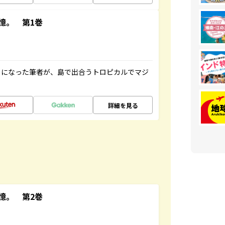
憶。 第1巻
とになった筆者が、島で出合うトロピカルでマジ
詳細を見る
憶。 第2巻