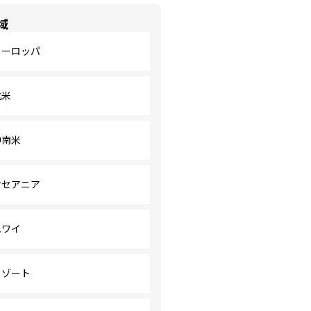
域
ヨーロッパ
北米
中南米
オセアニア
ハワイ
リゾート