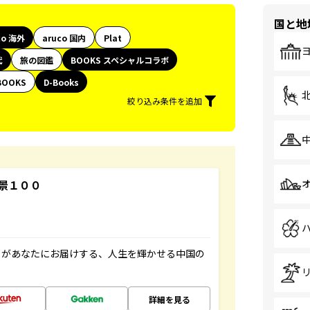
国と地
co 海外
aruco 国内
Plat
代
旅の図鑑
BOOKS スペシャルコラボ
BOOKS
D-Books
絞り込み条件を追加
景１００
」があなたにお届けする、人生を輝かせる中国の
詳細を見る