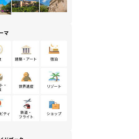
ーマ
食
建築・アート
宿泊
ト・
世界遺産
リゾート
戦
鉄道・
ビティ
ショップ
フライト