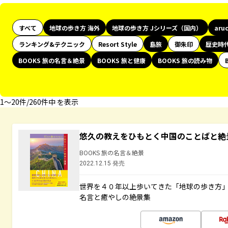
すべて
地球の歩き方 海外
地球の歩き方 Jシリーズ（国内）
aru
ランキング&テクニック
Resort Style
島旅
御朱印
歴史時
BOOKS 旅の名言＆絶景
BOOKS 旅と健康
BOOKS 旅の読み物
1〜20件/260件中 を表示
悠久の教えをひもとく中国のことばと絶
BOOKS 旅の名言＆絶景
2022.12.15 発売
世界を４０年以上歩いてきた「地球の歩き方
名言と癒やしの絶景集