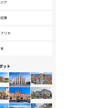
アジア
中近東
アフリカ
日本
ポット