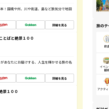
図本！国境や州、川や街道、島など旅気分で地図
旅のテ
詳細を見る
ことばと絶景１００
飲
」があなたにお届けする、人生を輝かせる旅の名
イベン
観
詳細を見る
アクティ
絶景１００