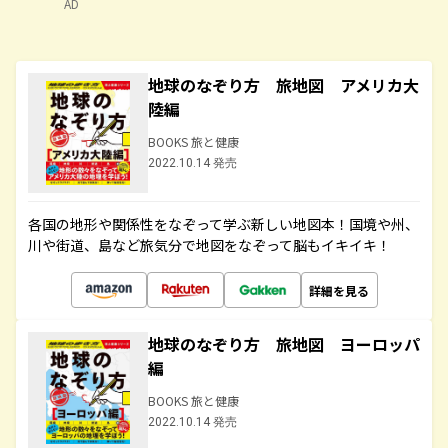
AD
地球のなぞり方 旅地図 アメリカ大
陸編
BOOKS 旅と健康
2022.10.14 発売
各国の地形や関係性をなぞって学ぶ新しい地図本！国境や州、
川や街道、島など旅気分で地図をなぞって脳もイキイキ！
詳細を見る
地球のなぞり方 旅地図 ヨーロッパ
編
BOOKS 旅と健康
2022.10.14 発売