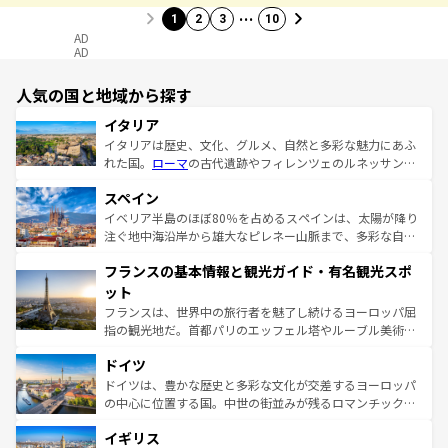
…
1
2
3
10
AD
AD
人気の国と地域から探す
イタリア
イタリアは歴史、文化、グルメ、自然と多彩な魅力にあふ
れた国。
ローマ
の古代遺跡やフィレンツェのルネッサンス
美術、ヴェネツィアの運河など、歴史あるスポットはもち
スペイン
ろん、トスカーナの美しい田園風景やアマルフィ海岸の絶
景など、自然景観も見逃せない。観光の合間には、本場の
イベリア半島のほぼ80％を占めるスペインは、太陽が降り
ピザやパスタなど、絶品のイタリア料理を堪能することも
注ぐ地中海沿岸から雄大なピレネー山脈まで、多彩な自然
できる。朝目覚めてから夜眠るまで、すべての瞬間を楽し
と文化が詰まったヨーロッパ屈指の旅行先だ。多様な地域
フランスの基本情報と観光ガイド・有名観光スポ
ませてくれるイタリアで、忘れられない旅をしてみよう！
文化が根付くこの国では、情熱的なフラメンコ、熱気あふ
なお、新着のイタリア情報は
コンテンツ一覧
を参照してほ
れる闘牛、そして美味しいタパスが生活の一部となってい
ット
しい。
る。首都マドリードの洗練された雰囲気や、バルセロナの
フランスは、世界中の旅行者を魅了し続けるヨーロッパ屈
アートに溢れた街角から、地方では古代ローマ遺跡や中世
指の観光地だ。首都パリのエッフェル塔やルーブル美術館
の城塞都市、穏やかなビーチリゾートまで多彩な表情を見
といった象徴的なスポットから、田舎町の古風な美しさま
せる。地方によって風土や気候が異なるスペインはその個
ドイツ
で、幅広い魅力が詰まっている。華麗な宮殿、歴史的な大
性で訪れる人を魅了する。 なお、新着のスペイン情報は
コ
聖堂、美しいビーチ、そして豊かな自然が、訪れる者を心
ドイツは、豊かな歴史と多彩な文化が交差するヨーロッパ
ンテンツ一覧
を参照してほしい。
から魅了する。また、フランスは美食の国としても知ら
の中心に位置する国。中世の街並みが残るロマンチック街
れ、フランス料理はユネスコ無形文化遺産にも登録されて
道から、未来を先取りするようなモダンな都市まで多様な
イギリス
いる。シャンパンの発祥地であるランス、プロヴァンスの
顔を持つこの国は、どこを歩いても飽きることがない。ベ