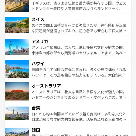
香り高いラベンダー畑など、多彩な楽しみ方が可能だ。さ
ルリンの文化的活気、バイエルン州のアルプスの絶景、そ
イギリスは、古きよき伝統と最先端が共存する国。ウェス
らに、パリ以外の地域にも魅力が溢れており、どの街角に
してライン川沿いのワイン畑といった風景は必見。ビール
トミンスター寺院や大英博物館のようなランドマーク、歴
も豊かな歴史と文化が息づいている。パリ以外の個性あふ
とソーセージを味わいながら地元の人と過ごす楽しい時間
史ある大学都市、美しい丘陵地帯や牧歌的な風景など、エ
れる地方に足を運ぶとそれぞれで全く異なる文化を体験で
スイス
は、お酒好きな人にはぜひ体験してほしい。 なお、新着の
リアごとに異なる魅力がある。また、優雅なアフタヌーン
きるだろう。 なお、新着のフランス情報は
コンテンツ一覧
ドイツ情報は
コンテンツ一覧
を参照してほしい。
ティー、ビール好きにはたまらない英国パブ、サッカー観
スイスの国土面積は九州ほどの広さだが、運行時刻が正確
を参照してほしい。
戦など、本場だからこそできる体験も豊富。イギリスを旅
な交通網が整備されており、初心者でも安心して個人旅行
して楽しみつくそう。 なお、新着のイギリス情報は
コンテ
を楽しめる。日本同様に時刻表どおりの旅が可能だ。中世
アメリカ
ンツ一覧
を参照してほしい。
の建物がそのまま残る町や、スイスならではのユニークな
博物館もあり、アルプス観光だけでなく町歩きも満喫する
アメリカ合衆国は、広大な土地と多様な文化が魅力の国。
ことができる。国民の所得が高いため物価も高いが、旅行
東海岸の都市部から西海岸のカリフォルニアまで、訪れる
者向けの交通パス提供のサービスもあり、うまく活用すれ
場所ごとに異なる風景と体験が待っている。ニューヨーク
ハワイ
ば市内交通費無料で観光を楽しむこともできる。 なお、新
のような巨大都市は、観光、ショッピング、エンターテイ
着のスイス情報は
コンテンツ一覧
を参照してほしい。
ンメントが詰まった刺激的なスポットだ。一方、アメリカ
年間を通じて温暖な気候に恵まれ、多くの島で構成される
西部には大自然が広がり、グランドキャニオンやイエロー
ハワイは、どの島も独自の魅力をもっている。大自然の神
ストーン国立公園といった絶景が堪能できる。さらに、南
秘を感じたいなら、火山が生み出した壮大な景観を誇るハ
オーストラリア
部のニューオーリンズでは、音楽と美食が融合した独特の
ワイ島は見逃せない。また、定番の観光地といえばオアフ
文化が魅力。旅行者はアメリカの各地域で異なる魅力を楽
島だが、静かな自然を求めるならマウイ島やカウアイ島が
オーストラリアは、壮大な自然と多様な文化が魅力の国。
しみながら、その多様性と豊かな歴史を感じることができ
おすすめ。エメラルドグリーンに輝く海をはじめ、豊かな
シドニーのシンボルであるシドニー・オペラハウス、オー
るだろう。車でのロードトリップや列車の旅も、アメリカ
文化や歴史が息づいている。「アロハスピリット」と呼ば
ストラリア東海岸北部に広がる大サンゴ礁地帯グレートバ
ならではの贅沢な旅のスタイルだ。 なお、新着のアメリカ
台湾
れるおもてなしの心で訪れる人々を迎えてくれるハワイの
リアリーフや大陸中央部にそびえるウルル（エアーズロッ
情報は
コンテンツ一覧
を参照してほしい。
人々、おいしいローカルフードやハワイアンミュージッ
ク）、タスマニアの美しい原生林やケアンズの熱帯雨林な
日本から約４時間ほどでたどり着く台湾は、多彩な文化と
ク、伝統的なフラダンスなど、すべてがハワイの魅力を彩
ど、見どころがたくさん。また、カフェやワイン、オージ
自然が織りなす魅力的な観光地。活気あふれる大都市の台
っている。訪れるたびに新しい発見と感動が待っているハ
ービーフなどの食文化も豊かで、美味しいものであふれて
北やノスタルジックな町並みが人気な九份（ジォウフェ
ワイを、存分に味わってほしい。 なお、新着のハワイ情報
韓国
いる。アクティビティも充実しており、サーフィンやダイ
ン）、静ひつな山岳地帯である台湾東部など、都市の喧騒
は
コンテンツ一覧
を参照してほしい。
ビング、ハイキングなど、アウトドア好きにはたまらな
と山間の静けさが共存しており、訪れる人に新しい発見と
歴史ある王朝文化が残る一方で、最先端のファッションやK