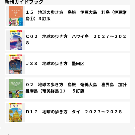
新刊ガイドブック
１５ 地球の歩き方 島旅 伊豆大島 利島（伊豆諸
島①）３訂版
Ｃ０２ 地球の歩き方 ハワイ島 ２０２７～２０２
８
Ｊ３３ 地球の歩き方 墨田区
０２ 地球の歩き方 島旅 奄美大島 喜界島 加計
呂麻島（奄美群島１） ５訂版
Ｄ１７ 地球の歩き方 タイ ２０２７～２０２８