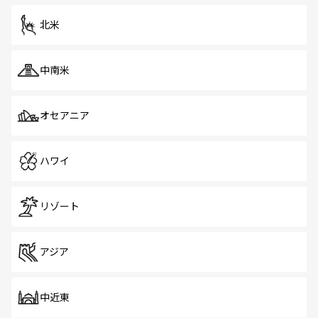
を体感しよう。 なお、新着のシンガポール情報は
コンテン
ツ一覧
を参照してほしい。
北米
中南米
オセアニア
ハワイ
リゾート
アジア
中近東