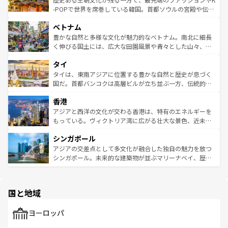
い。オーストラリアの多彩な魅力を存分に味わいつくそ
驚きをもたらしてくれる。また、奥深い台湾の食文化も魅
-POPで世界を席巻している韓国。首都ソウルの宮殿や伝統
う。 なお、新着のオーストラリア情報は
コンテンツ一覧
を
力で、夜市などの屋台グルメから高級料理、ヘルシーで美
家屋が並ぶエリアでは韓国の歴史と文化に浸ることがで
参照してほしい。
ベトナム
容にもいいと評判のスイーツなど、バラエティ豊かな料理
き、地方に足を延ばせば四季折々の自然美を楽しむことが
が味わえる。 なお、新着の台湾情報は
コンテンツ一覧
を参
できる。そして、キムチや焼肉、絶品のストリートフード
豊かな自然と多様な文化が魅力的なベトナム。南北に細長
照してほしい。
まで、さまざまな韓国料理が待っている。夜には、韓国な
く伸びる国土には、広大な田園風景や青々とした山々、世
らではのナイトライフも堪能できる。あたたかいホスピタ
界遺産に登録された壮大な自然景観が点在し、都市部では
タイ
リティに包まれながら、韓国の多彩な魅力を心ゆくまで味
急速な発展と共に伝統が息づく。ハノイの古い町並みやホ
わってみてほしい。 なお、新着の韓国情報は
コンテンツ一
ーチミン市のフランス統治時代の建物も、独特の雰囲気を
タイは、東南アジアに位置する豊かな自然と歴史が息づく
覧
を参照してほしい。
醸し出している。また、バラエティの豊かさとおいしさで
国だ。首都バンコクは高層ビルが立ち並ぶ一方、伝統的な
世界中の食通を魅了してやまないベトナム料理も魅力のひ
寺院や市場がいたるところに点在し、古きよき文化と現代
香港
とつ。フォーやバインミー、ベトナムコーヒーなどは、ぜ
の活気が交差している。北部ではチェンマイなどの山岳地
ひ現地で味わいたい。どの地域を訪れてもあたたかい人々
帯で自然と触れ合い、南部ではプーケットやクラビの美し
アジアと西洋の文化が交わる香港は、特有のエネルギーを
が旅行者を迎えてくれるので、きっと忘れられない旅にな
いビーチでリゾート気分を楽しむことができる。タイ料理
もっている。ヴィクトリア湾に広がる壮大な景色、近未来
るはずだ。 なお、新着のベトナム情報は
コンテンツ一覧
を
は世界的に有名で、屋台から高級レストランまで味覚を刺
的なアートスポット、そして歴史と現代が融合した町並
参照してほしい。
シンガポール
激する。気候は一年中温暖で、どの季節にも異なる楽しみ
み、どこを訪れても感動するはず。観光スポットが密集し
が待っている。親しみやすいタイの人々、仏教を中心とし
ており、効率よく見どころを回れるのも魅力。息をのむよ
アジアの交差点として多文化が融合した独自の魅力を放つ
た文化、そして多様な観光資源が、訪れる旅人を魅了し続
うな絶景から文化的な体験まで、香港を存分に楽しみ尽く
シンガポール。未来的な建築物が並ぶマリーナベイ、歴史
ける。 なお、新着のタイ情報は
コンテンツ一覧
を参照して
そう。 なお、新着の香港情報は
コンテンツ一覧
を参照して
と伝統を感じられるエスニックタウン、多数の緑豊かな公
ほしい。
ほしい。
園や自然保護区など、自然が調和した近代的な景観と文化
の多様性あふれるカラフルな町は、どこを歩いても新しい
国と地域
発見がある。さらに、治安のよさや充実した公共交通機関
も、旅行者にとっては魅力的なポイント。グルメも豊富
で、ホーカーズは地元の風情を楽しめる外せないスポット
ヨーロッパ
だ。訪れる人を飽きさせないシンガポールで、多様な魅力