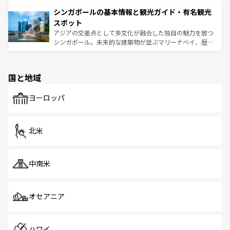
るはずだ。 なお、新着のベトナム情報は
コンテンツ一覧
を
は世界的に有名で、屋台から高級レストランまで味覚を刺
的なアートスポット、そして歴史と現代が融合した町並
参照してほしい。
シンガポールの基本情報と観光ガイド・有名観光
激する。気候は一年中温暖で、どの季節にも異なる楽しみ
み、どこを訪れても感動するはず。観光スポットが密集し
が待っている。親しみやすいタイの人々、仏教を中心とし
ており、効率よく見どころを回れるのも魅力。息をのむよ
スポット
た文化、そして多様な観光資源が、訪れる旅人を魅了し続
うな絶景から文化的な体験まで、香港を存分に楽しみ尽く
アジアの交差点として多文化が融合した独自の魅力を放つ
ける。 なお、新着のタイ情報は
コンテンツ一覧
を参照して
そう。 なお、新着の香港情報は
コンテンツ一覧
を参照して
シンガポール。未来的な建築物が並ぶマリーナベイ、歴史
ほしい。
ほしい。
と伝統を感じられるエスニックタウン、多数の緑豊かな公
園や自然保護区など、自然が調和した近代的な景観と文化
の多様性あふれるカラフルな町は、どこを歩いても新しい
国と地域
発見がある。さらに、治安のよさや充実した公共交通機関
も、旅行者にとっては魅力的なポイント。グルメも豊富
で、ホーカーズは地元の風情を楽しめる外せないスポット
ヨーロッパ
だ。訪れる人を飽きさせないシンガポールで、多様な魅力
を体感しよう。 なお、新着のシンガポール情報は
コンテン
ツ一覧
を参照してほしい。
北米
中南米
オセアニア
ハワイ