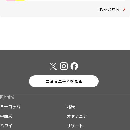
もっと見る
コミュニティを見る
国と地域
ヨーロッパ
北米
中南米
オセアニア
ハワイ
リゾート