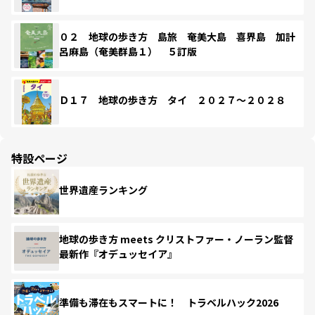
０２ 地球の歩き方 島旅 奄美大島 喜界島 加計
呂麻島（奄美群島１） ５訂版
Ｄ１７ 地球の歩き方 タイ ２０２７～２０２８
特設ページ
世界遺産ランキング
地球の歩き方 meets クリストファー・ノーラン監督
最新作『オデュッセイア』
準備も滞在もスマートに！ トラベルハック2026