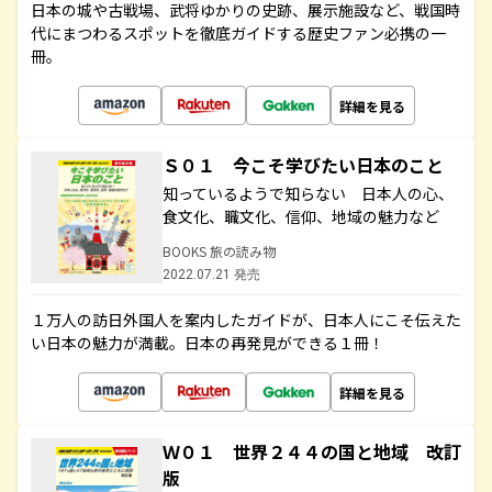
日本の城や古戦場、武将ゆかりの史跡、展示施設など、戦国時
代にまつわるスポットを徹底ガイドする歴史ファン必携の一
冊。
詳細を見る
Ｓ０１ 今こそ学びたい日本のこと
知っているようで知らない 日本人の心、
食文化、職文化、信仰、地域の魅力など
BOOKS 旅の読み物
2022.07.21 発売
１万人の訪日外国人を案内したガイドが、日本人にこそ伝えた
い日本の魅力が満載。日本の再発見ができる１冊！
詳細を見る
Ｗ０１ 世界２４４の国と地域 改訂
版