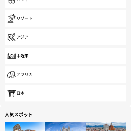
リゾート
アジア
中近東
アフリカ
日本
人気スポット