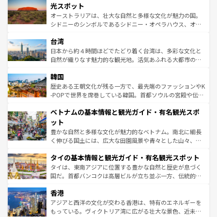
しみながら、その多様性と豊かな歴史を感じることができ
島だが、静かな自然を求めるならマウイ島やカウアイ島が
光スポット
るだろう。車でのロードトリップや列車の旅も、アメリカ
おすすめ。エメラルドグリーンに輝く海をはじめ、豊かな
オーストラリアは、壮大な自然と多様な文化が魅力の国。
ならではの贅沢な旅のスタイルだ。 なお、新着のアメリカ
文化や歴史が息づいている。「アロハスピリット」と呼ば
シドニーのシンボルであるシドニー・オペラハウス、オー
情報は
コンテンツ一覧
を参照してほしい。
れるおもてなしの心で訪れる人々を迎えてくれるハワイの
ストラリア東海岸北部に広がる大サンゴ礁地帯グレートバ
人々、おいしいローカルフードやハワイアンミュージッ
台湾
リアリーフや大陸中央部にそびえるウルル（エアーズロッ
ク、伝統的なフラダンスなど、すべてがハワイの魅力を彩
ク）、タスマニアの美しい原生林やケアンズの熱帯雨林な
日本から約４時間ほどでたどり着く台湾は、多彩な文化と
っている。訪れるたびに新しい発見と感動が待っているハ
ど、見どころがたくさん。また、カフェやワイン、オージ
自然が織りなす魅力的な観光地。活気あふれる大都市の台
ワイを、存分に味わってほしい。 なお、新着のハワイ情報
ービーフなどの食文化も豊かで、美味しいものであふれて
北やノスタルジックな町並みが人気な九份（ジォウフェ
は
コンテンツ一覧
を参照してほしい。
韓国
いる。アクティビティも充実しており、サーフィンやダイ
ン）、静ひつな山岳地帯である台湾東部など、都市の喧騒
ビング、ハイキングなど、アウトドア好きにはたまらな
と山間の静けさが共存しており、訪れる人に新しい発見と
歴史ある王朝文化が残る一方で、最先端のファッションやK
い。オーストラリアの多彩な魅力を存分に味わいつくそ
驚きをもたらしてくれる。また、奥深い台湾の食文化も魅
-POPで世界を席巻している韓国。首都ソウルの宮殿や伝統
う。 なお、新着のオーストラリア情報は
コンテンツ一覧
を
力で、夜市などの屋台グルメから高級料理、ヘルシーで美
家屋が並ぶエリアでは韓国の歴史と文化に浸ることがで
参照してほしい。
ベトナムの基本情報と観光ガイド・有名観光スポ
容にもいいと評判のスイーツなど、バラエティ豊かな料理
き、地方に足を延ばせば四季折々の自然美を楽しむことが
が味わえる。 なお、新着の台湾情報は
コンテンツ一覧
を参
できる。そして、キムチや焼肉、絶品のストリートフード
ット
照してほしい。
まで、さまざまな韓国料理が待っている。夜には、韓国な
豊かな自然と多様な文化が魅力的なベトナム。南北に細長
らではのナイトライフも堪能できる。あたたかいホスピタ
く伸びる国土には、広大な田園風景や青々とした山々、世
リティに包まれながら、韓国の多彩な魅力を心ゆくまで味
界遺産に登録された壮大な自然景観が点在し、都市部では
わってみてほしい。 なお、新着の韓国情報は
コンテンツ一
タイの基本情報と観光ガイド・有名観光スポット
急速な発展と共に伝統が息づく。ハノイの古い町並みやホ
覧
を参照してほしい。
ーチミン市のフランス統治時代の建物も、独特の雰囲気を
タイは、東南アジアに位置する豊かな自然と歴史が息づく
醸し出している。また、バラエティの豊かさとおいしさで
国だ。首都バンコクは高層ビルが立ち並ぶ一方、伝統的な
世界中の食通を魅了してやまないベトナム料理も魅力のひ
寺院や市場がいたるところに点在し、古きよき文化と現代
香港
とつ。フォーやバインミー、ベトナムコーヒーなどは、ぜ
の活気が交差している。北部ではチェンマイなどの山岳地
ひ現地で味わいたい。どの地域を訪れてもあたたかい人々
帯で自然と触れ合い、南部ではプーケットやクラビの美し
アジアと西洋の文化が交わる香港は、特有のエネルギーを
が旅行者を迎えてくれるので、きっと忘れられない旅にな
いビーチでリゾート気分を楽しむことができる。タイ料理
もっている。ヴィクトリア湾に広がる壮大な景色、近未来