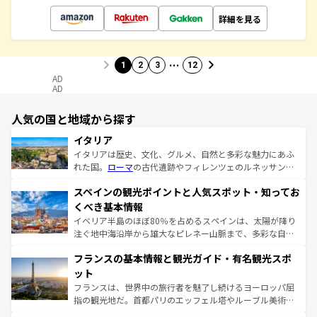
詳細を見る
…
1
2
3
12
AD
AD
人気の国と地域から探す
イタリア
イタリアは歴史、文化、グルメ、自然と多彩な魅力にあふ
れた国。
ローマ
の古代遺跡やフィレンツェのルネッサンス
美術、ヴェネツィアの運河など、歴史あるスポットはもち
スペインの観光ポイントと人気スポット・知ってお
ろん、トスカーナの美しい田園風景やアマルフィ海岸の絶
景など、自然景観も見逃せない。観光の合間には、本場の
くべき基本情報
ピザやパスタなど、絶品のイタリア料理を堪能することも
イベリア半島のほぼ80％を占めるスペインは、太陽が降り
できる。朝目覚めてから夜眠るまで、すべての瞬間を楽し
注ぐ地中海沿岸から雄大なピレネー山脈まで、多彩な自然
ませてくれるイタリアで、忘れられない旅をしてみよう！
と文化が詰まったヨーロッパ屈指の旅行先だ。多様な地域
なお、新着のイタリア情報は
コンテンツ一覧
を参照してほ
フランスの基本情報と観光ガイド・有名観光スポ
文化が根付くこの国では、情熱的なフラメンコ、熱気あふ
しい。
れる闘牛、そして美味しいタパスが生活の一部となってい
ット
る。首都マドリードの洗練された雰囲気や、バルセロナの
フランスは、世界中の旅行者を魅了し続けるヨーロッパ屈
アートに溢れた街角から、地方では古代ローマ遺跡や中世
指の観光地だ。首都パリのエッフェル塔やルーブル美術館
の城塞都市、穏やかなビーチリゾートまで多彩な表情を見
といった象徴的なスポットから、田舎町の古風な美しさま