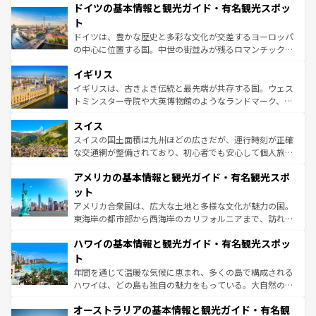
せる。地方によって風土や気候が異なるスペインはその個
ドイツの基本情報と観光ガイド・有名観光スポッ
で、幅広い魅力が詰まっている。華麗な宮殿、歴史的な大
性で訪れる人を魅了する。 なお、新着のスペイン情報は
コ
聖堂、美しいビーチ、そして豊かな自然が、訪れる者を心
ト
ンテンツ一覧
を参照してほしい。
から魅了する。また、フランスは美食の国としても知ら
ドイツは、豊かな歴史と多彩な文化が交差するヨーロッパ
れ、フランス料理はユネスコ無形文化遺産にも登録されて
の中心に位置する国。中世の街並みが残るロマンチック街
いる。シャンパンの発祥地であるランス、プロヴァンスの
道から、未来を先取りするようなモダンな都市まで多様な
香り高いラベンダー畑など、多彩な楽しみ方が可能だ。さ
イギリス
顔を持つこの国は、どこを歩いても飽きることがない。ベ
らに、パリ以外の地域にも魅力が溢れており、どの街角に
ルリンの文化的活気、バイエルン州のアルプスの絶景、そ
イギリスは、古きよき伝統と最先端が共存する国。ウェス
も豊かな歴史と文化が息づいている。パリ以外の個性あふ
してライン川沿いのワイン畑といった風景は必見。ビール
トミンスター寺院や大英博物館のようなランドマーク、歴
れる地方に足を運ぶとそれぞれで全く異なる文化を体験で
とソーセージを味わいながら地元の人と過ごす楽しい時間
史ある大学都市、美しい丘陵地帯や牧歌的な風景など、エ
きるだろう。 なお、新着のフランス情報は
コンテンツ一覧
スイス
は、お酒好きな人にはぜひ体験してほしい。 なお、新着の
リアごとに異なる魅力がある。また、優雅なアフタヌーン
を参照してほしい。
ドイツ情報は
コンテンツ一覧
を参照してほしい。
ティー、ビール好きにはたまらない英国パブ、サッカー観
スイスの国土面積は九州ほどの広さだが、運行時刻が正確
戦など、本場だからこそできる体験も豊富。イギリスを旅
な交通網が整備されており、初心者でも安心して個人旅行
して楽しみつくそう。 なお、新着のイギリス情報は
コンテ
を楽しめる。日本同様に時刻表どおりの旅が可能だ。中世
アメリカの基本情報と観光ガイド・有名観光スポ
ンツ一覧
を参照してほしい。
の建物がそのまま残る町や、スイスならではのユニークな
博物館もあり、アルプス観光だけでなく町歩きも満喫する
ット
ことができる。国民の所得が高いため物価も高いが、旅行
アメリカ合衆国は、広大な土地と多様な文化が魅力の国。
者向けの交通パス提供のサービスもあり、うまく活用すれ
東海岸の都市部から西海岸のカリフォルニアまで、訪れる
ば市内交通費無料で観光を楽しむこともできる。 なお、新
場所ごとに異なる風景と体験が待っている。ニューヨーク
着のスイス情報は
コンテンツ一覧
を参照してほしい。
ハワイの基本情報と観光ガイド・有名観光スポッ
のような巨大都市は、観光、ショッピング、エンターテイ
ンメントが詰まった刺激的なスポットだ。一方、アメリカ
ト
西部には大自然が広がり、グランドキャニオンやイエロー
年間を通じて温暖な気候に恵まれ、多くの島で構成される
ストーン国立公園といった絶景が堪能できる。さらに、南
ハワイは、どの島も独自の魅力をもっている。大自然の神
部のニューオーリンズでは、音楽と美食が融合した独特の
秘を感じたいなら、火山が生み出した壮大な景観を誇るハ
文化が魅力。旅行者はアメリカの各地域で異なる魅力を楽
オーストラリアの基本情報と観光ガイド・有名観
ワイ島は見逃せない。また、定番の観光地といえばオアフ