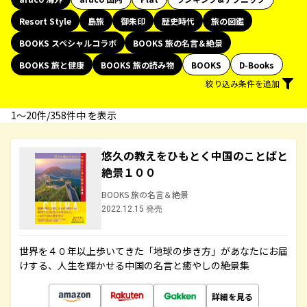
Resort Style
島旅
御朱印
歴史時代
旅の図鑑
BOOKS スペシャルコラボ
BOOKS 旅の名言＆絶景
BOOKS 旅と健康
BOOKS 旅の読み物
BOOKS
D-Books
絞り込み条件を追加
1〜20件/358件中 を表示
悠久の教えをひもとく中国のことばと
絶景１００
BOOKS 旅の名言＆絶景
2022.12.15 発売
世界を４０年以上歩いてきた「地球の歩き方」があなたにお届
けする、人生を輝かせる中国の名言と癒やしの絶景集
詳細を見る