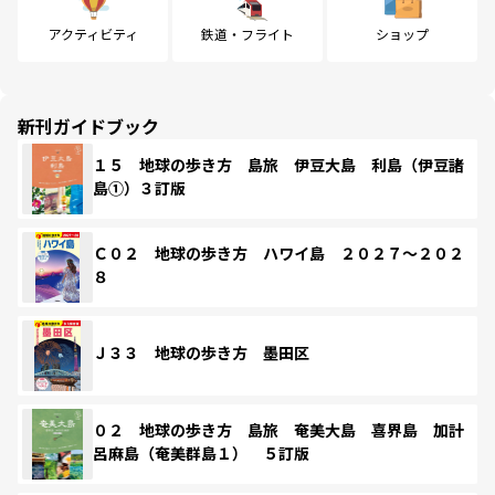
アクティビティ
鉄道・フライト
ショップ
新刊ガイドブック
１５ 地球の歩き方 島旅 伊豆大島 利島（伊豆諸
島①）３訂版
Ｃ０２ 地球の歩き方 ハワイ島 ２０２７～２０２
８
Ｊ３３ 地球の歩き方 墨田区
０２ 地球の歩き方 島旅 奄美大島 喜界島 加計
呂麻島（奄美群島１） ５訂版