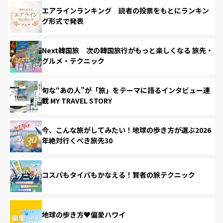
エアラインランキング 読者の投票をもとにランキン
グ形式で発表
Next韓国旅 次の韓国旅行がもっと楽しくなる 旅先・
グルメ・テクニック
旬な“あの人”が「旅」をテーマに語るインタビュー連
載 MY TRAVEL STORY
今、こんな旅がしてみたい！地球の歩き方が選ぶ2026
年絶対行くべき旅先30
コスパもタイパもかなえる！賢者の旅テクニック
地球の歩き方♥偏愛ハワイ