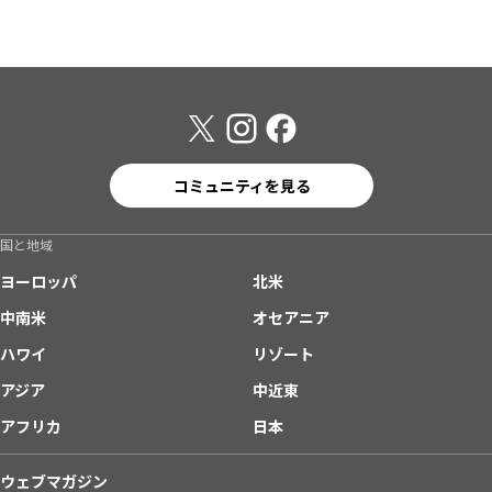
コミュニティを見る
国と地域
ヨーロッパ
北米
中南米
オセアニア
ハワイ
リゾート
アジア
中近東
アフリカ
日本
ウェブマガジン