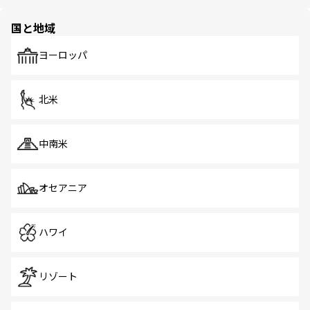
ほしい。
ほしい。
園や自然保護区など、自然が調和した近代的な景観と文化
の多様性あふれるカラフルな町は、どこを歩いても新しい
国と地域
発見がある。さらに、治安のよさや充実した公共交通機関
も、旅行者にとっては魅力的なポイント。グルメも豊富
で、ホーカーズは地元の風情を楽しめる外せないスポット
ヨーロッパ
だ。訪れる人を飽きさせないシンガポールで、多様な魅力
を体感しよう。 なお、新着のシンガポール情報は
コンテン
ツ一覧
を参照してほしい。
北米
中南米
オセアニア
ハワイ
リゾート