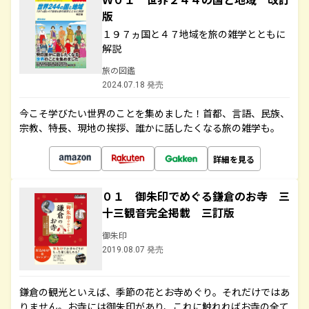
版
１９７ヵ国と４７地域を旅の雑学とともに
解説
旅の図鑑
2024.07.18 発売
今こそ学びたい世界のことを集めました！首都、言語、民族、
宗教、特長、現地の挨拶、誰かに話したくなる旅の雑学も。
詳細を見る
０１ 御朱印でめぐる鎌倉のお寺 三
十三観音完全掲載 三訂版
御朱印
2019.08.07 発売
鎌倉の観光といえば、季節の花とお寺めぐり。それだけではあ
りません。お寺には御朱印があり、これに触れればお寺の全て