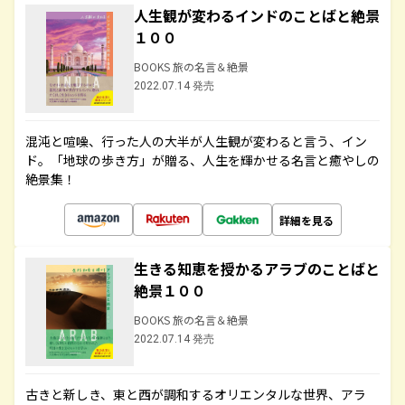
人生観が変わるインドのことばと絶景
１００
BOOKS 旅の名言＆絶景
2022.07.14 発売
混沌と喧噪、行った人の大半が人生観が変わると言う、イン
ド。「地球の歩き方」が贈る、人生を輝かせる名言と癒やしの
絶景集！
詳細を見る
生きる知恵を授かるアラブのことばと
絶景１００
BOOKS 旅の名言＆絶景
2022.07.14 発売
古きと新しき、東と西が調和するオリエンタルな世界、アラ