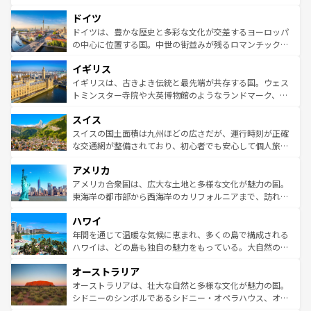
の城塞都市、穏やかなビーチリゾートまで多彩な表情を見
といった象徴的なスポットから、田舎町の古風な美しさま
せる。地方によって風土や気候が異なるスペインはその個
ドイツ
で、幅広い魅力が詰まっている。華麗な宮殿、歴史的な大
性で訪れる人を魅了する。 なお、新着のスペイン情報は
コ
聖堂、美しいビーチ、そして豊かな自然が、訪れる者を心
ドイツは、豊かな歴史と多彩な文化が交差するヨーロッパ
ンテンツ一覧
を参照してほしい。
から魅了する。また、フランスは美食の国としても知ら
の中心に位置する国。中世の街並みが残るロマンチック街
れ、フランス料理はユネスコ無形文化遺産にも登録されて
道から、未来を先取りするようなモダンな都市まで多様な
イギリス
いる。シャンパンの発祥地であるランス、プロヴァンスの
顔を持つこの国は、どこを歩いても飽きることがない。ベ
香り高いラベンダー畑など、多彩な楽しみ方が可能だ。さ
ルリンの文化的活気、バイエルン州のアルプスの絶景、そ
イギリスは、古きよき伝統と最先端が共存する国。ウェス
らに、パリ以外の地域にも魅力が溢れており、どの街角に
してライン川沿いのワイン畑といった風景は必見。ビール
トミンスター寺院や大英博物館のようなランドマーク、歴
も豊かな歴史と文化が息づいている。パリ以外の個性あふ
とソーセージを味わいながら地元の人と過ごす楽しい時間
史ある大学都市、美しい丘陵地帯や牧歌的な風景など、エ
れる地方に足を運ぶとそれぞれで全く異なる文化を体験で
スイス
は、お酒好きな人にはぜひ体験してほしい。 なお、新着の
リアごとに異なる魅力がある。また、優雅なアフタヌーン
きるだろう。 なお、新着のフランス情報は
コンテンツ一覧
ドイツ情報は
コンテンツ一覧
を参照してほしい。
ティー、ビール好きにはたまらない英国パブ、サッカー観
スイスの国土面積は九州ほどの広さだが、運行時刻が正確
を参照してほしい。
戦など、本場だからこそできる体験も豊富。イギリスを旅
な交通網が整備されており、初心者でも安心して個人旅行
して楽しみつくそう。 なお、新着のイギリス情報は
コンテ
を楽しめる。日本同様に時刻表どおりの旅が可能だ。中世
アメリカ
ンツ一覧
を参照してほしい。
の建物がそのまま残る町や、スイスならではのユニークな
博物館もあり、アルプス観光だけでなく町歩きも満喫する
アメリカ合衆国は、広大な土地と多様な文化が魅力の国。
ことができる。国民の所得が高いため物価も高いが、旅行
東海岸の都市部から西海岸のカリフォルニアまで、訪れる
者向けの交通パス提供のサービスもあり、うまく活用すれ
場所ごとに異なる風景と体験が待っている。ニューヨーク
ハワイ
ば市内交通費無料で観光を楽しむこともできる。 なお、新
のような巨大都市は、観光、ショッピング、エンターテイ
着のスイス情報は
コンテンツ一覧
を参照してほしい。
ンメントが詰まった刺激的なスポットだ。一方、アメリカ
年間を通じて温暖な気候に恵まれ、多くの島で構成される
西部には大自然が広がり、グランドキャニオンやイエロー
ハワイは、どの島も独自の魅力をもっている。大自然の神
ストーン国立公園といった絶景が堪能できる。さらに、南
秘を感じたいなら、火山が生み出した壮大な景観を誇るハ
オーストラリア
部のニューオーリンズでは、音楽と美食が融合した独特の
ワイ島は見逃せない。また、定番の観光地といえばオアフ
文化が魅力。旅行者はアメリカの各地域で異なる魅力を楽
島だが、静かな自然を求めるならマウイ島やカウアイ島が
オーストラリアは、壮大な自然と多様な文化が魅力の国。
しみながら、その多様性と豊かな歴史を感じることができ
おすすめ。エメラルドグリーンに輝く海をはじめ、豊かな
シドニーのシンボルであるシドニー・オペラハウス、オー
るだろう。車でのロードトリップや列車の旅も、アメリカ
文化や歴史が息づいている。「アロハスピリット」と呼ば
ストラリア東海岸北部に広がる大サンゴ礁地帯グレートバ