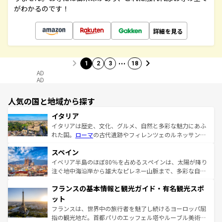
がわかるのです！
詳細を見る
…
1
2
3
18
AD
AD
人気の国と地域から探す
イタリア
イタリアは歴史、文化、グルメ、自然と多彩な魅力にあふ
れた国。
ローマ
の古代遺跡やフィレンツェのルネッサンス
美術、ヴェネツィアの運河など、歴史あるスポットはもち
スペイン
ろん、トスカーナの美しい田園風景やアマルフィ海岸の絶
景など、自然景観も見逃せない。観光の合間には、本場の
イベリア半島のほぼ80％を占めるスペインは、太陽が降り
ピザやパスタなど、絶品のイタリア料理を堪能することも
注ぐ地中海沿岸から雄大なピレネー山脈まで、多彩な自然
できる。朝目覚めてから夜眠るまで、すべての瞬間を楽し
と文化が詰まったヨーロッパ屈指の旅行先だ。多様な地域
フランスの基本情報と観光ガイド・有名観光スポ
ませてくれるイタリアで、忘れられない旅をしてみよう！
文化が根付くこの国では、情熱的なフラメンコ、熱気あふ
なお、新着のイタリア情報は
コンテンツ一覧
を参照してほ
れる闘牛、そして美味しいタパスが生活の一部となってい
ット
しい。
る。首都マドリードの洗練された雰囲気や、バルセロナの
フランスは、世界中の旅行者を魅了し続けるヨーロッパ屈
アートに溢れた街角から、地方では古代ローマ遺跡や中世
指の観光地だ。首都パリのエッフェル塔やルーブル美術館