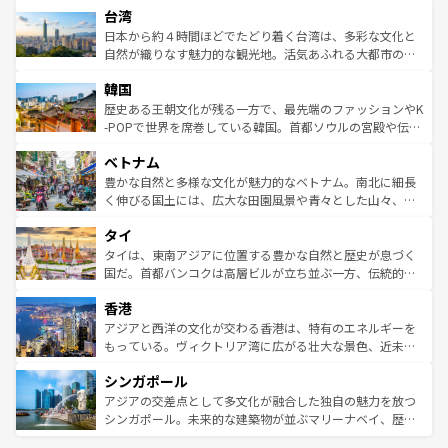
ならではの贅沢な旅のスタイルだ。 なお、新着のアメリカ
台湾
れるおもてなしの心で訪れる人々を迎えてくれるハワイの
リアリーフや大陸中央部にそびえるウルル（エアーズロッ
情報は
コンテンツ一覧
を参照してほしい。
人々、おいしいローカルフードやハワイアンミュージッ
ク）、タスマニアの美しい原生林やケアンズの熱帯雨林な
日本から約４時間ほどでたどり着く台湾は、多彩な文化と
ク、伝統的なフラダンスなど、すべてがハワイの魅力を彩
ど、見どころがたくさん。また、カフェやワイン、オージ
自然が織りなす魅力的な観光地。活気あふれる大都市の台
っている。訪れるたびに新しい発見と感動が待っているハ
ービーフなどの食文化も豊かで、美味しいものであふれて
北やノスタルジックな町並みが人気な九份（ジォウフェ
ワイを、存分に味わってほしい。 なお、新着のハワイ情報
韓国
いる。アクティビティも充実しており、サーフィンやダイ
ン）、静ひつな山岳地帯である台湾東部など、都市の喧騒
は
コンテンツ一覧
を参照してほしい。
ビング、ハイキングなど、アウトドア好きにはたまらな
と山間の静けさが共存しており、訪れる人に新しい発見と
歴史ある王朝文化が残る一方で、最先端のファッションやK
い。オーストラリアの多彩な魅力を存分に味わいつくそ
驚きをもたらしてくれる。また、奥深い台湾の食文化も魅
-POPで世界を席巻している韓国。首都ソウルの宮殿や伝統
う。 なお、新着のオーストラリア情報は
コンテンツ一覧
を
力で、夜市などの屋台グルメから高級料理、ヘルシーで美
家屋が並ぶエリアでは韓国の歴史と文化に浸ることがで
参照してほしい。
ベトナム
容にもいいと評判のスイーツなど、バラエティ豊かな料理
き、地方に足を延ばせば四季折々の自然美を楽しむことが
が味わえる。 なお、新着の台湾情報は
コンテンツ一覧
を参
できる。そして、キムチや焼肉、絶品のストリートフード
豊かな自然と多様な文化が魅力的なベトナム。南北に細長
照してほしい。
まで、さまざまな韓国料理が待っている。夜には、韓国な
く伸びる国土には、広大な田園風景や青々とした山々、世
らではのナイトライフも堪能できる。あたたかいホスピタ
界遺産に登録された壮大な自然景観が点在し、都市部では
タイ
リティに包まれながら、韓国の多彩な魅力を心ゆくまで味
急速な発展と共に伝統が息づく。ハノイの古い町並みやホ
わってみてほしい。 なお、新着の韓国情報は
コンテンツ一
ーチミン市のフランス統治時代の建物も、独特の雰囲気を
タイは、東南アジアに位置する豊かな自然と歴史が息づく
覧
を参照してほしい。
醸し出している。また、バラエティの豊かさとおいしさで
国だ。首都バンコクは高層ビルが立ち並ぶ一方、伝統的な
世界中の食通を魅了してやまないベトナム料理も魅力のひ
寺院や市場がいたるところに点在し、古きよき文化と現代
香港
とつ。フォーやバインミー、ベトナムコーヒーなどは、ぜ
の活気が交差している。北部ではチェンマイなどの山岳地
ひ現地で味わいたい。どの地域を訪れてもあたたかい人々
帯で自然と触れ合い、南部ではプーケットやクラビの美し
アジアと西洋の文化が交わる香港は、特有のエネルギーを
が旅行者を迎えてくれるので、きっと忘れられない旅にな
いビーチでリゾート気分を楽しむことができる。タイ料理
もっている。ヴィクトリア湾に広がる壮大な景色、近未来
るはずだ。 なお、新着のベトナム情報は
コンテンツ一覧
を
は世界的に有名で、屋台から高級レストランまで味覚を刺
的なアートスポット、そして歴史と現代が融合した町並
参照してほしい。
シンガポール
激する。気候は一年中温暖で、どの季節にも異なる楽しみ
み、どこを訪れても感動するはず。観光スポットが密集し
が待っている。親しみやすいタイの人々、仏教を中心とし
ており、効率よく見どころを回れるのも魅力。息をのむよ
アジアの交差点として多文化が融合した独自の魅力を放つ
た文化、そして多様な観光資源が、訪れる旅人を魅了し続
うな絶景から文化的な体験まで、香港を存分に楽しみ尽く
シンガポール。未来的な建築物が並ぶマリーナベイ、歴史
ける。 なお、新着のタイ情報は
コンテンツ一覧
を参照して
そう。 なお、新着の香港情報は
コンテンツ一覧
を参照して
と伝統を感じられるエスニックタウン、多数の緑豊かな公