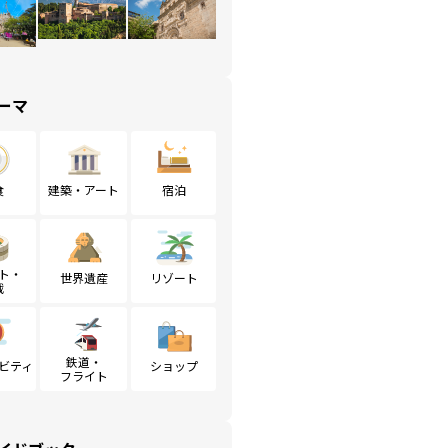
ーマ
食
建築・アート
宿泊
ト・
世界遺産
リゾート
戦
鉄道・
ビティ
ショップ
フライト