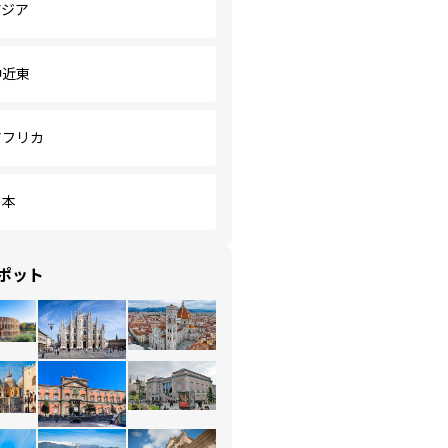
アジア
中近東
アフリカ
日本
ポット