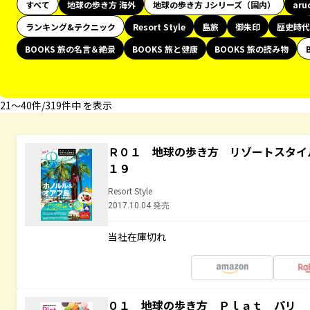
すべて
地球の歩き方 海外
地球の歩き方 Jシリーズ（国内）
aru
ランキング&テクニック
Resort Style
島旅
御朱印
歴史時代
BOOKS 旅の名言＆絶景
BOOKS 旅と健康
BOOKS 旅の読み物
21〜40件/319件中 を表示
Ｒ０１ 地球の歩き方 リゾートスタイ
１９
Resort Style
2017.10.04 発売
当社在庫切れ
０１ 地球の歩き方 Ｐｌａｔ パリ