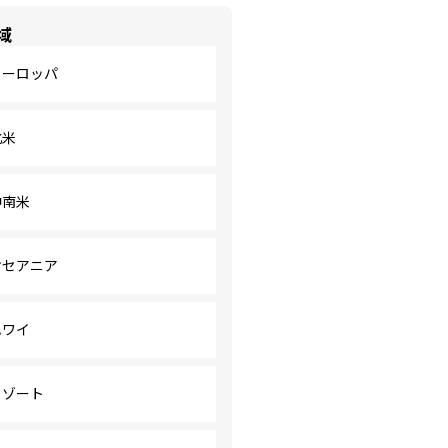
域
ヨーロッパ
北米
中南米
オセアニア
ハワイ
リゾート