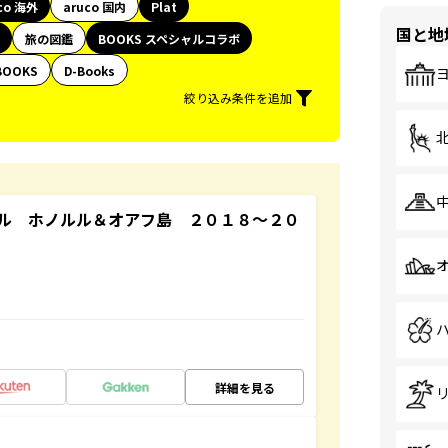
co 海外
aruco 国内
Plat
国と地
旅の図鑑
BOOKS スペシャルコラボ
BOOKS
D-Books
絞り込み条件を追加
ル ホノルル＆オアフ島 ２０１８～２０
詳細を見る